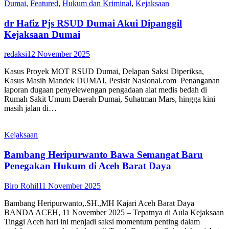
Dumai
,
Featured
,
Hukum dan Kriminal
,
Kejaksaan
dr Hafiz Pjs RSUD Dumai Akui Dipanggil
Kejaksaan Dumai
redaksi
12 November 2025
Kasus Proyek MOT RSUD Dumai, Delapan Saksi Diperiksa,
Kasus Masih Mandek DUMAI, Pesisir Nasional.com Penanganan
laporan dugaan penyelewengan pengadaan alat medis bedah di
Rumah Sakit Umum Daerah Dumai, Suhatman Mars, hingga kini
masih jalan di…
Kejaksaan
Bambang Heripurwanto Bawa Semangat Baru
Penegakan Hukum di Aceh Barat Daya
Biro Rohil
11 November 2025
Bambang Heripurwanto,.SH.,MH Kajari Aceh Barat Daya
BANDA ACEH, 11 November 2025 – Tepatnya di Aula Kejaksaan
Tinggi Aceh hari ini menjadi saksi momentum penting dalam