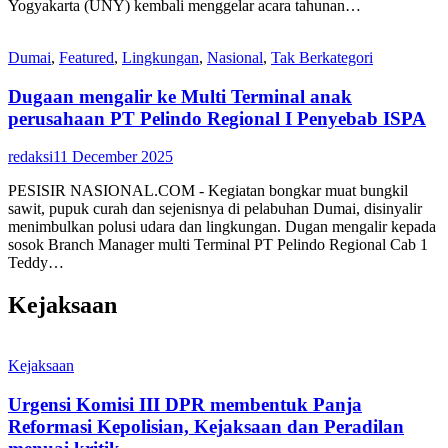
Yogyakarta (UNY) kembali menggelar acara tahunan…
Dumai
,
Featured
,
Lingkungan
,
Nasional
,
Tak Berkategori
Dugaan mengalir ke Multi Terminal anak
perusahaan PT Pelindo Regional I Penyebab ISPA
redaksi
11 December 2025
PESISIR NASIONAL.COM - Kegiatan bongkar muat bungkil
sawit, pupuk curah dan sejenisnya di pelabuhan Dumai, disinyalir
menimbulkan polusi udara dan lingkungan. Dugan mengalir kepada
sosok Branch Manager multi Terminal PT Pelindo Regional Cab 1
Teddy…
Kejaksaan
Kejaksaan
Urgensi Komisi III DPR membentuk Panja
Reformasi Kepolisian, Kejaksaan dan Peradilan