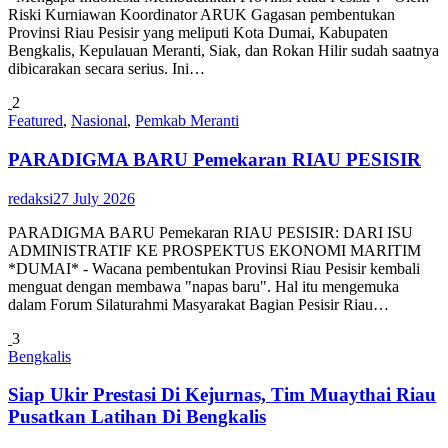
Riski Kurniawan Koordinator ARUK Gagasan pembentukan
Provinsi Riau Pesisir yang meliputi Kota Dumai, Kabupaten
Bengkalis, Kepulauan Meranti, Siak, dan Rokan Hilir sudah saatnya
dibicarakan secara serius. Ini…
2
Featured
,
Nasional
,
Pemkab Meranti
PARADIGMA BARU Pemekaran RIAU PESISIR
redaksi
27 July 2026
PARADIGMA BARU Pemekaran RIAU PESISIR: DARI ISU
ADMINISTRATIF KE PROSPEKTUS EKONOMI MARITIM
*DUMAI* - Wacana pembentukan Provinsi Riau Pesisir kembali
menguat dengan membawa "napas baru". Hal itu mengemuka
dalam Forum Silaturahmi Masyarakat Bagian Pesisir Riau…
3
Bengkalis
Siap Ukir Prestasi Di Kejurnas, Tim Muaythai Riau
Pusatkan Latihan Di Bengkalis