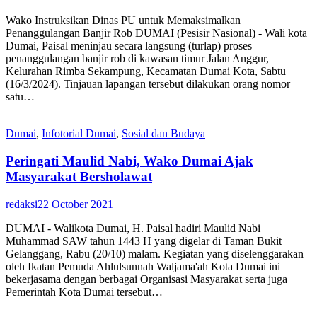
Wako Instruksikan Dinas PU untuk Memaksimalkan
Penanggulangan Banjir Rob DUMAI (Pesisir Nasional) - Wali kota
Dumai, Paisal meninjau secara langsung (turlap) proses
penanggulangan banjir rob di kawasan timur Jalan Anggur,
Kelurahan Rimba Sekampung, Kecamatan Dumai Kota, Sabtu
(16/3/2024). Tinjauan lapangan tersebut dilakukan orang nomor
satu…
Dumai
,
Infotorial Dumai
,
Sosial dan Budaya
Peringati Maulid Nabi, Wako Dumai Ajak
Masyarakat Bersholawat
redaksi
22 October 2021
DUMAI - Walikota Dumai, H. Paisal hadiri Maulid Nabi
Muhammad SAW tahun 1443 H yang digelar di Taman Bukit
Gelanggang, Rabu (20/10) malam. Kegiatan yang diselenggarakan
oleh Ikatan Pemuda Ahlulsunnah Waljama'ah Kota Dumai ini
bekerjasama dengan berbagai Organisasi Masyarakat serta juga
Pemerintah Kota Dumai tersebut…