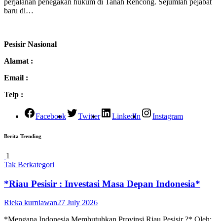
perjalanan penegakan hukum di Tanah Rencong. Sejumlah pejabat
baru di…
Pesisir Nasional
Alamat :
Email :
Telp :
Facebook
Twitter
LinkedIn
Instagram
Berita Trending
1
Tak Berkategori
*Riau Pesisir : Investasi Masa Depan Indonesia*
Rieka kurniawan
27 July 2026
*Mengapa Indonesia Membutuhkan Provinsi Riau Pesisir ?* Oleh: