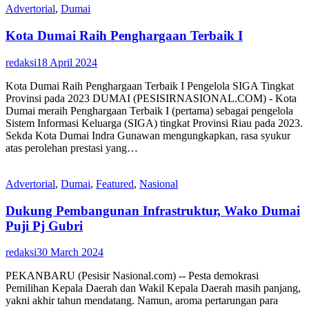
Advertorial
,
Dumai
Kota Dumai Raih Penghargaan Terbaik I
redaksi
18 April 2024
Kota Dumai Raih Penghargaan Terbaik I Pengelola SIGA Tingkat
Provinsi pada 2023 DUMAI (PESISIRNASIONAL.COM) - Kota
Dumai meraih Penghargaan Terbaik I (pertama) sebagai pengelola
Sistem Informasi Keluarga (SIGA) tingkat Provinsi Riau pada 2023.
Sekda Kota Dumai Indra Gunawan mengungkapkan, rasa syukur
atas perolehan prestasi yang…
Advertorial
,
Dumai
,
Featured
,
Nasional
Dukung Pembangunan Infrastruktur, Wako Dumai
Puji Pj Gubri
redaksi
30 March 2024
PEKANBARU (Pesisir Nasional.com) -- Pesta demokrasi
Pemilihan Kepala Daerah dan Wakil Kepala Daerah masih panjang,
yakni akhir tahun mendatang. Namun, aroma pertarungan para