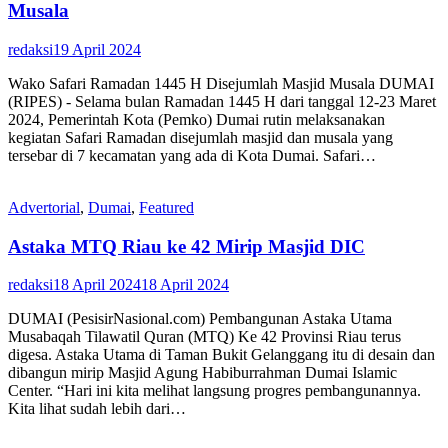
Musala
redaksi
19 April 2024
Wako Safari Ramadan 1445 H Disejumlah Masjid Musala DUMAI
(RIPES) - Selama bulan Ramadan 1445 H dari tanggal 12-23 Maret
2024, Pemerintah Kota (Pemko) Dumai rutin melaksanakan
kegiatan Safari Ramadan disejumlah masjid dan musala yang
tersebar di 7 kecamatan yang ada di Kota Dumai. Safari…
Advertorial
,
Dumai
,
Featured
Astaka MTQ Riau ke 42 Mirip Masjid DIC
redaksi
18 April 2024
18 April 2024
DUMAI (PesisirNasional.com) Pembangunan Astaka Utama
Musabaqah Tilawatil Quran (MTQ) Ke 42 Provinsi Riau terus
digesa. Astaka Utama di Taman Bukit Gelanggang itu di desain dan
dibangun mirip Masjid Agung Habiburrahman Dumai Islamic
Center. “Hari ini kita melihat langsung progres pembangunannya.
Kita lihat sudah lebih dari…