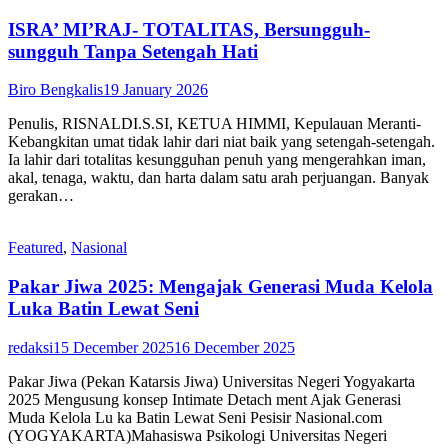
ISRA’ MI’RAJ- TOTALITAS, Bersungguh-
sungguh Tanpa Setengah Hati
Biro Bengkalis
19 January 2026
Penulis, RISNALDI.S.SI, KETUA HIMMI, Kepulauan Meranti-
Kebangkitan umat tidak lahir dari niat baik yang setengah-setengah.
Ia lahir dari totalitas kesungguhan penuh yang mengerahkan iman,
akal, tenaga, waktu, dan harta dalam satu arah perjuangan. Banyak
gerakan…
Featured
,
Nasional
Pakar Jiwa 2025: Mengajak Generasi Muda Kelola
Luka Batin Lewat Seni
redaksi
15 December 2025
16 December 2025
Pakar Jiwa (Pekan Katarsis Jiwa) Universitas Negeri Yogyakarta
2025 Mengusung konsep Intimate Detach ment Ajak Generasi
Muda Kelola Lu ka Batin Lewat Seni Pesisir Nasional.com
(YOGYAKARTA)Mahasiswa Psikologi Universitas Negeri