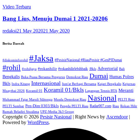
Video Terbaru
Bang Lius, Menuju Dumai 1 2021-20206
redaksi
21 May 2020
21 May 2020
Berita Daerah
#Jaksa
#PesisirNasional #RiauPesisir #GenPIDumai
#diskominforohil
#rohil
Advertorial
#rokanhilir
#rokanhilirlebihbaik
#rohiljaya
/Bkls
Bali
Dumai
Humas Polres
Bengkalis
Buka Puasa Bersama Pengurus
Demokrat Riau
Internasional
Bkls
Indra Kitang
Jum'at Berbagi Bersama
Kajari Bengkalis
Kejurnas
Koramil 01/Bkls
Meranti
Muaythai 2026
Koramil 01
Lapangan Tennis BTA
Nasional
Muhammad Fajar Maruli Silitonga
Musda Demokrat Riau
PELTI Riau
Pen-Dim 0303/Bkls
Radar007.com
PELTI Sumbar
Pengda PELTI Riau
Riau
Rokan Hilir
Rumah Beladiri Siwalima
UPZ-Media 3k3 Group
Copyright © 2026
Pesisir Nasional
| Right News by
Ascendoor
|
Powered by
WordPress
.