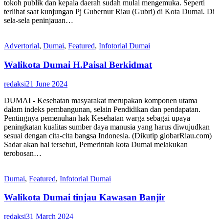
tokoh publik dan kepala daerah sudah mulai mengemuka. Seperti
terlihat saat kunjungan Pj Gubernur Riau (Gubri) di Kota Dumai. Di
sela-sela peninjauan…
Advertorial
,
Dumai
,
Featured
,
Infotorial Dumai
Walikota Dumai H.Paisal Berkidmat
redaksi
21 June 2024
DUMAI - Kesehatan masyarakat merupakan komponen utama
dalam indeks pembangunan, selain Pendidikan dan pendapatan.
Pentingnya pemenuhan hak Kesehatan warga sebagai upaya
peningkatan kualitas sumber daya manusia yang harus diwujudkan
sesuai dengan cita-cita bangsa Indonesia. (Dikutip globarRiau.com)
Sadar akan hal tersebut, Pemerintah kota Dumai melakukan
terobosan…
Dumai
,
Featured
,
Infotorial Dumai
Walikota Dumai tinjau Kawasan Banjir
redaksi
31 March 2024