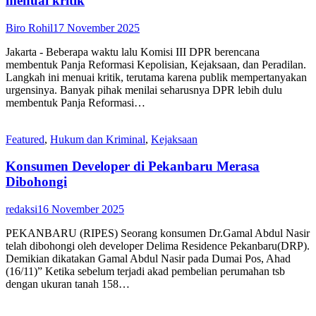
menuai kritik
Biro Rohil
17 November 2025
Jakarta - Beberapa waktu lalu Komisi III DPR berencana
membentuk Panja Reformasi Kepolisian, Kejaksaan, dan Peradilan.
Langkah ini menuai kritik, terutama karena publik mempertanyakan
urgensinya. Banyak pihak menilai seharusnya DPR lebih dulu
membentuk Panja Reformasi…
Featured
,
Hukum dan Kriminal
,
Kejaksaan
Konsumen Developer di Pekanbaru Merasa
Dibohongi
redaksi
16 November 2025
PEKANBARU (RIPES) Seorang konsumen Dr.Gamal Abdul Nasir
telah dibohongi oleh developer Delima Residence Pekanbaru(DRP).
Demikian dikatakan Gamal Abdul Nasir pada Dumai Pos, Ahad
(16/11)” Ketika sebelum terjadi akad pembelian perumahan tsb
dengan ukuran tanah 158…