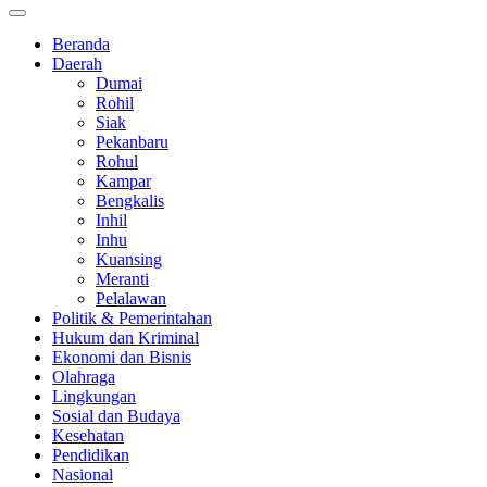
Beranda
Daerah
Dumai
Rohil
Siak
Pekanbaru
Rohul
Kampar
Bengkalis
Inhil
Inhu
Kuansing
Meranti
Pelalawan
Politik & Pemerintahan
Hukum dan Kriminal
Ekonomi dan Bisnis
Olahraga
Lingkungan
Sosial dan Budaya
Kesehatan
Pendidikan
Nasional