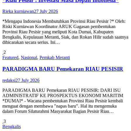
*Riau Pesisir : Investasi Masa Depan Indonesia*
Rieka kurniawan
27 July 2026
*Mengapa Indonesia Membutuhkan Provinsi Riau Pesisir ?* Oleh:
Riski Kurniawan Koordinator ARUK Gagasan pembentukan
Provinsi Riau Pesisir yang meliputi Kota Dumai, Kabupaten
Bengkalis, Kepulauan Meranti, Siak, dan Rokan Hilir sudah saatnya
dibicarakan secara serius. Ini…
2
Featured
,
Nasional
,
Pemkab Meranti
PARADIGMA BARU Pemekaran RIAU PESISIR
redaksi
27 July 2026
PARADIGMA BARU Pemekaran RIAU PESISIR: DARI ISU
ADMINISTRATIF KE PROSPEKTUS EKONOMI MARITIM
*DUMAI* - Wacana pembentukan Provinsi Riau Pesisir kembali
menguat dengan membawa "napas baru". Hal itu mengemuka
dalam Forum Silaturahmi Masyarakat Bagian Pesisir Riau…
3
Bengkalis