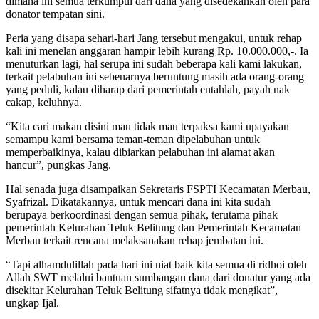
dimana ini semua terkumpul dari dana yang disedekahkan oleh para
donator tempatan sini.
Peria yang disapa sehari-hari Jang tersebut mengakui, untuk rehap
kali ini menelan anggaran hampir lebih kurang Rp. 10.000.000,-. Ia
menuturkan lagi, hal serupa ini sudah beberapa kali kami lakukan,
terkait pelabuhan ini sebenarnya beruntung masih ada orang-orang
yang peduli, kalau diharap dari pemerintah entahlah, payah nak
cakap, keluhnya.
“Kita cari makan disini mau tidak mau terpaksa kami upayakan
semampu kami bersama teman-teman dipelabuhan untuk
memperbaikinya, kalau dibiarkan pelabuhan ini alamat akan
hancur”, pungkas Jang.
Hal senada juga disampaikan Sekretaris FSPTI Kecamatan Merbau,
Syafrizal. Dikatakannya, untuk mencari dana ini kita sudah
berupaya berkoordinasi dengan semua pihak, terutama pihak
pemerintah Kelurahan Teluk Belitung dan Pemerintah Kecamatan
Merbau terkait rencana melaksanakan rehap jembatan ini.
“Tapi alhamdulillah pada hari ini niat baik kita semua di ridhoi oleh
Allah SWT melalui bantuan sumbangan dana dari donatur yang ada
disekitar Kelurahan Teluk Belitung sifatnya tidak mengikat”,
ungkap Ijal.