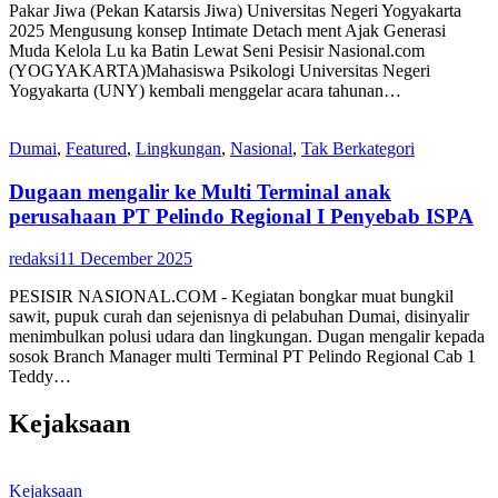
Pakar Jiwa (Pekan Katarsis Jiwa) Universitas Negeri Yogyakarta
2025 Mengusung konsep Intimate Detach ment Ajak Generasi
Muda Kelola Lu ka Batin Lewat Seni Pesisir Nasional.com
(YOGYAKARTA)Mahasiswa Psikologi Universitas Negeri
Yogyakarta (UNY) kembali menggelar acara tahunan…
Dumai
,
Featured
,
Lingkungan
,
Nasional
,
Tak Berkategori
Dugaan mengalir ke Multi Terminal anak
perusahaan PT Pelindo Regional I Penyebab ISPA
redaksi
11 December 2025
PESISIR NASIONAL.COM - Kegiatan bongkar muat bungkil
sawit, pupuk curah dan sejenisnya di pelabuhan Dumai, disinyalir
menimbulkan polusi udara dan lingkungan. Dugan mengalir kepada
sosok Branch Manager multi Terminal PT Pelindo Regional Cab 1
Teddy…
Kejaksaan
Kejaksaan