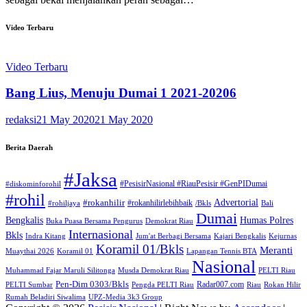
Video Terbaru
Video Terbaru
Bang Lius, Menuju Dumai 1 2021-20206
redaksi
21 May 2020
21 May 2020
Berita Daerah
#Jaksa
#PesisirNasional #RiauPesisir #GenPIDumai
#diskominforohil
#rohil
Advertorial
#rokanhilir
#rokanhilirlebihbaik
#rohiljaya
/Bkls
Bali
Dumai
Humas Polres
Bengkalis
Buka Puasa Bersama Pengurus
Demokrat Riau
Internasional
Bkls
Indra Kitang
Jum'at Berbagi Bersama
Kajari Bengkalis
Kejurnas
Koramil 01/Bkls
Meranti
Muaythai 2026
Koramil 01
Lapangan Tennis BTA
Nasional
Muhammad Fajar Maruli Silitonga
Musda Demokrat Riau
PELTI Riau
Pen-Dim 0303/Bkls
Radar007.com
PELTI Sumbar
Pengda PELTI Riau
Riau
Rokan Hilir
Rumah Beladiri Siwalima
UPZ-Media 3k3 Group