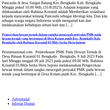
Pancasila di desa Sungai Batang Kec.Bengkalis Kab. Bengkalis.
Minggu pukul 10.00 Wib, (31/8/2025). Adapun kegiatan yang
dilaksanakan oleh Babinsa Koramil adalah Memberikan sosialisasi
kepada masyarakat tentang Pancasila sebagai Ideologi kita. Dan kita
sebagai warga negara Indonesia wajib mengamal kan dan
melaksanakan kehidupan sehari-hari dan […]
Pengecekan hewan ternak dalam rangka mencegah penyakit PMK pada
hewan ternak yang bertempat di Desa Ketam putih Kec. Bengkalis Kab.
Bengkalis oleh Babinsa Koramil 01/Bkls Serka Heru bujono
Pesisirnasional.com Pemeriksaan PMK Pada Hewan Ternak di
Desa Binaan Koramil 01 Bengkalis Bengkalis, 9 Juli 2023 Pada
hari Minggu tanggal 09 juli 2023 pada pukul 09.00 Wib. Babinsa
Koramil 01/Bkls Serka Heru bujono melaksanakan Pengecekan
hewan ternak dalam rangka mencegah penyakit PMK pada hewan
ternak yang bertempat di Desa Ketam putih Kec. Bengkalis […]
Advertorial
Inforial Dumai