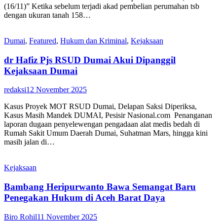
(16/11)” Ketika sebelum terjadi akad pembelian perumahan tsb
dengan ukuran tanah 158…
Dumai
,
Featured
,
Hukum dan Kriminal
,
Kejaksaan
dr Hafiz Pjs RSUD Dumai Akui Dipanggil
Kejaksaan Dumai
redaksi
12 November 2025
Kasus Proyek MOT RSUD Dumai, Delapan Saksi Diperiksa,
Kasus Masih Mandek DUMAI, Pesisir Nasional.com Penanganan
laporan dugaan penyelewengan pengadaan alat medis bedah di
Rumah Sakit Umum Daerah Dumai, Suhatman Mars, hingga kini
masih jalan di…
Kejaksaan
Bambang Heripurwanto Bawa Semangat Baru
Penegakan Hukum di Aceh Barat Daya
Biro Rohil
11 November 2025