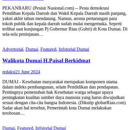
PEKANBARU (Pesisir Nasional.com) -- Pesta demokrasi
Pemilihan Kepala Daerah dan Wakil Kepala Daerah masih panjang,
yakni akhir tahun mendatang. Namun, aroma pertarungan para
tokoh publik dan kepala daerah sudah mulai mengemuka. Seperti
terlihat saat kunjungan Pj Gubernur Riau (Gubri) di Kota Dumai. Di
sela-sela peninjauan…
Advertorial
,
Dumai
,
Featured
,
Infotorial Dumai
Walikota Dumai H.Paisal Berkidmat
redaksi
21 June 2024
DUMAI - Kesehatan masyarakat merupakan komponen utama
dalam indeks pembangunan, selain Pendidikan dan pendapatan.
Pentingnya pemenuhan hak Kesehatan warga sebagai upaya
peningkatan kualitas sumber daya manusia yang harus diwujudkan
sesuai dengan cita-cita bangsa Indonesia. (Dikutip globarRiau.com)
Sadar akan hal tersebut, Pemerintah kota Dumai melakukan
terobosan…
Dumai
,
Featured
,
Infotorial Dumai