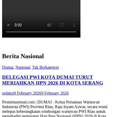
Berita Nasional
Dumai
,
Nasional
,
Tak Berkategori
DELEGASI PWI KOTA DUMAI TURUT
MERIAHKAN HPN 2026 DI KOTA SERANG
redaksi
9 February 2026
9 February 2026
Pesisirnasional.com | DUMAI - Ketua Persatuan Wartawan
Indonesia (PWI) Provinsi Riau, Raja Isyam Azwar, secara resmi
melepas keberangkatan rombongan wartawan PWI Riau untuk
menghadiri peringatan Hari Pers Nasional (HPN) 2026 di Kota