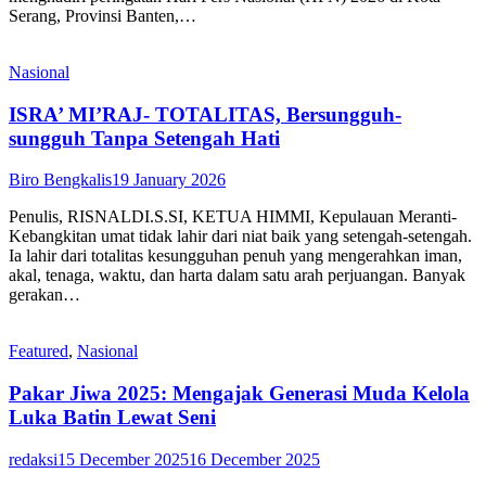
Serang, Provinsi Banten,…
Nasional
ISRA’ MI’RAJ- TOTALITAS, Bersungguh-
sungguh Tanpa Setengah Hati
Biro Bengkalis
19 January 2026
Penulis, RISNALDI.S.SI, KETUA HIMMI, Kepulauan Meranti-
Kebangkitan umat tidak lahir dari niat baik yang setengah-setengah.
Ia lahir dari totalitas kesungguhan penuh yang mengerahkan iman,
akal, tenaga, waktu, dan harta dalam satu arah perjuangan. Banyak
gerakan…
Featured
,
Nasional
Pakar Jiwa 2025: Mengajak Generasi Muda Kelola
Luka Batin Lewat Seni
redaksi
15 December 2025
16 December 2025