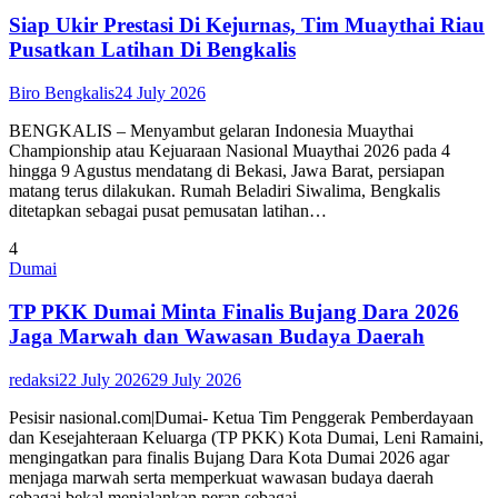
Siap Ukir Prestasi Di Kejurnas, Tim Muaythai Riau
Pusatkan Latihan Di Bengkalis
Biro Bengkalis
24 July 2026
BENGKALIS – Menyambut gelaran Indonesia Muaythai
Championship atau Kejuaraan Nasional Muaythai 2026 pada 4
hingga 9 Agustus mendatang di Bekasi, Jawa Barat, persiapan
matang terus dilakukan. Rumah Beladiri Siwalima, Bengkalis
ditetapkan sebagai pusat pemusatan latihan…
4
Dumai
TP PKK Dumai Minta Finalis Bujang Dara 2026
Jaga Marwah dan Wawasan Budaya Daerah
redaksi
22 July 2026
29 July 2026
Pesisir nasional.com|Dumai- Ketua Tim Penggerak Pemberdayaan
dan Kesejahteraan Keluarga (TP PKK) Kota Dumai, Leni Ramaini,
mengingatkan para finalis Bujang Dara Kota Dumai 2026 agar
menjaga marwah serta memperkuat wawasan budaya daerah
sebagai bekal menjalankan peran sebagai…