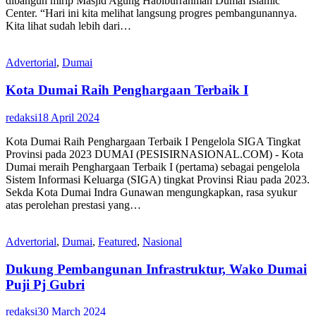
dibangun mirip Masjid Agung Habiburrahman Dumai Islamic
Center. “Hari ini kita melihat langsung progres pembangunannya.
Kita lihat sudah lebih dari…
Advertorial
,
Dumai
Kota Dumai Raih Penghargaan Terbaik I
redaksi
18 April 2024
Kota Dumai Raih Penghargaan Terbaik I Pengelola SIGA Tingkat
Provinsi pada 2023 DUMAI (PESISIRNASIONAL.COM) - Kota
Dumai meraih Penghargaan Terbaik I (pertama) sebagai pengelola
Sistem Informasi Keluarga (SIGA) tingkat Provinsi Riau pada 2023.
Sekda Kota Dumai Indra Gunawan mengungkapkan, rasa syukur
atas perolehan prestasi yang…
Advertorial
,
Dumai
,
Featured
,
Nasional
Dukung Pembangunan Infrastruktur, Wako Dumai
Puji Pj Gubri
redaksi
30 March 2024