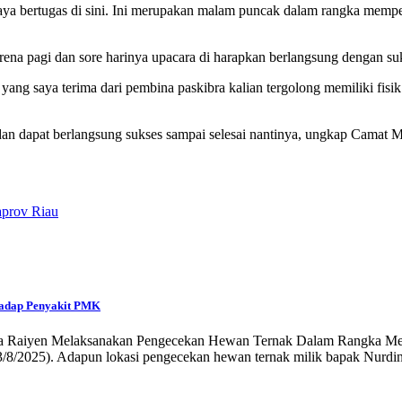
 saya bertugas di sini. Ini merupakan malam puncak dalam rangka mem
rena pagi dan sore harinya upacara di harapkan berlangsung dengan su
ng saya terima dari pembina paskibra kalian tergolong memiliki fisik
i, dan dapat berlangsung sukses sampai selesai nantinya, ungkap Camat
aprov Riau
hadap Penyakit PMK
Serka Raiyen Melaksanakan Pengecekan Hewan Ternak Dalam Rangka 
3/8/2025). Adapun lokasi pengecekan hewan ternak milik bapak Nurdi