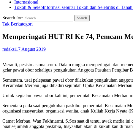
Internasional
Tokoh & Seleb
Informasi seputar Tokoh dan Selebritis di Tanah
Search for:
Tak Berkategori
Memperingati HUT RI Ke 74, Pemcam Me
redaksi
17 August 2019
Meranti, pesisirnasional.com- Dalam rangka memperingati dan mem
gelar pawai obor sekaligus pengukuhan Anggota Pasukan Pengibar B
Sementara, usai pelepasan pawai obor dilakukan pengukuhan anggota p
Kecamatan Merbau juga dihadiri sejumlah Upika Kecamatan Merbau
Untuk kegiatan pawai obor kali ini, pemerintah Kecamatan Merbau me
Sementara pada saat pengukuhan paskibra pemerintah Kecamatan Me
organisasi masyarakat, organisasi wanita, anak Kuliah Kerja Nyata (
Camat Merbau, Wan Fakhriarmi, S.Sos saat di temui awak media ini 
buat sejumlah anggota paskibra, Insyaallah akan di kukuh kan di rua