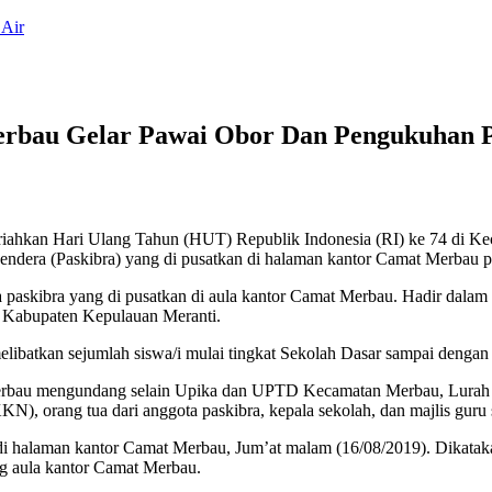
 Air
rbau Gelar Pawai Obor Dan Pengukuhan P
eriahkan Hari Ulang Tahun (HUT) Republik Indonesia (RI) ke 74 di 
endera (Paskibra) yang di pusatkan di halaman kantor Camat Merbau 
askibra yang di pusatkan di aula kantor Camat Merbau. Hadir dalam ac
 Kabupaten Kepulauan Meranti.
libatkan sejumlah siswa/i mulai tingkat Sekolah Dasar sampai dengan 
rbau mengundang selain Upika dan UPTD Kecamatan Merbau, Lurah Te
KKN), orang tua dari anggota paskibra, kepala sekolah, dan majlis gu
di halaman kantor Camat Merbau, Jum’at malam (16/08/2019). Dikataka
ng aula kantor Camat Merbau.