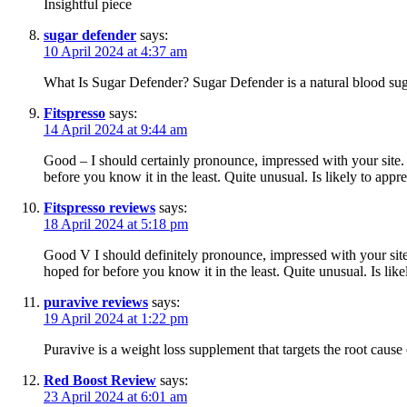
Insightful piece
sugar defender
says:
10 April 2024 at 4:37 am
What Is Sugar Defender? Sugar Defender is a natural blood suga
Fitspresso
says:
14 April 2024 at 9:44 am
Good – I should certainly pronounce, impressed with your site. I
before you know it in the least. Quite unusual. Is likely to app
Fitspresso reviews
says:
18 April 2024 at 5:18 pm
Good V I should definitely pronounce, impressed with your site. 
hoped for before you know it in the least. Quite unusual. Is lik
puravive reviews
says:
19 April 2024 at 1:22 pm
Puravive is a weight loss supplement that targets the root caus
Red Boost Review
says:
23 April 2024 at 6:01 am