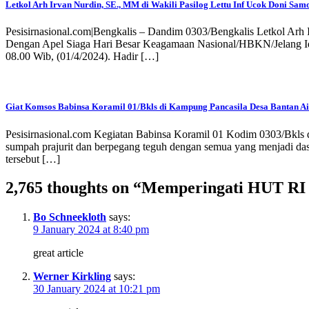
Letkol Arh Irvan Nurdin, SE., MM di Wakili Pasilog Lettu Inf Ucok Doni Sa
Pesisirnasional.com|Bengkalis – Dandim 0303/Bengkalis Letkol Arh 
Dengan Apel Siaga Hari Besar Keagamaan Nasional/HBKN/Jelang Idu
08.00 Wib, (01/4/2024). Hadir […]
Giat Komsos Babinsa Koramil 01/Bkls di Kampung Pancasila Desa Bantan Ai
Pesisirnasional.com Kegiatan Babinsa Koramil 01 Kodim 0303/Bkls 
sumpah prajurit dan berpegang teguh dengan semua yang menjadi das
tersebut […]
2,765 thoughts on “
Memperingati HUT RI 
Bo Schneekloth
says:
9 January 2024 at 8:40 pm
great article
Werner Kirkling
says:
30 January 2024 at 10:21 pm