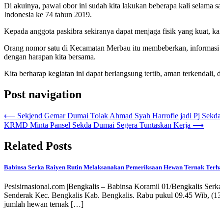
Di akuinya, pawai obor ini sudah kita lakukan beberapa kali selama
Indonesia ke 74 tahun 2019.
Kepada anggota paskibra sekiranya dapat menjaga fisik yang kuat, ka
Orang nomor satu di Kecamatan Merbau itu membeberkan, informasi ya
dengan harapan kita bersama.
Kita berharap kegiatan ini dapat berlangsung tertib, aman terkendal
Post navigation
⟵
Sekjend Gemar Dumai Tolak Ahmad Syah Harrofie jadi Pj Sekd
KRMD Minta Pansel Sekda Dumai Segera Tuntaskan Kerja
⟶
Related Posts
Babinsa Serka Raiyen Rutin Melaksanakan Pemeriksaan Hewan Ternak Ter
Pesisirnasional.com |Bengkalis – Babinsa Koramil 01/Bengkalis 
Senderak Kec. Bengkalis Kab. Bengkalis. Rabu pukul 09.45 Wib, (1
jumlah hewan ternak […]