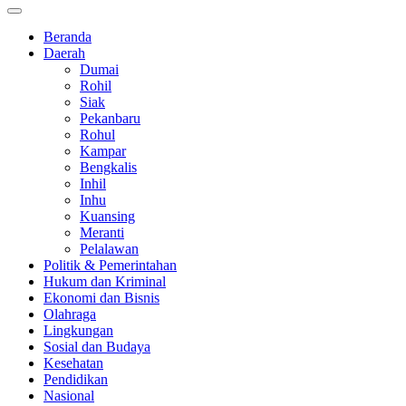
Beranda
Daerah
Dumai
Rohil
Siak
Pekanbaru
Rohul
Kampar
Bengkalis
Inhil
Inhu
Kuansing
Meranti
Pelalawan
Politik & Pemerintahan
Hukum dan Kriminal
Ekonomi dan Bisnis
Olahraga
Lingkungan
Sosial dan Budaya
Kesehatan
Pendidikan
Nasional