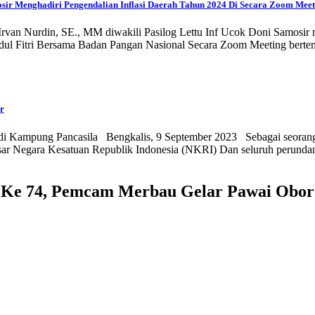
mosir Menghadiri Pengendalian Inflasi Daerah Tahun 2024 Di Secara Zoom Meet
Irvan Nurdin, SE., MM diwakili Pasilog Lettu Inf Ucok Doni Samosir
l Fitri Bersama Badan Pangan Nasional Secara Zoom Meeting bertem
r
di Kampung Pancasila Bengkalis, 9 September 2023 Sebagai seorang p
ar Negara Kesatuan Republik Indonesia (NKRI) Dan seluruh perundang
Ke 74, Pemcam Merbau Gelar Pawai Obor