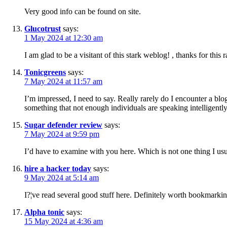
Very good info can be found on site.
Glucotrust
says:
1 May 2024 at 12:30 am
I am glad to be a visitant of this stark weblog! , thanks for this 
Tonicgreens
says:
7 May 2024 at 11:57 am
I’m impressed, I need to say. Really rarely do I encounter a blog
something that not enough individuals are speaking intelligently
Sugar defender review
says:
7 May 2024 at 9:59 pm
I’d have to examine with you here. Which is not one thing I usu
hire a hacker today
says:
9 May 2024 at 5:14 am
I?¦ve read several good stuff here. Definitely worth bookmarking
Alpha tonic
says:
15 May 2024 at 4:36 am