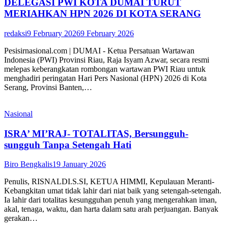
DELEGASI PWI KOTA DUMAI TURUT
MERIAHKAN HPN 2026 DI KOTA SERANG
redaksi
9 February 2026
9 February 2026
Pesisirnasional.com | DUMAI - Ketua Persatuan Wartawan
Indonesia (PWI) Provinsi Riau, Raja Isyam Azwar, secara resmi
melepas keberangkatan rombongan wartawan PWI Riau untuk
menghadiri peringatan Hari Pers Nasional (HPN) 2026 di Kota
Serang, Provinsi Banten,…
Nasional
ISRA’ MI’RAJ- TOTALITAS, Bersungguh-
sungguh Tanpa Setengah Hati
Biro Bengkalis
19 January 2026
Penulis, RISNALDI.S.SI, KETUA HIMMI, Kepulauan Meranti-
Kebangkitan umat tidak lahir dari niat baik yang setengah-setengah.
Ia lahir dari totalitas kesungguhan penuh yang mengerahkan iman,
akal, tenaga, waktu, dan harta dalam satu arah perjuangan. Banyak
gerakan…