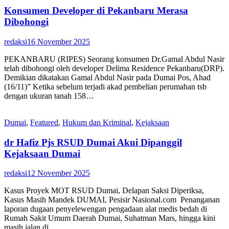
Konsumen Developer di Pekanbaru Merasa
Dibohongi
redaksi
16 November 2025
PEKANBARU (RIPES) Seorang konsumen Dr.Gamal Abdul Nasir
telah dibohongi oleh developer Delima Residence Pekanbaru(DRP).
Demikian dikatakan Gamal Abdul Nasir pada Dumai Pos, Ahad
(16/11)” Ketika sebelum terjadi akad pembelian perumahan tsb
dengan ukuran tanah 158…
Dumai
,
Featured
,
Hukum dan Kriminal
,
Kejaksaan
dr Hafiz Pjs RSUD Dumai Akui Dipanggil
Kejaksaan Dumai
redaksi
12 November 2025
Kasus Proyek MOT RSUD Dumai, Delapan Saksi Diperiksa,
Kasus Masih Mandek DUMAI, Pesisir Nasional.com Penanganan
laporan dugaan penyelewengan pengadaan alat medis bedah di
Rumah Sakit Umum Daerah Dumai, Suhatman Mars, hingga kini
masih jalan di…