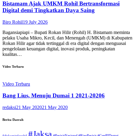
Bistamam Ajak UMKM Rohil Bertransformasi
Digital demi Tingkatkan Daya Saing
Biro Rohil
19 July 2026
Bagansiapiapi – Bupati Rokan Hilir (Rohil) H. Bistamam meminta
pelaku Usaha Mikro, Kecil, dan Menengah (UMKM) di Kabupaten
Rokan Hilir agar tidak tertinggal di era digital dengan menguasai
pengelolaan keuangan digital, inovasi produk, peningkatan
kualitas…
Video Terbaru
Video Terbaru
Bang Lius, Menuju Dumai 1 2021-20206
redaksi
21 May 2020
21 May 2020
Berita Daerah
#Jaksa
#PesisirNasional #RiauPesisir #GenPIDumai
#diskominforohil