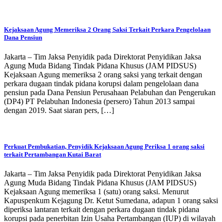
Kejaksaan Agung Memeriksa 2 Orang Saksi Terkait Perkara Pengelolaan
Dana Pensiun
Jakarta – Tim Jaksa Penyidik pada Direktorat Penyidikan Jaksa
Agung Muda Bidang Tindak Pidana Khusus (JAM PIDSUS)
Kejaksaan Agung memeriksa 2 orang saksi yang terkait dengan
perkara dugaan tindak pidana korupsi dalam pengelolaan dana
pensiun pada Dana Pensiun Perusahaan Pelabuhan dan Pengerukan
(DP4) PT Pelabuhan Indonesia (persero) Tahun 2013 sampai
dengan 2019. Saat siaran pers, […]
Perkuat Pembukatian, Penyidik Kejaksaan Agung Periksa 1 orang saksi
terkait Pertambangan Kutai Barat
Jakarta – Tim Jaksa Penyidik pada Direktorat Penyidikan Jaksa
Agung Muda Bidang Tindak Pidana Khusus (JAM PIDSUS)
Kejaksaan Agung memeriksa 1 (satu) orang saksi. Menurut
Kapuspenkum Kejagung Dr. Ketut Sumedana, adapun 1 orang saksi
diperiksa lantaran terkait dengan perkara dugaan tindak pidana
korupsi pada penerbitan Izin Usaha Pertambangan (IUP) di wilayah