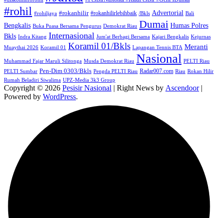
#rohil
Advertorial
#rokanhilir
#rokanhilirlebihbaik
#rohiljaya
/Bkls
Bali
Dumai
Humas Polres
Bengkalis
Buka Puasa Bersama Pengurus
Demokrat Riau
Internasional
Bkls
Indra Kitang
Jum'at Berbagi Bersama
Kajari Bengkalis
Kejurnas
Koramil 01/Bkls
Meranti
Muaythai 2026
Koramil 01
Lapangan Tennis BTA
Nasional
Muhammad Fajar Maruli Silitonga
Musda Demokrat Riau
PELTI Riau
Pen-Dim 0303/Bkls
Radar007.com
PELTI Sumbar
Pengda PELTI Riau
Riau
Rokan Hilir
Rumah Beladiri Siwalima
UPZ-Media 3k3 Group
Copyright © 2026
Pesisir Nasional
| Right News by
Ascendoor
|
Powered by
WordPress
.