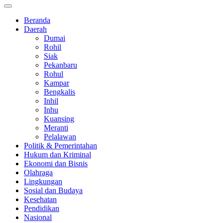
Beranda
Daerah
Dumai
Rohil
Siak
Pekanbaru
Rohul
Kampar
Bengkalis
Inhil
Inhu
Kuansing
Meranti
Pelalawan
Politik & Pemerintahan
Hukum dan Kriminal
Ekonomi dan Bisnis
Olahraga
Lingkungan
Sosial dan Budaya
Kesehatan
Pendidikan
Nasional