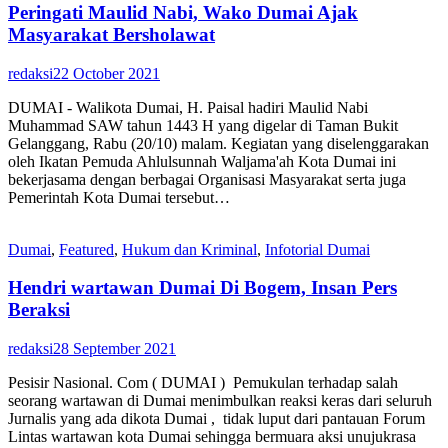
Peringati Maulid Nabi, Wako Dumai Ajak
Masyarakat Bersholawat
redaksi
22 October 2021
DUMAI - Walikota Dumai, H. Paisal hadiri Maulid Nabi
Muhammad SAW tahun 1443 H yang digelar di Taman Bukit
Gelanggang, Rabu (20/10) malam. Kegiatan yang diselenggarakan
oleh Ikatan Pemuda Ahlulsunnah Waljama'ah Kota Dumai ini
bekerjasama dengan berbagai Organisasi Masyarakat serta juga
Pemerintah Kota Dumai tersebut…
Dumai
,
Featured
,
Hukum dan Kriminal
,
Infotorial Dumai
Hendri wartawan Dumai Di Bogem, Insan Pers
Beraksi
redaksi
28 September 2021
Pesisir Nasional. Com ( DUMAI ) Pemukulan terhadap salah
seorang wartawan di Dumai menimbulkan reaksi keras dari seluruh
Jurnalis yang ada dikota Dumai , tidak luput dari pantauan Forum
Lintas wartawan kota Dumai sehingga bermuara aksi unujukrasa