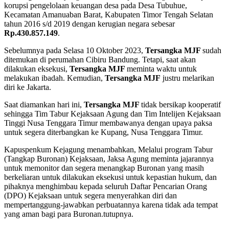
korupsi pengelolaan keuangan desa pada Desa Tubuhue,
Kecamatan Amanuaban Barat, Kabupaten Timor Tengah Selatan
tahun 2016 s/d 2019 dengan kerugian negara sebesar
Rp.430.857.149
.
Sebelumnya pada Selasa 10 Oktober 2023,
Tersangka MJF
sudah
ditemukan di perumahan Cibiru Bandung. Tetapi, saat akan
dilakukan eksekusi,
Tersangka MJF
meminta waktu untuk
melakukan ibadah. Kemudian,
Tersangka MJF
justru melarikan
diri ke Jakarta.
Saat diamankan hari ini,
Tersangka MJF
tidak bersikap kooperatif
sehingga Tim Tabur Kejaksaan Agung dan Tim Intelijen Kejaksaan
Tinggi Nusa Tenggara Timur membawanya dengan upaya paksa
untuk segera diterbangkan ke Kupang, Nusa Tenggara Timur.
Kapuspenkum Kejagung menambahkan, Melalui program Tabur
(Tangkap Buronan) Kejaksaan, Jaksa Agung meminta jajarannya
untuk memonitor dan segera menangkap Buronan yang masih
berkeliaran untuk dilakukan eksekusi untuk kepastian hukum, dan
pihaknya menghimbau kepada seluruh Daftar Pencarian Orang
(DPO) Kejaksaan untuk segera menyerahkan diri dan
mempertanggung-jawabkan perbuatannya karena tidak ada tempat
yang aman bagi para Buronan.tutupnya.