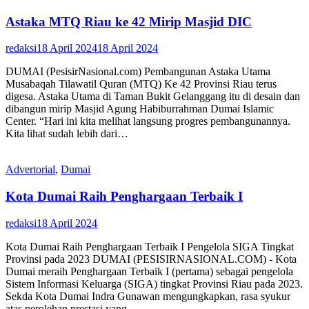
Astaka MTQ Riau ke 42 Mirip Masjid DIC
redaksi
18 April 2024
18 April 2024
DUMAI (PesisirNasional.com) Pembangunan Astaka Utama
Musabaqah Tilawatil Quran (MTQ) Ke 42 Provinsi Riau terus
digesa. Astaka Utama di Taman Bukit Gelanggang itu di desain dan
dibangun mirip Masjid Agung Habiburrahman Dumai Islamic
Center. “Hari ini kita melihat langsung progres pembangunannya.
Kita lihat sudah lebih dari…
Advertorial
,
Dumai
Kota Dumai Raih Penghargaan Terbaik I
redaksi
18 April 2024
Kota Dumai Raih Penghargaan Terbaik I Pengelola SIGA Tingkat
Provinsi pada 2023 DUMAI (PESISIRNASIONAL.COM) - Kota
Dumai meraih Penghargaan Terbaik I (pertama) sebagai pengelola
Sistem Informasi Keluarga (SIGA) tingkat Provinsi Riau pada 2023.
Sekda Kota Dumai Indra Gunawan mengungkapkan, rasa syukur
atas perolehan prestasi yang…