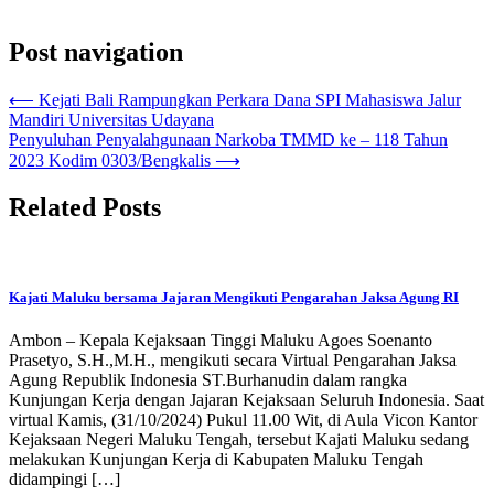
Post navigation
⟵
Kejati Bali Rampungkan Perkara Dana SPI Mahasiswa Jalur
Mandiri Universitas Udayana
Penyuluhan Penyalahgunaan Narkoba TMMD ke – 118 Tahun
2023 Kodim 0303/Bengkalis
⟶
Related Posts
Kajati Maluku bersama Jajaran Mengikuti Pengarahan Jaksa Agung RI
Ambon – Kepala Kejaksaan Tinggi Maluku Agoes Soenanto
Prasetyo, S.H.,M.H., mengikuti secara Virtual Pengarahan Jaksa
Agung Republik Indonesia ST.Burhanudin dalam rangka
Kunjungan Kerja dengan Jajaran Kejaksaan Seluruh Indonesia. Saat
virtual Kamis, (31/10/2024) Pukul 11.00 Wit, di Aula Vicon Kantor
Kejaksaan Negeri Maluku Tengah, tersebut Kajati Maluku sedang
melakukan Kunjungan Kerja di Kabupaten Maluku Tengah
didampingi […]