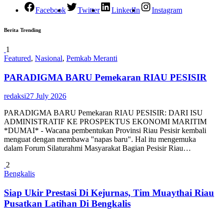
Facebook
Twitter
LinkedIn
Instagram
Berita Trending
1
Featured
,
Nasional
,
Pemkab Meranti
PARADIGMA BARU Pemekaran RIAU PESISIR
redaksi
27 July 2026
PARADIGMA BARU Pemekaran RIAU PESISIR: DARI ISU
ADMINISTRATIF KE PROSPEKTUS EKONOMI MARITIM
*DUMAI* - Wacana pembentukan Provinsi Riau Pesisir kembali
menguat dengan membawa "napas baru". Hal itu mengemuka
dalam Forum Silaturahmi Masyarakat Bagian Pesisir Riau…
2
Bengkalis
Siap Ukir Prestasi Di Kejurnas, Tim Muaythai Riau
Pusatkan Latihan Di Bengkalis