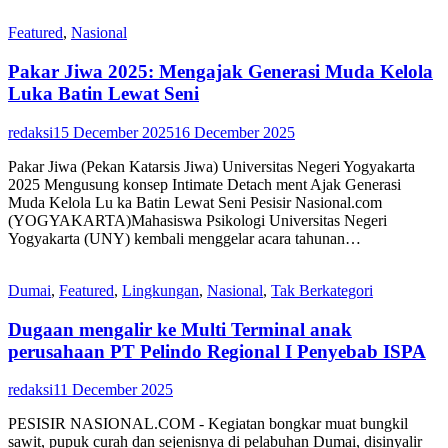
Featured
,
Nasional
Pakar Jiwa 2025: Mengajak Generasi Muda Kelola
Luka Batin Lewat Seni
redaksi
15 December 2025
16 December 2025
Pakar Jiwa (Pekan Katarsis Jiwa) Universitas Negeri Yogyakarta
2025 Mengusung konsep Intimate Detach ment Ajak Generasi
Muda Kelola Lu ka Batin Lewat Seni Pesisir Nasional.com
(YOGYAKARTA)Mahasiswa Psikologi Universitas Negeri
Yogyakarta (UNY) kembali menggelar acara tahunan…
Dumai
,
Featured
,
Lingkungan
,
Nasional
,
Tak Berkategori
Dugaan mengalir ke Multi Terminal anak
perusahaan PT Pelindo Regional I Penyebab ISPA
redaksi
11 December 2025
PESISIR NASIONAL.COM - Kegiatan bongkar muat bungkil
sawit, pupuk curah dan sejenisnya di pelabuhan Dumai, disinyalir