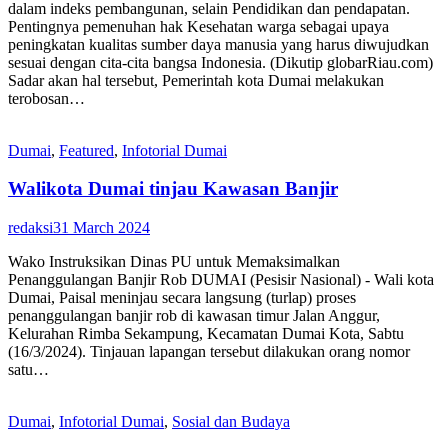
dalam indeks pembangunan, selain Pendidikan dan pendapatan.
Pentingnya pemenuhan hak Kesehatan warga sebagai upaya
peningkatan kualitas sumber daya manusia yang harus diwujudkan
sesuai dengan cita-cita bangsa Indonesia. (Dikutip globarRiau.com)
Sadar akan hal tersebut, Pemerintah kota Dumai melakukan
terobosan…
Dumai
,
Featured
,
Infotorial Dumai
Walikota Dumai tinjau Kawasan Banjir
redaksi
31 March 2024
Wako Instruksikan Dinas PU untuk Memaksimalkan
Penanggulangan Banjir Rob DUMAI (Pesisir Nasional) - Wali kota
Dumai, Paisal meninjau secara langsung (turlap) proses
penanggulangan banjir rob di kawasan timur Jalan Anggur,
Kelurahan Rimba Sekampung, Kecamatan Dumai Kota, Sabtu
(16/3/2024). Tinjauan lapangan tersebut dilakukan orang nomor
satu…
Dumai
,
Infotorial Dumai
,
Sosial dan Budaya