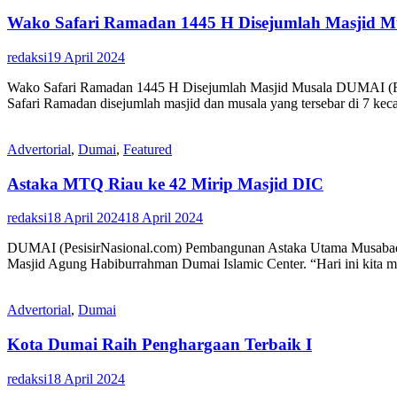
Wako Safari Ramadan 1445 H Disejumlah Masjid M
redaksi
19 April 2024
Wako Safari Ramadan 1445 H Disejumlah Masjid Musala DUMAI (RIP
Safari Ramadan disejumlah masjid dan musala yang tersebar di 7 ke
Advertorial
,
Dumai
,
Featured
Astaka MTQ Riau ke 42 Mirip Masjid DIC
redaksi
18 April 2024
18 April 2024
DUMAI (PesisirNasional.com) Pembangunan Astaka Utama Musabaqah 
Masjid Agung Habiburrahman Dumai Islamic Center. “Hari ini kita m
Advertorial
,
Dumai
Kota Dumai Raih Penghargaan Terbaik I
redaksi
18 April 2024