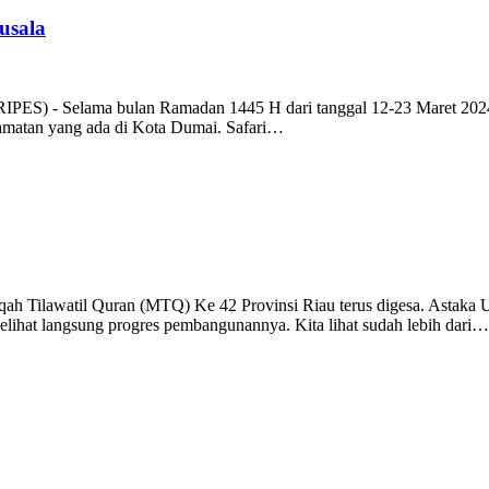
usala
ES) - Selama bulan Ramadan 1445 H dari tanggal 12-23 Maret 2024,
camatan yang ada di Kota Dumai. Safari…
Tilawatil Quran (MTQ) Ke 42 Provinsi Riau terus digesa. Astaka Ut
elihat langsung progres pembangunannya. Kita lihat sudah lebih dari…