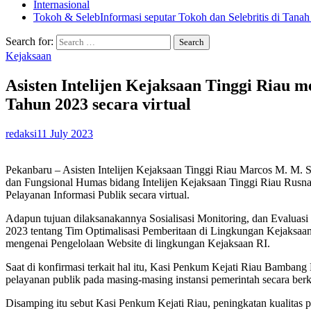
Internasional
Tokoh & Seleb
Informasi seputar Tokoh dan Selebritis di Tanah
Search for:
Kejaksaan
Asisten Intelijen Kejaksaan Tinggi Riau m
Tahun 2023 secara virtual
redaksi
11 July 2023
Pekanbaru – Asisten Intelijen Kejaksaan Tinggi Riau Marcos M. M
dan Fungsional Humas bidang Intelijen Kejaksaan Tinggi Riau Rusna
Pelayanan Informasi Publik secara virtual.
Adapun tujuan dilaksanakannya Sosialisasi Monitoring, dan Evalua
2023 tentang Tim Optimalisasi Pemberitaan di Lingkungan Kejaksaan RI
mengenai Pengelolaan Website di lingkungan Kejaksaan RI.
Saat di konfirmasi terkait hal itu, Kasi Penkum Kejati Riau Bamban
pelayanan publik pada masing-masing instansi pemerintah secara ber
Disamping itu sebut Kasi Penkum Kejati Riau, peningkatan kualitas