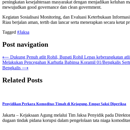
peningkatan kesejahteraan masyarakat dengan menjadikan keluhan mas
mewujudkan good governance dan clean government.
Kegiatan Sosialisasi Monitoring, dan Evaluasi Keterbukaan Informas
Riau berjalan aman, tertib dan lancar serta menerapkan secara ketat 
Tagged
#Jaksa
Post navigation
⟵
Dukung Penuh atlit Rohil, Bupati Rohil Lepas keberangkatan atli
Melakukan Pencegahan Karhutla Babinsa Koramil 01/Bengkalis Sert
Bengkalis
⟶
Related Posts
Penyidikan Perkara Komoditas Timah di Kejagung, Empat Saksi Diperiksa
Jakarta – Kejaksaan Agung melalui Tim Jaksa Penyidik pada Direkt
dugaan tindak pidana korupsi dalam pengelolaan tata niaga komodi