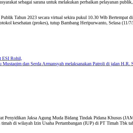
yarakat sebagai sarana untuk melakukan perbaikan pelayanan publik, s
i Publik Tahun 2023 secara virtual sekira pukul 10.30 Wib Bertempat
protokol kesehatan (prokes), tutup Bambang Heripurwanto, Selasa (11/7
t ESI Rohil,
u Mustaqim dan Serda Armansyah melaksanakan Patroli di jalan H.R. 
orat Penyidikan Jaksa Agung Muda Bidang Tindak Pidana Khusus (JAM
tas timah di wilayah Izin Usaha Pertambangan (IUP) di PT Timah Tbk