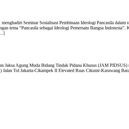
menghadiri Seminar Sosialisasi Pembinaan Ideologi Pancasila dalam
an tema “Pancasila sebagai Ideologi Pemersatu Bangsa Indonesia”. Keg
[…]
dikan Jaksa Agung Muda Bidang Tindak Pidana Khusus (JAM PIDSUS) me
d) Jalan Tol Jakarta-Cikampek II Elevated Ruas Cikunir-Karawang Ba