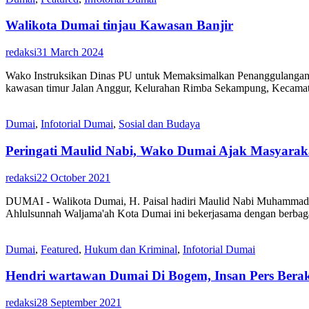
Walikota Dumai tinjau Kawasan Banjir
redaksi
31 March 2024
Wako Instruksikan Dinas PU untuk Memaksimalkan Penanggulangan Ban
kawasan timur Jalan Anggur, Kelurahan Rimba Sekampung, Kecamata
Dumai
,
Infotorial Dumai
,
Sosial dan Budaya
Peringati Maulid Nabi, Wako Dumai Ajak Masyarak
redaksi
22 October 2021
DUMAI - Walikota Dumai, H. Paisal hadiri Maulid Nabi Muhammad 
Ahlulsunnah Waljama'ah Kota Dumai ini bekerjasama dengan berbaga
Dumai
,
Featured
,
Hukum dan Kriminal
,
Infotorial Dumai
Hendri wartawan Dumai Di Bogem, Insan Pers Berak
redaksi
28 September 2021