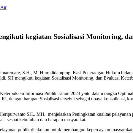
 Air
engikuti kegiatan Sosialisasi Monitoring, 
. Simaremare, S.H., M. Hum didampingi Kasi Penerangan Hukum bidan
ldi, SH mengikuti kegiatan Sosialisasi Monitoring, dan Evaluasi Kete
si Keterbukaan Informasi Publik Tahun 2023 yaitu dalam rangka Opti
, dengan harapan Sosialisasi tersebut sebagai upaya konsolidasi, koord
g Heripurwanto SH., MH., menjelaskan Peningkatan kualitas pelayanan
kala sesuai kebutuhan dan harapan masyarakat.
 pelayanan publik dilakukan untuk membangun kepercayaan masyarakat