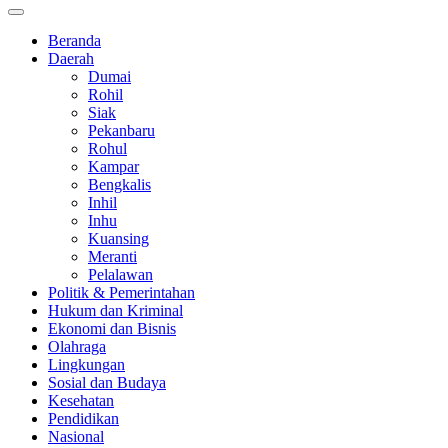
Beranda
Daerah
Dumai
Rohil
Siak
Pekanbaru
Rohul
Kampar
Bengkalis
Inhil
Inhu
Kuansing
Meranti
Pelalawan
Politik & Pemerintahan
Hukum dan Kriminal
Ekonomi dan Bisnis
Olahraga
Lingkungan
Sosial dan Budaya
Kesehatan
Pendidikan
Nasional