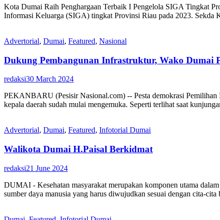
Kota Dumai Raih Penghargaan Terbaik I Pengelola SIGA Tingkat 
Informasi Keluarga (SIGA) tingkat Provinsi Riau pada 2023. Sekda
Advertorial
,
Dumai
,
Featured
,
Nasional
Dukung Pembangunan Infrastruktur, Wako Dumai P
redaksi
30 March 2024
PEKANBARU (Pesisir Nasional.com) -- Pesta demokrasi Pemilihan K
kepala daerah sudah mulai mengemuka. Seperti terlihat saat kunjung
Advertorial
,
Dumai
,
Featured
,
Infotorial Dumai
Walikota Dumai H.Paisal Berkidmat
redaksi
21 June 2024
DUMAI - Kesehatan masyarakat merupakan komponen utama dalam ind
sumber daya manusia yang harus diwujudkan sesuai dengan cita-cita
Dumai
,
Featured
,
Infotorial Dumai