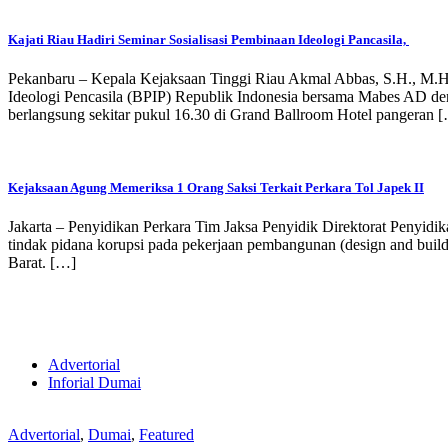
Kajati Riau Hadiri Seminar Sosialisasi Pembinaan Ideologi Pancasila,
Pekanbaru – Kepala Kejaksaan Tinggi Riau Akmal Abbas, S.H., M.H 
Ideologi Pencasila (BPIP) Republik Indonesia bersama Mabes AD deng
berlangsung sekitar pukul 16.30 di Grand Ballroom Hotel pangeran 
Kejaksaan Agung Memeriksa 1 Orang Saksi Terkait Perkara Tol Japek II
Jakarta – Penyidikan Perkara Tim Jaksa Penyidik Direktorat Penyi
tindak pidana korupsi pada pekerjaan pembangunan (design and buil
Barat. […]
Advertorial
Inforial Dumai
Advertorial
,
Dumai
,
Featured