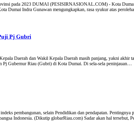
Provinsi pada 2023 DUMAI (PESISIRNASIONAL.COM) - Kota Dumai mer
 Kota Dumai Indra Gunawan mengungkapkan, rasa syukur atas peroleh
uji Pj Gubri
epala Daerah dan Wakil Kepala Daerah masih panjang, yakni akhir t
an Pj Gubernur Riau (Gubri) di Kota Dumai. Di sela-sela peninjauan…
eks pembangunan, selain Pendidikan dan pendapatan. Pentingnya pe
 bangsa Indonesia. (Dikutip globarRiau.com) Sadar akan hal tersebut