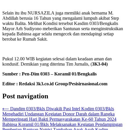
Selain itu ibu NURSAZILA juga memiliki anak bernama M.
Abdillah berusia 16 Tahun yang mengalami lumpuh akibat Step
waktu Balita. Melihat Kondisi tersebut Kasdim 0303/Bengkalis
Mayor Arh Sudiyono meberikan Santunan serta menginstruksikan
kepada Babinsa agar selalu mengecek dan mendapingi setiap
berobat ke Rumah Sakit.
Pukul 12.00 WIB kegiatan selesai dalam keadaan aman dan
kondusif. Demikian yang diterima Tim Jurnalis, (
3K3-04)
Sumber : Pen-Dim 0303 – Koramil 01/Bengkalis
Editor : Redaksi 3k3.co.id Group/Pesisirnasional.com
Post navigation
⟵
Dandim 0303/Bkls Diwakili Pasi Intel Kodim 0303/Bkls
Menghadiri Undangan Kegiatan Donor Darah dalam Rangka
Memperingati Hari Bakti Permasyarakatan Ke-60 Tahun 2024
Babinsa Koramil 01/Bkls Melaksanakan Kegiatan Pendampingan
Pemberian Bantuan Nutrisi Tambahan Anak Asuh Kodim