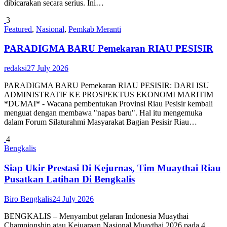
dibicarakan secara serius. Ini…
3
Featured
,
Nasional
,
Pemkab Meranti
PARADIGMA BARU Pemekaran RIAU PESISIR
redaksi
27 July 2026
PARADIGMA BARU Pemekaran RIAU PESISIR: DARI ISU
ADMINISTRATIF KE PROSPEKTUS EKONOMI MARITIM
*DUMAI* - Wacana pembentukan Provinsi Riau Pesisir kembali
menguat dengan membawa "napas baru". Hal itu mengemuka
dalam Forum Silaturahmi Masyarakat Bagian Pesisir Riau…
4
Bengkalis
Siap Ukir Prestasi Di Kejurnas, Tim Muaythai Riau
Pusatkan Latihan Di Bengkalis
Biro Bengkalis
24 July 2026
BENGKALIS – Menyambut gelaran Indonesia Muaythai
Championship atau Kejuaraan Nasional Muaythai 2026 pada 4