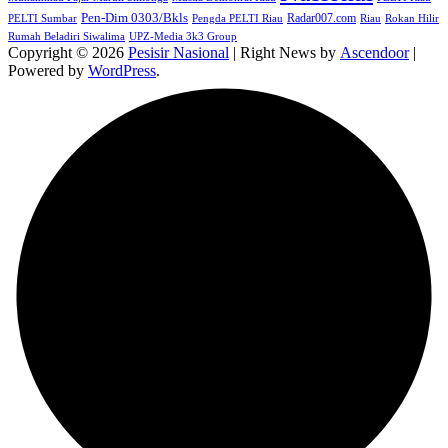
Pen-Dim 0303/Bkls
Radar007.com
PELTI Sumbar
Pengda PELTI Riau
Riau
Rokan Hilir
Rumah Beladiri Siwalima
UPZ-Media 3k3 Group
Copyright © 2026
Pesisir Nasional
| Right News by
Ascendoor
|
Powered by
WordPress
.