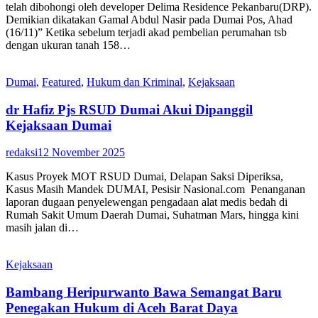
telah dibohongi oleh developer Delima Residence Pekanbaru(DRP).
Demikian dikatakan Gamal Abdul Nasir pada Dumai Pos, Ahad
(16/11)” Ketika sebelum terjadi akad pembelian perumahan tsb
dengan ukuran tanah 158…
Dumai
,
Featured
,
Hukum dan Kriminal
,
Kejaksaan
dr Hafiz Pjs RSUD Dumai Akui Dipanggil
Kejaksaan Dumai
redaksi
12 November 2025
Kasus Proyek MOT RSUD Dumai, Delapan Saksi Diperiksa,
Kasus Masih Mandek DUMAI, Pesisir Nasional.com Penanganan
laporan dugaan penyelewengan pengadaan alat medis bedah di
Rumah Sakit Umum Daerah Dumai, Suhatman Mars, hingga kini
masih jalan di…
Kejaksaan
Bambang Heripurwanto Bawa Semangat Baru
Penegakan Hukum di Aceh Barat Daya