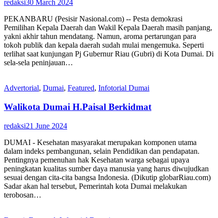
redaksi
30 March 2024
PEKANBARU (Pesisir Nasional.com) -- Pesta demokrasi
Pemilihan Kepala Daerah dan Wakil Kepala Daerah masih panjang,
yakni akhir tahun mendatang. Namun, aroma pertarungan para
tokoh publik dan kepala daerah sudah mulai mengemuka. Seperti
terlihat saat kunjungan Pj Gubernur Riau (Gubri) di Kota Dumai. Di
sela-sela peninjauan…
Advertorial
,
Dumai
,
Featured
,
Infotorial Dumai
Walikota Dumai H.Paisal Berkidmat
redaksi
21 June 2024
DUMAI - Kesehatan masyarakat merupakan komponen utama
dalam indeks pembangunan, selain Pendidikan dan pendapatan.
Pentingnya pemenuhan hak Kesehatan warga sebagai upaya
peningkatan kualitas sumber daya manusia yang harus diwujudkan
sesuai dengan cita-cita bangsa Indonesia. (Dikutip globarRiau.com)
Sadar akan hal tersebut, Pemerintah kota Dumai melakukan
terobosan…