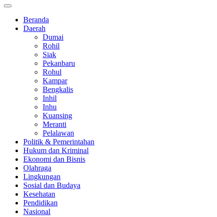
Beranda
Daerah
Dumai
Rohil
Siak
Pekanbaru
Rohul
Kampar
Bengkalis
Inhil
Inhu
Kuansing
Meranti
Pelalawan
Politik & Pemerintahan
Hukum dan Kriminal
Ekonomi dan Bisnis
Olahraga
Lingkungan
Sosial dan Budaya
Kesehatan
Pendidikan
Nasional