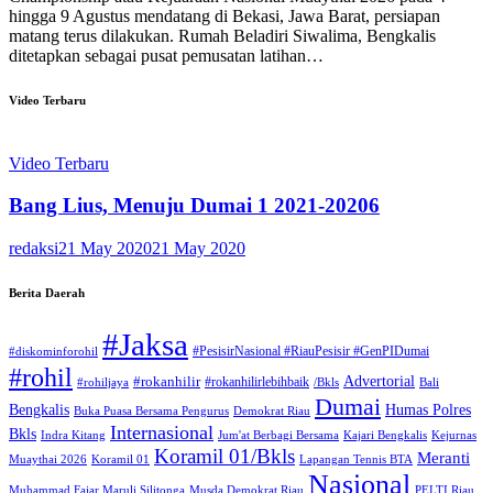
hingga 9 Agustus mendatang di Bekasi, Jawa Barat, persiapan
matang terus dilakukan. Rumah Beladiri Siwalima, Bengkalis
ditetapkan sebagai pusat pemusatan latihan…
Video Terbaru
Video Terbaru
Bang Lius, Menuju Dumai 1 2021-20206
redaksi
21 May 2020
21 May 2020
Berita Daerah
#Jaksa
#PesisirNasional #RiauPesisir #GenPIDumai
#diskominforohil
#rohil
Advertorial
#rokanhilir
#rokanhilirlebihbaik
#rohiljaya
/Bkls
Bali
Dumai
Humas Polres
Bengkalis
Buka Puasa Bersama Pengurus
Demokrat Riau
Internasional
Bkls
Indra Kitang
Jum'at Berbagi Bersama
Kajari Bengkalis
Kejurnas
Koramil 01/Bkls
Meranti
Muaythai 2026
Koramil 01
Lapangan Tennis BTA
Nasional
Muhammad Fajar Maruli Silitonga
Musda Demokrat Riau
PELTI Riau