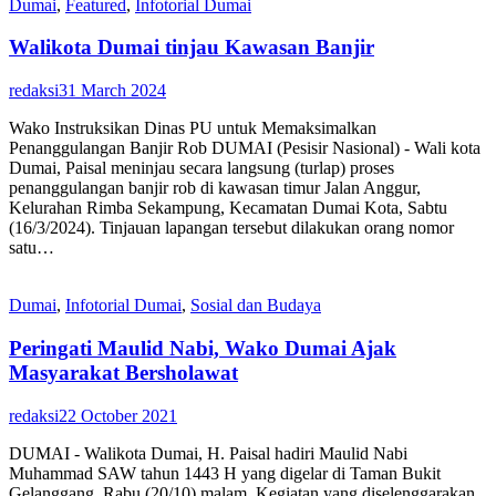
Dumai
,
Featured
,
Infotorial Dumai
Walikota Dumai tinjau Kawasan Banjir
redaksi
31 March 2024
Wako Instruksikan Dinas PU untuk Memaksimalkan
Penanggulangan Banjir Rob DUMAI (Pesisir Nasional) - Wali kota
Dumai, Paisal meninjau secara langsung (turlap) proses
penanggulangan banjir rob di kawasan timur Jalan Anggur,
Kelurahan Rimba Sekampung, Kecamatan Dumai Kota, Sabtu
(16/3/2024). Tinjauan lapangan tersebut dilakukan orang nomor
satu…
Dumai
,
Infotorial Dumai
,
Sosial dan Budaya
Peringati Maulid Nabi, Wako Dumai Ajak
Masyarakat Bersholawat
redaksi
22 October 2021
DUMAI - Walikota Dumai, H. Paisal hadiri Maulid Nabi
Muhammad SAW tahun 1443 H yang digelar di Taman Bukit
Gelanggang, Rabu (20/10) malam. Kegiatan yang diselenggarakan