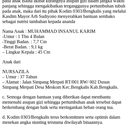
pada anak Balita akibat kurangnya asupan gizi dalam jangka waktu
panjang sehingga mengakibatkan terganggunya pertumbuhan tubuh
pada anak, maka dari itu pihak Kodim 0303/Bengkalis yang melalui
Kasdim Mayor Arh Sudiyono menyerahkan bantuan sembako
sebagai nutrisi tambahan kepada ananda
Nama Anak : MUHAMMAD INSANUL KARIM
-Umur : 1 Thn 4 Bulan
-Tinggi Badan. : 7,7 Cm
-Berat Badan. : 9,1 kg
– Lingkar Kepala : 45 Cm
Anak dari
NURSAZILA
– Umur : 37 Tahun
– Alamat : Jalan Simpang Merpati RT/001 RW/ 002 Dusun
Simpang Merpati Desa Meskom Kec.Bengkalis Kab.Bengkalis.
c. Semoga dengan bantuan yang diberikan dapat membantu
memenuhi asupan gizi sehingga pertumbuhan anak tersebut dapat
berkembang dengan baik serta meringankan beban orang tua.
d. Kodim 0303/Bengkalis terus berkomitmen serta optimis dalam
menekan angka stunting terutama diwilayah binaannya.