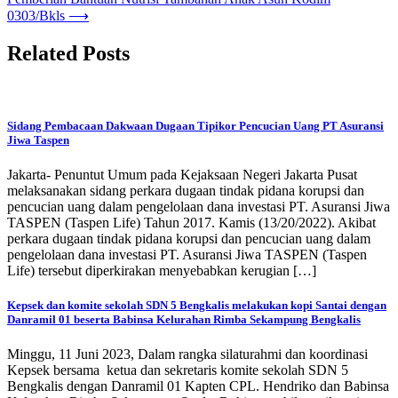
0303/Bkls
⟶
Related Posts
Sidang Pembacaan Dakwaan Dugaan Tipikor Pencucian Uang PT Asuransi
Jiwa Taspen
Jakarta- Penuntut Umum pada Kejaksaan Negeri Jakarta Pusat
melaksanakan sidang perkara dugaan tindak pidana korupsi dan
pencucian uang dalam pengelolaan dana investasi PT. Asuransi Jiwa
TASPEN (Taspen Life) Tahun 2017. Kamis (13/20/2022). Akibat
perkara dugaan tindak pidana korupsi dan pencucian uang dalam
pengelolaan dana investasi PT. Asuransi Jiwa TASPEN (Taspen
Life) tersebut diperkirakan menyebabkan kerugian […]
Kepsek dan komite sekolah SDN 5 Bengkalis melakukan kopi Santai dengan
Danramil 01 beserta Babinsa Kelurahan Rimba Sekampung Bengkalis
Minggu, 11 Juni 2023, Dalam rangka silaturahmi dan koordinasi
Kepsek bersama ketua dan sekretaris komite sekolah SDN 5
Bengkalis dengan Danramil 01 Kapten CPL. Hendriko dan Babinsa