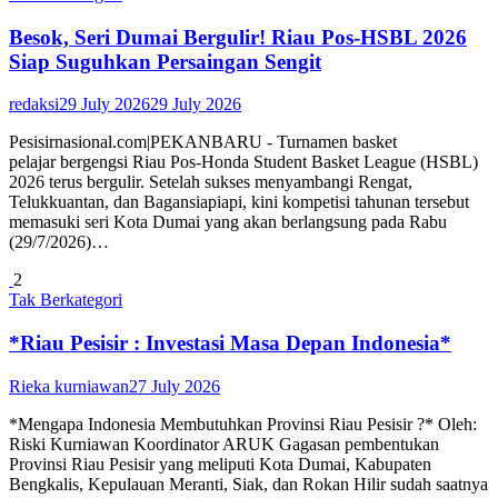
Besok, Seri Dumai Bergulir! Riau Pos-HSBL 2026
Siap Suguhkan Persaingan Sengit
redaksi
29 July 2026
29 July 2026
Pesisirnasional.com|PEKANBARU - Turnamen basket
pelajar bergengsi Riau Pos-Honda Student Basket League (HSBL)
2026 terus bergulir. Setelah sukses menyambangi Rengat,
Telukkuantan, dan Bagansiapiapi, kini kompetisi tahunan tersebut
memasuki seri Kota Dumai yang akan berlangsung pada Rabu
(29/7/2026)…
2
Tak Berkategori
*Riau Pesisir : Investasi Masa Depan Indonesia*
Rieka kurniawan
27 July 2026
*Mengapa Indonesia Membutuhkan Provinsi Riau Pesisir ?* Oleh:
Riski Kurniawan Koordinator ARUK Gagasan pembentukan
Provinsi Riau Pesisir yang meliputi Kota Dumai, Kabupaten
Bengkalis, Kepulauan Meranti, Siak, dan Rokan Hilir sudah saatnya