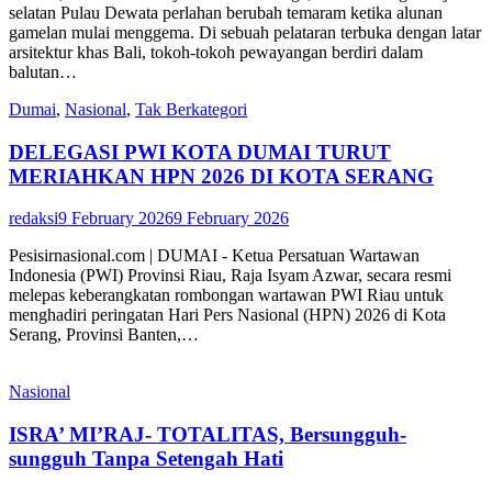
selatan Pulau Dewata perlahan berubah temaram ketika alunan
gamelan mulai menggema. Di sebuah pelataran terbuka dengan latar
arsitektur khas Bali, tokoh-tokoh pewayangan berdiri dalam
balutan…
Dumai
,
Nasional
,
Tak Berkategori
DELEGASI PWI KOTA DUMAI TURUT
MERIAHKAN HPN 2026 DI KOTA SERANG
redaksi
9 February 2026
9 February 2026
Pesisirnasional.com | DUMAI - Ketua Persatuan Wartawan
Indonesia (PWI) Provinsi Riau, Raja Isyam Azwar, secara resmi
melepas keberangkatan rombongan wartawan PWI Riau untuk
menghadiri peringatan Hari Pers Nasional (HPN) 2026 di Kota
Serang, Provinsi Banten,…
Nasional
ISRA’ MI’RAJ- TOTALITAS, Bersungguh-
sungguh Tanpa Setengah Hati