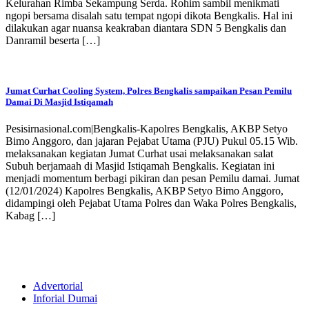
Kelurahan Rimba Sekampung Serda. Rohim sambil menikmati
ngopi bersama disalah satu tempat ngopi dikota Bengkalis. Hal ini
dilakukan agar nuansa keakraban diantara SDN 5 Bengkalis dan
Danramil beserta […]
Jumat Curhat Cooling System, Polres Bengkalis sampaikan Pesan Pemilu
Damai Di Masjid Istiqamah
Pesisirnasional.com|Bengkalis-Kapolres Bengkalis, AKBP Setyo
Bimo Anggoro, dan jajaran Pejabat Utama (PJU) Pukul 05.15 Wib.
melaksanakan kegiatan Jumat Curhat usai melaksanakan salat
Subuh berjamaah di Masjid Istiqamah Bengkalis. Kegiatan ini
menjadi momentum berbagi pikiran dan pesan Pemilu damai. Jumat
(12/01/2024) Kapolres Bengkalis, AKBP Setyo Bimo Anggoro,
didampingi oleh Pejabat Utama Polres dan Waka Polres Bengkalis,
Kabag […]
Advertorial
Inforial Dumai