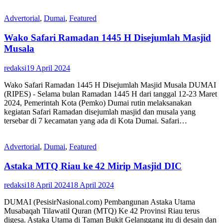
Advertorial
,
Dumai
,
Featured
Wako Safari Ramadan 1445 H Disejumlah Masjid
Musala
redaksi
19 April 2024
Wako Safari Ramadan 1445 H Disejumlah Masjid Musala DUMAI
(RIPES) - Selama bulan Ramadan 1445 H dari tanggal 12-23 Maret
2024, Pemerintah Kota (Pemko) Dumai rutin melaksanakan
kegiatan Safari Ramadan disejumlah masjid dan musala yang
tersebar di 7 kecamatan yang ada di Kota Dumai. Safari…
Advertorial
,
Dumai
,
Featured
Astaka MTQ Riau ke 42 Mirip Masjid DIC
redaksi
18 April 2024
18 April 2024
DUMAI (PesisirNasional.com) Pembangunan Astaka Utama
Musabaqah Tilawatil Quran (MTQ) Ke 42 Provinsi Riau terus
digesa. Astaka Utama di Taman Bukit Gelanggang itu di desain dan