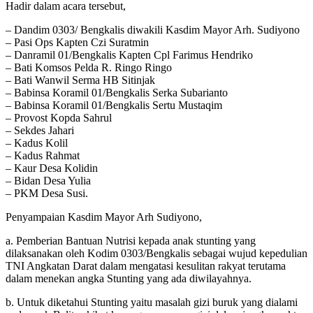
Hadir dalam acara tersebut,
– Dandim 0303/ Bengkalis diwakili Kasdim Mayor Arh. Sudiyono
– Pasi Ops Kapten Czi Suratmin
– Danramil 01/Bengkalis Kapten Cpl Farimus Hendriko
– Bati Komsos Pelda R. Ringo Ringo
– Bati Wanwil Serma HB Sitinjak
– Babinsa Koramil 01/Bengkalis Serka Subarianto
– Babinsa Koramil 01/Bengkalis Sertu Mustaqim
– Provost Kopda Sahrul
– Sekdes Jahari
– Kadus Kolil
– Kadus Rahmat
– Kaur Desa Kolidin
– Bidan Desa Yulia
– PKM Desa Susi.
Penyampaian Kasdim Mayor Arh Sudiyono,
a. Pemberian Bantuan Nutrisi kepada anak stunting yang
dilaksanakan oleh Kodim 0303/Bengkalis sebagai wujud kepedulian
TNI Angkatan Darat dalam mengatasi kesulitan rakyat terutama
dalam menekan angka Stunting yang ada diwilayahnya.
b. Untuk diketahui Stunting yaitu masalah gizi buruk yang dialami