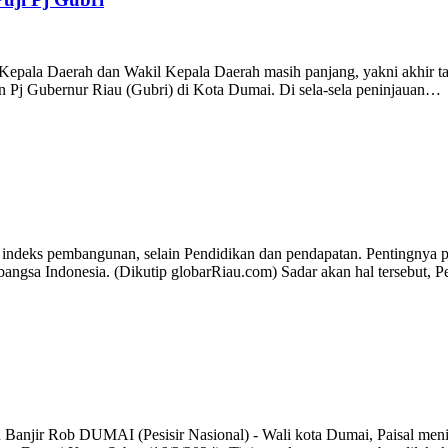
epala Daerah dan Wakil Kepala Daerah masih panjang, yakni akhir t
an Pj Gubernur Riau (Gubri) di Kota Dumai. Di sela-sela peninjauan…
eks pembangunan, selain Pendidikan dan pendapatan. Pentingnya pe
 bangsa Indonesia. (Dikutip globarRiau.com) Sadar akan hal tersebut
jir Rob DUMAI (Pesisir Nasional) - Wali kota Dumai, Paisal meninja