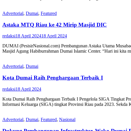
Advertorial
,
Dumai
,
Featured
Astaka MTQ Riau ke 42 Mirip Masjid DIC
redaksi
18 April 2024
18 April 2024
DUMAI (PesisirNasional.com) Pembangunan Astaka Utama Musabaqah 
Masjid Agung Habiburrahman Dumai Islamic Center. “Hari ini kita m
Advertorial
,
Dumai
Kota Dumai Raih Penghargaan Terbaik I
redaksi
18 April 2024
Kota Dumai Raih Penghargaan Terbaik I Pengelola SIGA Tingkat 
Informasi Keluarga (SIGA) tingkat Provinsi Riau pada 2023. Sekda
Advertorial
,
Dumai
,
Featured
,
Nasional
Dukung Pembangunan Infrastruktur, Wako Dumai P