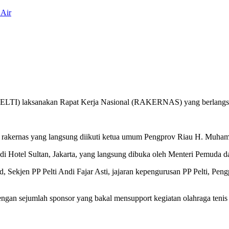
 Air
(PELTI) laksanakan Rapat Kerja Nasional (RAKERNAS) yang berlangsun
a rakernas yang langsung diikuti ketua umum Pengprov Riau H. Muhamm
di Hotel Sultan, Jakarta, yang langsung dibuka oleh Menteri Pemuda d
d, Sekjen PP Pelti Andi Fajar Asti, jajaran kepengurusan PP Pelti, Pen
ngan sejumlah sponsor yang bakal mensupport kegiatan olahraga tenis