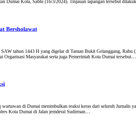
n Dumai Kota, Sabtu (16/3/2024). Tinjauan lapangan tersebut dilak
at Bersholawat
SAW tahun 1443 H yang digelar di Taman Bukit Gelanggang, Rabu (2
i Organisasi Masyarakat serta juga Pemerintah Kota Dumai tersebut…
si
wartawan di Dumai menimbulkan reaksi keras dari seluruh Jurnalis ya
olres Kota Dumai di Jalan jemderal Sudirman…