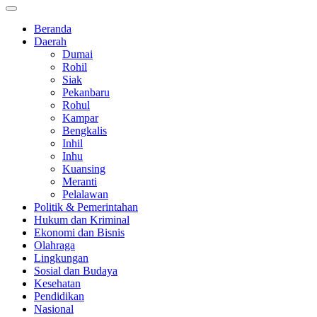
Beranda
Daerah
Dumai
Rohil
Siak
Pekanbaru
Rohul
Kampar
Bengkalis
Inhil
Inhu
Kuansing
Meranti
Pelalawan
Politik & Pemerintahan
Hukum dan Kriminal
Ekonomi dan Bisnis
Olahraga
Lingkungan
Sosial dan Budaya
Kesehatan
Pendidikan
Nasional