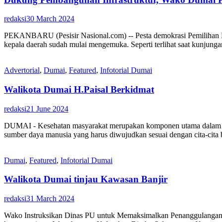
redaksi
30 March 2024
PEKANBARU (Pesisir Nasional.com) -- Pesta demokrasi Pemilihan K
kepala daerah sudah mulai mengemuka. Seperti terlihat saat kunjung
Advertorial
,
Dumai
,
Featured
,
Infotorial Dumai
Walikota Dumai H.Paisal Berkidmat
redaksi
21 June 2024
DUMAI - Kesehatan masyarakat merupakan komponen utama dalam ind
sumber daya manusia yang harus diwujudkan sesuai dengan cita-cita
Dumai
,
Featured
,
Infotorial Dumai
Walikota Dumai tinjau Kawasan Banjir
redaksi
31 March 2024
Wako Instruksikan Dinas PU untuk Memaksimalkan Penanggulangan Ban