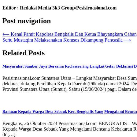
Editor : Redaksi Media 3k3 Group/Pesisirnasional.com
Post navigation
⟵
Kenal Pamit Kapolres Bengkalis Dan Ketua Bhayangkara Caban
Sertu Mustaqim Melaksanakan Komsos Dikampung Pancasila
⟶
Related Posts
Masyarakat Sumber Jaya Bersama Reclasseering Langkat Gelar Deklarasi D
Pesisirnasional.com|Sumatera Utara – Langkat Masyarakat Desa Sum
deklarasi dukung Pemilihan Kepala Daerah (Pilkada) damai 2024. De
Provinsi Sumatera Utara (Sumut), Sabtu (15/06/2024) pagi. Dalam de
Bantuan Kepada Warga Desa Sebauk Kec. Bengkalis Yang Mengalami Benc
Bengkalis, 26 Oktober 2023 Pesisirnasional.com |BENGKALIS – Wa
Kepada Warga Desa Sebauk Yang Mengalami Bencana Kebakaran Rumah
di […]