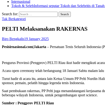
Internasional
Tokoh & Seleb
Informasi seputar Tokoh dan Selebritis di Tanah
Search for:
Tak Berkategori
PELTI Melaksanakan RAKERNAS
Biro Bengkalis
19 January 2025
Pesisirnasional.com|Jakarta
– Persatuan Tenis Seluruh Indonesia 
Pengurus Provinsi (Pengprov) PELTI Riau ikut hadir mengikuti acar
Acara open ceremony telah berlangsung 18 Januari Sabtu malam lalu 
Turut hadir di acara itu, antara lain Ketua Umum PP Pelti Nurdin Hali
sponsor, pemain, pelatih hingga legenda tenis Indonesia.
Saat pembukaan rakernas, PP Pelti juga menandatangani kerjasama de
beberapa wilayah Indonesia, untuk pengembangan sport science.
Sumber : Pengprov PELTI Riau