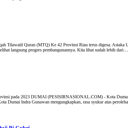
Tilawatil Quran (MTQ) Ke 42 Provinsi Riau terus digesa. Astaka Ut
elihat langsung progres pembangunannya. Kita lihat sudah lebih dari…
Provinsi pada 2023 DUMAI (PESISIRNASIONAL.COM) - Kota Dumai mer
 Kota Dumai Indra Gunawan mengungkapkan, rasa syukur atas peroleh
uji Pj Gubri