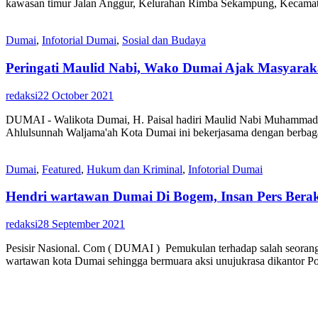
kawasan timur Jalan Anggur, Kelurahan Rimba Sekampung, Kecamata
Dumai
,
Infotorial Dumai
,
Sosial dan Budaya
Peringati Maulid Nabi, Wako Dumai Ajak Masyarak
redaksi
22 October 2021
DUMAI - Walikota Dumai, H. Paisal hadiri Maulid Nabi Muhammad 
Ahlulsunnah Waljama'ah Kota Dumai ini bekerjasama dengan berbaga
Dumai
,
Featured
,
Hukum dan Kriminal
,
Infotorial Dumai
Hendri wartawan Dumai Di Bogem, Insan Pers Berak
redaksi
28 September 2021
Pesisir Nasional. Com ( DUMAI ) Pemukulan terhadap salah seorang 
wartawan kota Dumai sehingga bermuara aksi unujukrasa dikantor P