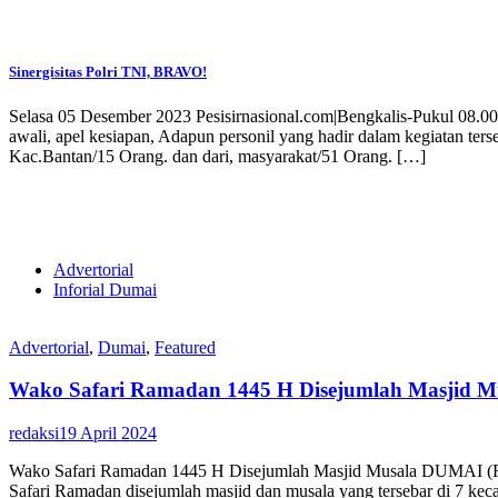
Sinergisitas Polri TNI, BRAVO!
Selasa 05 Desember 2023 Pesisirnasional.com|Bengkalis-Pukul 08.00
awali, apel kesiapan, Adapun personil yang hadir dalam kegiatan t
Kac.Bantan/15 Orang. dan dari, masyarakat/51 Orang. […]
Advertorial
Inforial Dumai
Advertorial
,
Dumai
,
Featured
Wako Safari Ramadan 1445 H Disejumlah Masjid M
redaksi
19 April 2024
Wako Safari Ramadan 1445 H Disejumlah Masjid Musala DUMAI (RIP
Safari Ramadan disejumlah masjid dan musala yang tersebar di 7 ke