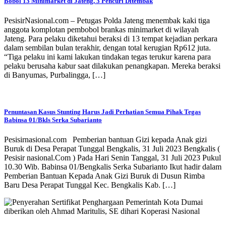
Bobol 13 Minimarket di Jateng, 3 Pencuri Ditembak
PesisirNasional.com – Petugas Polda Jateng menembak kaki tiga
anggota komplotan pembobol brankas minimarket di wilayah
Jateng. Para pelaku diketahui beraksi di 13 tempat kejadian perkara
dalam sembilan bulan terakhir, dengan total kerugian Rp612 juta.
“Tiga pelaku ini kami lakukan tindakan tegas terukur karena para
pelaku berusaha kabur saat dilakukan penangkapan. Mereka beraksi
di Banyumas, Purbalingga, […]
Penuntasan Kasus Stunting Harus Jadi Perhatian Semua Pihak Tegas
Babinsa 01/Bkls Serka Subarianto
Pesisirnasional.com Pemberian bantuan Gizi kepada Anak gizi
Buruk di Desa Perapat Tunggal Bengkalis, 31 Juli 2023 Bengkalis (
Pesisir nasional.Com ) Pada Hari Senin Tanggal, 31 Juli 2023 Pukul
10.30 Wib. Babinsa 01/Bengkalis Serka Subarianto Ikut hadir dalam
Pemberian Bantuan Kepada Anak Gizi Buruk di Dusun Rimba
Baru Desa Perapat Tunggal Kec. Bengkalis Kab. […]