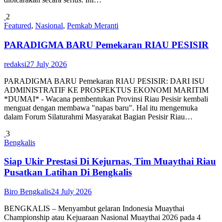
2
Featured
,
Nasional
,
Pemkab Meranti
PARADIGMA BARU Pemekaran RIAU PESISIR
redaksi
27 July 2026
PARADIGMA BARU Pemekaran RIAU PESISIR: DARI ISU
ADMINISTRATIF KE PROSPEKTUS EKONOMI MARITIM
*DUMAI* - Wacana pembentukan Provinsi Riau Pesisir kembali
menguat dengan membawa "napas baru". Hal itu mengemuka
dalam Forum Silaturahmi Masyarakat Bagian Pesisir Riau…
3
Bengkalis
Siap Ukir Prestasi Di Kejurnas, Tim Muaythai Riau
Pusatkan Latihan Di Bengkalis
Biro Bengkalis
24 July 2026
BENGKALIS – Menyambut gelaran Indonesia Muaythai
Championship atau Kejuaraan Nasional Muaythai 2026 pada 4