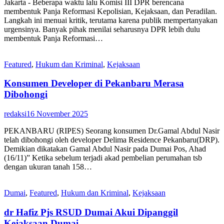
Jakarta - Beberapa waktu lalu Komisi III DPR berencana
membentuk Panja Reformasi Kepolisian, Kejaksaan, dan Peradilan.
Langkah ini menuai kritik, terutama karena publik mempertanyakan
urgensinya. Banyak pihak menilai seharusnya DPR lebih dulu
membentuk Panja Reformasi…
Featured
,
Hukum dan Kriminal
,
Kejaksaan
Konsumen Developer di Pekanbaru Merasa
Dibohongi
redaksi
16 November 2025
PEKANBARU (RIPES) Seorang konsumen Dr.Gamal Abdul Nasir
telah dibohongi oleh developer Delima Residence Pekanbaru(DRP).
Demikian dikatakan Gamal Abdul Nasir pada Dumai Pos, Ahad
(16/11)” Ketika sebelum terjadi akad pembelian perumahan tsb
dengan ukuran tanah 158…
Dumai
,
Featured
,
Hukum dan Kriminal
,
Kejaksaan
dr Hafiz Pjs RSUD Dumai Akui Dipanggil
Kejaksaan Dumai