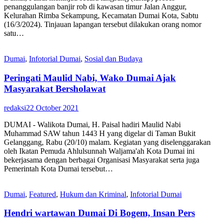
penanggulangan banjir rob di kawasan timur Jalan Anggur,
Kelurahan Rimba Sekampung, Kecamatan Dumai Kota, Sabtu
(16/3/2024). Tinjauan lapangan tersebut dilakukan orang nomor
satu…
Dumai
,
Infotorial Dumai
,
Sosial dan Budaya
Peringati Maulid Nabi, Wako Dumai Ajak
Masyarakat Bersholawat
redaksi
22 October 2021
DUMAI - Walikota Dumai, H. Paisal hadiri Maulid Nabi
Muhammad SAW tahun 1443 H yang digelar di Taman Bukit
Gelanggang, Rabu (20/10) malam. Kegiatan yang diselenggarakan
oleh Ikatan Pemuda Ahlulsunnah Waljama'ah Kota Dumai ini
bekerjasama dengan berbagai Organisasi Masyarakat serta juga
Pemerintah Kota Dumai tersebut…
Dumai
,
Featured
,
Hukum dan Kriminal
,
Infotorial Dumai
Hendri wartawan Dumai Di Bogem, Insan Pers