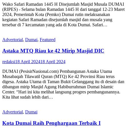
Wako Safari Ramadan 1445 H Disejumlah Masjid Musala DUMAI
(RIPES) - Selama bulan Ramadan 1445 H dari tanggal 12-23 Maret
2024, Pemerintah Kota (Pemko) Dumai rutin melaksanakan
kegiatan Safari Ramadan disejumlah masjid dan musala yang
tersebar di 7 kecamatan yang ada di Kota Dumai. Safari…
Advertorial
,
Dumai
,
Featured
Astaka MTQ Riau ke 42 Mirip Masjid DIC
redaksi
18 April 2024
18 April 2024
DUMAI (PesisirNasional.com) Pembangunan Astaka Utama
Musabaqah Tilawatil Quran (MTQ) Ke 42 Provinsi Riau terus
digesa. Astaka Utama di Taman Bukit Gelanggang itu di desain dan
dibangun mirip Masjid Agung Habiburrahman Dumai Islamic
Center. “Hari ini kita melihat langsung progres pembangunannya.
Kita lihat sudah lebih dari…
Advertorial
,
Dumai
Kota Dumai Raih Penghargaan Terbaik I