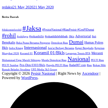
redaksi
21 May 2020
21 May 2020
Berita Daerah
#Jaksa
#PesisirNasional #RiauPesisir #GenPIDumai
#diskominforohil
#rohil
Advertorial
#rokanhilir
#rokanhilirlebihbaik
#rohiljaya
/Bkls
Bali
Dumai
Humas Polres
Bengkalis
Buka Puasa Bersama Pengurus
Demokrat Riau
Internasional
Bkls
Indra Kitang
Jum'at Berbagi Bersama
Kajari Bengkalis
Kejurnas
Koramil 01/Bkls
Meranti
Muaythai 2026
Koramil 01
Lapangan Tennis BTA
Nasional
Muhammad Fajar Maruli Silitonga
Musda Demokrat Riau
PELTI Riau
Pen-Dim 0303/Bkls
Radar007.com
PELTI Sumbar
Pengda PELTI Riau
Riau
Rokan Hilir
Rumah Beladiri Siwalima
UPZ-Media 3k3 Group
Copyright © 2026
Pesisir Nasional
| Right News by
Ascendoor
|
Powered by
WordPress
.