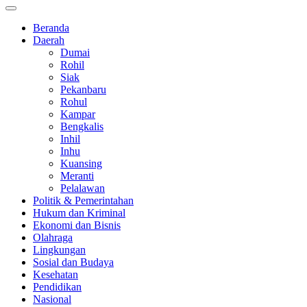
Beranda
Daerah
Dumai
Rohil
Siak
Pekanbaru
Rohul
Kampar
Bengkalis
Inhil
Inhu
Kuansing
Meranti
Pelalawan
Politik & Pemerintahan
Hukum dan Kriminal
Ekonomi dan Bisnis
Olahraga
Lingkungan
Sosial dan Budaya
Kesehatan
Pendidikan
Nasional