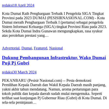
redaksi
18 April 2024
Kota Dumai Raih Penghargaan Terbaik I Pengelola SIGA Tingkat
Provinsi pada 2023 DUMAI (PESISIRNASIONAL.COM) - Kota
Dumai meraih Penghargaan Terbaik I (pertama) sebagai pengelola
Sistem Informasi Keluarga (SIGA) tingkat Provinsi Riau pada 2023.
Sekda Kota Dumai Indra Gunawan mengungkapkan, rasa syukur
atas perolehan prestasi yang…
Advertorial
,
Dumai
,
Featured
,
Nasional
Dukung Pembangunan Infrastruktur, Wako Dumai
Puji Pj Gubri
redaksi
30 March 2024
PEKANBARU (Pesisir Nasional.com) -- Pesta demokrasi
Pemilihan Kepala Daerah dan Wakil Kepala Daerah masih panjang,
yakni akhir tahun mendatang. Namun, aroma pertarungan para
tokoh publik dan kepala daerah sudah mulai mengemuka. Seperti
terlihat saat kunjungan Pj Gubernur Riau (Gubri) di Kota Dumai. Di
sela-sela peninjauan…