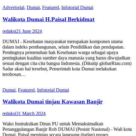
Advertorial
,
Dumai
,
Featured
,
Infotorial Dumai
Walikota Dumai H.Paisal Berkidmat
redaksi
21 June 2024
DUMAI - Kesehatan masyarakat merupakan komponen utama
dalam indeks pembangunan, selain Pendidikan dan pendapatan.
Pentingnya pemenuhan hak Kesehatan warga sebagai upaya
peningkatan kualitas sumber daya manusia yang harus diwujudkan
sesuai dengan cita-cita bangsa Indonesia. (Dikutip globarRiau.com)
Sadar akan hal tersebut, Pemerintah kota Dumai melakukan
terobosan…
Dumai
,
Featured
,
Infotorial Dumai
Walikota Dumai tinjau Kawasan Banjir
redaksi
31 March 2024
Wako Instruksikan Dinas PU untuk Memaksimalkan
Penanggulangan Banjir Rob DUMAI (Pesisir Nasional) - Wali kota
Dumai, Paisal meninjau secara langsung (turlap) proses