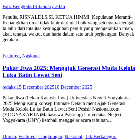
Biro Bengkalis
19 January 2026
Penulis, RISNALDI.S.SI, KETUA HIMMI, Kepulauan Meranti-
Kebangkitan umat tidak lahir dari niat baik yang setengah-setengah.
Ia lahir dari totalitas kesungguhan penuh yang mengerahkan iman,
akal, tenaga, waktu, dan harta dalam satu arah perjuangan. Banyak
gerakan…
Featured
,
Nasional
Pakar Jiwa 2025: Mengajak Generasi Muda Kelola
Luka Batin Lewat Seni
redaksi
15 December 2025
16 December 2025
Pakar Jiwa (Pekan Katarsis Jiwa) Universitas Negeri Yogyakarta
2025 Mengusung konsep Intimate Detach ment Ajak Generasi
Muda Kelola Lu ka Batin Lewat Seni Pesisir Nasional.com
(YOGYAKARTA)Mahasiswa Psikologi Universitas Negeri
Yogyakarta (UNY) kembali menggelar acara tahunan…
Dumai
,
Featured
,
Lingkungan
,
Nasional
,
Tak Berkategori