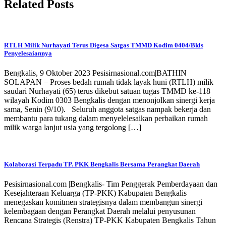
Related Posts
RTLH Milik Nurhayati Terus Digesa Satgas TMMD Kodim 0404/Bkls
Penyelesaiannya
Bengkalis, 9 Oktober 2023 Pesisirnasional.com|BATHIN
SOLAPAN – Proses bedah rumah tidak layak huni (RTLH) milik
saudari Nurhayati (65) terus dikebut satuan tugas TMMD ke-118
wilayah Kodim 0303 Bengkalis dengan menonjolkan sinergi kerja
sama, Senin (9/10). Seluruh anggota satgas nampak bekerja dan
membantu para tukang dalam menyelelesaikan perbaikan rumah
milik warga lanjut usia yang tergolong […]
Kolaborasi Terpadu TP. PKK Bengkalis Bersama Perangkat Daerah
Pesisirnasional.com |Bengkalis- Tim Penggerak Pemberdayaan dan
Kesejahteraan Keluarga (TP-PKK) Kabupaten Bengkalis
menegaskan komitmen strategisnya dalam membangun sinergi
kelembagaan dengan Perangkat Daerah melalui penyusunan
Rencana Strategis (Renstra) TP-PKK Kabupaten Bengkalis Tahun