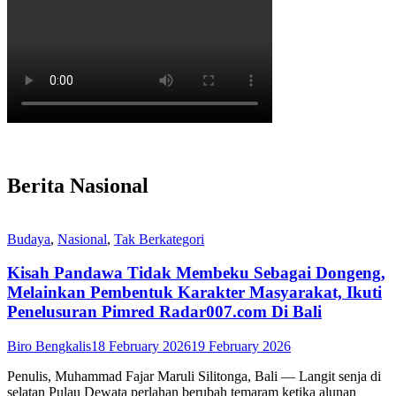
Berita Nasional
Budaya
,
Nasional
,
Tak Berkategori
Kisah Pandawa Tidak Membeku Sebagai Dongeng,
Melainkan Pembentuk Karakter Masyarakat, Ikuti
Penelusuran Pimred Radar007.com Di Bali
Biro Bengkalis
18 February 2026
19 February 2026
Penulis, Muhammad Fajar Maruli Silitonga, Bali — Langit senja di
selatan Pulau Dewata perlahan berubah temaram ketika alunan