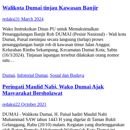
Walikota Dumai tinjau Kawasan Banjir
redaksi
31 March 2024
Wako Instruksikan Dinas PU untuk Memaksimalkan
Penanggulangan Banjir Rob DUMAI (Pesisir Nasional) - Wali kota
Dumai, Paisal meninjau secara langsung (turlap) proses
penanggulangan banjir rob di kawasan timur Jalan Anggur,
Kelurahan Rimba Sekampung, Kecamatan Dumai Kota, Sabtu
(16/3/2024). Tinjauan lapangan tersebut dilakukan orang nomor
satu…
Dumai
,
Infotorial Dumai
,
Sosial dan Budaya
Peringati Maulid Nabi, Wako Dumai Ajak
Masyarakat Bersholawat
redaksi
22 October 2021
DUMAI - Walikota Dumai, H. Paisal hadiri Maulid Nabi
Muhammad SAW tahun 1443 H yang digelar di Taman Bukit
Gelanggang, Rabu (20/10) malam. Kegiatan yang diselenggarakan
oleh Ikatan Pemuda Ahlulsunnah Waljama'ah Kota Dumai ini