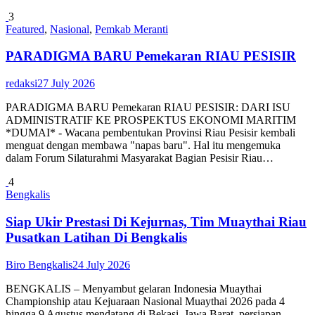
3
Featured
,
Nasional
,
Pemkab Meranti
PARADIGMA BARU Pemekaran RIAU PESISIR
redaksi
27 July 2026
PARADIGMA BARU Pemekaran RIAU PESISIR: DARI ISU
ADMINISTRATIF KE PROSPEKTUS EKONOMI MARITIM
*DUMAI* - Wacana pembentukan Provinsi Riau Pesisir kembali
menguat dengan membawa "napas baru". Hal itu mengemuka
dalam Forum Silaturahmi Masyarakat Bagian Pesisir Riau…
4
Bengkalis
Siap Ukir Prestasi Di Kejurnas, Tim Muaythai Riau
Pusatkan Latihan Di Bengkalis
Biro Bengkalis
24 July 2026
BENGKALIS – Menyambut gelaran Indonesia Muaythai
Championship atau Kejuaraan Nasional Muaythai 2026 pada 4
hingga 9 Agustus mendatang di Bekasi, Jawa Barat, persiapan