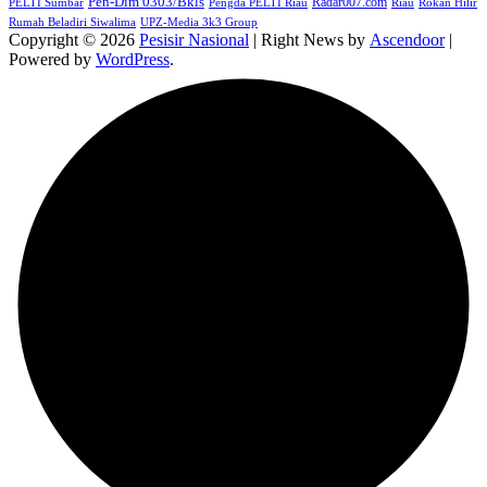
Pen-Dim 0303/Bkls
Radar007.com
PELTI Sumbar
Pengda PELTI Riau
Riau
Rokan Hilir
Rumah Beladiri Siwalima
UPZ-Media 3k3 Group
Copyright © 2026
Pesisir Nasional
| Right News by
Ascendoor
|
Powered by
WordPress
.