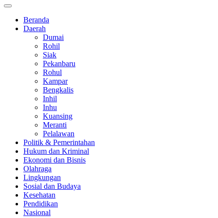
Beranda
Daerah
Dumai
Rohil
Siak
Pekanbaru
Rohul
Kampar
Bengkalis
Inhil
Inhu
Kuansing
Meranti
Pelalawan
Politik & Pemerintahan
Hukum dan Kriminal
Ekonomi dan Bisnis
Olahraga
Lingkungan
Sosial dan Budaya
Kesehatan
Pendidikan
Nasional