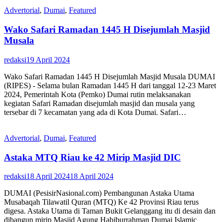
Advertorial
,
Dumai
,
Featured
Wako Safari Ramadan 1445 H Disejumlah Masjid
Musala
redaksi
19 April 2024
Wako Safari Ramadan 1445 H Disejumlah Masjid Musala DUMAI
(RIPES) - Selama bulan Ramadan 1445 H dari tanggal 12-23 Maret
2024, Pemerintah Kota (Pemko) Dumai rutin melaksanakan
kegiatan Safari Ramadan disejumlah masjid dan musala yang
tersebar di 7 kecamatan yang ada di Kota Dumai. Safari…
Advertorial
,
Dumai
,
Featured
Astaka MTQ Riau ke 42 Mirip Masjid DIC
redaksi
18 April 2024
18 April 2024
DUMAI (PesisirNasional.com) Pembangunan Astaka Utama
Musabaqah Tilawatil Quran (MTQ) Ke 42 Provinsi Riau terus
digesa. Astaka Utama di Taman Bukit Gelanggang itu di desain dan
dibangun mirip Masjid Agung Habiburrahman Dumai Islamic