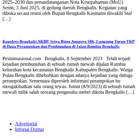
2025–2030 dan penandatanganan Nota Kesepahaman (MoU)
Senin, 3 Juni 2025, di gedung daerah Bengkalis. Kegiatan yang
dibuka secara resmi oleh Bupati Bengkalis Kasmarni diwakili Staf
[…]
Kapolres Bengkalis AKBP. Setyo Bimo Anggoro SIK, Langsung Turun TKP
di Duga Perampokan dan Pembunuhan di Jalan Rumbia Bengkalis
Pesisirnasional.com Bengkalis, 8 September 2023 Telah terjadi
kejadian pembunuhan di sebuah rumah mewah dijalan Rumbia
kelurahan kota kecamatan Bengkalis Kabupaten Bengkalis. Warga
Pulau Bengkalis dihebohkan dengan adanya kejadian yang diduga
perampokan. Sementara diperoleh informasi perampokan itu
mengakibatkan satu orang tewas. Jumat (8/9/2023) di sebuah rumah
mewah milik salah seorang pengusaha mebel dikota Bengkalis […]
Advertorial
Inforial Dumai