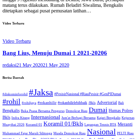
matang terus dilakukan. Rumah Beladiri Siwalima, Bengkalis
ditetapkan sebagai pusat pemusatan latihan…
Video Terbaru
Video Terbaru
Bang Lius, Menuju Dumai 1 2021-20206
redaksi
21 May 2020
21 May 2020
Berita Daerah
#Jaksa
#PesisirNasional #RiauPesisir #GenPIDumai
#diskominforohil
#rohil
Advertorial
#rokanhilir
#rokanhilirlebihbaik
#rohiljaya
/Bkls
Bali
Dumai
Humas Polres
Bengkalis
Buka Puasa Bersama Pengurus
Demokrat Riau
Internasional
Bkls
Indra Kitang
Jum'at Berbagi Bersama
Kajari Bengkalis
Kejurnas
Koramil 01/Bkls
Meranti
Muaythai 2026
Koramil 01
Lapangan Tennis BTA
Nasional
Muhammad Fajar Maruli Silitonga
Musda Demokrat Riau
PELTI Riau