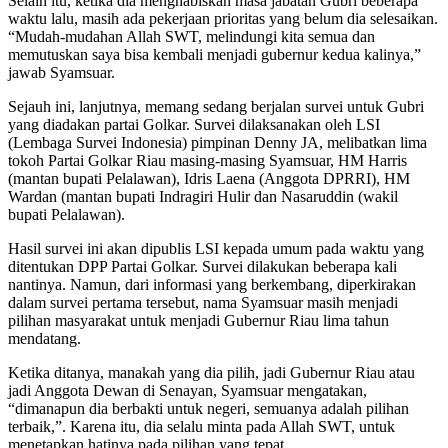
Selain itu, ketika dia menghabiskan masa jabatan Gubri beberapa
waktu lalu, masih ada pekerjaan prioritas yang belum dia selesaikan.
“Mudah-mudahan Allah SWT, melindungi kita semua dan
memutuskan saya bisa kembali menjadi gubernur kedua kalinya,”
jawab Syamsuar.
Sejauh ini, lanjutnya, memang sedang berjalan survei untuk Gubri
yang diadakan partai Golkar. Survei dilaksanakan oleh LSI
(Lembaga Survei Indonesia) pimpinan Denny JA, melibatkan lima
tokoh Partai Golkar Riau masing-masing Syamsuar, HM Harris
(mantan bupati Pelalawan), Idris Laena (Anggota DPRRI), HM
Wardan (mantan bupati Indragiri Hulir dan Nasaruddin (wakil
bupati Pelalawan).
Hasil survei ini akan dipublis LSI kepada umum pada waktu yang
ditentukan DPP Partai Golkar. Survei dilakukan beberapa kali
nantinya. Namun, dari informasi yang berkembang, diperkirakan
dalam survei pertama tersebut, nama Syamsuar masih menjadi
pilihan masyarakat untuk menjadi Gubernur Riau lima tahun
mendatang.
Ketika ditanya, manakah yang dia pilih, jadi Gubernur Riau atau
jadi Anggota Dewan di Senayan, Syamsuar mengatakan,
“dimanapun dia berbakti untuk negeri, semuanya adalah pilihan
terbaik,”. Karena itu, dia selalu minta pada Allah SWT, untuk
menetapkan hatinya pada pilihan yang tepat.