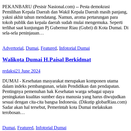
PEKANBARU (Pesisir Nasional.com) -- Pesta demokrasi
Pemilihan Kepala Daerah dan Wakil Kepala Daerah masih panjang,
yakni akhir tahun mendatang. Namun, aroma pertarungan para
tokoh publik dan kepala daerah sudah mulai mengemuka. Seperti
terlihat saat kunjungan Pj Gubernur Riau (Gubri) di Kota Dumai. Di
sela-sela peninjauan…
Advertorial
,
Dumai
,
Featured
,
Infotorial Dumai
Walikota Dumai H.Paisal Berkidmat
redaksi
21 June 2024
DUMAI - Kesehatan masyarakat merupakan komponen utama
dalam indeks pembangunan, selain Pendidikan dan pendapatan.
Pentingnya pemenuhan hak Kesehatan warga sebagai upaya
peningkatan kualitas sumber daya manusia yang harus diwujudkan
sesuai dengan cita-cita bangsa Indonesia. (Dikutip globarRiau.com)
Sadar akan hal tersebut, Pemerintah kota Dumai melakukan
terobosan…
Dumai
,
Featured
,
Infotorial Dumai