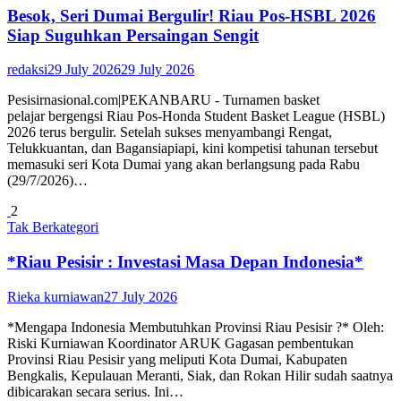
Besok, Seri Dumai Bergulir! Riau Pos-HSBL 2026
Siap Suguhkan Persaingan Sengit
redaksi
29 July 2026
29 July 2026
Pesisirnasional.com|PEKANBARU - Turnamen basket
pelajar bergengsi Riau Pos-Honda Student Basket League (HSBL)
2026 terus bergulir. Setelah sukses menyambangi Rengat,
Telukkuantan, dan Bagansiapiapi, kini kompetisi tahunan tersebut
memasuki seri Kota Dumai yang akan berlangsung pada Rabu
(29/7/2026)…
2
Tak Berkategori
*Riau Pesisir : Investasi Masa Depan Indonesia*
Rieka kurniawan
27 July 2026
*Mengapa Indonesia Membutuhkan Provinsi Riau Pesisir ?* Oleh:
Riski Kurniawan Koordinator ARUK Gagasan pembentukan
Provinsi Riau Pesisir yang meliputi Kota Dumai, Kabupaten
Bengkalis, Kepulauan Meranti, Siak, dan Rokan Hilir sudah saatnya
dibicarakan secara serius. Ini…