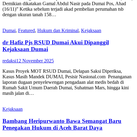
Demikian dikatakan Gamal Abdul Nasir pada Dumai Pos, Ahad
(16/11)” Ketika sebelum terjadi akad pembelian perumahan tsb
dengan ukuran tanah 158…
Dumai
,
Featured
,
Hukum dan Kriminal
,
Kejaksaan
dr Hafiz Pjs RSUD Dumai Akui Dipanggil
Kejaksaan Dumai
redaksi
12 November 2025
Kasus Proyek MOT RSUD Dumai, Delapan Saksi Diperiksa,
Kasus Masih Mandek DUMAI, Pesisir Nasional.com Penanganan
laporan dugaan penyelewengan pengadaan alat medis bedah di
Rumah Sakit Umum Daerah Dumai, Suhatman Mars, hingga kini
masih jalan di…
Kejaksaan
Bambang Heripurwanto Bawa Semangat Baru
Penegakan Hukum di Aceh Barat Daya