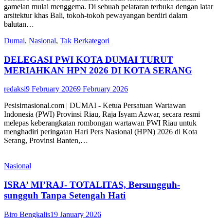
gamelan mulai menggema. Di sebuah pelataran terbuka dengan latar
arsitektur khas Bali, tokoh-tokoh pewayangan berdiri dalam
balutan…
Dumai
,
Nasional
,
Tak Berkategori
DELEGASI PWI KOTA DUMAI TURUT
MERIAHKAN HPN 2026 DI KOTA SERANG
redaksi
9 February 2026
9 February 2026
Pesisirnasional.com | DUMAI - Ketua Persatuan Wartawan
Indonesia (PWI) Provinsi Riau, Raja Isyam Azwar, secara resmi
melepas keberangkatan rombongan wartawan PWI Riau untuk
menghadiri peringatan Hari Pers Nasional (HPN) 2026 di Kota
Serang, Provinsi Banten,…
Nasional
ISRA’ MI’RAJ- TOTALITAS, Bersungguh-
sungguh Tanpa Setengah Hati
Biro Bengkalis
19 January 2026