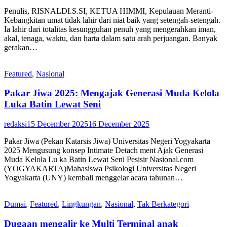
Penulis, RISNALDI.S.SI, KETUA HIMMI, Kepulauan Meranti-
Kebangkitan umat tidak lahir dari niat baik yang setengah-setengah.
Ia lahir dari totalitas kesungguhan penuh yang mengerahkan iman,
akal, tenaga, waktu, dan harta dalam satu arah perjuangan. Banyak
gerakan…
Featured
,
Nasional
Pakar Jiwa 2025: Mengajak Generasi Muda Kelola
Luka Batin Lewat Seni
redaksi
15 December 2025
16 December 2025
Pakar Jiwa (Pekan Katarsis Jiwa) Universitas Negeri Yogyakarta
2025 Mengusung konsep Intimate Detach ment Ajak Generasi
Muda Kelola Lu ka Batin Lewat Seni Pesisir Nasional.com
(YOGYAKARTA)Mahasiswa Psikologi Universitas Negeri
Yogyakarta (UNY) kembali menggelar acara tahunan…
Dumai
,
Featured
,
Lingkungan
,
Nasional
,
Tak Berkategori
Dugaan mengalir ke Multi Terminal anak