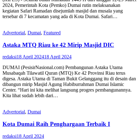
2024, Pemerintah Kota (Pemko) Dumai rutin melaksanakan
kegiatan Safari Ramadan disejumlah masjid dan musala yang
tersebar di 7 kecamatan yang ada di Kota Dumai. Safari…
Advertorial
,
Dumai
,
Featured
Astaka MTQ Riau ke 42 Mirip Masjid DIC
redaksi
18 April 2024
18 April 2024
DUMAI (PesisirNasional.com) Pembangunan Astaka Utama
Musabaqah Tilawatil Quran (MTQ) Ke 42 Provinsi Riau terus
digesa. Astaka Utama di Taman Bukit Gelanggang itu di desain dan
dibangun mirip Masjid Agung Habiburrahman Dumai Islamic
Center. “Hari ini kita melihat langsung progres pembangunannya.
Kita lihat sudah lebih dari…
Advertorial
,
Dumai
Kota Dumai Raih Penghargaan Terbaik I
redaksi
18 April 2024