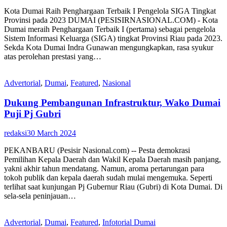
Kota Dumai Raih Penghargaan Terbaik I Pengelola SIGA Tingkat
Provinsi pada 2023 DUMAI (PESISIRNASIONAL.COM) - Kota
Dumai meraih Penghargaan Terbaik I (pertama) sebagai pengelola
Sistem Informasi Keluarga (SIGA) tingkat Provinsi Riau pada 2023.
Sekda Kota Dumai Indra Gunawan mengungkapkan, rasa syukur
atas perolehan prestasi yang…
Advertorial
,
Dumai
,
Featured
,
Nasional
Dukung Pembangunan Infrastruktur, Wako Dumai
Puji Pj Gubri
redaksi
30 March 2024
PEKANBARU (Pesisir Nasional.com) -- Pesta demokrasi
Pemilihan Kepala Daerah dan Wakil Kepala Daerah masih panjang,
yakni akhir tahun mendatang. Namun, aroma pertarungan para
tokoh publik dan kepala daerah sudah mulai mengemuka. Seperti
terlihat saat kunjungan Pj Gubernur Riau (Gubri) di Kota Dumai. Di
sela-sela peninjauan…
Advertorial
,
Dumai
,
Featured
,
Infotorial Dumai