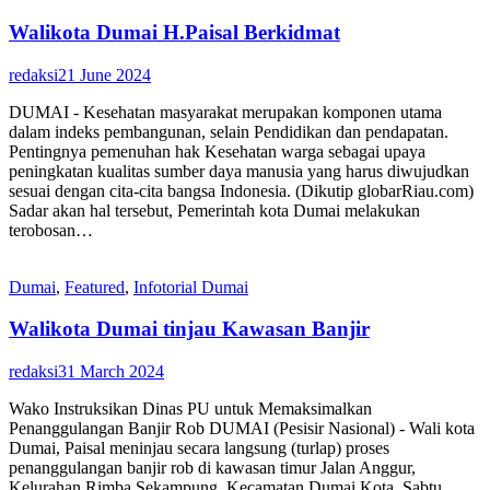
Walikota Dumai H.Paisal Berkidmat
redaksi
21 June 2024
DUMAI - Kesehatan masyarakat merupakan komponen utama
dalam indeks pembangunan, selain Pendidikan dan pendapatan.
Pentingnya pemenuhan hak Kesehatan warga sebagai upaya
peningkatan kualitas sumber daya manusia yang harus diwujudkan
sesuai dengan cita-cita bangsa Indonesia. (Dikutip globarRiau.com)
Sadar akan hal tersebut, Pemerintah kota Dumai melakukan
terobosan…
Dumai
,
Featured
,
Infotorial Dumai
Walikota Dumai tinjau Kawasan Banjir
redaksi
31 March 2024
Wako Instruksikan Dinas PU untuk Memaksimalkan
Penanggulangan Banjir Rob DUMAI (Pesisir Nasional) - Wali kota
Dumai, Paisal meninjau secara langsung (turlap) proses
penanggulangan banjir rob di kawasan timur Jalan Anggur,
Kelurahan Rimba Sekampung, Kecamatan Dumai Kota, Sabtu