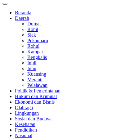
Beranda
Daerah
Dumai
Rohil
Siak
Pekanbaru
Rohul
Kampar
Bengkalis
Inhil
Inhu
Kuansing
Meranti
Pelalawan
Politik & Pemerintahan
Hukum dan Kriminal
Ekonomi dan Bisnis
Olahraga
Lingkungan
Sosial dan Budaya
Kesehatan
Pendidikan
Nasional