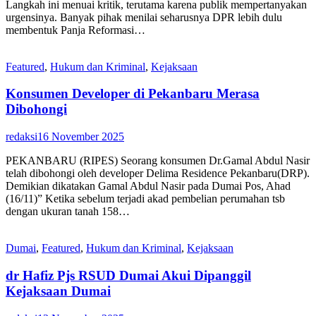
Langkah ini menuai kritik, terutama karena publik mempertanyakan
urgensinya. Banyak pihak menilai seharusnya DPR lebih dulu
membentuk Panja Reformasi…
Featured
,
Hukum dan Kriminal
,
Kejaksaan
Konsumen Developer di Pekanbaru Merasa
Dibohongi
redaksi
16 November 2025
PEKANBARU (RIPES) Seorang konsumen Dr.Gamal Abdul Nasir
telah dibohongi oleh developer Delima Residence Pekanbaru(DRP).
Demikian dikatakan Gamal Abdul Nasir pada Dumai Pos, Ahad
(16/11)” Ketika sebelum terjadi akad pembelian perumahan tsb
dengan ukuran tanah 158…
Dumai
,
Featured
,
Hukum dan Kriminal
,
Kejaksaan
dr Hafiz Pjs RSUD Dumai Akui Dipanggil
Kejaksaan Dumai