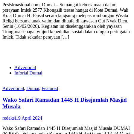
Pesisirnasional.com, Dumai – Semangat kebersamaan dalam
perayaan Imlek 2577 Khongzili terasa hangat di Kota Dumai. Wali
Kota Dumai H. Paisal secara langsung melepas rombongan Wisata
Religi bersama anak yatim dan dhuafa di kawasan Cut Nyak Dien,
Senin (16/02/2026). Kegiatan ini diselenggarakan oleh yayasan
Tionghoa sebagai wujud kepedulian sosial dalam rangka peringatan
Imlek. Tidak sekadar perayaan […]
Advertorial
Inforial Dumai
Advertorial
,
Dumai
,
Featured
Wako Safari Ramadan 1445 H Disejumlah Masjid
Musala
redaksi
19 April 2024
Wako Safari Ramadan 1445 H Disejumlah Masjid Musala DUMAI
(RIPES) - Selama bulan Ramadan 1445 H dari tanggal 12-23 Maret