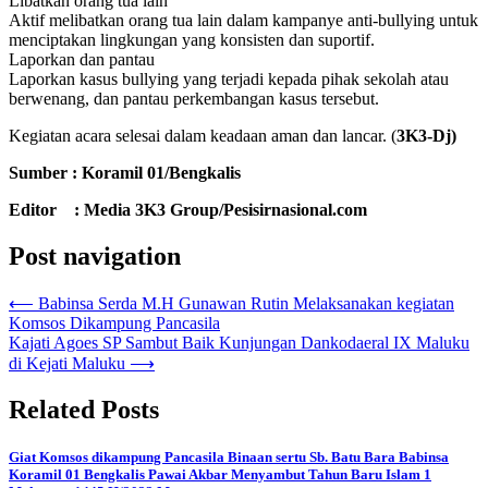
Libatkan orang tua lain
Aktif melibatkan orang tua lain dalam kampanye anti-bullying untuk
menciptakan lingkungan yang konsisten dan suportif.
Laporkan dan pantau
Laporkan kasus bullying yang terjadi kepada pihak sekolah atau
berwenang, dan pantau perkembangan kasus tersebut.
Kegiatan acara selesai dalam keadaan aman dan lancar. (
3K3-Dj)
Sumber : Koramil 01/Bengkalis
Editor : Media 3K3 Group/Pesisirnasional.com
Post navigation
⟵
Babinsa Serda M.H Gunawan Rutin Melaksanakan kegiatan
Komsos Dikampung Pancasila
Kajati Agoes SP Sambut Baik Kunjungan Dankodaeral IX Maluku
di Kejati Maluku
⟶
Related Posts
Giat Komsos dikampung Pancasila Binaan sertu Sb. Batu Bara Babinsa
Koramil 01 Bengkalis Pawai Akbar Menyambut Tahun Baru Islam 1