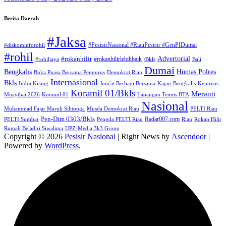
Berita Daerah
#Jaksa
#PesisirNasional #RiauPesisir #GenPIDumai
#diskominforohil
#rohil
Advertorial
#rokanhilir
#rokanhilirlebihbaik
#rohiljaya
/Bkls
Bali
Dumai
Humas Polres
Bengkalis
Buka Puasa Bersama Pengurus
Demokrat Riau
Internasional
Bkls
Indra Kitang
Jum'at Berbagi Bersama
Kajari Bengkalis
Kejurnas
Koramil 01/Bkls
Meranti
Muaythai 2026
Koramil 01
Lapangan Tennis BTA
Nasional
Muhammad Fajar Maruli Silitonga
Musda Demokrat Riau
PELTI Riau
Pen-Dim 0303/Bkls
Radar007.com
PELTI Sumbar
Pengda PELTI Riau
Riau
Rokan Hilir
Rumah Beladiri Siwalima
UPZ-Media 3k3 Group
Copyright © 2026
Pesisir Nasional
| Right News by
Ascendoor
|
Powered by
WordPress
.