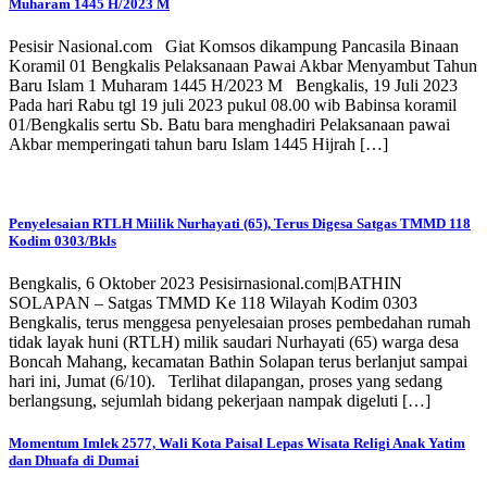
Muharam 1445 H/2023 M
Pesisir Nasional.com Giat Komsos dikampung Pancasila Binaan
Koramil 01 Bengkalis Pelaksanaan Pawai Akbar Menyambut Tahun
Baru Islam 1 Muharam 1445 H/2023 M Bengkalis, 19 Juli 2023
Pada hari Rabu tgl 19 juli 2023 pukul 08.00 wib Babinsa koramil
01/Bengkalis sertu Sb. Batu bara menghadiri Pelaksanaan pawai
Akbar memperingati tahun baru Islam 1445 Hijrah […]
Penyelesaian RTLH Miilik Nurhayati (65), Terus Digesa Satgas TMMD 118
Kodim 0303/Bkls
Bengkalis, 6 Oktober 2023 Pesisirnasional.com|BATHIN
SOLAPAN – Satgas TMMD Ke 118 Wilayah Kodim 0303
Bengkalis, terus menggesa penyelesaian proses pembedahan rumah
tidak layak huni (RTLH) milik saudari Nurhayati (65) warga desa
Boncah Mahang, kecamatan Bathin Solapan terus berlanjut sampai
hari ini, Jumat (6/10). Terlihat dilapangan, proses yang sedang
berlangsung, sejumlah bidang pekerjaan nampak digeluti […]
Momentum Imlek 2577, Wali Kota Paisal Lepas Wisata Religi Anak Yatim
dan Dhuafa di Dumai