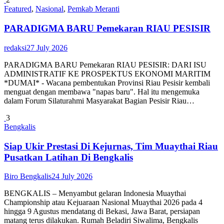
Featured
,
Nasional
,
Pemkab Meranti
PARADIGMA BARU Pemekaran RIAU PESISIR
redaksi
27 July 2026
PARADIGMA BARU Pemekaran RIAU PESISIR: DARI ISU
ADMINISTRATIF KE PROSPEKTUS EKONOMI MARITIM
*DUMAI* - Wacana pembentukan Provinsi Riau Pesisir kembali
menguat dengan membawa "napas baru". Hal itu mengemuka
dalam Forum Silaturahmi Masyarakat Bagian Pesisir Riau…
3
Bengkalis
Siap Ukir Prestasi Di Kejurnas, Tim Muaythai Riau
Pusatkan Latihan Di Bengkalis
Biro Bengkalis
24 July 2026
BENGKALIS – Menyambut gelaran Indonesia Muaythai
Championship atau Kejuaraan Nasional Muaythai 2026 pada 4
hingga 9 Agustus mendatang di Bekasi, Jawa Barat, persiapan
matang terus dilakukan. Rumah Beladiri Siwalima, Bengkalis