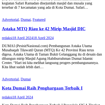
kegiatan Safari Ramadan disejumlah masjid dan musala yang
tersebar di 7 kecamatan yang ada di Kota Dumai. Safari…
Advertorial
,
Dumai
,
Featured
Astaka MTQ Riau ke 42 Mirip Masjid DIC
redaksi
18 April 2024
18 April 2024
DUMAI (PesisirNasional.com) Pembangunan Astaka Utama
Musabaqah Tilawatil Quran (MTQ) Ke 42 Provinsi Riau terus
digesa. Astaka Utama di Taman Bukit Gelanggang itu di desain dan
dibangun mirip Masjid Agung Habiburrahman Dumai Islamic
Center. “Hari ini kita melihat langsung progres pembangunannya.
Kita lihat sudah lebih dari…
Advertorial
,
Dumai
Kota Dumai Raih Penghargaan Terbaik I
redaksi
18 April 2024