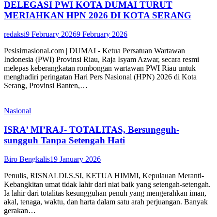
DELEGASI PWI KOTA DUMAI TURUT
MERIAHKAN HPN 2026 DI KOTA SERANG
redaksi
9 February 2026
9 February 2026
Pesisirnasional.com | DUMAI - Ketua Persatuan Wartawan
Indonesia (PWI) Provinsi Riau, Raja Isyam Azwar, secara resmi
melepas keberangkatan rombongan wartawan PWI Riau untuk
menghadiri peringatan Hari Pers Nasional (HPN) 2026 di Kota
Serang, Provinsi Banten,…
Nasional
ISRA’ MI’RAJ- TOTALITAS, Bersungguh-
sungguh Tanpa Setengah Hati
Biro Bengkalis
19 January 2026
Penulis, RISNALDI.S.SI, KETUA HIMMI, Kepulauan Meranti-
Kebangkitan umat tidak lahir dari niat baik yang setengah-setengah.
Ia lahir dari totalitas kesungguhan penuh yang mengerahkan iman,
akal, tenaga, waktu, dan harta dalam satu arah perjuangan. Banyak
gerakan…