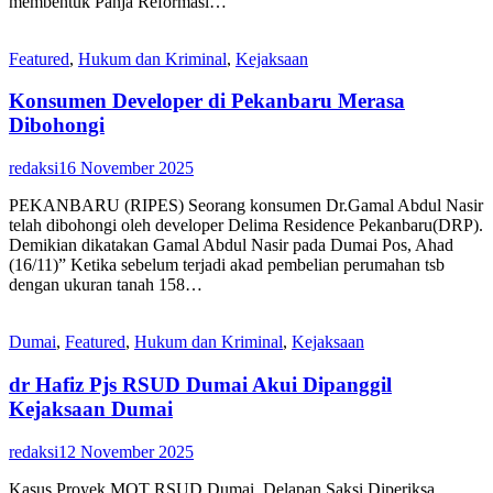
membentuk Panja Reformasi…
Featured
,
Hukum dan Kriminal
,
Kejaksaan
Konsumen Developer di Pekanbaru Merasa
Dibohongi
redaksi
16 November 2025
PEKANBARU (RIPES) Seorang konsumen Dr.Gamal Abdul Nasir
telah dibohongi oleh developer Delima Residence Pekanbaru(DRP).
Demikian dikatakan Gamal Abdul Nasir pada Dumai Pos, Ahad
(16/11)” Ketika sebelum terjadi akad pembelian perumahan tsb
dengan ukuran tanah 158…
Dumai
,
Featured
,
Hukum dan Kriminal
,
Kejaksaan
dr Hafiz Pjs RSUD Dumai Akui Dipanggil
Kejaksaan Dumai
redaksi
12 November 2025
Kasus Proyek MOT RSUD Dumai, Delapan Saksi Diperiksa,