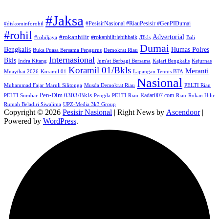
#Jaksa
#PesisirNasional #RiauPesisir #GenPIDumai
#diskominforohil
#rohil
Advertorial
#rokanhilir
#rokanhilirlebihbaik
#rohiljaya
/Bkls
Bali
Dumai
Humas Polres
Bengkalis
Buka Puasa Bersama Pengurus
Demokrat Riau
Internasional
Bkls
Indra Kitang
Jum'at Berbagi Bersama
Kajari Bengkalis
Kejurnas
Koramil 01/Bkls
Meranti
Muaythai 2026
Koramil 01
Lapangan Tennis BTA
Nasional
Muhammad Fajar Maruli Silitonga
Musda Demokrat Riau
PELTI Riau
Pen-Dim 0303/Bkls
Radar007.com
PELTI Sumbar
Pengda PELTI Riau
Riau
Rokan Hilir
Rumah Beladiri Siwalima
UPZ-Media 3k3 Group
Copyright © 2026
Pesisir Nasional
| Right News by
Ascendoor
|
Powered by
WordPress
.