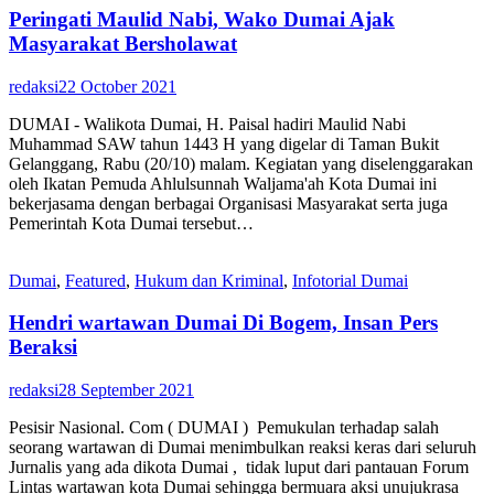
Peringati Maulid Nabi, Wako Dumai Ajak
Masyarakat Bersholawat
redaksi
22 October 2021
DUMAI - Walikota Dumai, H. Paisal hadiri Maulid Nabi
Muhammad SAW tahun 1443 H yang digelar di Taman Bukit
Gelanggang, Rabu (20/10) malam. Kegiatan yang diselenggarakan
oleh Ikatan Pemuda Ahlulsunnah Waljama'ah Kota Dumai ini
bekerjasama dengan berbagai Organisasi Masyarakat serta juga
Pemerintah Kota Dumai tersebut…
Dumai
,
Featured
,
Hukum dan Kriminal
,
Infotorial Dumai
Hendri wartawan Dumai Di Bogem, Insan Pers
Beraksi
redaksi
28 September 2021
Pesisir Nasional. Com ( DUMAI ) Pemukulan terhadap salah
seorang wartawan di Dumai menimbulkan reaksi keras dari seluruh
Jurnalis yang ada dikota Dumai , tidak luput dari pantauan Forum
Lintas wartawan kota Dumai sehingga bermuara aksi unujukrasa