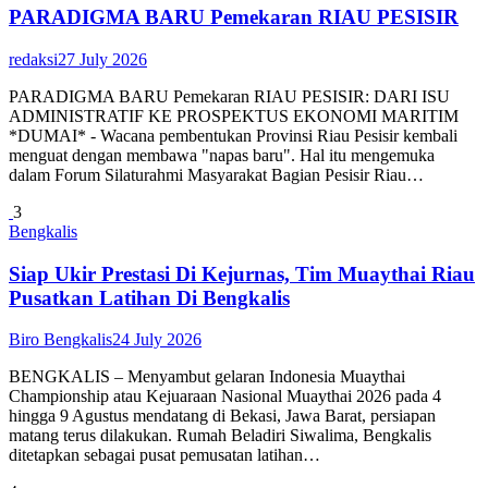
PARADIGMA BARU Pemekaran RIAU PESISIR
redaksi
27 July 2026
PARADIGMA BARU Pemekaran RIAU PESISIR: DARI ISU
ADMINISTRATIF KE PROSPEKTUS EKONOMI MARITIM
*DUMAI* - Wacana pembentukan Provinsi Riau Pesisir kembali
menguat dengan membawa "napas baru". Hal itu mengemuka
dalam Forum Silaturahmi Masyarakat Bagian Pesisir Riau…
3
Bengkalis
Siap Ukir Prestasi Di Kejurnas, Tim Muaythai Riau
Pusatkan Latihan Di Bengkalis
Biro Bengkalis
24 July 2026
BENGKALIS – Menyambut gelaran Indonesia Muaythai
Championship atau Kejuaraan Nasional Muaythai 2026 pada 4
hingga 9 Agustus mendatang di Bekasi, Jawa Barat, persiapan
matang terus dilakukan. Rumah Beladiri Siwalima, Bengkalis
ditetapkan sebagai pusat pemusatan latihan…