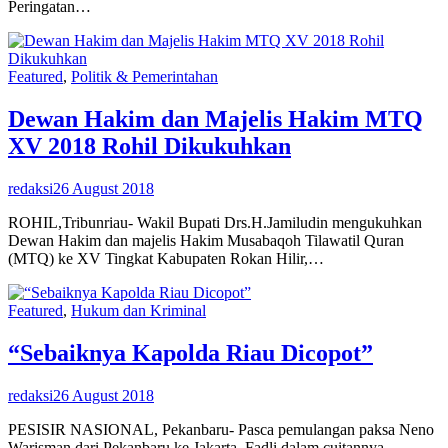
Peringatan…
Featured
,
Politik & Pemerintahan
Dewan Hakim dan Majelis Hakim MTQ
XV 2018 Rohil Dikukuhkan
redaksi
26 August 2018
ROHIL,Tribunriau- Wakil Bupati Drs.H.Jamiludin mengukuhkan
Dewan Hakim dan majelis Hakim Musabaqoh Tilawatil Quran
(MTQ) ke XV Tingkat Kabupaten Rokan Hilir,…
Featured
,
Hukum dan Kriminal
“Sebaiknya Kapolda Riau Dicopot”
redaksi
26 August 2018
PESISIR NASIONAL, Pekanbaru- Pasca pemulangan paksa Neno
Warisman dari Pekanbaru ke Jakarta, Fadli dalam cuitannya