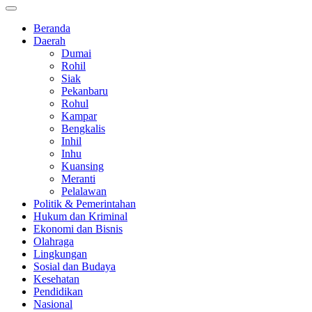
Beranda
Daerah
Dumai
Rohil
Siak
Pekanbaru
Rohul
Kampar
Bengkalis
Inhil
Inhu
Kuansing
Meranti
Pelalawan
Politik & Pemerintahan
Hukum dan Kriminal
Ekonomi dan Bisnis
Olahraga
Lingkungan
Sosial dan Budaya
Kesehatan
Pendidikan
Nasional