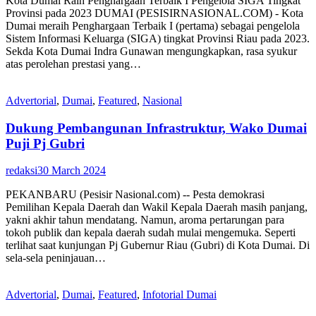
Kota Dumai Raih Penghargaan Terbaik I Pengelola SIGA Tingkat
Provinsi pada 2023 DUMAI (PESISIRNASIONAL.COM) - Kota
Dumai meraih Penghargaan Terbaik I (pertama) sebagai pengelola
Sistem Informasi Keluarga (SIGA) tingkat Provinsi Riau pada 2023.
Sekda Kota Dumai Indra Gunawan mengungkapkan, rasa syukur
atas perolehan prestasi yang…
Advertorial
,
Dumai
,
Featured
,
Nasional
Dukung Pembangunan Infrastruktur, Wako Dumai
Puji Pj Gubri
redaksi
30 March 2024
PEKANBARU (Pesisir Nasional.com) -- Pesta demokrasi
Pemilihan Kepala Daerah dan Wakil Kepala Daerah masih panjang,
yakni akhir tahun mendatang. Namun, aroma pertarungan para
tokoh publik dan kepala daerah sudah mulai mengemuka. Seperti
terlihat saat kunjungan Pj Gubernur Riau (Gubri) di Kota Dumai. Di
sela-sela peninjauan…
Advertorial
,
Dumai
,
Featured
,
Infotorial Dumai