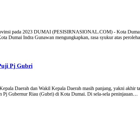
Provinsi pada 2023 DUMAI (PESISIRNASIONAL.COM) - Kota Dumai mer
 Kota Dumai Indra Gunawan mengungkapkan, rasa syukur atas peroleh
uji Pj Gubri
epala Daerah dan Wakil Kepala Daerah masih panjang, yakni akhir t
an Pj Gubernur Riau (Gubri) di Kota Dumai. Di sela-sela peninjauan…