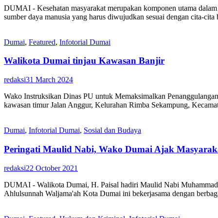
DUMAI - Kesehatan masyarakat merupakan komponen utama dalam ind
sumber daya manusia yang harus diwujudkan sesuai dengan cita-cita
Dumai
,
Featured
,
Infotorial Dumai
Walikota Dumai tinjau Kawasan Banjir
redaksi
31 March 2024
Wako Instruksikan Dinas PU untuk Memaksimalkan Penanggulangan Ban
kawasan timur Jalan Anggur, Kelurahan Rimba Sekampung, Kecamata
Dumai
,
Infotorial Dumai
,
Sosial dan Budaya
Peringati Maulid Nabi, Wako Dumai Ajak Masyarak
redaksi
22 October 2021
DUMAI - Walikota Dumai, H. Paisal hadiri Maulid Nabi Muhammad 
Ahlulsunnah Waljama'ah Kota Dumai ini bekerjasama dengan berbaga