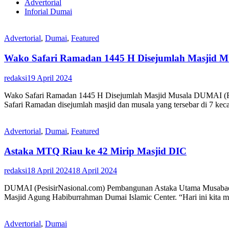
Advertorial
Inforial Dumai
Advertorial
,
Dumai
,
Featured
Wako Safari Ramadan 1445 H Disejumlah Masjid M
redaksi
19 April 2024
Wako Safari Ramadan 1445 H Disejumlah Masjid Musala DUMAI (RIP
Safari Ramadan disejumlah masjid dan musala yang tersebar di 7 ke
Advertorial
,
Dumai
,
Featured
Astaka MTQ Riau ke 42 Mirip Masjid DIC
redaksi
18 April 2024
18 April 2024
DUMAI (PesisirNasional.com) Pembangunan Astaka Utama Musabaqah 
Masjid Agung Habiburrahman Dumai Islamic Center. “Hari ini kita m
Advertorial
,
Dumai