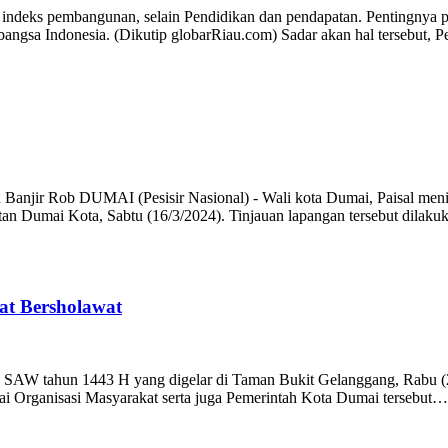
eks pembangunan, selain Pendidikan dan pendapatan. Pentingnya pe
 bangsa Indonesia. (Dikutip globarRiau.com) Sadar akan hal tersebut
jir Rob DUMAI (Pesisir Nasional) - Wali kota Dumai, Paisal meninja
n Dumai Kota, Sabtu (16/3/2024). Tinjauan lapangan tersebut dilak
at Bersholawat
SAW tahun 1443 H yang digelar di Taman Bukit Gelanggang, Rabu (2
i Organisasi Masyarakat serta juga Pemerintah Kota Dumai tersebut…