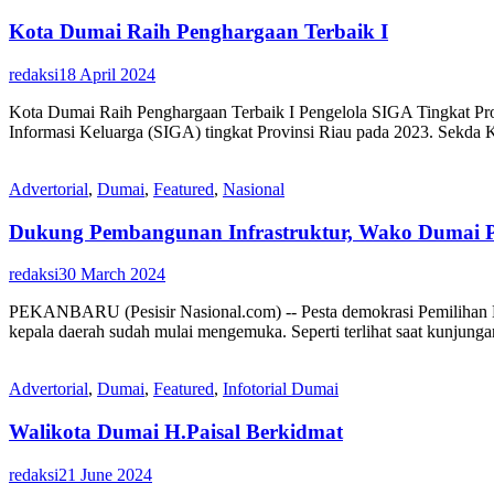
Kota Dumai Raih Penghargaan Terbaik I
redaksi
18 April 2024
Kota Dumai Raih Penghargaan Terbaik I Pengelola SIGA Tingkat 
Informasi Keluarga (SIGA) tingkat Provinsi Riau pada 2023. Sekda
Advertorial
,
Dumai
,
Featured
,
Nasional
Dukung Pembangunan Infrastruktur, Wako Dumai P
redaksi
30 March 2024
PEKANBARU (Pesisir Nasional.com) -- Pesta demokrasi Pemilihan K
kepala daerah sudah mulai mengemuka. Seperti terlihat saat kunjung
Advertorial
,
Dumai
,
Featured
,
Infotorial Dumai
Walikota Dumai H.Paisal Berkidmat
redaksi
21 June 2024