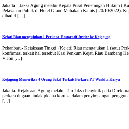
Jakarta – Jaksa Agung melalui Kepala Pusat Penerangan Hukum ( Ka
Pelayanan Publik di Hotel Grand Mahakam Kamis ( 20/10/2022). Kegiat
dihadiri […]
Kejati Riau mengajukan 1 Perkara Restoratif Justice ke Kejagung
Pekanbaru- Kejaksaan Tinggi (Kejati) Riau mengajukan 1 (satu) Perk
konfirmasi terkait hal tersebut Kasi Penkum Kejati Riau Bambang 
Vicon […]
Kejagung Memeriksa 4 Orang Saksi Terkait Perkara PT Waskita Karya
Jakarta- Kejaksaan Agung melalui Tim Jaksa Penyidik pada Direkto
perkara dugaan tindak pidana korupsi dalam penyimpangan penggunaa
[…]