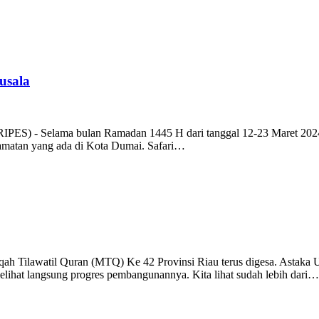
usala
ES) - Selama bulan Ramadan 1445 H dari tanggal 12-23 Maret 2024,
camatan yang ada di Kota Dumai. Safari…
Tilawatil Quran (MTQ) Ke 42 Provinsi Riau terus digesa. Astaka Ut
elihat langsung progres pembangunannya. Kita lihat sudah lebih dari…