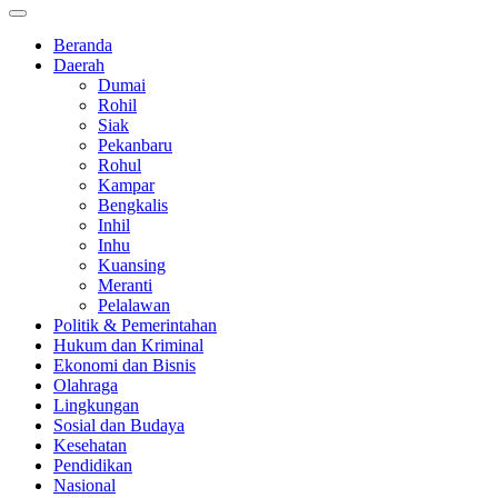
Beranda
Daerah
Dumai
Rohil
Siak
Pekanbaru
Rohul
Kampar
Bengkalis
Inhil
Inhu
Kuansing
Meranti
Pelalawan
Politik & Pemerintahan
Hukum dan Kriminal
Ekonomi dan Bisnis
Olahraga
Lingkungan
Sosial dan Budaya
Kesehatan
Pendidikan
Nasional