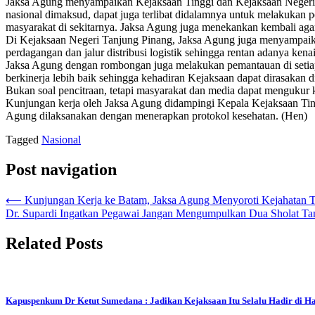
Jaksa Agung menyampaikan Kejaksaan Tinggi dan Kejaksaan Negeri 
nasional dimaksud, dapat juga terlibat didalamnya untuk melakukan 
masyarakat di sekitarnya. Jaksa Agung juga menekankan kembali agar
Di Kejaksaan Negeri Tanjung Pinang, Jaksa Agung juga menyampaikan
perdagangan dan jalur distribusi logistik sehingga rentan adanya kenai
Jaksa Agung dengan rombongan juga melakukan pemantauan di setiap
berkinerja lebih baik sehingga kehadiran Kejaksaan dapat dirasakan di
Bukan soal pencitraan, tetapi masyarakat dan media dapat mengukur k
Kunjungan kerja oleh Jaksa Agung didampingi Kepala Kejaksaan Ti
Agung dilaksanakan dengan menerapkan protokol kesehatan. (Hen)
Tagged
Nasional
Post navigation
⟵
Kunjungan Kerja ke Batam, Jaksa Agung Menyoroti Kejahatan T
Dr. Supardi Ingatkan Pegawai Jangan Mengumpulkan Dua Sholat Ta
Related Posts
Kapuspenkum Dr Ketut Sumedana : Jadikan Kejaksaan Itu Selalu Hadir di H