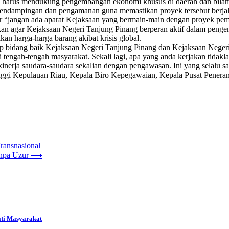
harus mendukung pengembangan ekonomi khusus di daerah dan bilaman
pendampingan dan pengamanan guna memastikan proyek tersebut berjala
 “jangan ada aparat Kejaksaan yang bermain-main dengan proyek pemer
 agar Kejaksaan Negeri Tanjung Pinang berperan aktif dalam pengend
kan harga-harga barang akibat krisis global.
 bidang baik Kejaksaan Negeri Tanjung Pinang dan Kejaksaan Negeri
 tengah-tengah masyarakat. Sekali lagi, apa yang anda kerjakan tidakla
inerja saudara-saudara sekalian dengan pengawasan. Ini yang selalu s
nggi Kepulauan Riau, Kepala Biro Kepegawaian, Kepala Pusat Pener
ransnasional
npa Uzur
⟶
ati Masyarakat