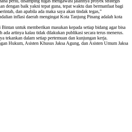
a perlu, disamping tugas mengawasi jalannya proyek strategis
n dengan baik yakni tepat guna, tepat waktu dan bermanfaat bagi
intah, dan apabila ada maka saya akan tindak tegas,”
alian inflasi daerah mengingat Kota Tanjung Pinang adalah kota
 Bintan untuk memberikan masukan kepada setiap bidang agar bisa
h ada artinya kalau tidak dilakukan publikasi secara terus menerus.
aya tekankan dalam setiap pertemuan dan kunjungan kerja.
angan Hukum, Asisten Khusus Jaksa Agung, dan Asisten Umum Jaksa