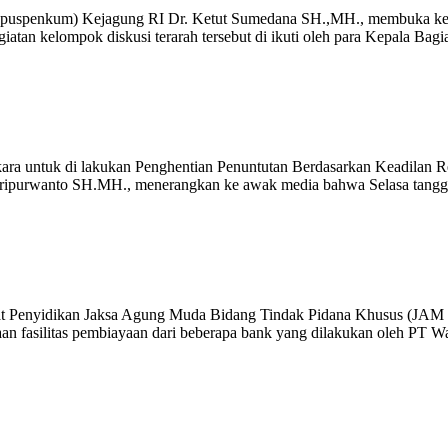
puspenkum) Kejagung RI Dr. Ketut Sumedana SH.,MH., membuka kegiat
an kelompok diskusi terarah tersebut di ikuti oleh para Kepala Bagia
ara untuk di lakukan Penghentian Penuntutan Berdasarkan Keadilan Res
Heripurwanto SH.MH., menerangkan ke awak media bahwa Selasa tanggal
rat Penyidikan Jaksa Agung Muda Bidang Tindak Pidana Khusus (JAM 
n fasilitas pembiayaan dari beberapa bank yang dilakukan oleh PT Wa