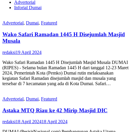
Advertorial
Inforial Dumai
Advertorial
,
Dumai
,
Featured
Wako Safari Ramadan 1445 H Disejumlah Masjid
Musala
redaksi
19 April 2024
Wako Safari Ramadan 1445 H Disejumlah Masjid Musala DUMAI
(RIPES) - Selama bulan Ramadan 1445 H dari tanggal 12-23 Maret
2024, Pemerintah Kota (Pemko) Dumai rutin melaksanakan
kegiatan Safari Ramadan disejumlah masjid dan musala yang
tersebar di 7 kecamatan yang ada di Kota Dumai. Safari…
Advertorial
,
Dumai
,
Featured
Astaka MTQ Riau ke 42 Mirip Masjid DIC
redaksi
18 April 2024
18 April 2024
DUMAI (PesisirNasional.com) Pembangunan Astaka Utama