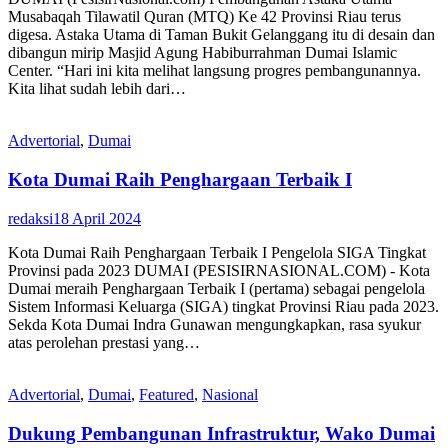
Musabaqah Tilawatil Quran (MTQ) Ke 42 Provinsi Riau terus
digesa. Astaka Utama di Taman Bukit Gelanggang itu di desain dan
dibangun mirip Masjid Agung Habiburrahman Dumai Islamic
Center. “Hari ini kita melihat langsung progres pembangunannya.
Kita lihat sudah lebih dari…
Advertorial
,
Dumai
Kota Dumai Raih Penghargaan Terbaik I
redaksi
18 April 2024
Kota Dumai Raih Penghargaan Terbaik I Pengelola SIGA Tingkat
Provinsi pada 2023 DUMAI (PESISIRNASIONAL.COM) - Kota
Dumai meraih Penghargaan Terbaik I (pertama) sebagai pengelola
Sistem Informasi Keluarga (SIGA) tingkat Provinsi Riau pada 2023.
Sekda Kota Dumai Indra Gunawan mengungkapkan, rasa syukur
atas perolehan prestasi yang…
Advertorial
,
Dumai
,
Featured
,
Nasional
Dukung Pembangunan Infrastruktur, Wako Dumai