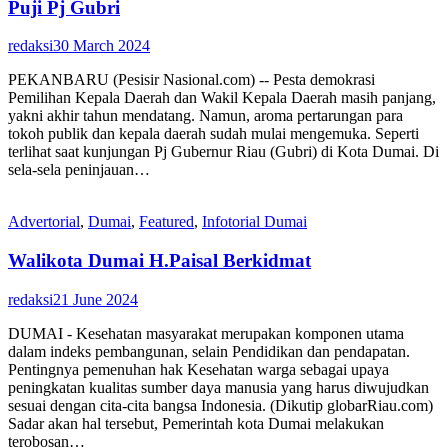
Puji Pj Gubri
redaksi
30 March 2024
PEKANBARU (Pesisir Nasional.com) -- Pesta demokrasi
Pemilihan Kepala Daerah dan Wakil Kepala Daerah masih panjang,
yakni akhir tahun mendatang. Namun, aroma pertarungan para
tokoh publik dan kepala daerah sudah mulai mengemuka. Seperti
terlihat saat kunjungan Pj Gubernur Riau (Gubri) di Kota Dumai. Di
sela-sela peninjauan…
Advertorial
,
Dumai
,
Featured
,
Infotorial Dumai
Walikota Dumai H.Paisal Berkidmat
redaksi
21 June 2024
DUMAI - Kesehatan masyarakat merupakan komponen utama
dalam indeks pembangunan, selain Pendidikan dan pendapatan.
Pentingnya pemenuhan hak Kesehatan warga sebagai upaya
peningkatan kualitas sumber daya manusia yang harus diwujudkan
sesuai dengan cita-cita bangsa Indonesia. (Dikutip globarRiau.com)
Sadar akan hal tersebut, Pemerintah kota Dumai melakukan
terobosan…