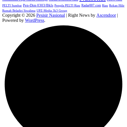
Pen-Dim 0303/Bkls
Radar007.com
PELTI Sumbar
Pengda PELTI Riau
Riau
Rokan Hilir
Rumah Beladiri Siwalima
UPZ-Media 3k3 Group
Copyright © 2026
Pesisir Nasional
| Right News by
Ascendoor
|
Powered by
WordPress
.