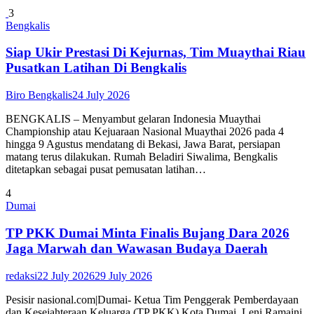
3
Bengkalis
Siap Ukir Prestasi Di Kejurnas, Tim Muaythai Riau
Pusatkan Latihan Di Bengkalis
Biro Bengkalis
24 July 2026
BENGKALIS – Menyambut gelaran Indonesia Muaythai
Championship atau Kejuaraan Nasional Muaythai 2026 pada 4
hingga 9 Agustus mendatang di Bekasi, Jawa Barat, persiapan
matang terus dilakukan. Rumah Beladiri Siwalima, Bengkalis
ditetapkan sebagai pusat pemusatan latihan…
4
Dumai
TP PKK Dumai Minta Finalis Bujang Dara 2026
Jaga Marwah dan Wawasan Budaya Daerah
redaksi
22 July 2026
29 July 2026
Pesisir nasional.com|Dumai- Ketua Tim Penggerak Pemberdayaan
dan Kesejahteraan Keluarga (TP PKK) Kota Dumai, Leni Ramaini,