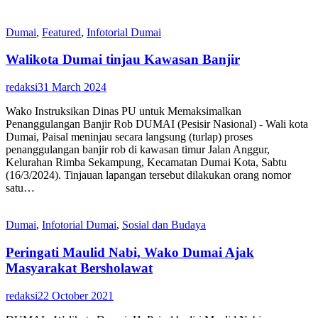
Dumai
,
Featured
,
Infotorial Dumai
Walikota Dumai tinjau Kawasan Banjir
redaksi
31 March 2024
Wako Instruksikan Dinas PU untuk Memaksimalkan
Penanggulangan Banjir Rob DUMAI (Pesisir Nasional) - Wali kota
Dumai, Paisal meninjau secara langsung (turlap) proses
penanggulangan banjir rob di kawasan timur Jalan Anggur,
Kelurahan Rimba Sekampung, Kecamatan Dumai Kota, Sabtu
(16/3/2024). Tinjauan lapangan tersebut dilakukan orang nomor
satu…
Dumai
,
Infotorial Dumai
,
Sosial dan Budaya
Peringati Maulid Nabi, Wako Dumai Ajak
Masyarakat Bersholawat
redaksi
22 October 2021