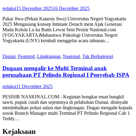
redaksi
15 December 2025
16 December 2025
Pakar Jiwa (Pekan Katarsis Jiwa) Universitas Negeri Yogyakarta
2025 Mengusung konsep Intimate Detach ment Ajak Generasi
Muda Kelola Lu ka Batin Lewat Seni Pesisir Nasional.com
(YOGYAKARTA)Mahasiswa Psikologi Universitas Negeri
Yogyakarta (UNY) kembali menggelar acara tahunan…
Dumai
,
Featured
,
Lingkungan
,
Nasional
,
Tak Berkategori
Dugaan mengalir ke Multi Terminal anak
perusahaan PT Pelindo Regional I Penyebab ISPA
redaksi
11 December 2025
PESISIR NASIONAL.COM - Kegiatan bongkar muat bungkil
sawit, pupuk curah dan sejenisnya di pelabuhan Dumai, disinyalir
menimbulkan polusi udara dan lingkungan. Dugan mengalir kepada
sosok Branch Manager multi Terminal PT Pelindo Regional Cab 1
Teddy…
Kejaksaan