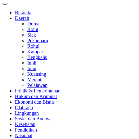
Beranda
Daerah
Dumai
Rohil
Siak
Pekanbaru
Rohul
Kampar
Bengkalis
Inhil
Inhu
Kuansing
Meranti
Pelalawan
Politik & Pemerintahan
Hukum dan Kriminal
Ekonomi dan Bisnis
Olahraga
Lingkungan
Sosial dan Budaya
Kesehatan
Pendidikan
Nasional