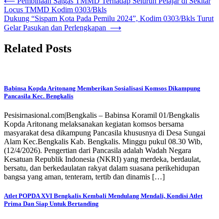
⟵
Pembinaan Satgas TMMD Terhadap Seluruh Pelajar di Sekitar
Locus TMMD Kodim 0303/Bkls
Dukung “Sispam Kota Pada Pemilu 2024”, Kodim 0303/Bkls Turut
Gelar Pasukan dan Perlengkapan
⟶
Related Posts
Babinsa Kopda Aritonang Memberikan Sosialisasi Komsos Dikampung
Pancasila Kec. Bengkalis
Pesisirnasional.com|Bengkalis – Babinsa Koramil 01/Bengkalis
Kopda Aritonang melaksanakan kegiatan komsos bersama
masyarakat desa dikampung Pancasila khususnya di Desa Sungai
Alam Kec.Bengkalis Kab. Bengkalis. Minggu pukul 08.30 Wib,
(12/4/2026). Pengertian dari Pancasila adalah Wadah Negara
Kesatuan Republik Indonesia (NKRI) yang merdeka, berdaulat,
bersatu, dan berkedaulatan rakyat dalam suasana perikehidupan
bangsa yang aman, tenteram, tertib dan dinamis […]
Atlet POPDA XVI Bengkalis Kembali Mendulang Mendali, Kondisi Atlet
Prima Dan Siap Untuk Bertanding