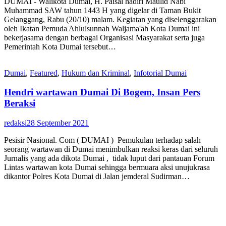
DUMAI - Walikota Dumai, H. Paisal hadiri Maulid Nabi
Muhammad SAW tahun 1443 H yang digelar di Taman Bukit
Gelanggang, Rabu (20/10) malam. Kegiatan yang diselenggarakan
oleh Ikatan Pemuda Ahlulsunnah Waljama'ah Kota Dumai ini
bekerjasama dengan berbagai Organisasi Masyarakat serta juga
Pemerintah Kota Dumai tersebut…
Dumai
,
Featured
,
Hukum dan Kriminal
,
Infotorial Dumai
Hendri wartawan Dumai Di Bogem, Insan Pers
Beraksi
redaksi
28 September 2021
Pesisir Nasional. Com ( DUMAI ) Pemukulan terhadap salah
seorang wartawan di Dumai menimbulkan reaksi keras dari seluruh
Jurnalis yang ada dikota Dumai , tidak luput dari pantauan Forum
Lintas wartawan kota Dumai sehingga bermuara aksi unujukrasa
dikantor Polres Kota Dumai di Jalan jemderal Sudirman…