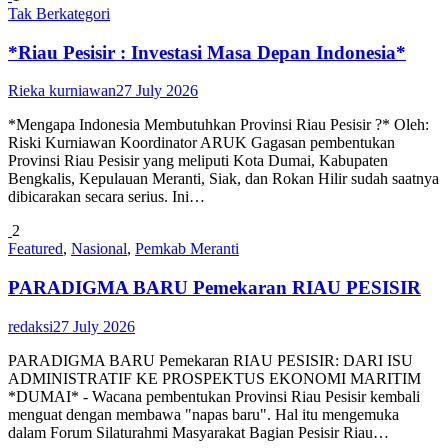
Tak Berkategori
*Riau Pesisir : Investasi Masa Depan Indonesia*
Rieka kurniawan
27 July 2026
*Mengapa Indonesia Membutuhkan Provinsi Riau Pesisir ?* Oleh:
Riski Kurniawan Koordinator ARUK Gagasan pembentukan
Provinsi Riau Pesisir yang meliputi Kota Dumai, Kabupaten
Bengkalis, Kepulauan Meranti, Siak, dan Rokan Hilir sudah saatnya
dibicarakan secara serius. Ini…
2
Featured
,
Nasional
,
Pemkab Meranti
PARADIGMA BARU Pemekaran RIAU PESISIR
redaksi
27 July 2026
PARADIGMA BARU Pemekaran RIAU PESISIR: DARI ISU
ADMINISTRATIF KE PROSPEKTUS EKONOMI MARITIM
*DUMAI* - Wacana pembentukan Provinsi Riau Pesisir kembali
menguat dengan membawa "napas baru". Hal itu mengemuka
dalam Forum Silaturahmi Masyarakat Bagian Pesisir Riau…