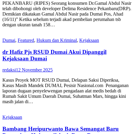
PEKANBARU (RIPES) Seorang konsumen Dr.Gamal Abdul Nasir
telah dibohongi oleh developer Delima Residence Pekanbaru(DRP).
Demikian dikatakan Gamal Abdul Nasir pada Dumai Pos, Ahad
(16/11)” Ketika sebelum terjadi akad pembelian perumahan tsb
dengan ukuran tanah 158…
Dumai
,
Featured
,
Hukum dan Kriminal
,
Kejaksaan
dr Hafiz Pjs RSUD Dumai Akui Dipanggil
Kejaksaan Dumai
redaksi
12 November 2025
Kasus Proyek MOT RSUD Dumai, Delapan Saksi Diperiksa,
Kasus Masih Mandek DUMAI, Pesisir Nasional.com Penanganan
laporan dugaan penyelewengan pengadaan alat medis bedah di
Rumah Sakit Umum Daerah Dumai, Suhatman Mars, hingga kini
masih jalan di…
Kejaksaan
Bambang Heripurwanto Bawa Semangat Baru