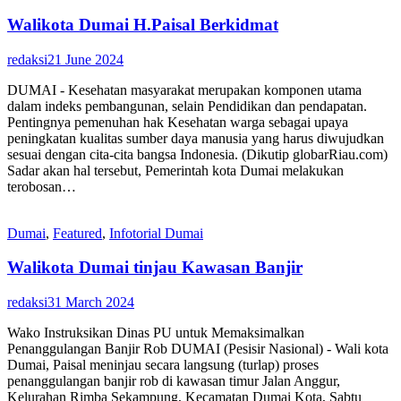
Walikota Dumai H.Paisal Berkidmat
redaksi
21 June 2024
DUMAI - Kesehatan masyarakat merupakan komponen utama
dalam indeks pembangunan, selain Pendidikan dan pendapatan.
Pentingnya pemenuhan hak Kesehatan warga sebagai upaya
peningkatan kualitas sumber daya manusia yang harus diwujudkan
sesuai dengan cita-cita bangsa Indonesia. (Dikutip globarRiau.com)
Sadar akan hal tersebut, Pemerintah kota Dumai melakukan
terobosan…
Dumai
,
Featured
,
Infotorial Dumai
Walikota Dumai tinjau Kawasan Banjir
redaksi
31 March 2024
Wako Instruksikan Dinas PU untuk Memaksimalkan
Penanggulangan Banjir Rob DUMAI (Pesisir Nasional) - Wali kota
Dumai, Paisal meninjau secara langsung (turlap) proses
penanggulangan banjir rob di kawasan timur Jalan Anggur,
Kelurahan Rimba Sekampung, Kecamatan Dumai Kota, Sabtu