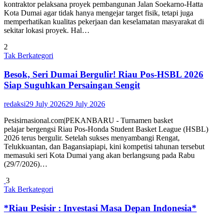
kontraktor pelaksana proyek pembangunan Jalan Soekarno-Hatta
Kota Dumai agar tidak hanya mengejar target fisik, tetapi juga
memperhatikan kualitas pekerjaan dan keselamatan masyarakat di
sekitar lokasi proyek. Hal…
2
Tak Berkategori
Besok, Seri Dumai Bergulir! Riau Pos-HSBL 2026
Siap Suguhkan Persaingan Sengit
redaksi
29 July 2026
29 July 2026
Pesisirnasional.com|PEKANBARU - Turnamen basket
pelajar bergengsi Riau Pos-Honda Student Basket League (HSBL)
2026 terus bergulir. Setelah sukses menyambangi Rengat,
Telukkuantan, dan Bagansiapiapi, kini kompetisi tahunan tersebut
memasuki seri Kota Dumai yang akan berlangsung pada Rabu
(29/7/2026)…
3
Tak Berkategori
*Riau Pesisir : Investasi Masa Depan Indonesia*