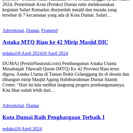
2024, Pemerintah Kota (Pemko) Dumai rutin melaksanakan
kegiatan Safari Ramadan disejumlah masjid dan musala yang
tersebar di 7 kecamatan yang ada di Kota Dumai. Safari…
Advertorial
,
Dumai
,
Featured
Astaka MTQ Riau ke 42 Mirip Masjid DIC
redaksi
18 April 2024
18 April 2024
DUMAI (PesisirNasional.com) Pembangunan Astaka Utama
Musabaqah Tilawatil Quran (MTQ) Ke 42 Provinsi Riau terus
digesa. Astaka Utama di Taman Bukit Gelanggang itu di desain dan
dibangun mirip Masjid Agung Habiburrahman Dumai Islamic
Center. “Hari ini kita melihat langsung progres pembangunannya.
Kita lihat sudah lebih dari…
Advertorial
,
Dumai
Kota Dumai Raih Penghargaan Terbaik I
redaksi
18 April 2024