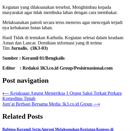
Kegiatan yang dilaksanakan tersebut, Menghimbau kepada
masyarakat agar tidak membuka lahan dengan cara membakar.
Melaksanakan patroli secara terus menerus agar mencegah terjadi
nya kebakaran hutan lahan.
Hasil Tidak di temukan Karhutla. Kegiatan selesai dalam keadaan
Aman dan Lancar. Demikian informasi yang di terima
Tim
Jurnalis. (3K3-03)
Sumber : Koramil 01/Bengkalis
Editor : Redaksi 3K3.co.id Group/Pesisirnasional.com
Post navigation
⟵
Kejaksaan Agung Memeriksa 1 Orang Saksi Terkait Perkara
Komoditas Timah
Jum’at Berbagi Bersama Media 3k3.co.id Group
⟶
Related Posts
Babinsa Koramil Sertu Amroni Melaksanakan Kegiatan Komsos di