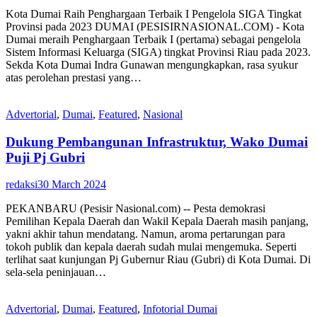
Kota Dumai Raih Penghargaan Terbaik I Pengelola SIGA Tingkat
Provinsi pada 2023 DUMAI (PESISIRNASIONAL.COM) - Kota
Dumai meraih Penghargaan Terbaik I (pertama) sebagai pengelola
Sistem Informasi Keluarga (SIGA) tingkat Provinsi Riau pada 2023.
Sekda Kota Dumai Indra Gunawan mengungkapkan, rasa syukur
atas perolehan prestasi yang…
Advertorial
,
Dumai
,
Featured
,
Nasional
Dukung Pembangunan Infrastruktur, Wako Dumai
Puji Pj Gubri
redaksi
30 March 2024
PEKANBARU (Pesisir Nasional.com) -- Pesta demokrasi
Pemilihan Kepala Daerah dan Wakil Kepala Daerah masih panjang,
yakni akhir tahun mendatang. Namun, aroma pertarungan para
tokoh publik dan kepala daerah sudah mulai mengemuka. Seperti
terlihat saat kunjungan Pj Gubernur Riau (Gubri) di Kota Dumai. Di
sela-sela peninjauan…
Advertorial
,
Dumai
,
Featured
,
Infotorial Dumai