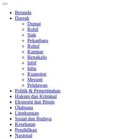
Beranda
Daerah
Dumai
Rohil
Siak
Pekanbaru
Rohul
Kampar
Bengkalis
Inhil
Inhu
Kuansing
Meranti
Pelalawan
Politik & Pemerintahan
Hukum dan Kriminal
Ekonomi dan Bisnis
Olahraga
Lingkungan
Sosial dan Budaya
Kesehatan
Pendidikan
Nasional