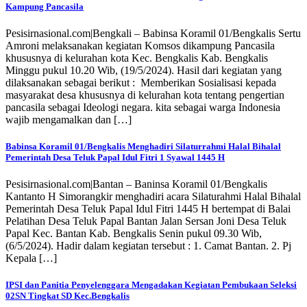
Kampung Pancasila
Pesisirnasional.com|Bengkali – Babinsa Koramil 01/Bengkalis Sertu
Amroni melaksanakan kegiatan Komsos dikampung Pancasila
khususnya di kelurahan kota Kec. Bengkalis Kab. Bengkalis
Minggu pukul 10.20 Wib, (19/5/2024). Hasil dari kegiatan yang
dilaksanakan sebagai berikut : Memberikan Sosialisasi kepada
masyarakat desa khususnya di kelurahan kota tentang pengertian
pancasila sebagai Ideologi negara. kita sebagai warga Indonesia
wajib mengamalkan dan […]
Babinsa Koramil 01/Bengkalis Menghadiri Silaturrahmi Halal Bihalal
Pemerintah Desa Teluk Papal Idul Fitri 1 Syawal 1445 H
Pesisirnasional.com|Bantan – Baninsa Koramil 01/Bengkalis
Kantanto H Simorangkir menghadiri acara Silaturahmi Halal Bihalal
Pemerintah Desa Teluk Papal Idul Fitri 1445 H bertempat di Balai
Pelatihan Desa Teluk Papal Bantan Jalan Sersan Joni Desa Teluk
Papal Kec. Bantan Kab. Bengkalis Senin pukul 09.30 Wib,
(6/5/2024). Hadir dalam kegiatan tersebut : 1. Camat Bantan. 2. Pj
Kepala […]
IPSI dan Panitia Penyelenggara Mengadakan Kegiatan Pembukaan Seleksi
02SN Tingkat SD Kec.Bengkalis