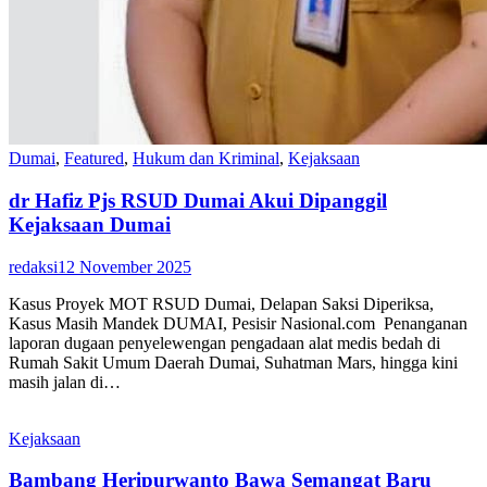
Dumai
,
Featured
,
Hukum dan Kriminal
,
Kejaksaan
dr Hafiz Pjs RSUD Dumai Akui Dipanggil
Kejaksaan Dumai
redaksi
12 November 2025
Kasus Proyek MOT RSUD Dumai, Delapan Saksi Diperiksa,
Kasus Masih Mandek DUMAI, Pesisir Nasional.com Penanganan
laporan dugaan penyelewengan pengadaan alat medis bedah di
Rumah Sakit Umum Daerah Dumai, Suhatman Mars, hingga kini
masih jalan di…
Kejaksaan
Bambang Heripurwanto Bawa Semangat Baru