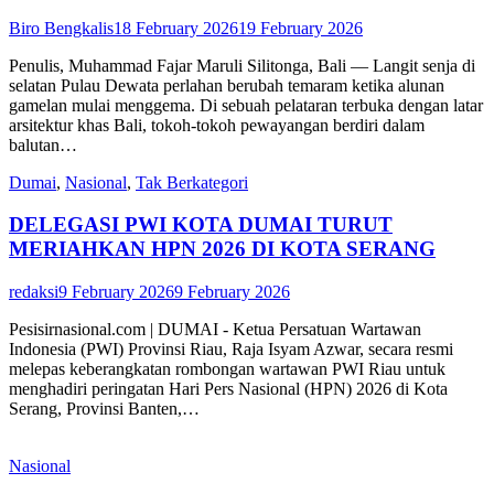
Biro Bengkalis
18 February 2026
19 February 2026
Penulis, Muhammad Fajar Maruli Silitonga, Bali — Langit senja di
selatan Pulau Dewata perlahan berubah temaram ketika alunan
gamelan mulai menggema. Di sebuah pelataran terbuka dengan latar
arsitektur khas Bali, tokoh-tokoh pewayangan berdiri dalam
balutan…
Dumai
,
Nasional
,
Tak Berkategori
DELEGASI PWI KOTA DUMAI TURUT
MERIAHKAN HPN 2026 DI KOTA SERANG
redaksi
9 February 2026
9 February 2026
Pesisirnasional.com | DUMAI - Ketua Persatuan Wartawan
Indonesia (PWI) Provinsi Riau, Raja Isyam Azwar, secara resmi
melepas keberangkatan rombongan wartawan PWI Riau untuk
menghadiri peringatan Hari Pers Nasional (HPN) 2026 di Kota
Serang, Provinsi Banten,…
Nasional