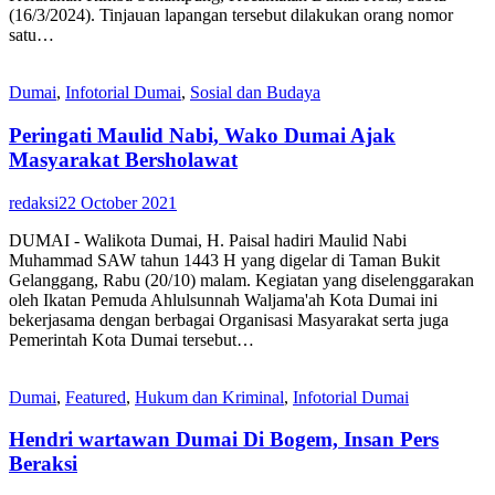
(16/3/2024). Tinjauan lapangan tersebut dilakukan orang nomor
satu…
Dumai
,
Infotorial Dumai
,
Sosial dan Budaya
Peringati Maulid Nabi, Wako Dumai Ajak
Masyarakat Bersholawat
redaksi
22 October 2021
DUMAI - Walikota Dumai, H. Paisal hadiri Maulid Nabi
Muhammad SAW tahun 1443 H yang digelar di Taman Bukit
Gelanggang, Rabu (20/10) malam. Kegiatan yang diselenggarakan
oleh Ikatan Pemuda Ahlulsunnah Waljama'ah Kota Dumai ini
bekerjasama dengan berbagai Organisasi Masyarakat serta juga
Pemerintah Kota Dumai tersebut…
Dumai
,
Featured
,
Hukum dan Kriminal
,
Infotorial Dumai
Hendri wartawan Dumai Di Bogem, Insan Pers
Beraksi