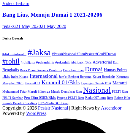
Video Terbaru
Bang Lius, Menuju Dumai 1 2021-20206
redaksi
21 May 2020
21 May 2020
Berita Daerah
#Jaksa
#PesisirNasional #RiauPesisir #GenPIDumai
#diskominforohil
#rohil
Advertorial
#rokanhilir
#rokanhilirlebihbaik
#rohiljaya
/Bkls
Bali
Dumai
Humas Polres
Bengkalis
Buka Puasa Bersama Pengurus
Demokrat Riau
Internasional
Bkls
Indra Kitang
Jum'at Berbagi Bersama
Kajari Bengkalis
Kejurnas
Koramil 01/Bkls
Meranti
Muaythai 2026
Koramil 01
Lapangan Tennis BTA
Nasional
Muhammad Fajar Maruli Silitonga
Musda Demokrat Riau
PELTI Riau
Pen-Dim 0303/Bkls
Radar007.com
PELTI Sumbar
Pengda PELTI Riau
Riau
Rokan Hilir
Rumah Beladiri Siwalima
UPZ-Media 3k3 Group
Copyright © 2026
Pesisir Nasional
| Right News by
Ascendoor
|
Powered by
WordPress
.