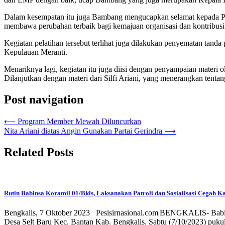
Dalam kesempatan itu juga Bambang mengucapkan selamat kepada PW
membawa perubahan terbaik bagi kemajuan organisasi dan kontribusi
Kegiatan pelatihan tersebut terlihat juga dilakukan penyematan tand
Kepulauan Meranti.
Menariknya lagi, kegiatan itu juga diisi dengan penyampaian materi 
Dilanjutkan dengan materi dari Silfi Ariani, yang menerangkan ten
Post navigation
⟵
Program Member Mewah Diluncurkan
Nita Ariani diatas Angin Gunakan Partai Gerindra
⟶
Related Posts
Rutin Babinsa Koramil 01/Bkls, Laksanakan Patroli dan Sosialisasi Cegah K
Bengkalis, 7 Oktober 2023 Pesisirnasional.com|BENGKALIS- Babinsa
Desa Selt Baru Kec. Bantan Kab. Bengkalis. Sabtu (7/10/2023) puk