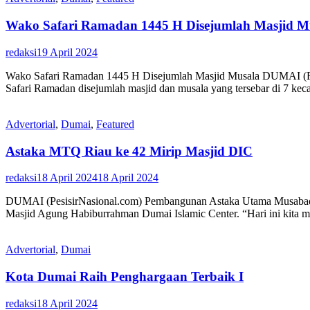
Wako Safari Ramadan 1445 H Disejumlah Masjid M
redaksi
19 April 2024
Wako Safari Ramadan 1445 H Disejumlah Masjid Musala DUMAI (RIP
Safari Ramadan disejumlah masjid dan musala yang tersebar di 7 ke
Advertorial
,
Dumai
,
Featured
Astaka MTQ Riau ke 42 Mirip Masjid DIC
redaksi
18 April 2024
18 April 2024
DUMAI (PesisirNasional.com) Pembangunan Astaka Utama Musabaqah 
Masjid Agung Habiburrahman Dumai Islamic Center. “Hari ini kita m
Advertorial
,
Dumai
Kota Dumai Raih Penghargaan Terbaik I
redaksi
18 April 2024