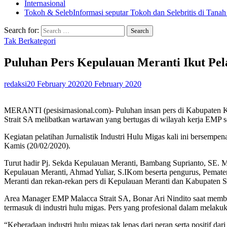
Internasional
Tokoh & Seleb
Informasi seputar Tokoh dan Selebritis di Tanah
Search for:
Tak Berkategori
Puluhan Pers Kepulauan Meranti Ikut Pela
redaksi
20 February 2020
20 February 2020
MERANTI (pesisirnasional.com)- Puluhan insan pers di Kabupaten Ke
Strait SA melibatkan wartawan yang bertugas di wilayah kerja EMP 
Kegiatan pelatihan Jurnalistik Industri Hulu Migas kali ini bersem
Kamis (20/02/2020).
Turut hadir Pj. Sekda Kepulauan Meranti, Bambang Suprianto, SE.
Kepulauan Meranti, Ahmad Yuliar, S.IKom beserta pengurus, Pemater
Meranti dan rekan-rekan pers di Kepulauan Meranti dan Kabupaten S
Area Manager EMP Malacca Strait SA, Bonar Ari Nindito saat member
termasuk di industri hulu migas. Pers yang profesional dalam melak
“Keberadaan industri hulu migas tak lepas dari peran serta positif d