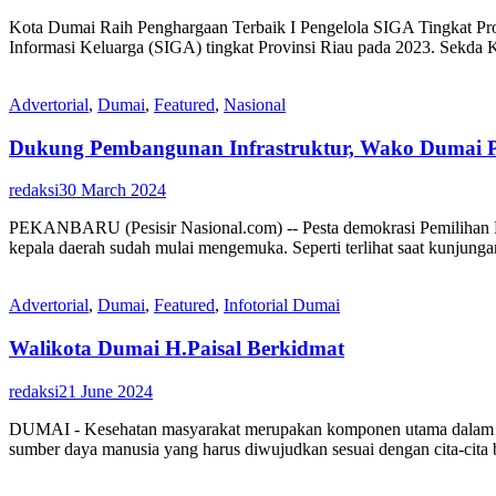
Kota Dumai Raih Penghargaan Terbaik I Pengelola SIGA Tingkat 
Informasi Keluarga (SIGA) tingkat Provinsi Riau pada 2023. Sekda
Advertorial
,
Dumai
,
Featured
,
Nasional
Dukung Pembangunan Infrastruktur, Wako Dumai P
redaksi
30 March 2024
PEKANBARU (Pesisir Nasional.com) -- Pesta demokrasi Pemilihan K
kepala daerah sudah mulai mengemuka. Seperti terlihat saat kunjung
Advertorial
,
Dumai
,
Featured
,
Infotorial Dumai
Walikota Dumai H.Paisal Berkidmat
redaksi
21 June 2024
DUMAI - Kesehatan masyarakat merupakan komponen utama dalam ind
sumber daya manusia yang harus diwujudkan sesuai dengan cita-cita