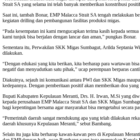
Strait SA yang selama ini telah banyak memberikan konstribusi positi
Saat ini, tambah Bonar, EMP Malacca Strait SA tengah melakukan berb
kegiatan drilling dan pembangunan fasilitas produksi migas.
“Pada kesempatan ini kami mengucapkan terima kasih kepada semua 
kami tunjuk bisa berjalan dengan lancar dan aman,” pungkas Bonar.
Sementara itu, Perwakilan SKK Migas Sumbagut, Arilda Septania 
dilakukan.
“Dengan edukasi yang kita berikan, kita berharap para wartawan bis
negatif dan menyudutkan satu pihak,” ucap perempuan berparas cantik
Diakuinya, sejauh ini komunikasi antara PWI dan SKK Migas maupun
kedepannya. Dengan pemberitaan positif akan memberikan doa yang
Bupati Kabupaten Kepulauan Meranti, Drs. H. Irwan, M.Si yang di
kepada perusahaan EMP Malacca Strait SA dan SKK Migas Sumbagut ya
bagi kepentingan bersama agar masyarakat bisa mengetahui secara pa
“Pemerintah daerah sangat mendukung apa yang telah dilakukan rek
daerah khusunya Kepulauan Meranti,” sebut Bambang.
Selain itu juga kita berharap kawan-kawan pers di Kepulauan Meran
dan EMP dengan baik, ucap Bambang yang juga merupakan Kepala 