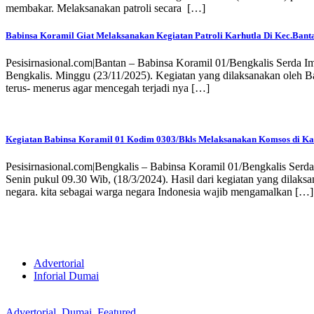
membakar. Melaksanakan patroli secara […]
Babinsa Koramil Giat Melaksanakan Kegiatan Patroli Karhutla Di Kec.Bant
Pesisirnasional.com|Bantan – Babinsa Koramil 01/Bengkalis Serda 
Bengkalis. Minggu (23/11/2025). Kegiatan yang dilaksanakan oleh 
terus- menerus agar mencegah terjadi nya […]
Kegiatan Babinsa Koramil 01 Kodim 0303/Bkls Melaksanakan Komsos di K
Pesisirnasional.com|Bengkalis – Babinsa Koramil 01/Bengkalis Se
Senin pukul 09.30 Wib, (18/3/2024). Hasil dari kegiatan yang dilaks
negara. kita sebagai warga negara Indonesia wajib mengamalkan […]
Advertorial
Inforial Dumai
Advertorial
,
Dumai
,
Featured