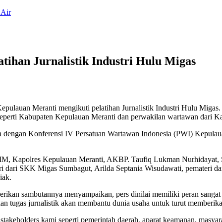
 Air
tihan Jurnalistik Industri Hulu Migas
pulauan Meranti mengikuti pelatihan Jurnalistik Industri Hulu Migas
seperti Kabupaten Kepulauan Meranti dan perwakilan wartawan dari K
pena dengan Konferensi IV Persatuan Wartawan Indonesia (PWI) Kepula
 MM, Kapolres Kepulauan Meranti, AKBP. Taufiq Lukman Nurhidayat, 
i dari SKK Migas Sumbagut, Arilda Septania Wisudawati, pemateri dar
iak.
ikan sambutannya menyampaikan, pers dinilai memiliki peran sangat 
ukan tugas jurnalistik akan membantu dunia usaha untuk turut memberi
ari stakeholders kami seperti pemerintah daerah, aparat keamanan, masy