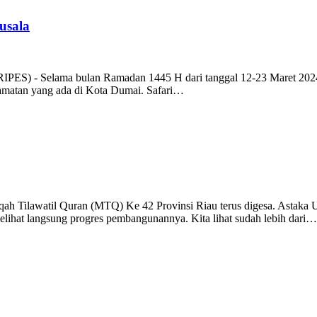
usala
ES) - Selama bulan Ramadan 1445 H dari tanggal 12-23 Maret 2024,
camatan yang ada di Kota Dumai. Safari…
Tilawatil Quran (MTQ) Ke 42 Provinsi Riau terus digesa. Astaka Ut
elihat langsung progres pembangunannya. Kita lihat sudah lebih dari…