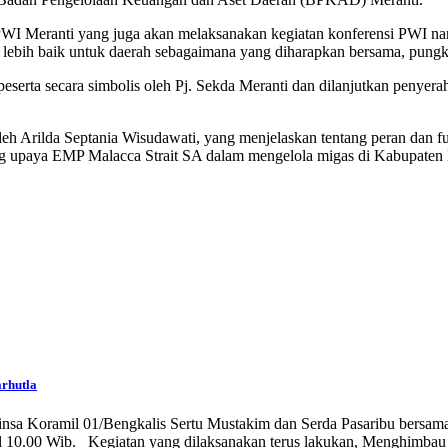
I Meranti yang juga akan melaksanakan kegiatan konferensi PWI na
 lebih baik untuk daerah sebagaimana yang diharapkan bersama, pung
a peserta secara simbolis oleh Pj. Sekda Meranti dan dilanjutkan pen
oleh Arilda Septania Wisudawati, yang menjelaskan tentang peran dan f
tang upaya EMP Malacca Strait SA dalam mengelola migas di Kabupaten
arhutla
 Koramil 01/Bengkalis Sertu Mustakim dan Serda Pasaribu bersama 1
ul 10.00 Wib. Kegiatan yang dilaksanakan terus lakukan, Menghimbau