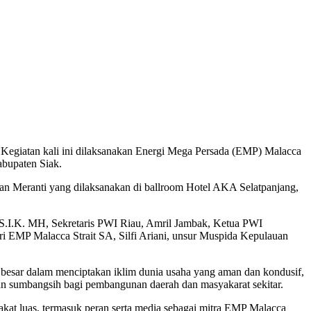
. Kegiatan kali ini dilaksanakan Energi Mega Persada (EMP) Malacca
abupaten Siak.
uan Meranti yang dilaksanakan di ballroom Hotel AKA Selatpanjang,
S.I.K. MH, Sekretaris PWI Riau, Amril Jambak, Ketua PWI
i EMP Malacca Strait SA, Silfi Ariani, unsur Muspida Kepulauan
besar dalam menciptakan iklim dunia usaha yang aman dan kondusif,
kan sumbangsih bagi pembangunan daerah dan masyakarat sekitar.
arakat luas, termasuk peran serta media sebagai mitra EMP Malacca