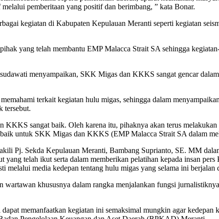
f melalui pemberitaan yang positif dan berimbang, ” kata Bonar.
agai kegiatan di Kabupaten Kepulauan Meranti seperti kegiatan seismi
pihak yang telah membantu EMP Malacca Strait SA sehingga kegiatan-
Wisudawati menyampaikan, SKK Migas dan KKKS sangat gencar dalam m
a memahami terkait kegiatan hulu migas, sehingga dalam menyampaikan
 tersebut.
 KKKS sangat baik. Oleh karena itu, pihaknya akan terus melakukan k
 baik untuk SKK Migas dan KKKS (EMP Malacca Strait SA dalam melak
wakili Pj. Sekda Kepulauan Meranti, Bambang Suprianto, SE. MM dal
ng telah ikut serta dalam memberikan pelatihan kepada insan pers K
sti melalui media kedepan tentang hulu migas yang selama ini berjala
an wartawan khususnya dalam rangka menjalankan fungsi jurnalistikn
ti dapat memanfaatkan kegiatan ini semaksimal mungkin agar kedepan 
Badan Pengelolaan Keuangan dan Aset Daerah (BPKAD) Meranti.