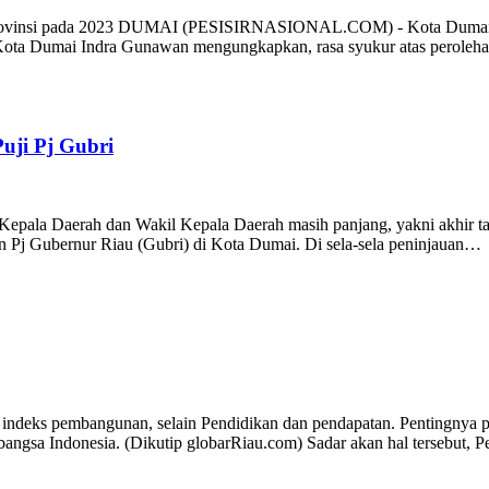
Provinsi pada 2023 DUMAI (PESISIRNASIONAL.COM) - Kota Dumai mer
 Kota Dumai Indra Gunawan mengungkapkan, rasa syukur atas peroleh
uji Pj Gubri
epala Daerah dan Wakil Kepala Daerah masih panjang, yakni akhir t
an Pj Gubernur Riau (Gubri) di Kota Dumai. Di sela-sela peninjauan…
eks pembangunan, selain Pendidikan dan pendapatan. Pentingnya pe
 bangsa Indonesia. (Dikutip globarRiau.com) Sadar akan hal tersebut