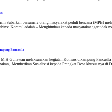
an
Imam Subarkah bersama 2 orang masyarakat peduli bencana (MPB) mela
Babinsa Koramil adalah – Menghimbau kepada masyarakat agar tidak m
ampung Pancasila
rda M.H.Gunawan melaksanakan kegiatan Komsos dikampung Pancasila 
anakan, Memberikan Sosialisasi kepada Prangkat Desa khusus nya di De