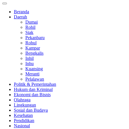
Beranda
Daerah
Dumai
Rohil
Siak
Pekanbaru
Rohul
Kampar
Bengkalis
Inhil
Inhu
Kuansing
Meranti
Pelalawan
Politik & Pemerintahan
Hukum dan Kriminal
Ekonomi dan Bisnis
Olahraga
Lingkungan
Sosial dan Budaya
Kesehatan
Pendidikan
Nasional