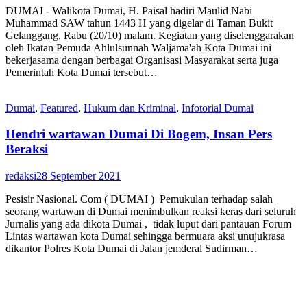
DUMAI - Walikota Dumai, H. Paisal hadiri Maulid Nabi
Muhammad SAW tahun 1443 H yang digelar di Taman Bukit
Gelanggang, Rabu (20/10) malam. Kegiatan yang diselenggarakan
oleh Ikatan Pemuda Ahlulsunnah Waljama'ah Kota Dumai ini
bekerjasama dengan berbagai Organisasi Masyarakat serta juga
Pemerintah Kota Dumai tersebut…
Dumai
,
Featured
,
Hukum dan Kriminal
,
Infotorial Dumai
Hendri wartawan Dumai Di Bogem, Insan Pers
Beraksi
redaksi
28 September 2021
Pesisir Nasional. Com ( DUMAI ) Pemukulan terhadap salah
seorang wartawan di Dumai menimbulkan reaksi keras dari seluruh
Jurnalis yang ada dikota Dumai , tidak luput dari pantauan Forum
Lintas wartawan kota Dumai sehingga bermuara aksi unujukrasa
dikantor Polres Kota Dumai di Jalan jemderal Sudirman…