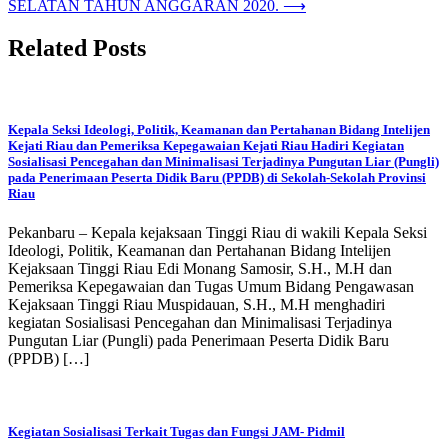
SELATAN TAHUN ANGGARAN 2020.
⟶
Related Posts
Kepala Seksi Ideologi, Politik, Keamanan dan Pertahanan Bidang Intelijen
Kejati Riau dan Pemeriksa Kepegawaian Kejati Riau Hadiri Kegiatan
Sosialisasi Pencegahan dan Minimalisasi Terjadinya Pungutan Liar (Pungli)
pada Penerimaan Peserta Didik Baru (PPDB) di Sekolah-Sekolah Provinsi
Riau
Pekanbaru – Kepala kejaksaan Tinggi Riau di wakili Kepala Seksi
Ideologi, Politik, Keamanan dan Pertahanan Bidang Intelijen
Kejaksaan Tinggi Riau Edi Monang Samosir, S.H., M.H dan
Pemeriksa Kepegawaian dan Tugas Umum Bidang Pengawasan
Kejaksaan Tinggi Riau Muspidauan, S.H., M.H menghadiri
kegiatan Sosialisasi Pencegahan dan Minimalisasi Terjadinya
Pungutan Liar (Pungli) pada Penerimaan Peserta Didik Baru
(PPDB) […]
Kegiatan Sosialisasi Terkait Tugas dan Fungsi JAM- Pidmil