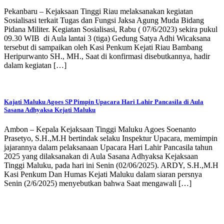
Pekanbaru – Kejaksaan Tinggi Riau melaksanakan kegiatan
Sosialisasi terkait Tugas dan Fungsi Jaksa Agung Muda Bidang
Pidana Militer. Kegiatan Sosialisasi, Rabu ( 07/6/2023) sekira pukul
09.30 WIB di Aula lantai 3 (tiga) Gedung Satya Adhi Wicaksana
tersebut di sampaikan oleh Kasi Penkum Kejati Riau Bambang
Heripurwanto SH., MH., Saat di konfirmasi disebutkannya, hadir
dalam kegiatan […]
Kajati Maluku Agoes SP Pimpin Upacara Hari Lahir Pancasila di Aula
Sasana Adhyaksa Kejati Maluku
Ambon – Kepala Kejaksaan Tinggi Maluku Agoes Soenanto
Prasetyo, S.H.,M.H bertindak selaku Inspektur Upacara, memimpin
jajarannya dalam pelaksanaan Upacara Hari Lahir Pancasila tahun
2025 yang dilaksanakan di Aula Sasana Adhyaksa Kejaksaan
Tinggi Maluku, pada hari ini Senin (02/06/2025). ARDY, S.H.,M.H
Kasi Penkum Dan Humas Kejati Maluku dalam siaran persnya
Senin (2/6/2025) menyebutkan bahwa Saat mengawali […]