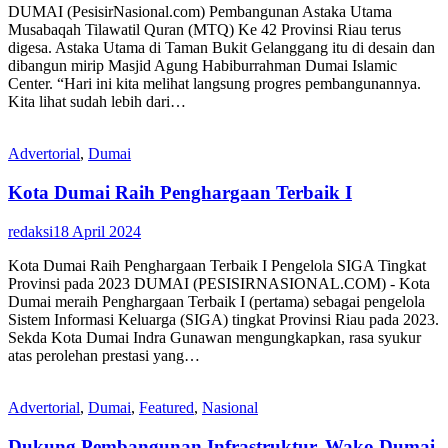
DUMAI (PesisirNasional.com) Pembangunan Astaka Utama
Musabaqah Tilawatil Quran (MTQ) Ke 42 Provinsi Riau terus
digesa. Astaka Utama di Taman Bukit Gelanggang itu di desain dan
dibangun mirip Masjid Agung Habiburrahman Dumai Islamic
Center. “Hari ini kita melihat langsung progres pembangunannya.
Kita lihat sudah lebih dari…
Advertorial
,
Dumai
Kota Dumai Raih Penghargaan Terbaik I
redaksi
18 April 2024
Kota Dumai Raih Penghargaan Terbaik I Pengelola SIGA Tingkat
Provinsi pada 2023 DUMAI (PESISIRNASIONAL.COM) - Kota
Dumai meraih Penghargaan Terbaik I (pertama) sebagai pengelola
Sistem Informasi Keluarga (SIGA) tingkat Provinsi Riau pada 2023.
Sekda Kota Dumai Indra Gunawan mengungkapkan, rasa syukur
atas perolehan prestasi yang…
Advertorial
,
Dumai
,
Featured
,
Nasional
Dukung Pembangunan Infrastruktur, Wako Dumai