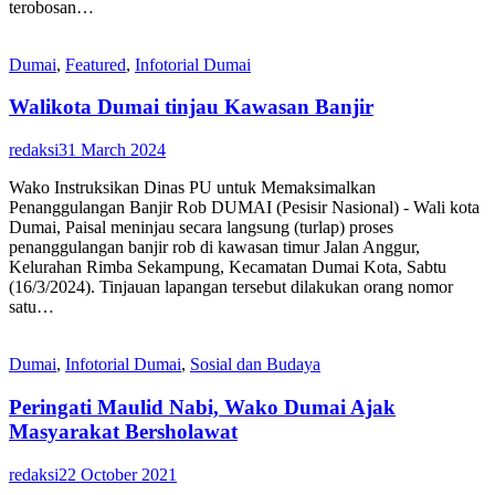
terobosan…
Dumai
,
Featured
,
Infotorial Dumai
Walikota Dumai tinjau Kawasan Banjir
redaksi
31 March 2024
Wako Instruksikan Dinas PU untuk Memaksimalkan
Penanggulangan Banjir Rob DUMAI (Pesisir Nasional) - Wali kota
Dumai, Paisal meninjau secara langsung (turlap) proses
penanggulangan banjir rob di kawasan timur Jalan Anggur,
Kelurahan Rimba Sekampung, Kecamatan Dumai Kota, Sabtu
(16/3/2024). Tinjauan lapangan tersebut dilakukan orang nomor
satu…
Dumai
,
Infotorial Dumai
,
Sosial dan Budaya
Peringati Maulid Nabi, Wako Dumai Ajak
Masyarakat Bersholawat
redaksi
22 October 2021