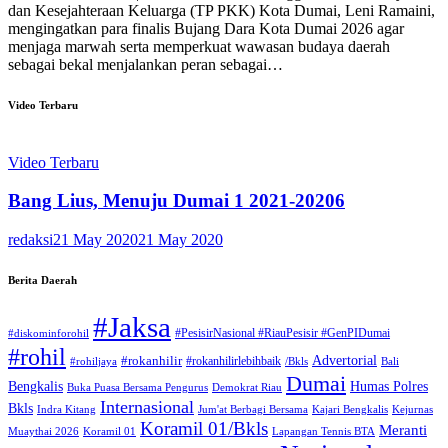
dan Kesejahteraan Keluarga (TP PKK) Kota Dumai, Leni Ramaini,
mengingatkan para finalis Bujang Dara Kota Dumai 2026 agar
menjaga marwah serta memperkuat wawasan budaya daerah
sebagai bekal menjalankan peran sebagai…
Video Terbaru
Video Terbaru
Bang Lius, Menuju Dumai 1 2021-20206
redaksi
21 May 2020
21 May 2020
Berita Daerah
#Jaksa
#PesisirNasional #RiauPesisir #GenPIDumai
#diskominforohil
#rohil
Advertorial
#rokanhilir
#rokanhilirlebihbaik
#rohiljaya
/Bkls
Bali
Dumai
Humas Polres
Bengkalis
Buka Puasa Bersama Pengurus
Demokrat Riau
Internasional
Bkls
Indra Kitang
Jum'at Berbagi Bersama
Kajari Bengkalis
Kejurnas
Koramil 01/Bkls
Meranti
Muaythai 2026
Koramil 01
Lapangan Tennis BTA