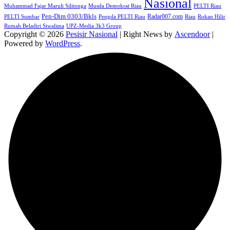
Nasional
Muhammad Fajar Maruli Silitonga
Musda Demokrat Riau
PELTI Riau
Pen-Dim 0303/Bkls
Radar007.com
PELTI Sumbar
Pengda PELTI Riau
Riau
Rokan Hilir
Rumah Beladiri Siwalima
UPZ-Media 3k3 Group
Copyright © 2026
Pesisir Nasional
| Right News by
Ascendoor
|
Powered by
WordPress
.