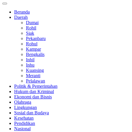
Beranda
Daerah
Dumai
Rohil
Siak
Pekanbaru
Rohul
Kampar
Bengkalis
Inhil
Inhu
Kuansing
Meranti
Pelalawan
Politik & Pemerintahan
Hukum dan Kriminal
Ekonomi dan Bisnis
Olahraga
Lingkungan
Sosial dan Budaya
Kesehatan
Pendidikan
Nasional