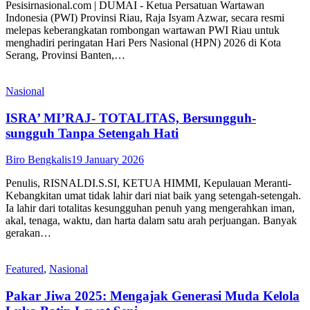
Pesisirnasional.com | DUMAI - Ketua Persatuan Wartawan
Indonesia (PWI) Provinsi Riau, Raja Isyam Azwar, secara resmi
melepas keberangkatan rombongan wartawan PWI Riau untuk
menghadiri peringatan Hari Pers Nasional (HPN) 2026 di Kota
Serang, Provinsi Banten,…
Nasional
ISRA’ MI’RAJ- TOTALITAS, Bersungguh-
sungguh Tanpa Setengah Hati
Biro Bengkalis
19 January 2026
Penulis, RISNALDI.S.SI, KETUA HIMMI, Kepulauan Meranti-
Kebangkitan umat tidak lahir dari niat baik yang setengah-setengah.
Ia lahir dari totalitas kesungguhan penuh yang mengerahkan iman,
akal, tenaga, waktu, dan harta dalam satu arah perjuangan. Banyak
gerakan…
Featured
,
Nasional
Pakar Jiwa 2025: Mengajak Generasi Muda Kelola