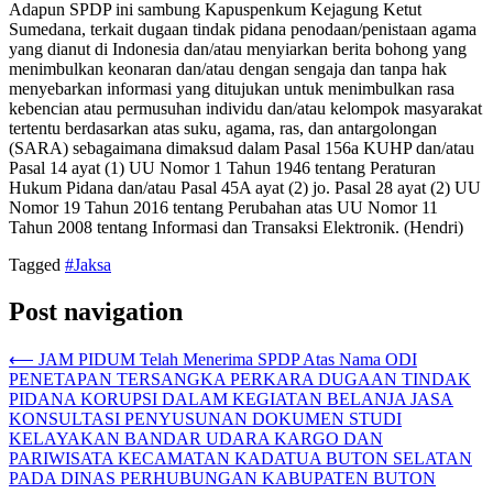
Adapun SPDP ini sambung Kapuspenkum Kejagung Ketut
Sumedana, terkait dugaan tindak pidana penodaan/penistaan agama
yang dianut di Indonesia dan/atau menyiarkan berita bohong yang
menimbulkan keonaran dan/atau dengan sengaja dan tanpa hak
menyebarkan informasi yang ditujukan untuk menimbulkan rasa
kebencian atau permusuhan individu dan/atau kelompok masyarakat
tertentu berdasarkan atas suku, agama, ras, dan antargolongan
(SARA) sebagaimana dimaksud dalam Pasal 156a KUHP dan/atau
Pasal 14 ayat (1) UU Nomor 1 Tahun 1946 tentang Peraturan
Hukum Pidana dan/atau Pasal 45A ayat (2) jo. Pasal 28 ayat (2) UU
Nomor 19 Tahun 2016 tentang Perubahan atas UU Nomor 11
Tahun 2008 tentang Informasi dan Transaksi Elektronik. (Hendri)
Tagged
#Jaksa
Post navigation
⟵
JAM PIDUM Telah Menerima SPDP Atas Nama ODI
PENETAPAN TERSANGKA PERKARA DUGAAN TINDAK
PIDANA KORUPSI DALAM KEGIATAN BELANJA JASA
KONSULTASI PENYUSUNAN DOKUMEN STUDI
KELAYAKAN BANDAR UDARA KARGO DAN
PARIWISATA KECAMATAN KADATUA BUTON SELATAN
PADA DINAS PERHUBUNGAN KABUPATEN BUTON