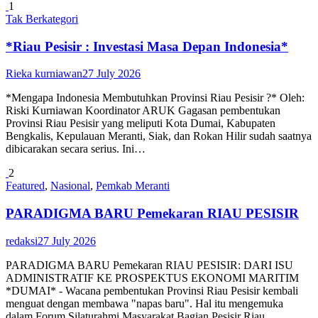
1
Tak Berkategori
*Riau Pesisir : Investasi Masa Depan Indonesia*
Rieka kurniawan
27 July 2026
*Mengapa Indonesia Membutuhkan Provinsi Riau Pesisir ?* Oleh:
Riski Kurniawan Koordinator ARUK Gagasan pembentukan
Provinsi Riau Pesisir yang meliputi Kota Dumai, Kabupaten
Bengkalis, Kepulauan Meranti, Siak, dan Rokan Hilir sudah saatnya
dibicarakan secara serius. Ini…
2
Featured
,
Nasional
,
Pemkab Meranti
PARADIGMA BARU Pemekaran RIAU PESISIR
redaksi
27 July 2026
PARADIGMA BARU Pemekaran RIAU PESISIR: DARI ISU
ADMINISTRATIF KE PROSPEKTUS EKONOMI MARITIM
*DUMAI* - Wacana pembentukan Provinsi Riau Pesisir kembali
menguat dengan membawa "napas baru". Hal itu mengemuka
dalam Forum Silaturahmi Masyarakat Bagian Pesisir Riau…