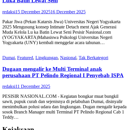
Luka Batin Lewat Seni
redaksi
15 December 2025
16 December 2025
Pakar Jiwa (Pekan Katarsis Jiwa) Universitas Negeri Yogyakarta
2025 Mengusung konsep Intimate Detach ment Ajak Generasi
Muda Kelola Lu ka Batin Lewat Seni Pesisir Nasional.com
(YOGYAKARTA)Mahasiswa Psikologi Universitas Negeri
Yogyakarta (UNY) kembali menggelar acara tahunan…
Dumai
,
Featured
,
Lingkungan
,
Nasional
,
Tak Berkategori
Dugaan mengalir ke Multi Terminal anak
perusahaan PT Pelindo Regional I Penyebab ISPA
redaksi
11 December 2025
PESISIR NASIONAL.COM - Kegiatan bongkar muat bungkil
sawit, pupuk curah dan sejenisnya di pelabuhan Dumai, disinyalir
menimbulkan polusi udara dan lingkungan. Dugan mengalir kepada
sosok Branch Manager multi Terminal PT Pelindo Regional Cab 1
Teddy…
Kejaksaan