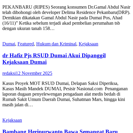
PEKANBARU (RIPES) Seorang konsumen Dr.Gamal Abdul Nasir
telah dibohongi oleh developer Delima Residence Pekanbaru(DRP).
Demikian dikatakan Gamal Abdul Nasir pada Dumai Pos, Ahad
(16/11)” Ketika sebelum terjadi akad pembelian perumahan tsb
dengan ukuran tanah 158…
Dumai
,
Featured
,
Hukum dan Kriminal
,
Kejaksaan
dr Hafiz Pjs RSUD Dumai Akui Dipanggil
Kejaksaan Dumai
redaksi
12 November 2025
Kasus Proyek MOT RSUD Dumai, Delapan Saksi Diperiksa,
Kasus Masih Mandek DUMAI, Pesisir Nasional.com Penanganan
laporan dugaan penyelewengan pengadaan alat medis bedah di
Rumah Sakit Umum Daerah Dumai, Suhatman Mars, hingga kini
masih jalan di…
Kejaksaan
Bambang Heripurwanto Bawa Semangat Baru