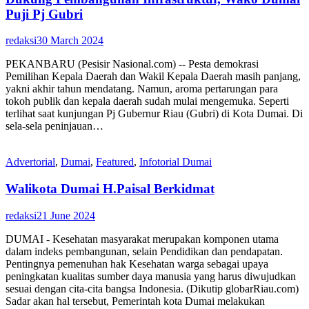
Puji Pj Gubri
redaksi
30 March 2024
PEKANBARU (Pesisir Nasional.com) -- Pesta demokrasi
Pemilihan Kepala Daerah dan Wakil Kepala Daerah masih panjang,
yakni akhir tahun mendatang. Namun, aroma pertarungan para
tokoh publik dan kepala daerah sudah mulai mengemuka. Seperti
terlihat saat kunjungan Pj Gubernur Riau (Gubri) di Kota Dumai. Di
sela-sela peninjauan…
Advertorial
,
Dumai
,
Featured
,
Infotorial Dumai
Walikota Dumai H.Paisal Berkidmat
redaksi
21 June 2024
DUMAI - Kesehatan masyarakat merupakan komponen utama
dalam indeks pembangunan, selain Pendidikan dan pendapatan.
Pentingnya pemenuhan hak Kesehatan warga sebagai upaya
peningkatan kualitas sumber daya manusia yang harus diwujudkan
sesuai dengan cita-cita bangsa Indonesia. (Dikutip globarRiau.com)
Sadar akan hal tersebut, Pemerintah kota Dumai melakukan