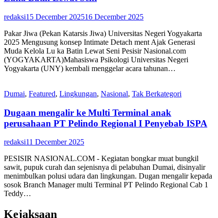
redaksi
15 December 2025
16 December 2025
Pakar Jiwa (Pekan Katarsis Jiwa) Universitas Negeri Yogyakarta
2025 Mengusung konsep Intimate Detach ment Ajak Generasi
Muda Kelola Lu ka Batin Lewat Seni Pesisir Nasional.com
(YOGYAKARTA)Mahasiswa Psikologi Universitas Negeri
Yogyakarta (UNY) kembali menggelar acara tahunan…
Dumai
,
Featured
,
Lingkungan
,
Nasional
,
Tak Berkategori
Dugaan mengalir ke Multi Terminal anak
perusahaan PT Pelindo Regional I Penyebab ISPA
redaksi
11 December 2025
PESISIR NASIONAL.COM - Kegiatan bongkar muat bungkil
sawit, pupuk curah dan sejenisnya di pelabuhan Dumai, disinyalir
menimbulkan polusi udara dan lingkungan. Dugan mengalir kepada
sosok Branch Manager multi Terminal PT Pelindo Regional Cab 1
Teddy…
Kejaksaan