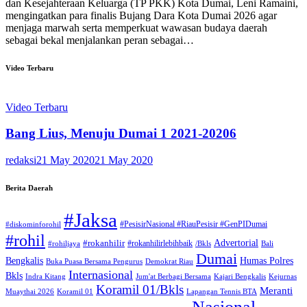
dan Kesejahteraan Keluarga (TP PKK) Kota Dumai, Leni Ramaini,
mengingatkan para finalis Bujang Dara Kota Dumai 2026 agar
menjaga marwah serta memperkuat wawasan budaya daerah
sebagai bekal menjalankan peran sebagai…
Video Terbaru
Video Terbaru
Bang Lius, Menuju Dumai 1 2021-20206
redaksi
21 May 2020
21 May 2020
Berita Daerah
#Jaksa
#PesisirNasional #RiauPesisir #GenPIDumai
#diskominforohil
#rohil
Advertorial
#rokanhilir
#rokanhilirlebihbaik
#rohiljaya
/Bkls
Bali
Dumai
Humas Polres
Bengkalis
Buka Puasa Bersama Pengurus
Demokrat Riau
Internasional
Bkls
Indra Kitang
Jum'at Berbagi Bersama
Kajari Bengkalis
Kejurnas
Koramil 01/Bkls
Meranti
Muaythai 2026
Koramil 01
Lapangan Tennis BTA