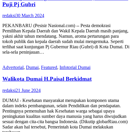
Puji Pj Gubri
redaksi
30 March 2024
PEKANBARU (Pesisir Nasional.com) -- Pesta demokrasi
Pemilihan Kepala Daerah dan Wakil Kepala Daerah masih panjang,
yakni akhir tahun mendatang. Namun, aroma pertarungan para
tokoh publik dan kepala daerah sudah mulai mengemuka. Seperti
terlihat saat kunjungan Pj Gubernur Riau (Gubri) di Kota Dumai. Di
sela-sela peninjauan…
Advertorial
,
Dumai
,
Featured
,
Infotorial Dumai
Walikota Dumai H.Paisal Berkidmat
redaksi
21 June 2024
DUMAI - Kesehatan masyarakat merupakan komponen utama
dalam indeks pembangunan, selain Pendidikan dan pendapatan.
Pentingnya pemenuhan hak Kesehatan warga sebagai upaya
peningkatan kualitas sumber daya manusia yang harus diwujudkan
sesuai dengan cita-cita bangsa Indonesia. (Dikutip globarRiau.com)
Sadar akan hal tersebut, Pemerintah kota Dumai melakukan