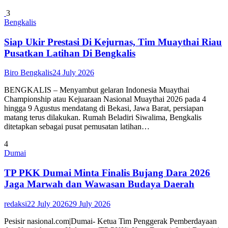
3
Bengkalis
Siap Ukir Prestasi Di Kejurnas, Tim Muaythai Riau
Pusatkan Latihan Di Bengkalis
Biro Bengkalis
24 July 2026
BENGKALIS – Menyambut gelaran Indonesia Muaythai
Championship atau Kejuaraan Nasional Muaythai 2026 pada 4
hingga 9 Agustus mendatang di Bekasi, Jawa Barat, persiapan
matang terus dilakukan. Rumah Beladiri Siwalima, Bengkalis
ditetapkan sebagai pusat pemusatan latihan…
4
Dumai
TP PKK Dumai Minta Finalis Bujang Dara 2026
Jaga Marwah dan Wawasan Budaya Daerah
redaksi
22 July 2026
29 July 2026
Pesisir nasional.com|Dumai- Ketua Tim Penggerak Pemberdayaan