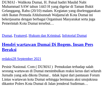
DUMAI - Walikota Dumai, H. Paisal hadiri Maulid Nabi
Muhammad SAW tahun 1443 H yang digelar di Taman Bukit
Gelanggang, Rabu (20/10) malam. Kegiatan yang diselenggarakan
oleh Ikatan Pemuda Ahlulsunnah Waljama'ah Kota Dumai ini
bekerjasama dengan berbagai Organisasi Masyarakat serta juga
Pemerintah Kota Dumai tersebut…
Dumai
,
Featured
,
Hukum dan Kriminal
,
Infotorial Dumai
Hendri wartawan Dumai Di Bogem, Insan Pers
Beraksi
redaksi
28 September 2021
Pesisir Nasional. Com ( DUMAI ) Pemukulan terhadap salah
seorang wartawan di Dumai menimbulkan reaksi keras dari seluruh
Jurnalis yang ada dikota Dumai , tidak luput dari pantauan Forum
Lintas wartawan kota Dumai sehingga bermuara aksi unujukrasa
dikantor Polres Kota Dumai di Jalan jemderal Sudirman…