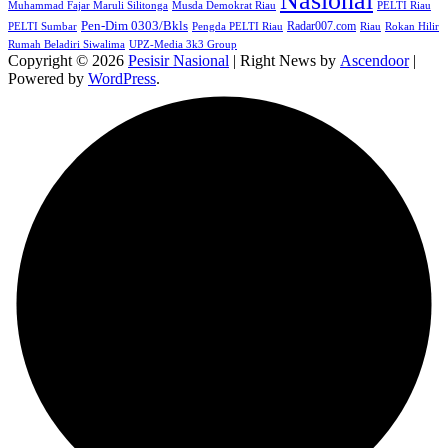
Nasional
Muhammad Fajar Maruli Silitonga
Musda Demokrat Riau
PELTI Riau
Pen-Dim 0303/Bkls
Radar007.com
PELTI Sumbar
Pengda PELTI Riau
Riau
Rokan Hilir
Rumah Beladiri Siwalima
UPZ-Media 3k3 Group
Copyright © 2026
Pesisir Nasional
| Right News by
Ascendoor
|
Powered by
WordPress
.