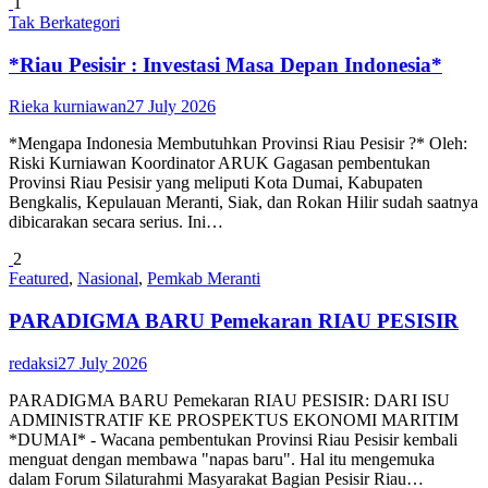
1
Tak Berkategori
*Riau Pesisir : Investasi Masa Depan Indonesia*
Rieka kurniawan
27 July 2026
*Mengapa Indonesia Membutuhkan Provinsi Riau Pesisir ?* Oleh:
Riski Kurniawan Koordinator ARUK Gagasan pembentukan
Provinsi Riau Pesisir yang meliputi Kota Dumai, Kabupaten
Bengkalis, Kepulauan Meranti, Siak, dan Rokan Hilir sudah saatnya
dibicarakan secara serius. Ini…
2
Featured
,
Nasional
,
Pemkab Meranti
PARADIGMA BARU Pemekaran RIAU PESISIR
redaksi
27 July 2026
PARADIGMA BARU Pemekaran RIAU PESISIR: DARI ISU
ADMINISTRATIF KE PROSPEKTUS EKONOMI MARITIM
*DUMAI* - Wacana pembentukan Provinsi Riau Pesisir kembali
menguat dengan membawa "napas baru". Hal itu mengemuka
dalam Forum Silaturahmi Masyarakat Bagian Pesisir Riau…