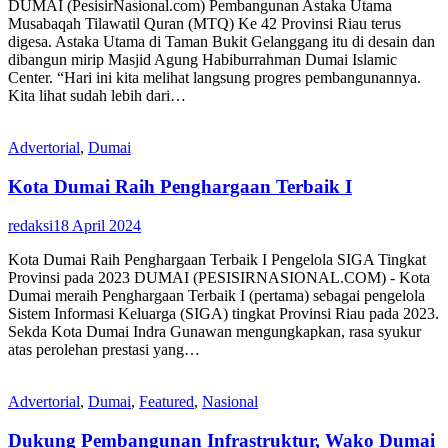
DUMAI (PesisirNasional.com) Pembangunan Astaka Utama
Musabaqah Tilawatil Quran (MTQ) Ke 42 Provinsi Riau terus
digesa. Astaka Utama di Taman Bukit Gelanggang itu di desain dan
dibangun mirip Masjid Agung Habiburrahman Dumai Islamic
Center. “Hari ini kita melihat langsung progres pembangunannya.
Kita lihat sudah lebih dari…
Advertorial
,
Dumai
Kota Dumai Raih Penghargaan Terbaik I
redaksi
18 April 2024
Kota Dumai Raih Penghargaan Terbaik I Pengelola SIGA Tingkat
Provinsi pada 2023 DUMAI (PESISIRNASIONAL.COM) - Kota
Dumai meraih Penghargaan Terbaik I (pertama) sebagai pengelola
Sistem Informasi Keluarga (SIGA) tingkat Provinsi Riau pada 2023.
Sekda Kota Dumai Indra Gunawan mengungkapkan, rasa syukur
atas perolehan prestasi yang…
Advertorial
,
Dumai
,
Featured
,
Nasional
Dukung Pembangunan Infrastruktur, Wako Dumai