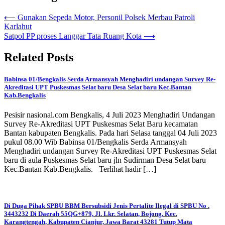
⟵
Gunakan Sepeda Motor, Personil Polsek Merbau Patroli
Karlahut
Satpol PP proses Langgar Tata Ruang Kota
⟶
Related Posts
Babinsa 01/Bengkalis Serda Armansyah Menghadiri undangan Survey Re-
Akreditasi UPT Puskesmas Selat baru Desa Selat baru Kec.Bantan
Kab.Bengkalis
Pesisir nasional.com Bengkalis, 4 Juli 2023 Menghadiri Undangan
Survey Re-Akreditasi UPT Puskesmas Selat Baru kecamatan
Bantan kabupaten Bengkalis. Pada hari Selasa tanggal 04 Juli 2023
pukul 08.00 Wib Babinsa 01/Bengkalis Serda Armansyah
Menghadiri undangan Survey Re-Akreditasi UPT Puskesmas Selat
baru di aula Puskesmas Selat baru jln Sudirman Desa Selat baru
Kec.Bantan Kab.Bengkalis. Terlihat hadir […]
Di Duga Pihak SPBU BBM Bersubsidi Jenis Pertalite Ilegal di SPBU No .
3443232 Di Daerah 55QG+879, Jl. Lkr. Selatan, Bojong, Kec.
Karangtengah, Kabupaten Cianjur, Jawa Barat 43281 Tutup Mata