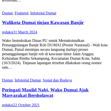
terobosan…
Dumai
,
Featured
,
Infotorial Dumai
Walikota Dumai tinjau Kawasan Banjir
redaksi
31 March 2024
Wako Instruksikan Dinas PU untuk Memaksimalkan
Penanggulangan Banjir Rob DUMAI (Pesisir Nasional) - Wali kota
Dumai, Paisal meninjau secara langsung (turlap) proses
penanggulangan banjir rob di kawasan timur Jalan Anggur,
Kelurahan Rimba Sekampung, Kecamatan Dumai Kota, Sabtu
(16/3/2024). Tinjauan lapangan tersebut dilakukan orang nomor
satu…
Dumai
,
Infotorial Dumai
,
Sosial dan Budaya
Peringati Maulid Nabi, Wako Dumai Ajak
Masyarakat Bersholawat
redaksi
22 October 2021