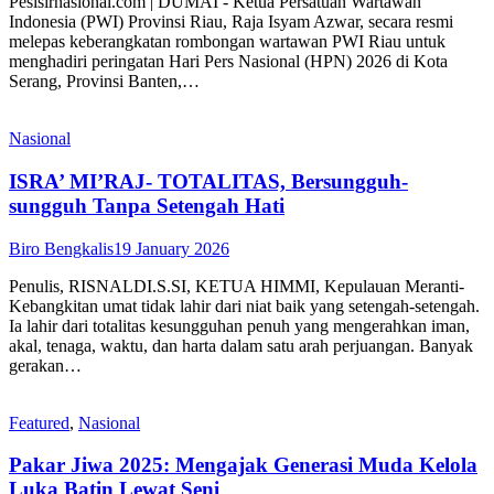
Pesisirnasional.com | DUMAI - Ketua Persatuan Wartawan
Indonesia (PWI) Provinsi Riau, Raja Isyam Azwar, secara resmi
melepas keberangkatan rombongan wartawan PWI Riau untuk
menghadiri peringatan Hari Pers Nasional (HPN) 2026 di Kota
Serang, Provinsi Banten,…
Nasional
ISRA’ MI’RAJ- TOTALITAS, Bersungguh-
sungguh Tanpa Setengah Hati
Biro Bengkalis
19 January 2026
Penulis, RISNALDI.S.SI, KETUA HIMMI, Kepulauan Meranti-
Kebangkitan umat tidak lahir dari niat baik yang setengah-setengah.
Ia lahir dari totalitas kesungguhan penuh yang mengerahkan iman,
akal, tenaga, waktu, dan harta dalam satu arah perjuangan. Banyak
gerakan…
Featured
,
Nasional
Pakar Jiwa 2025: Mengajak Generasi Muda Kelola
Luka Batin Lewat Seni