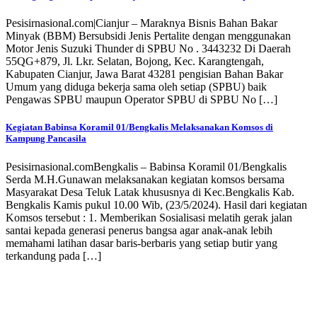
Pesisirnasional.com|Cianjur – Maraknya Bisnis Bahan Bakar
Minyak (BBM) Bersubsidi Jenis Pertalite dengan menggunakan
Motor Jenis Suzuki Thunder di SPBU No . 3443232 Di Daerah
55QG+879, Jl. Lkr. Selatan, Bojong, Kec. Karangtengah,
Kabupaten Cianjur, Jawa Barat 43281 pengisian Bahan Bakar
Umum yang diduga bekerja sama oleh setiap (SPBU) baik
Pengawas SPBU maupun Operator SPBU di SPBU No […]
Kegiatan Babinsa Koramil 01/Bengkalis Melaksanakan Komsos di
Kampung Pancasila
Pesisirnasional.comBengkalis – Babinsa Koramil 01/Bengkalis
Serda M.H.Gunawan melaksanakan kegiatan komsos bersama
Masyarakat Desa Teluk Latak khususnya di Kec.Bengkalis Kab.
Bengkalis Kamis pukul 10.00 Wib, (23/5/2024). Hasil dari kegiatan
Komsos tersebut : 1. Memberikan Sosialisasi melatih gerak jalan
santai kepada generasi penerus bangsa agar anak-anak lebih
memahami latihan dasar baris-berbaris yang setiap butir yang
terkandung pada […]