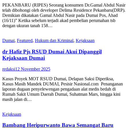
PEKANBARU (RIPES) Seorang konsumen Dr.Gamal Abdul Nasir
telah dibohongi oleh developer Delima Residence Pekanbaru(DRP).
Demikian dikatakan Gamal Abdul Nasir pada Dumai Pos, Ahad
(16/11)” Ketika sebelum terjadi akad pembelian perumahan tsb
dengan ukuran tanah 158…
Dumai
,
Featured
,
Hukum dan Kriminal
,
Kejaksaan
dr Hafiz Pjs RSUD Dumai Akui Dipanggil
Kejaksaan Dumai
redaksi
12 November 2025
Kasus Proyek MOT RSUD Dumai, Delapan Saksi Diperiksa,
Kasus Masih Mandek DUMAI, Pesisir Nasional.com Penanganan
laporan dugaan penyelewengan pengadaan alat medis bedah di
Rumah Sakit Umum Daerah Dumai, Suhatman Mars, hingga kini
masih jalan di…
Kejaksaan
Bambang Heripurwanto Bawa Semangat Baru