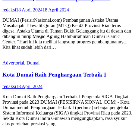
redaksi
18 April 2024
18 April 2024
DUMAI (PesisirNasional.com) Pembangunan Astaka Utama
Musabaqah Tilawatil Quran (MTQ) Ke 42 Provinsi Riau terus
digesa. Astaka Utama di Taman Bukit Gelanggang itu di desain dan
dibangun mirip Masjid Agung Habiburrahman Dumai Islamic
Center. “Hari ini kita melihat langsung progres pembangunannya.
Kita lihat sudah lebih dari…
Advertorial
,
Dumai
Kota Dumai Raih Penghargaan Terbaik I
redaksi
18 April 2024
Kota Dumai Raih Penghargaan Terbaik I Pengelola SIGA Tingkat
Provinsi pada 2023 DUMAI (PESISIRNASIONAL.COM) - Kota
Dumai meraih Penghargaan Terbaik I (pertama) sebagai pengelola
Sistem Informasi Keluarga (SIGA) tingkat Provinsi Riau pada 2023.
Sekda Kota Dumai Indra Gunawan mengungkapkan, rasa syukur
atas perolehan prestasi yang…