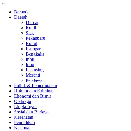
Beranda
Daerah
Dumai
Rohil
Siak
Pekanbaru
Rohul
Kampar
Bengkalis
Inhil
Inhu
Kuansing
Meranti
Pelalawan
Politik & Pemerintahan
Hukum dan Kriminal
Ekonomi dan Bisnis
Olahraga
Lingkungan
Sosial dan Budaya
Kesehatan
Pendidikan
Nasional