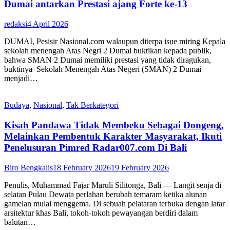
Dumai antarkan Prestasi ajang Forte ke-13
redaksi
4 April 2026
DUMAI, Pesisir Nasional.com walaupun diterpa isue miring Kepala
sekolah menengah Atas Negri 2 Dumai buktikan kepada publik,
bahwa SMAN 2 Dumai memiliki prestasi yang tidak diragukan,
buktinya Sekolah Menengah Atas Negeri (SMAN) 2 Dumai
menjadi…
Budaya
,
Nasional
,
Tak Berkategori
Kisah Pandawa Tidak Membeku Sebagai Dongeng,
Melainkan Pembentuk Karakter Masyarakat, Ikuti
Penelusuran Pimred Radar007.com Di Bali
Biro Bengkalis
18 February 2026
19 February 2026
Penulis, Muhammad Fajar Maruli Silitonga, Bali — Langit senja di
selatan Pulau Dewata perlahan berubah temaram ketika alunan
gamelan mulai menggema. Di sebuah pelataran terbuka dengan latar
arsitektur khas Bali, tokoh-tokoh pewayangan berdiri dalam
balutan…