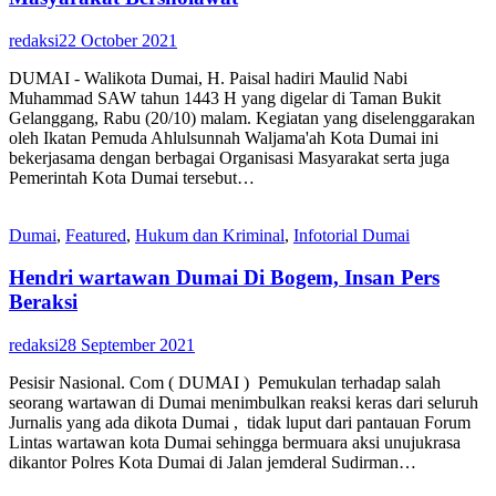
redaksi
22 October 2021
DUMAI - Walikota Dumai, H. Paisal hadiri Maulid Nabi
Muhammad SAW tahun 1443 H yang digelar di Taman Bukit
Gelanggang, Rabu (20/10) malam. Kegiatan yang diselenggarakan
oleh Ikatan Pemuda Ahlulsunnah Waljama'ah Kota Dumai ini
bekerjasama dengan berbagai Organisasi Masyarakat serta juga
Pemerintah Kota Dumai tersebut…
Dumai
,
Featured
,
Hukum dan Kriminal
,
Infotorial Dumai
Hendri wartawan Dumai Di Bogem, Insan Pers
Beraksi
redaksi
28 September 2021
Pesisir Nasional. Com ( DUMAI ) Pemukulan terhadap salah
seorang wartawan di Dumai menimbulkan reaksi keras dari seluruh
Jurnalis yang ada dikota Dumai , tidak luput dari pantauan Forum
Lintas wartawan kota Dumai sehingga bermuara aksi unujukrasa
dikantor Polres Kota Dumai di Jalan jemderal Sudirman…