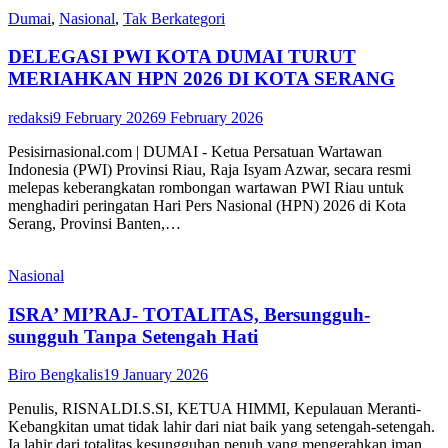
Dumai
,
Nasional
,
Tak Berkategori
DELEGASI PWI KOTA DUMAI TURUT
MERIAHKAN HPN 2026 DI KOTA SERANG
redaksi
9 February 2026
9 February 2026
Pesisirnasional.com | DUMAI - Ketua Persatuan Wartawan
Indonesia (PWI) Provinsi Riau, Raja Isyam Azwar, secara resmi
melepas keberangkatan rombongan wartawan PWI Riau untuk
menghadiri peringatan Hari Pers Nasional (HPN) 2026 di Kota
Serang, Provinsi Banten,…
Nasional
ISRA’ MI’RAJ- TOTALITAS, Bersungguh-
sungguh Tanpa Setengah Hati
Biro Bengkalis
19 January 2026
Penulis, RISNALDI.S.SI, KETUA HIMMI, Kepulauan Meranti-
Kebangkitan umat tidak lahir dari niat baik yang setengah-setengah.
Ia lahir dari totalitas kesungguhan penuh yang mengerahkan iman,