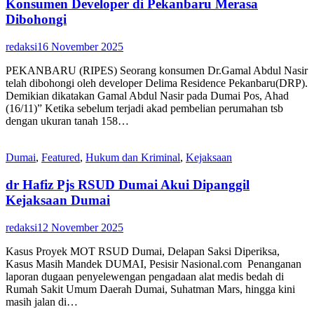
Konsumen Developer di Pekanbaru Merasa
Dibohongi
redaksi
16 November 2025
PEKANBARU (RIPES) Seorang konsumen Dr.Gamal Abdul Nasir
telah dibohongi oleh developer Delima Residence Pekanbaru(DRP).
Demikian dikatakan Gamal Abdul Nasir pada Dumai Pos, Ahad
(16/11)” Ketika sebelum terjadi akad pembelian perumahan tsb
dengan ukuran tanah 158…
Dumai
,
Featured
,
Hukum dan Kriminal
,
Kejaksaan
dr Hafiz Pjs RSUD Dumai Akui Dipanggil
Kejaksaan Dumai
redaksi
12 November 2025
Kasus Proyek MOT RSUD Dumai, Delapan Saksi Diperiksa,
Kasus Masih Mandek DUMAI, Pesisir Nasional.com Penanganan
laporan dugaan penyelewengan pengadaan alat medis bedah di
Rumah Sakit Umum Daerah Dumai, Suhatman Mars, hingga kini
masih jalan di…