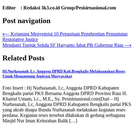
Editor : Redaksi 3k3.co.id Group/Pesisirnasional.com
Post navigation
⟵
Kejagung Menyetujui 10 Pengajuan Penghentian Penuntutan
Restorative Justice
Mendagri Tunjuk Sekda SF Haryanto Jabat Plh Gubernur Riau
⟶
Related Posts
Hj.Nurhasanah, Lc, Anggota DPRD Kab.Bengkalis Melaksanakan Reses
Untuk Menampung Aspirasi Masyarakat
Foto Insert : Hj Nurhasanah, Lc, Anggota DPRD Kabupaten
Bengkalis partai PKS Bersama Anggota DPRD Provinsi Riau H.
Khairul Umam, Lc., M.E., Sy. Pesisirnasional.com|Duri – Hj
Nurhasanah, Lc, Anggota DPRD Kabupaten Bengkalis partai PKS
yang akrab disapa Bunda Nurhasanah melakukan kegiatan reses
perdana. Kegiatan reses tersebut dilakukan di gedung serbaguna
Masjid Nur Iman Kelurahan Balik […]