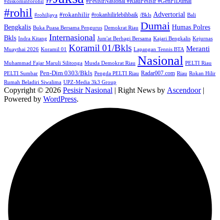
#PesisirNasional #RiauPesisir #GenPIDumai
#diskominforohil
#rohil
Advertorial
#rokanhilir
#rokanhilirlebihbaik
#rohiljaya
/Bkls
Bali
Dumai
Humas Polres
Bengkalis
Buka Puasa Bersama Pengurus
Demokrat Riau
Internasional
Bkls
Indra Kitang
Jum'at Berbagi Bersama
Kajari Bengkalis
Kejurnas
Koramil 01/Bkls
Meranti
Muaythai 2026
Koramil 01
Lapangan Tennis BTA
Nasional
Muhammad Fajar Maruli Silitonga
Musda Demokrat Riau
PELTI Riau
Pen-Dim 0303/Bkls
Radar007.com
PELTI Sumbar
Pengda PELTI Riau
Riau
Rokan Hilir
Rumah Beladiri Siwalima
UPZ-Media 3k3 Group
Copyright © 2026
Pesisir Nasional
| Right News by
Ascendoor
|
Powered by
WordPress
.