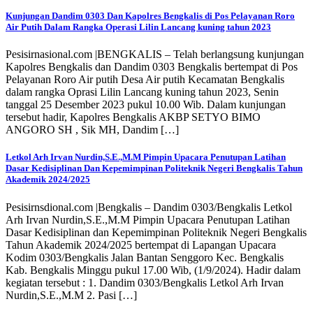
Kunjungan Dandim 0303 Dan Kapolres Bengkalis di Pos Pelayanan Roro
Air Putih Dalam Rangka Operasi Lilin Lancang kuning tahun 2023
Pesisirnasional.com |BENGKALIS – Telah berlangsung kunjungan
Kapolres Bengkalis dan Dandim 0303 Bengkalis bertempat di Pos
Pelayanan Roro Air putih Desa Air putih Kecamatan Bengkalis
dalam rangka Oprasi Lilin Lancang kuning tahun 2023, Senin
tanggal 25 Desember 2023 pukul 10.00 Wib. Dalam kunjungan
tersebut hadir, Kapolres Bengkalis AKBP SETYO BIMO
ANGORO SH , Sik MH, Dandim […]
Letkol Arh Irvan Nurdin,S.E.,M.M Pimpin Upacara Penutupan Latihan
Dasar Kedisiplinan Dan Kepemimpinan Politeknik Negeri Bengkalis Tahun
Akademik 2024/2025
Pesisirnsdional.com |Bengkalis – Dandim 0303/Bengkalis Letkol
Arh Irvan Nurdin,S.E.,M.M Pimpin Upacara Penutupan Latihan
Dasar Kedisiplinan dan Kepemimpinan Politeknik Negeri Bengkalis
Tahun Akademik 2024/2025 bertempat di Lapangan Upacara
Kodim 0303/Bengkalis Jalan Bantan Senggoro Kec. Bengkalis
Kab. Bengkalis Minggu pukul 17.00 Wib, (1/9/2024). Hadir dalam
kegiatan tersebut : 1. Dandim 0303/Bengkalis Letkol Arh Irvan
Nurdin,S.E.,M.M 2. Pasi […]