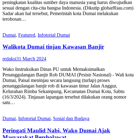
peningkatan kualitas sumber daya manusia yang harus diwujudkan
sesuai dengan cita-cita bangsa Indonesia. (Dikutip globarRiau.com)
Sadar akan hal tersebut, Pemerintah kota Dumai melakukan
terobosan…
Dumai
,
Featured
,
Infotorial Dumai
Walikota Dumai tinjau Kawasan Banjir
redaksi
31 March 2024
Wako Instruksikan Dinas PU untuk Memaksimalkan
Penanggulangan Banjir Rob DUMAI (Pesisir Nasional) - Wali kota
Dumai, Paisal meninjau secara langsung (turlap) proses
penanggulangan banjir rob di kawasan timur Jalan Anggur,
Kelurahan Rimba Sekampung, Kecamatan Dumai Kota, Sabtu
(16/3/2024). Tinjauan lapangan tersebut dilakukan orang nomor
satu…
Dumai
,
Infotorial Dumai
,
Sosial dan Budaya
Peringati Maulid Nabi, Wako Dumai Ajak
Masyarakat Bersholawat