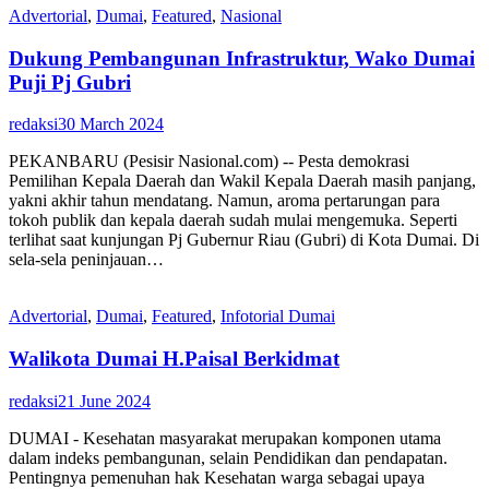
Advertorial
,
Dumai
,
Featured
,
Nasional
Dukung Pembangunan Infrastruktur, Wako Dumai
Puji Pj Gubri
redaksi
30 March 2024
PEKANBARU (Pesisir Nasional.com) -- Pesta demokrasi
Pemilihan Kepala Daerah dan Wakil Kepala Daerah masih panjang,
yakni akhir tahun mendatang. Namun, aroma pertarungan para
tokoh publik dan kepala daerah sudah mulai mengemuka. Seperti
terlihat saat kunjungan Pj Gubernur Riau (Gubri) di Kota Dumai. Di
sela-sela peninjauan…
Advertorial
,
Dumai
,
Featured
,
Infotorial Dumai
Walikota Dumai H.Paisal Berkidmat
redaksi
21 June 2024
DUMAI - Kesehatan masyarakat merupakan komponen utama
dalam indeks pembangunan, selain Pendidikan dan pendapatan.
Pentingnya pemenuhan hak Kesehatan warga sebagai upaya