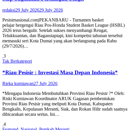
redaksi
29 July 2026
29 July 2026
Pesisirnasional.com|PEKANBARU - Turnamen basket
pelajar bergengsi Riau Pos-Honda Student Basket League (HSBL)
2026 terus bergulir. Setelah sukses menyambangi Rengat,
Telukkuantan, dan Bagansiapiapi, kini kompetisi tahunan tersebut
memasuki seri Kota Dumai yang akan berlangsung pada Rabu
(29/7/2026)…
3
Tak Berkategori
*Riau Pesisir : Investasi Masa Depan Indonesia*
Rieka kurniawan
27 July 2026
*Mengapa Indonesia Membutuhkan Provinsi Riau Pesisir ?* Oleh:
Riski Kurniawan Koordinator ARUK Gagasan pembentukan
Provinsi Riau Pesisir yang meliputi Kota Dumai, Kabupaten
Bengkalis, Kepulauan Meranti, Siak, dan Rokan Hilir sudah saatnya
dibicarakan secara serius. Ini…
4
Featured
,
Nasional
,
Pemkab Meranti