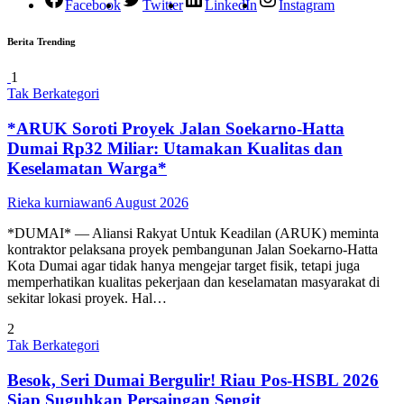
Facebook
Twitter
LinkedIn
Instagram
Berita Trending
1
Tak Berkategori
*ARUK Soroti Proyek Jalan Soekarno-Hatta
Dumai Rp32 Miliar: Utamakan Kualitas dan
Keselamatan Warga*
Rieka kurniawan
6 August 2026
*DUMAI* — Aliansi Rakyat Untuk Keadilan (ARUK) meminta
kontraktor pelaksana proyek pembangunan Jalan Soekarno-Hatta
Kota Dumai agar tidak hanya mengejar target fisik, tetapi juga
memperhatikan kualitas pekerjaan dan keselamatan masyarakat di
sekitar lokasi proyek. Hal…
2
Tak Berkategori
Besok, Seri Dumai Bergulir! Riau Pos-HSBL 2026
Siap Suguhkan Persaingan Sengit