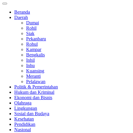
Beranda
Daerah
Dumai
Rohil
Siak
Pekanbaru
Rohul
Kampar
Bengkalis
Inhil
Inhu
Kuansing
Meranti
Pelalawan
Politik & Pemerintahan
Hukum dan Kriminal
Ekonomi dan Bisnis
Olahraga
Lingkungan
Sosial dan Budaya
Kesehatan
Pendidikan
Nasional