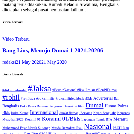
matang terus dilakukan. Rumah Beladiri Siwalima, Bengkalis
ditetapkan sebagai pusat pemusatan latihan…
Video Terbaru
Video Terbaru
Bang Lius, Menuju Dumai 1 2021-20206
redaksi
21 May 2020
21 May 2020
Berita Daerah
#Jaksa
#PesisirNasional #RiauPesisir #GenPIDumai
#diskominforohil
#rohil
Advertorial
#rokanhilir
#rokanhilirlebihbaik
#rohiljaya
/Bkls
Bali
Dumai
Humas Polres
Bengkalis
Buka Puasa Bersama Pengurus
Demokrat Riau
Internasional
Bkls
Indra Kitang
Jum'at Berbagi Bersama
Kajari Bengkalis
Kejurnas
Koramil 01/Bkls
Meranti
Muaythai 2026
Koramil 01
Lapangan Tennis BTA
Nasional
Muhammad Fajar Maruli Silitonga
Musda Demokrat Riau
PELTI Riau
Pen-Dim 0303/Bkls
Radar007.com