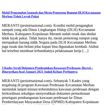
Mobil Pengangkut Sampah dan Mesin Pemotong Rumput DLH Kecamatan
Merbau Tidak Layak Pakai
MERANTI (pesisirnasional.com)- Kondisi mobil pengangkut
sampah yang ada Dinas Lingkungan Hidup (DLH) Kecamatan
Merbau, Kabupaten Kepulauan Meranti sudah rusak dan dinilai
tidak layak pakai. Tidak hanya itu, mesin pemotong rumput yang
merupakan barang milik Negara pada DLH Kecamatan Merbau
juga rusak dan belum jelas kapan bisa digunakan kembali. Akibat
hal tersebut membuat terhambatnya pelaksanaan kerja […]
5 Kades Serah Dokumen Pembentukan Kawasan Perdesaan, Darwis :
Ditargetkan Awal Januari 2021 Sudah Keluar Perbupnya
MERANTI (pesisirnasional.com)- Sebanyak 5 Kades yang
tergabung di program Kawasan Perdesaan Kecamatan Merbau
menindak lanjuti inisiasi terbentuknya kawasan perdesaan dengan
berkordinasi sekaligus menyerahkan dokumen permohonan
penetapan pembangunan kawasan perdesaan ke Dinas
Pemberdayaan Masyarakat Desa (DPMD) Kabupaten Kepulauan