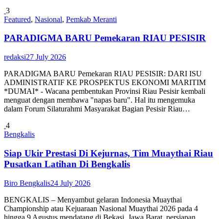
3
Featured
,
Nasional
,
Pemkab Meranti
PARADIGMA BARU Pemekaran RIAU PESISIR
redaksi
27 July 2026
PARADIGMA BARU Pemekaran RIAU PESISIR: DARI ISU
ADMINISTRATIF KE PROSPEKTUS EKONOMI MARITIM
*DUMAI* - Wacana pembentukan Provinsi Riau Pesisir kembali
menguat dengan membawa "napas baru". Hal itu mengemuka
dalam Forum Silaturahmi Masyarakat Bagian Pesisir Riau…
4
Bengkalis
Siap Ukir Prestasi Di Kejurnas, Tim Muaythai Riau
Pusatkan Latihan Di Bengkalis
Biro Bengkalis
24 July 2026
BENGKALIS – Menyambut gelaran Indonesia Muaythai
Championship atau Kejuaraan Nasional Muaythai 2026 pada 4
hingga 9 Agustus mendatang di Bekasi, Jawa Barat, persiapan