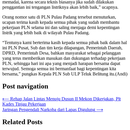
memadai, karena secara teknis biasanya jika sudah dilakukan
penggantian ini tengangan listriknya akan lebih baik,” ucapnya.
Orang nomor satu di PLN Pulau Padang tersebut menuturkan,
ucapan terima kasih kepada semua pihak yang sudah membantu
pekerjaan PLN selama ini dan saling menjaga demi kepentingan
listrik yang lebih baik di wilayah Pulau Padang.
“Tentunya kami berterima kasih kepada semua pihak baik dalam hal
ini PLN Pusat, Sub dan tim kerja dilapangan, Pemerintah Daerah,
DPRD, Pemerintah Desa, bahkan masyarakat sebagai pelanggan
yang terus memberikan masukan dan dukungan terhadap pekerjaan
PLN, sehingga hari ini apa yang menjadi harapan bersama dapat
terwujud. Semoga semua ini bermanfaat bagi kepentingan kita
bersama,” pungkas Kepala PLN Sub ULP Teluk Belitung itu.(Andi)
Post navigation
⟵
Rehap Jalan Lintas Menuju Dusun II Mekon Dikerjakan, Plt
Kades Tinjau Pekerjaan
Jaringan Pengendali Narkoba dari Lapas Digulung
⟶
Related Posts