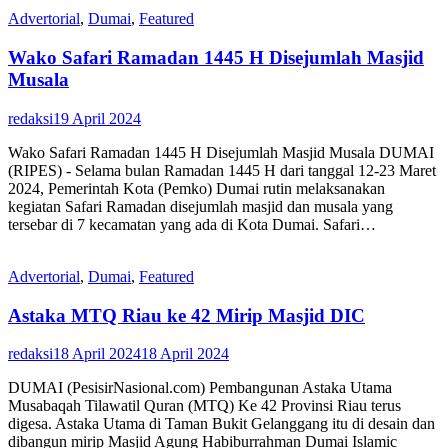
Advertorial
,
Dumai
,
Featured
Wako Safari Ramadan 1445 H Disejumlah Masjid
Musala
redaksi
19 April 2024
Wako Safari Ramadan 1445 H Disejumlah Masjid Musala DUMAI
(RIPES) - Selama bulan Ramadan 1445 H dari tanggal 12-23 Maret
2024, Pemerintah Kota (Pemko) Dumai rutin melaksanakan
kegiatan Safari Ramadan disejumlah masjid dan musala yang
tersebar di 7 kecamatan yang ada di Kota Dumai. Safari…
Advertorial
,
Dumai
,
Featured
Astaka MTQ Riau ke 42 Mirip Masjid DIC
redaksi
18 April 2024
18 April 2024
DUMAI (PesisirNasional.com) Pembangunan Astaka Utama
Musabaqah Tilawatil Quran (MTQ) Ke 42 Provinsi Riau terus
digesa. Astaka Utama di Taman Bukit Gelanggang itu di desain dan
dibangun mirip Masjid Agung Habiburrahman Dumai Islamic