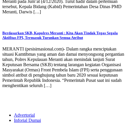
Meranti pada Jum’at (4/12/2020). Turut hadir dalam pertemuan
tersebut, Kepala Bidang (Kabid) Pemerintahan Desa Dinas PMD
Meranti, Darwis […]
Berdasarkan SKB, Kapolres Meranti : Kita Akan Tindak Tegas Segala
Aktifitas FPI, Termasuk Turunkan Semua Atribut
MERANTI (pesisirnasional.com)- Dalam rangka menciptakan
situasi Kamtibmas yang aman dan damai menyongsong pergantian
tahun, Polres Kepulauan Meranti akan menindak lanjuti Surat
Keputusan Bersama (SKB) tentang larangan kegiatan Organisasi
Masyarakat (Ormas) Front Pembela Islam (FPI) serta penggunaan
simbol atribut di penghujung tahun baru 2020 sesuai keputusan
Pemerintah Republik Indonesia. “Pemerintah Pusat saat ini sudah
menghentikan seluruh […]
Advertorial
Inforial Dumai