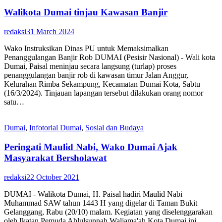
Walikota Dumai tinjau Kawasan Banjir
redaksi
31 March 2024
Wako Instruksikan Dinas PU untuk Memaksimalkan
Penanggulangan Banjir Rob DUMAI (Pesisir Nasional) - Wali kota
Dumai, Paisal meninjau secara langsung (turlap) proses
penanggulangan banjir rob di kawasan timur Jalan Anggur,
Kelurahan Rimba Sekampung, Kecamatan Dumai Kota, Sabtu
(16/3/2024). Tinjauan lapangan tersebut dilakukan orang nomor
satu…
Dumai
,
Infotorial Dumai
,
Sosial dan Budaya
Peringati Maulid Nabi, Wako Dumai Ajak
Masyarakat Bersholawat
redaksi
22 October 2021
DUMAI - Walikota Dumai, H. Paisal hadiri Maulid Nabi
Muhammad SAW tahun 1443 H yang digelar di Taman Bukit
Gelanggang, Rabu (20/10) malam. Kegiatan yang diselenggarakan
oleh Ikatan Pemuda Ahlulsunnah Waljama'ah Kota Dumai ini