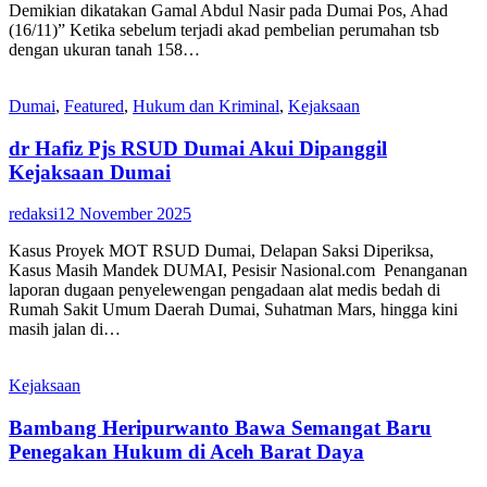
Demikian dikatakan Gamal Abdul Nasir pada Dumai Pos, Ahad
(16/11)” Ketika sebelum terjadi akad pembelian perumahan tsb
dengan ukuran tanah 158…
Dumai
,
Featured
,
Hukum dan Kriminal
,
Kejaksaan
dr Hafiz Pjs RSUD Dumai Akui Dipanggil
Kejaksaan Dumai
redaksi
12 November 2025
Kasus Proyek MOT RSUD Dumai, Delapan Saksi Diperiksa,
Kasus Masih Mandek DUMAI, Pesisir Nasional.com Penanganan
laporan dugaan penyelewengan pengadaan alat medis bedah di
Rumah Sakit Umum Daerah Dumai, Suhatman Mars, hingga kini
masih jalan di…
Kejaksaan
Bambang Heripurwanto Bawa Semangat Baru
Penegakan Hukum di Aceh Barat Daya