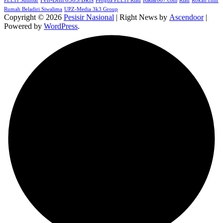
PELTI Sumbar
Pengda PELTI Riau
Riau
Rokan Hilir
Rumah Beladiri Siwalima
UPZ-Media 3k3 Group
Copyright © 2026
Pesisir Nasional
| Right News by
Ascendoor
|
Powered by
WordPress
.