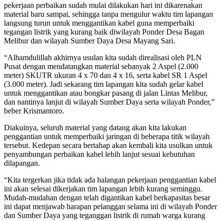
pekerjaan perbaikan sudah mulai dilakukan hari ini dikarenakan
material baru sampai, sehingga tanpa mengulur waktu tim lapangan
langsung turun untuk menggantikan kabel guna memperbaiki
tegangan listrik yang kurang baik diwilayah Ponder Desa Bagan
Melibur dan wilayah Sumber Daya Desa Mayang Sari.
“Alhamdulillah akhirnya usulan kita sudah direalisasi oleh PLN
Pusat dengan mendatangkan material sebanyak 2 Aspel (2.000
meter) SKUTR ukuran 4 x 70 dan 4 x 16, serta kabel SR 1 Aspel
(3.000 meter). Jadi sekarang tim lapangan kita sudah gelar kabel
untuk menggantikan atau bongkar pasang di jalan Lintas Melibur,
dan nantinya lanjut di wilayah Sumber Daya serta wilayah Ponder,”
beber Krismantoro.
Diakuinya, seluruh material yang datang akan kita lakukan
penggantian untuk memperbaiki jaringan di beberapa titik wilayah
tersebut. Kedepan secara bertahap akan kembali kita usulkan untuk
penyambungan perbaikan kabel lebih lanjut sesuai kebutuhan
dilapangan.
“Kita tergerkan jika tidak ada halangan pekerjaan penggantian kabel
ini akan selesai dikerjakan tim lapangan lebih kurang seminggu.
Mudah-mudahan dengan telah digantikan kabel berkapasitas besar
ini dapat menjawab harapan pelanggan selama ini di wilayah Ponder
dan Sumber Daya yang teganggan listrik di rumah warga kurang