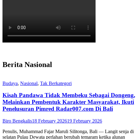
Berita Nasional
Budaya
,
Nasional
,
Tak Berkategori
Kisah Pandawa Tidak Membeku Sebagai Dongeng,
Melainkan Pembentuk Karakter Masyarakat, Ikuti
Penelusuran Pimred Radar007.com Di Bali
Biro Bengkalis
18 February 2026
19 February 2026
Penulis, Muhammad Fajar Maruli Silitonga, Bali — Langit senja di
selatan Pulau Dewata perlahan berubah temaram ketika alunan