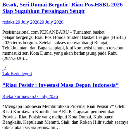
Besok, Seri Dumai Bergulir! Riau Pos-HSBL 2026
Siap Suguhkan Persaingan Sengit
redaksi
29 July 2026
29 July 2026
Pesisirnasional.com|PEKANBARU - Turnamen basket
pelajar bergengsi Riau Pos-Honda Student Basket League (HSBL)
2026 terus bergulir. Setelah sukses menyambangi Rengat,
Telukkuantan, dan Bagansiapiapi, kini kompetisi tahunan tersebut
memasuki seri Kota Dumai yang akan berlangsung pada Rabu
(29/7/2026)…
2
Tak Berkategori
*Riau Pesisir : Investasi Masa Depan Indonesia*
Rieka kurniawan
27 July 2026
*Mengapa Indonesia Membutuhkan Provinsi Riau Pesisir ?* Oleh:
Riski Kurniawan Koordinator ARUK Gagasan pembentukan
Provinsi Riau Pesisir yang meliputi Kota Dumai, Kabupaten
Bengkalis, Kepulauan Meranti, Siak, dan Rokan Hilir sudah saatnya
dibicarakan secara serius. Ini…