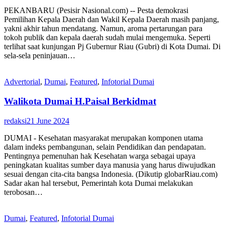
PEKANBARU (Pesisir Nasional.com) -- Pesta demokrasi
Pemilihan Kepala Daerah dan Wakil Kepala Daerah masih panjang,
yakni akhir tahun mendatang. Namun, aroma pertarungan para
tokoh publik dan kepala daerah sudah mulai mengemuka. Seperti
terlihat saat kunjungan Pj Gubernur Riau (Gubri) di Kota Dumai. Di
sela-sela peninjauan…
Advertorial
,
Dumai
,
Featured
,
Infotorial Dumai
Walikota Dumai H.Paisal Berkidmat
redaksi
21 June 2024
DUMAI - Kesehatan masyarakat merupakan komponen utama
dalam indeks pembangunan, selain Pendidikan dan pendapatan.
Pentingnya pemenuhan hak Kesehatan warga sebagai upaya
peningkatan kualitas sumber daya manusia yang harus diwujudkan
sesuai dengan cita-cita bangsa Indonesia. (Dikutip globarRiau.com)
Sadar akan hal tersebut, Pemerintah kota Dumai melakukan
terobosan…
Dumai
,
Featured
,
Infotorial Dumai