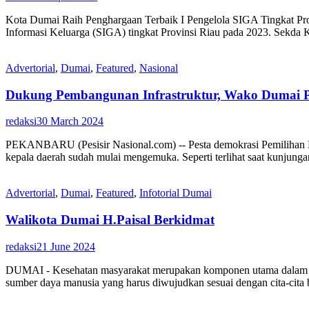
Kota Dumai Raih Penghargaan Terbaik I Pengelola SIGA Tingkat 
Informasi Keluarga (SIGA) tingkat Provinsi Riau pada 2023. Sekda
Advertorial
,
Dumai
,
Featured
,
Nasional
Dukung Pembangunan Infrastruktur, Wako Dumai P
redaksi
30 March 2024
PEKANBARU (Pesisir Nasional.com) -- Pesta demokrasi Pemilihan K
kepala daerah sudah mulai mengemuka. Seperti terlihat saat kunjung
Advertorial
,
Dumai
,
Featured
,
Infotorial Dumai
Walikota Dumai H.Paisal Berkidmat
redaksi
21 June 2024
DUMAI - Kesehatan masyarakat merupakan komponen utama dalam ind
sumber daya manusia yang harus diwujudkan sesuai dengan cita-cita