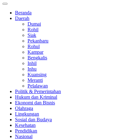
Beranda
Daerah
Dumai
Rohil
Siak
Pekanbaru
Rohul
Kampar
Bengkalis
Inhil
Inhu
Kuansing
Meranti
Pelalawan
Politik & Pemerintahan
Hukum dan Kriminal
Ekonomi dan Bisnis
Olahraga
Lingkungan
Sosial dan Budaya
Kesehatan
Pendidikan
Nasional