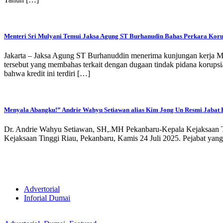
Menteri Sri Mulyani Temui Jaksa Agung ST Burhanudin Bahas Perkara Koru
Jakarta – Jaksa Agung ST Burhanuddin menerima kunjungan kerja Me
tersebut yang membahas terkait dengan dugaan tindak pidana korups
bahwa kredit ini terdiri […]
Menyala Abangku!” Andrie Wahyu Setiawan alias Kim Jong Un Resmi Jabat Ko
Dr. Andrie Wahyu Setiawan, SH,.MH Pekanbaru-Kepala Kejaksaan Tin
Kejaksaan Tinggi Riau, Pekanbaru, Kamis 24 Juli 2025. Pejabat yang 
Advertorial
Inforial Dumai