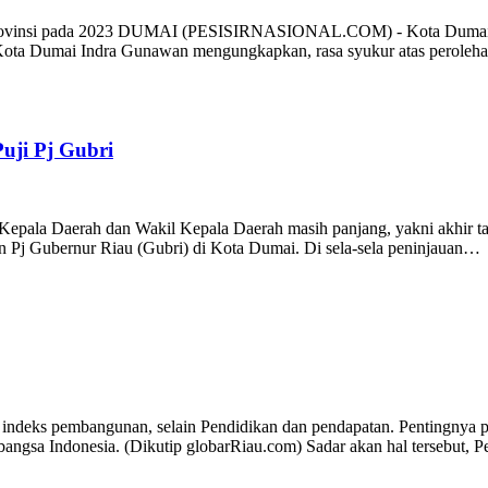
Provinsi pada 2023 DUMAI (PESISIRNASIONAL.COM) - Kota Dumai mer
 Kota Dumai Indra Gunawan mengungkapkan, rasa syukur atas peroleh
uji Pj Gubri
epala Daerah dan Wakil Kepala Daerah masih panjang, yakni akhir t
an Pj Gubernur Riau (Gubri) di Kota Dumai. Di sela-sela peninjauan…
eks pembangunan, selain Pendidikan dan pendapatan. Pentingnya pe
 bangsa Indonesia. (Dikutip globarRiau.com) Sadar akan hal tersebut