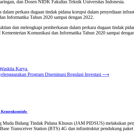
aringan, dan Dosen NIDK Fakultas Teknik Universitas Indonesia.
 dalam perkara dugaan tindak pidana korupsi dalam penyediaan infrast
dan Informatika Tahun 2020 sampai dengan 2022.
tian dan melengkapi pemberkasan dalam perkara dugaan tindak pidana 
TI Kementerian Komunikasi dan Informatika Tahun 2020 sampai denga
 Waskita Karya
lenggarakan Program Diseminasi Regulasi Investasi
⟶
TI Kemenkominfo
gung Muda Bidang Tindak Pidana Khusus (JAM PIDSUS) melakukan per
r Base Transceiver Station (BTS) 4G dan infrastruktur pendukung pake