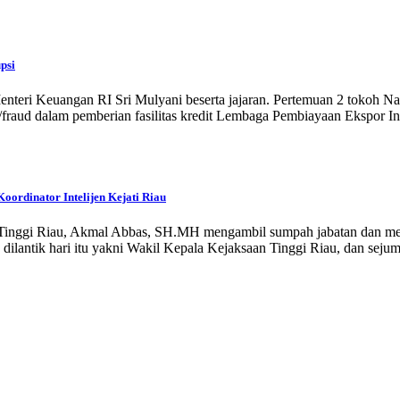
psi
nteri Keuangan RI Sri Mulyani beserta jajaran. Pertemuan 2 tokoh N
i/fraud dalam pemberian fasilitas kredit Lembaga Pembiayaan Ekspor
ordinator Intelijen Kejati Riau
ggi Riau, Akmal Abbas, SH.MH mengambil sumpah jabatan dan melanti
dilantik hari itu yakni Wakil Kepala Kejaksaan Tinggi Riau, dan seju