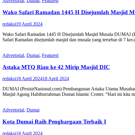
Advertorial
,
Dumai
,
Featured
Wako Safari Ramadan 1445 H Disejumlah Masjid M
redaksi
19 April 2024
Wako Safari Ramadan 1445 H Disejumlah Masjid Musala DUMAI (RIP
Safari Ramadan disejumlah masjid dan musala yang tersebar di 7 ke
Advertorial
,
Dumai
,
Featured
Astaka MTQ Riau ke 42 Mirip Masjid DIC
redaksi
18 April 2024
18 April 2024
DUMAI (PesisirNasional.com) Pembangunan Astaka Utama Musabaqah 
Masjid Agung Habiburrahman Dumai Islamic Center. “Hari ini kita m
Advertorial
,
Dumai
Kota Dumai Raih Penghargaan Terbaik I
redaksi
18 April 2024