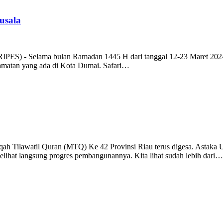
usala
ES) - Selama bulan Ramadan 1445 H dari tanggal 12-23 Maret 2024,
camatan yang ada di Kota Dumai. Safari…
Tilawatil Quran (MTQ) Ke 42 Provinsi Riau terus digesa. Astaka Ut
elihat langsung progres pembangunannya. Kita lihat sudah lebih dari…