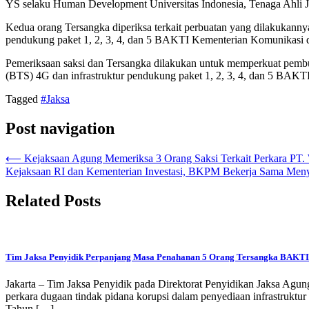
YS selaku Human Development Universitas Indonesia, Tenaga Ahli J
Kedua orang Tersangka diperiksa terkait perbuatan yang dilakukannya
pendukung paket 1, 2, 3, 4, dan 5 BAKTI Kementerian Komunikasi 
Pemeriksaan saksi dan Tersangka dilakukan untuk memperkuat pembuk
(BTS) 4G dan infrastruktur pendukung paket 1, 2, 3, 4, dan 5 BAK
Tagged
#Jaksa
Post navigation
⟵
Kejaksaan Agung Memeriksa 3 Orang Saksi Terkait Perkara PT.
Kejaksaan RI dan Kementerian Investasi, BKPM Bekerja Sama Menye
Related Posts
Tim Jaksa Penyidik Perpanjang Masa Penahanan 5 Orang Tersangka BAK
Jakarta – Tim Jaksa Penyidik pada Direktorat Penyidikan Jaksa A
perkara dugaan tindak pidana korupsi dalam penyediaan infrastruktu
Tahun […]