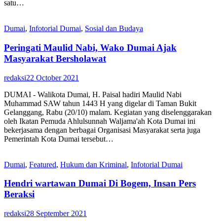
satu…
Dumai
,
Infotorial Dumai
,
Sosial dan Budaya
Peringati Maulid Nabi, Wako Dumai Ajak
Masyarakat Bersholawat
redaksi
22 October 2021
DUMAI - Walikota Dumai, H. Paisal hadiri Maulid Nabi
Muhammad SAW tahun 1443 H yang digelar di Taman Bukit
Gelanggang, Rabu (20/10) malam. Kegiatan yang diselenggarakan
oleh Ikatan Pemuda Ahlulsunnah Waljama'ah Kota Dumai ini
bekerjasama dengan berbagai Organisasi Masyarakat serta juga
Pemerintah Kota Dumai tersebut…
Dumai
,
Featured
,
Hukum dan Kriminal
,
Infotorial Dumai
Hendri wartawan Dumai Di Bogem, Insan Pers
Beraksi
redaksi
28 September 2021