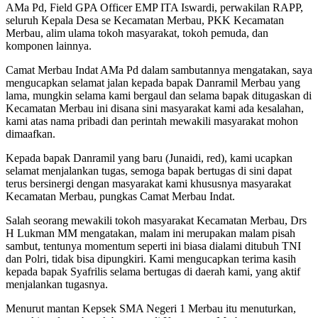
AMa Pd, Field GPA Officer EMP ITA Iswardi, perwakilan RAPP,
seluruh Kepala Desa se Kecamatan Merbau, PKK Kecamatan
Merbau, alim ulama tokoh masyarakat, tokoh pemuda, dan
komponen lainnya.
Camat Merbau Indat AMa Pd dalam sambutannya mengatakan, saya
mengucapkan selamat jalan kepada bapak Danramil Merbau yang
lama, mungkin selama kami bergaul dan selama bapak ditugaskan di
Kecamatan Merbau ini disana sini masyarakat kami ada kesalahan,
kami atas nama pribadi dan perintah mewakili masyarakat mohon
dimaafkan.
Kepada bapak Danramil yang baru (Junaidi, red), kami ucapkan
selamat menjalankan tugas, semoga bapak bertugas di sini dapat
terus bersinergi dengan masyarakat kami khususnya masyarakat
Kecamatan Merbau, pungkas Camat Merbau Indat.
Salah seorang mewakili tokoh masyarakat Kecamatan Merbau, Drs
H Lukman MM mengatakan, malam ini merupakan malam pisah
sambut, tentunya momentum seperti ini biasa dialami ditubuh TNI
dan Polri, tidak bisa dipungkiri. Kami mengucapkan terima kasih
kepada bapak Syafrilis selama bertugas di daerah kami, yang aktif
menjalankan tugasnya.
Menurut mantan Kepsek SMA Negeri 1 Merbau itu menuturkan,