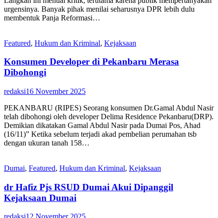
Langkah ini menuai kritik, terutama karena publik mempertanyakan
urgensinya. Banyak pihak menilai seharusnya DPR lebih dulu
membentuk Panja Reformasi…
Featured
,
Hukum dan Kriminal
,
Kejaksaan
Konsumen Developer di Pekanbaru Merasa
Dibohongi
redaksi
16 November 2025
PEKANBARU (RIPES) Seorang konsumen Dr.Gamal Abdul Nasir
telah dibohongi oleh developer Delima Residence Pekanbaru(DRP).
Demikian dikatakan Gamal Abdul Nasir pada Dumai Pos, Ahad
(16/11)” Ketika sebelum terjadi akad pembelian perumahan tsb
dengan ukuran tanah 158…
Dumai
,
Featured
,
Hukum dan Kriminal
,
Kejaksaan
dr Hafiz Pjs RSUD Dumai Akui Dipanggil
Kejaksaan Dumai
redaksi
12 November 2025