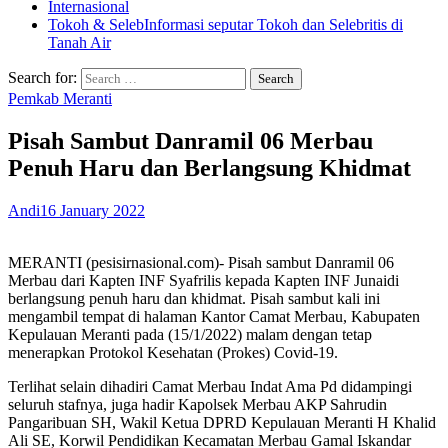
Internasional
Tokoh & Seleb
Informasi seputar Tokoh dan Selebritis di
Tanah Air
Search for:
Pemkab Meranti
Pisah Sambut Danramil 06 Merbau
Penuh Haru dan Berlangsung Khidmat
Andi
16 January 2022
MERANTI (pesisirnasional.com)- Pisah sambut Danramil 06
Merbau dari Kapten INF Syafrilis kepada Kapten INF Junaidi
berlangsung penuh haru dan khidmat. Pisah sambut kali ini
mengambil tempat di halaman Kantor Camat Merbau, Kabupaten
Kepulauan Meranti pada (15/1/2022) malam dengan tetap
menerapkan Protokol Kesehatan (Prokes) Covid-19.
Terlihat selain dihadiri Camat Merbau Indat Ama Pd didampingi
seluruh stafnya, juga hadir Kapolsek Merbau AKP Sahrudin
Pangaribuan SH, Wakil Ketua DPRD Kepulauan Meranti H Khalid
Ali SE, Korwil Pendidikan Kecamatan Merbau Gamal Iskandar