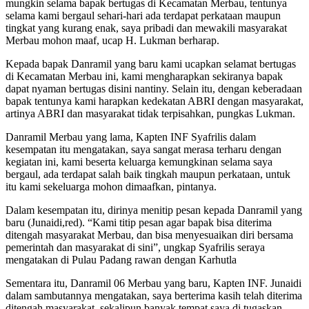
mungkin selama bapak bertugas di Kecamatan Merbau, tentunya
selama kami bergaul sehari-hari ada terdapat perkataan maupun
tingkat yang kurang enak, saya pribadi dan mewakili masyarakat
Merbau mohon maaf, ucap H. Lukman berharap.
Kepada bapak Danramil yang baru kami ucapkan selamat bertugas
di Kecamatan Merbau ini, kami mengharapkan sekiranya bapak
dapat nyaman bertugas disini nantiny. Selain itu, dengan keberadaan
bapak tentunya kami harapkan kedekatan ABRI dengan masyarakat,
artinya ABRI dan masyarakat tidak terpisahkan, pungkas Lukman.
Danramil Merbau yang lama, Kapten INF Syafrilis dalam
kesempatan itu mengatakan, saya sangat merasa terharu dengan
kegiatan ini, kami beserta keluarga kemungkinan selama saya
bergaul, ada terdapat salah baik tingkah maupun perkataan, untuk
itu kami sekeluarga mohon dimaafkan, pintanya.
Dalam kesempatan itu, dirinya menitip pesan kepada Danramil yang
baru (Junaidi,red). “Kami titip pesan agar bapak bisa diterima
ditengah masyarakat Merbau, dan bisa menyesuaikan diri bersama
pemerintah dan masyarakat di sini”, ungkap Syafrilis seraya
mengatakan di Pulau Padang rawan dengan Karhutla
Sementara itu, Danramil 06 Merbau yang baru, Kapten INF. Junaidi
dalam sambutannya mengatakan, saya berterima kasih telah diterima
ditengah masyarakat, sekalipun banyak tempat saya di tugaskan