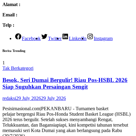
Alamat :
Email :
Telp :
Facebook
Twitter
LinkedIn
Instagram
Berita Trending
1
Tak Berkategori
Besok, Seri Dumai Bergulir! Riau Pos-HSBL 2026
Siap Suguhkan Persaingan Sengit
redaksi
29 July 2026
29 July 2026
Pesisirnasional.com|PEKANBARU - Turnamen basket
pelajar bergengsi Riau Pos-Honda Student Basket League (HSBL)
2026 terus bergulir. Setelah sukses menyambangi Rengat,
Telukkuantan, dan Bagansiapiapi, kini kompetisi tahunan tersebut
memasuki seri Kota Dumai yang akan berlangsung pada Rabu
(29/7/2026)…