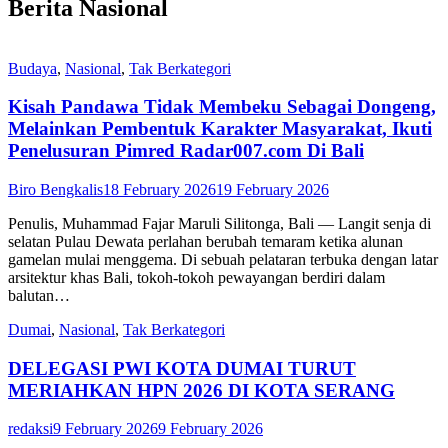
Berita Nasional
Budaya
,
Nasional
,
Tak Berkategori
Kisah Pandawa Tidak Membeku Sebagai Dongeng,
Melainkan Pembentuk Karakter Masyarakat, Ikuti
Penelusuran Pimred Radar007.com Di Bali
Biro Bengkalis
18 February 2026
19 February 2026
Penulis, Muhammad Fajar Maruli Silitonga, Bali — Langit senja di
selatan Pulau Dewata perlahan berubah temaram ketika alunan
gamelan mulai menggema. Di sebuah pelataran terbuka dengan latar
arsitektur khas Bali, tokoh-tokoh pewayangan berdiri dalam
balutan…
Dumai
,
Nasional
,
Tak Berkategori
DELEGASI PWI KOTA DUMAI TURUT
MERIAHKAN HPN 2026 DI KOTA SERANG
redaksi
9 February 2026
9 February 2026