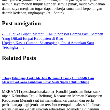
namun saya mohon tunjuk ajar dari semua pihak, mudah-mudahan
dalam saya menjalan tugas dapat bekerja sama demi kepentingan
daerah kedepan, ungkapnya.(Ali Sanip)
Post navigation
⟵
Dibuka Bupati Meranti, EMP Sponsori Lomba Pacu Sampan
Yang Diikuti Empat Kabupaten di Riau
Ungkap Kasus Curat di Selatpanjang, Polisi Amankan Satu
Tersangka
⟶
Related Posts
Jelang Dibangun, Upika Merbau Bersama Ormas, Guru SMK Dan
Masyarakat Goro Jambatan Lintas Suak Nipah Teluk Belitung
MERANTI (pesisirnasional.com)- Kondisi jambatan lintas suak
nipah Kelurahan Teluk Belitung, Kecamatan Merbau Kabupaten
Kepulauan Meranti saat ini mengalami kerusakan dan perlu
perbaikan,apalagi jembatan tersebut merupakan akses lalu lintas
warga dan anak-anak sekolah sehari-hari. Menjelang dibangun