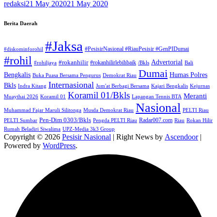
redaksi
21 May 2020
21 May 2020
Berita Daerah
#Jaksa
#PesisirNasional #RiauPesisir #GenPIDumai
#diskominforohil
#rohil
Advertorial
#rokanhilir
#rokanhilirlebihbaik
#rohiljaya
/Bkls
Bali
Dumai
Humas Polres
Bengkalis
Buka Puasa Bersama Pengurus
Demokrat Riau
Internasional
Bkls
Indra Kitang
Jum'at Berbagi Bersama
Kajari Bengkalis
Kejurnas
Koramil 01/Bkls
Meranti
Muaythai 2026
Koramil 01
Lapangan Tennis BTA
Nasional
Muhammad Fajar Maruli Silitonga
Musda Demokrat Riau
PELTI Riau
Pen-Dim 0303/Bkls
Radar007.com
PELTI Sumbar
Pengda PELTI Riau
Riau
Rokan Hilir
Rumah Beladiri Siwalima
UPZ-Media 3k3 Group
Copyright © 2026
Pesisir Nasional
| Right News by
Ascendoor
|
Powered by
WordPress
.