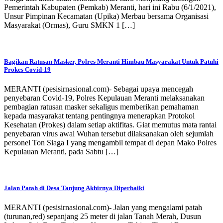
Pemerintah Kabupaten (Pemkab) Meranti, hari ini Rabu (6/1/2021),
Unsur Pimpinan Kecamatan (Upika) Merbau bersama Organisasi
Masyarakat (Ormas), Guru SMKN 1 […]
Bagikan Ratusan Masker, Polres Meranti Himbau Masyarakat Untuk Patuhi
Prokes Covid-19
MERANTI (pesisirnasional.com)- Sebagai upaya mencegah
penyebaran Covid-19, Polres Kepulauan Meranti melaksanakan
pembagian ratusan masker sekaligus memberikan pemahaman
kepada masyarakat tentang pentingnya menerapkan Protokol
Kesehatan (Prokes) dalam setiap aktifitas. Giat memutus mata rantai
penyebaran virus awal Wuhan tersebut dilaksanakan oleh sejumlah
personel Ton Siaga I yang mengambil tempat di depan Mako Polres
Kepulauan Meranti, pada Sabtu […]
Jalan Patah di Desa Tanjung Akhirnya Diperbaiki
MERANTI (pesisirnasional.com)- Jalan yang mengalami patah
(turunan,red) sepanjang 25 meter di jalan Tanah Merah, Dusun