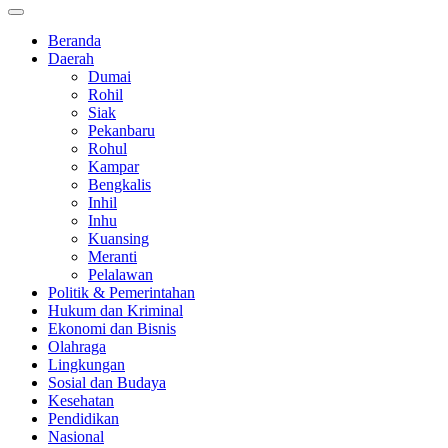
Beranda
Daerah
Dumai
Rohil
Siak
Pekanbaru
Rohul
Kampar
Bengkalis
Inhil
Inhu
Kuansing
Meranti
Pelalawan
Politik & Pemerintahan
Hukum dan Kriminal
Ekonomi dan Bisnis
Olahraga
Lingkungan
Sosial dan Budaya
Kesehatan
Pendidikan
Nasional