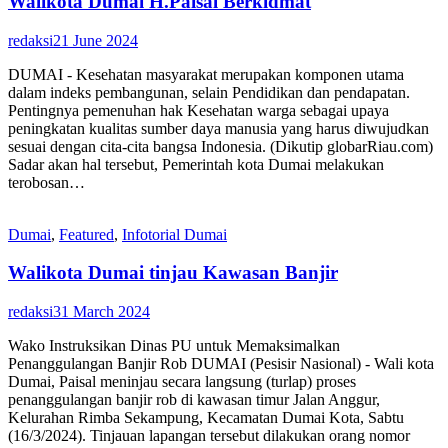
Walikota Dumai H.Paisal Berkidmat
redaksi
21 June 2024
DUMAI - Kesehatan masyarakat merupakan komponen utama
dalam indeks pembangunan, selain Pendidikan dan pendapatan.
Pentingnya pemenuhan hak Kesehatan warga sebagai upaya
peningkatan kualitas sumber daya manusia yang harus diwujudkan
sesuai dengan cita-cita bangsa Indonesia. (Dikutip globarRiau.com)
Sadar akan hal tersebut, Pemerintah kota Dumai melakukan
terobosan…
Dumai
,
Featured
,
Infotorial Dumai
Walikota Dumai tinjau Kawasan Banjir
redaksi
31 March 2024
Wako Instruksikan Dinas PU untuk Memaksimalkan
Penanggulangan Banjir Rob DUMAI (Pesisir Nasional) - Wali kota
Dumai, Paisal meninjau secara langsung (turlap) proses
penanggulangan banjir rob di kawasan timur Jalan Anggur,
Kelurahan Rimba Sekampung, Kecamatan Dumai Kota, Sabtu
(16/3/2024). Tinjauan lapangan tersebut dilakukan orang nomor