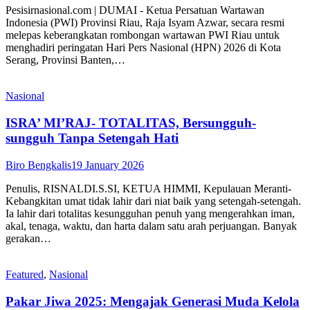
Pesisirnasional.com | DUMAI - Ketua Persatuan Wartawan
Indonesia (PWI) Provinsi Riau, Raja Isyam Azwar, secara resmi
melepas keberangkatan rombongan wartawan PWI Riau untuk
menghadiri peringatan Hari Pers Nasional (HPN) 2026 di Kota
Serang, Provinsi Banten,…
Nasional
ISRA’ MI’RAJ- TOTALITAS, Bersungguh-
sungguh Tanpa Setengah Hati
Biro Bengkalis
19 January 2026
Penulis, RISNALDI.S.SI, KETUA HIMMI, Kepulauan Meranti-
Kebangkitan umat tidak lahir dari niat baik yang setengah-setengah.
Ia lahir dari totalitas kesungguhan penuh yang mengerahkan iman,
akal, tenaga, waktu, dan harta dalam satu arah perjuangan. Banyak
gerakan…
Featured
,
Nasional
Pakar Jiwa 2025: Mengajak Generasi Muda Kelola