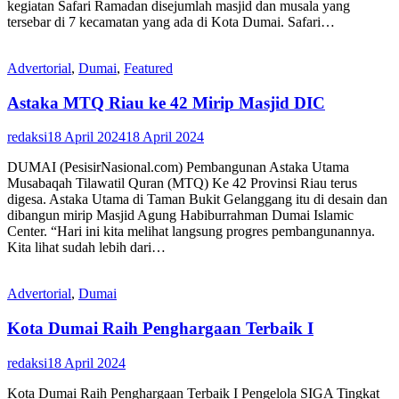
kegiatan Safari Ramadan disejumlah masjid dan musala yang
tersebar di 7 kecamatan yang ada di Kota Dumai. Safari…
Advertorial
,
Dumai
,
Featured
Astaka MTQ Riau ke 42 Mirip Masjid DIC
redaksi
18 April 2024
18 April 2024
DUMAI (PesisirNasional.com) Pembangunan Astaka Utama
Musabaqah Tilawatil Quran (MTQ) Ke 42 Provinsi Riau terus
digesa. Astaka Utama di Taman Bukit Gelanggang itu di desain dan
dibangun mirip Masjid Agung Habiburrahman Dumai Islamic
Center. “Hari ini kita melihat langsung progres pembangunannya.
Kita lihat sudah lebih dari…
Advertorial
,
Dumai
Kota Dumai Raih Penghargaan Terbaik I
redaksi
18 April 2024
Kota Dumai Raih Penghargaan Terbaik I Pengelola SIGA Tingkat