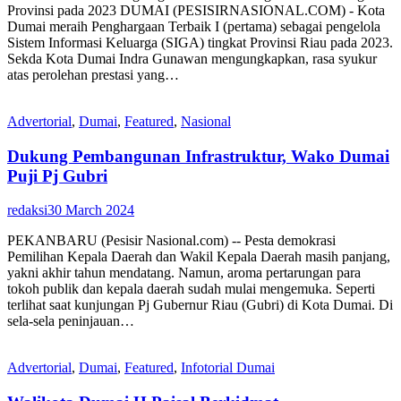
Provinsi pada 2023 DUMAI (PESISIRNASIONAL.COM) - Kota
Dumai meraih Penghargaan Terbaik I (pertama) sebagai pengelola
Sistem Informasi Keluarga (SIGA) tingkat Provinsi Riau pada 2023.
Sekda Kota Dumai Indra Gunawan mengungkapkan, rasa syukur
atas perolehan prestasi yang…
Advertorial
,
Dumai
,
Featured
,
Nasional
Dukung Pembangunan Infrastruktur, Wako Dumai
Puji Pj Gubri
redaksi
30 March 2024
PEKANBARU (Pesisir Nasional.com) -- Pesta demokrasi
Pemilihan Kepala Daerah dan Wakil Kepala Daerah masih panjang,
yakni akhir tahun mendatang. Namun, aroma pertarungan para
tokoh publik dan kepala daerah sudah mulai mengemuka. Seperti
terlihat saat kunjungan Pj Gubernur Riau (Gubri) di Kota Dumai. Di
sela-sela peninjauan…
Advertorial
,
Dumai
,
Featured
,
Infotorial Dumai