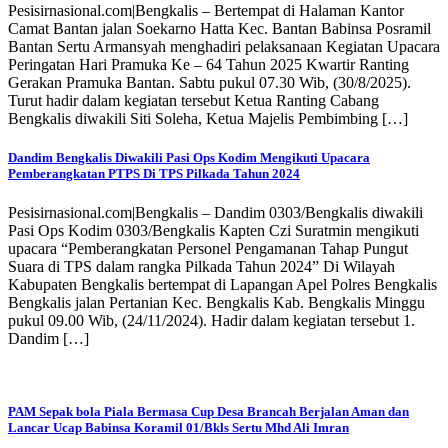
Pesisirnasional.com|Bengkalis – Bertempat di Halaman Kantor
Camat Bantan jalan Soekarno Hatta Kec. Bantan Babinsa Posramil
Bantan Sertu Armansyah menghadiri pelaksanaan Kegiatan Upacara
Peringatan Hari Pramuka Ke – 64 Tahun 2025 Kwartir Ranting
Gerakan Pramuka Bantan. Sabtu pukul 07.30 Wib, (30/8/2025).
Turut hadir dalam kegiatan tersebut Ketua Ranting Cabang
Bengkalis diwakili Siti Soleha, Ketua Majelis Pembimbing […]
Dandim Bengkalis Diwakili Pasi Ops Kodim Mengikuti Upacara
Pemberangkatan PTPS Di TPS Pilkada Tahun 2024
Pesisirnasional.com|Bengkalis – Dandim 0303/Bengkalis diwakili
Pasi Ops Kodim 0303/Bengkalis Kapten Czi Suratmin mengikuti
upacara “Pemberangkatan Personel Pengamanan Tahap Pungut
Suara di TPS dalam rangka Pilkada Tahun 2024” Di Wilayah
Kabupaten Bengkalis bertempat di Lapangan Apel Polres Bengkalis
Bengkalis jalan Pertanian Kec. Bengkalis Kab. Bengkalis Minggu
pukul 09.00 Wib, (24/11/2024). Hadir dalam kegiatan tersebut 1.
Dandim […]
PAM Sepak bola Piala Bermasa Cup Desa Brancah Berjalan Aman dan
Lancar Ucap Babinsa Koramil 01/Bkls Sertu Mhd Ali Imran