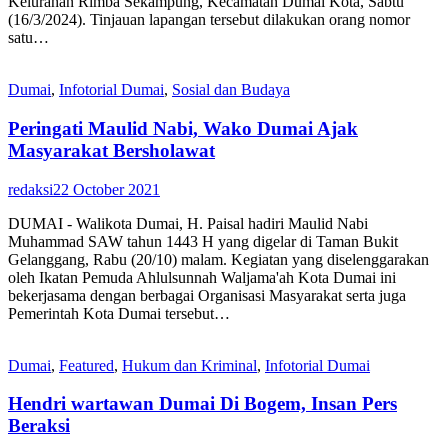
Kelurahan Rimba Sekampung, Kecamatan Dumai Kota, Sabtu
(16/3/2024). Tinjauan lapangan tersebut dilakukan orang nomor
satu…
Dumai
,
Infotorial Dumai
,
Sosial dan Budaya
Peringati Maulid Nabi, Wako Dumai Ajak
Masyarakat Bersholawat
redaksi
22 October 2021
DUMAI - Walikota Dumai, H. Paisal hadiri Maulid Nabi
Muhammad SAW tahun 1443 H yang digelar di Taman Bukit
Gelanggang, Rabu (20/10) malam. Kegiatan yang diselenggarakan
oleh Ikatan Pemuda Ahlulsunnah Waljama'ah Kota Dumai ini
bekerjasama dengan berbagai Organisasi Masyarakat serta juga
Pemerintah Kota Dumai tersebut…
Dumai
,
Featured
,
Hukum dan Kriminal
,
Infotorial Dumai
Hendri wartawan Dumai Di Bogem, Insan Pers
Beraksi