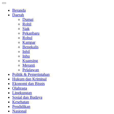
Beranda
Daerah
Dumai
Rohil
Siak
Pekanbaru
Rohul
Kampar
Bengkalis
Inhil
Inhu
Kuansing
Meranti
Pelalawan
Politik & Pemerintahan
Hukum dan Kriminal
Ekonomi dan Bisnis
Olahraga
Lingkungan
Sosial dan Budaya
Kesehatan
Pendidikan
Nasional