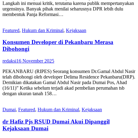
Langkah ini menuai kritik, terutama karena publik mempertanyakan
urgensinya. Banyak pihak menilai seharusnya DPR lebih dulu
membentuk Panja Reformasi…
Featured
,
Hukum dan Kriminal
,
Kejaksaan
Konsumen Developer di Pekanbaru Merasa
Dibohongi
redaksi
16 November 2025
PEKANBARU (RIPES) Seorang konsumen Dr.Gamal Abdul Nasir
telah dibohongi oleh developer Delima Residence Pekanbaru(DRP).
Demikian dikatakan Gamal Abdul Nasir pada Dumai Pos, Ahad
(16/11)” Ketika sebelum terjadi akad pembelian perumahan tsb
dengan ukuran tanah 158…
Dumai
,
Featured
,
Hukum dan Kriminal
,
Kejaksaan
dr Hafiz Pjs RSUD Dumai Akui Dipanggil
Kejaksaan Dumai