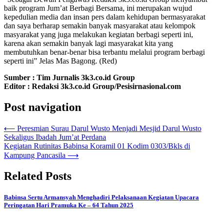
baik program Jum’at Berbagi Bersama, ini merupakan wujud
kepedulian media dan insan pers dalam kehidupan bermasyarakat
dan saya berharap semakin banyak masyarakat atau kelompok
masyarakat yang juga melakukan kegiatan berbagi seperti ini,
karena akan semakin banyak lagi masyarakat kita yang
membutuhkan benar-benar bisa terbantu melalui program berbagi
seperti ini” Jelas Mas Bagong. (Red)
Sumber : Tim Jurnalis 3k3.co.id Group
Editor : Redaksi 3k3.co.id Group/Pesisirnasional.com
Post navigation
⟵
Peresmian Surau Darul Wusto Menjadi Mesjid Darul Wusto
Sekaligus Ibadah Jum’at Perdana
Kegiatan Rutinitas Babinsa Koramil 01 Kodim 0303/Bkls di
Kampung Pancasila
⟶
Related Posts
Babinsa Sertu Armansyah Menghadiri Pelaksanaan Kegiatan Upacara
Peringatan Hari Pramuka Ke – 64 Tahun 2025