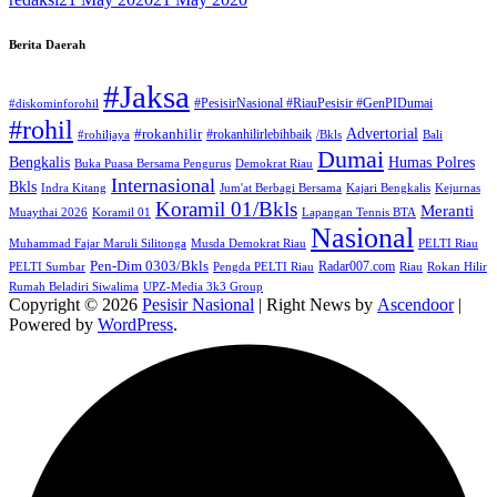
Berita Daerah
#Jaksa
#PesisirNasional #RiauPesisir #GenPIDumai
#diskominforohil
#rohil
Advertorial
#rokanhilir
#rokanhilirlebihbaik
#rohiljaya
/Bkls
Bali
Dumai
Humas Polres
Bengkalis
Buka Puasa Bersama Pengurus
Demokrat Riau
Internasional
Bkls
Indra Kitang
Jum'at Berbagi Bersama
Kajari Bengkalis
Kejurnas
Koramil 01/Bkls
Meranti
Muaythai 2026
Koramil 01
Lapangan Tennis BTA
Nasional
Muhammad Fajar Maruli Silitonga
Musda Demokrat Riau
PELTI Riau
Pen-Dim 0303/Bkls
Radar007.com
PELTI Sumbar
Pengda PELTI Riau
Riau
Rokan Hilir
Rumah Beladiri Siwalima
UPZ-Media 3k3 Group
Copyright © 2026
Pesisir Nasional
| Right News by
Ascendoor
|
Powered by
WordPress
.