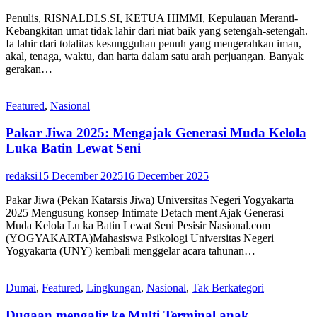
Penulis, RISNALDI.S.SI, KETUA HIMMI, Kepulauan Meranti-
Kebangkitan umat tidak lahir dari niat baik yang setengah-setengah.
Ia lahir dari totalitas kesungguhan penuh yang mengerahkan iman,
akal, tenaga, waktu, dan harta dalam satu arah perjuangan. Banyak
gerakan…
Featured
,
Nasional
Pakar Jiwa 2025: Mengajak Generasi Muda Kelola
Luka Batin Lewat Seni
redaksi
15 December 2025
16 December 2025
Pakar Jiwa (Pekan Katarsis Jiwa) Universitas Negeri Yogyakarta
2025 Mengusung konsep Intimate Detach ment Ajak Generasi
Muda Kelola Lu ka Batin Lewat Seni Pesisir Nasional.com
(YOGYAKARTA)Mahasiswa Psikologi Universitas Negeri
Yogyakarta (UNY) kembali menggelar acara tahunan…
Dumai
,
Featured
,
Lingkungan
,
Nasional
,
Tak Berkategori
Dugaan mengalir ke Multi Terminal anak