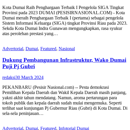
Kota Dumai Raih Penghargaan Terbaik I Pengelola SIGA Tingkat
Provinsi pada 2023 DUMAI (PESISIRNASIONAL.COM) - Kota
Dumai meraih Penghargaan Terbaik I (pertama) sebagai pengelola
Sistem Informasi Keluarga (SIGA) tingkat Provinsi Riau pada 2023.
Sekda Kota Dumai Indra Gunawan mengungkapkan, rasa syukur
atas perolehan prestasi yang…
Advertorial
,
Dumai
,
Featured
,
Nasional
Dukung Pembangunan Infrastruktur, Wako Dumai
Puji Pj Gubri
redaksi
30 March 2024
PEKANBARU (Pesisir Nasional.com) -- Pesta demokrasi
Pemilihan Kepala Daerah dan Wakil Kepala Daerah masih panjang,
yakni akhir tahun mendatang. Namun, aroma pertarungan para
tokoh publik dan kepala daerah sudah mulai mengemuka. Seperti
terlihat saat kunjungan Pj Gubernur Riau (Gubri) di Kota Dumai. Di
sela-sela peninjauan…
Advertorial
,
Dumai
,
Featured
,
Infotorial Dumai