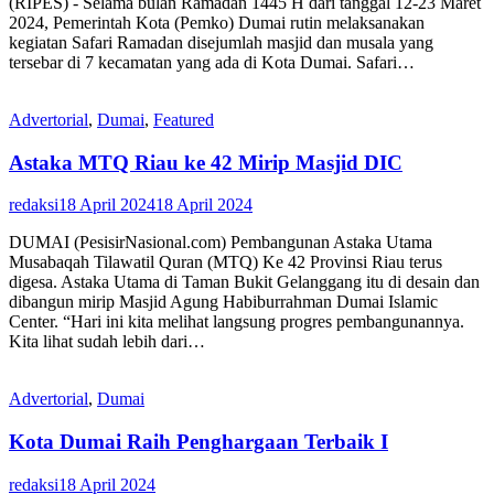
(RIPES) - Selama bulan Ramadan 1445 H dari tanggal 12-23 Maret
2024, Pemerintah Kota (Pemko) Dumai rutin melaksanakan
kegiatan Safari Ramadan disejumlah masjid dan musala yang
tersebar di 7 kecamatan yang ada di Kota Dumai. Safari…
Advertorial
,
Dumai
,
Featured
Astaka MTQ Riau ke 42 Mirip Masjid DIC
redaksi
18 April 2024
18 April 2024
DUMAI (PesisirNasional.com) Pembangunan Astaka Utama
Musabaqah Tilawatil Quran (MTQ) Ke 42 Provinsi Riau terus
digesa. Astaka Utama di Taman Bukit Gelanggang itu di desain dan
dibangun mirip Masjid Agung Habiburrahman Dumai Islamic
Center. “Hari ini kita melihat langsung progres pembangunannya.
Kita lihat sudah lebih dari…
Advertorial
,
Dumai
Kota Dumai Raih Penghargaan Terbaik I
redaksi
18 April 2024