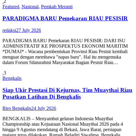
2
Featured
,
Nasional
,
Pemkab Meranti
PARADIGMA BARU Pemekaran RIAU PESISIR
redaksi
27 July 2026
PARADIGMA BARU Pemekaran RIAU PESISIR: DARI ISU
ADMINISTRATIF KE PROSPEKTUS EKONOMI MARITIM
*DUMAI* - Wacana pembentukan Provinsi Riau Pesisir kembali
menguat dengan membawa "napas baru". Hal itu mengemuka
dalam Forum Silaturahmi Masyarakat Bagian Pesisir Riau…
3
Bengkalis
Siap Ukir Prestasi Di Kejurnas, Tim Muaythai Riau
Pusatkan Latihan Di Bengkalis
Biro Bengkalis
24 July 2026
BENGKALIS – Menyambut gelaran Indonesia Muaythai
Championship atau Kejuaraan Nasional Muaythai 2026 pada 4
hingga 9 Agustus mendatang di Bekasi, Jawa Barat, persiapan
matang terus dilakukan. Rumah Beladiri Siwalima, Bengkalis