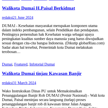
Walikota Dumai H.Paisal Berkidmat
redaksi
21 June 2024
DUMAI - Kesehatan masyarakat merupakan komponen utama
dalam indeks pembangunan, selain Pendidikan dan pendapatan.
Pentingnya pemenuhan hak Kesehatan warga sebagai upaya
peningkatan kualitas sumber daya manusia yang harus diwujudkan
sesuai dengan cita-cita bangsa Indonesia. (Dikutip globarRiau.com)
Sadar akan hal tersebut, Pemerintah kota Dumai melakukan
terobosan…
Dumai
,
Featured
,
Infotorial Dumai
Walikota Dumai tinjau Kawasan Banjir
redaksi
31 March 2024
Wako Instruksikan Dinas PU untuk Memaksimalkan
Penanggulangan Banjir Rob DUMAI (Pesisir Nasional) - Wali kota
Dumai, Paisal meninjau secara langsung (turlap) proses
penanggulangan banjir rob di kawasan timur Jalan Anggur,