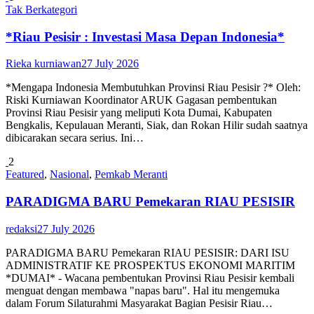
Tak Berkategori
*Riau Pesisir : Investasi Masa Depan Indonesia*
Rieka kurniawan
27 July 2026
*Mengapa Indonesia Membutuhkan Provinsi Riau Pesisir ?* Oleh:
Riski Kurniawan Koordinator ARUK Gagasan pembentukan
Provinsi Riau Pesisir yang meliputi Kota Dumai, Kabupaten
Bengkalis, Kepulauan Meranti, Siak, dan Rokan Hilir sudah saatnya
dibicarakan secara serius. Ini…
2
Featured
,
Nasional
,
Pemkab Meranti
PARADIGMA BARU Pemekaran RIAU PESISIR
redaksi
27 July 2026
PARADIGMA BARU Pemekaran RIAU PESISIR: DARI ISU
ADMINISTRATIF KE PROSPEKTUS EKONOMI MARITIM
*DUMAI* - Wacana pembentukan Provinsi Riau Pesisir kembali
menguat dengan membawa "napas baru". Hal itu mengemuka
dalam Forum Silaturahmi Masyarakat Bagian Pesisir Riau…