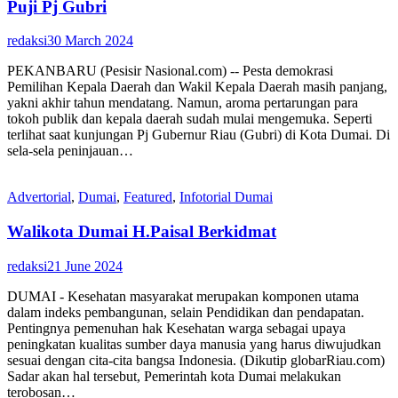
Puji Pj Gubri
redaksi
30 March 2024
PEKANBARU (Pesisir Nasional.com) -- Pesta demokrasi
Pemilihan Kepala Daerah dan Wakil Kepala Daerah masih panjang,
yakni akhir tahun mendatang. Namun, aroma pertarungan para
tokoh publik dan kepala daerah sudah mulai mengemuka. Seperti
terlihat saat kunjungan Pj Gubernur Riau (Gubri) di Kota Dumai. Di
sela-sela peninjauan…
Advertorial
,
Dumai
,
Featured
,
Infotorial Dumai
Walikota Dumai H.Paisal Berkidmat
redaksi
21 June 2024
DUMAI - Kesehatan masyarakat merupakan komponen utama
dalam indeks pembangunan, selain Pendidikan dan pendapatan.
Pentingnya pemenuhan hak Kesehatan warga sebagai upaya
peningkatan kualitas sumber daya manusia yang harus diwujudkan
sesuai dengan cita-cita bangsa Indonesia. (Dikutip globarRiau.com)
Sadar akan hal tersebut, Pemerintah kota Dumai melakukan
terobosan…