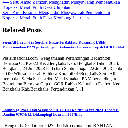
⟵
Sertu Amad Zamzuri Menghadiri Musyawarah Pembentukan
Koperasi Merah Putih Desa Ulupulau
Sertu Andi Kesuma Menghadiri Musyawarah Pembentukan
Koperasi Merah Putih Desa Kembung Luar
⟶
Related Posts
Sertu Ali Imran dan Serda S. Pasaribu Babinsa Koramil 01/Bkls-
Melaksanakan PAM pertandingan Badminton Bermasa Cup di GOR Rabbit
Pesisirnasional.com Pengamanan Pertandingan Badminton
Bermasa CUP 2023 Kec.Bengkalis Kab. Bengkalis Tahun 2023.
Bengkalis, 23 Juli 2023 Pada hari Sabtu tanggal 22 Juli 2023 pukul
20.00 Wib s/d selesai Babinsa Koramil 01/Bengkalis Sertu Ali
Imran dan Serda S. Pasaribu Melaksanakan PAM pertandingan
Badminton Bermasa Cup di GOR Rabbit Kelurahan Damon Kec.
Bengkalis Kab.Bengkalis. Pertandingan […]
Launching Pos Ramil Sempena “HUT TNI Ke 78” Tahun 2023, Dihadiri
Dandim 0303/Bkls Didampingi Danramil 01/Bkls
Bengkalis, 6 Oktober 2023 Pesisirnasional.com|BANTAN-