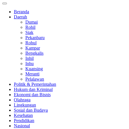
Beranda
Daerah
Dumai
Rohil
Siak
Pekanbaru
Rohul
Kampar
Bengkalis
Inhil
Inhu
Kuansing
Meranti
Pelalawan
Politik & Pemerintahan
Hukum dan Kriminal
Ekonomi dan Bisnis
Olahraga
Lingkungan
Sosial dan Budaya
Kesehatan
Pendidikan
Nasional