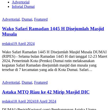
Advertorial
Inforial Dumai
Advertorial
,
Dumai
,
Featured
Wako Safari Ramadan 1445 H Disejumlah Masjid
Musala
redaksi
19 April 2024
Wako Safari Ramadan 1445 H Disejumlah Masjid Musala DUMAI
(RIPES) - Selama bulan Ramadan 1445 H dari tanggal 12-23 Maret
2024, Pemerintah Kota (Pemko) Dumai rutin melaksanakan
kegiatan Safari Ramadan disejumlah masjid dan musala yang
tersebar di 7 kecamatan yang ada di Kota Dumai. Safari…
Advertorial
,
Dumai
,
Featured
Astaka MTQ Riau ke 42 Mirip Masjid DIC
redaksi
18 April 2024
18 April 2024
DUMAI (PesisirNasional.com) Pembangunan Astaka Utama