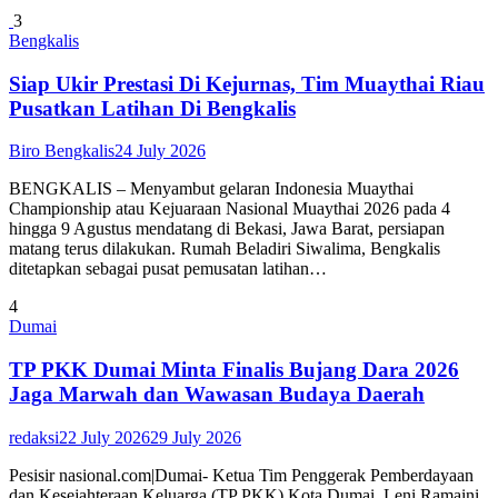
3
Bengkalis
Siap Ukir Prestasi Di Kejurnas, Tim Muaythai Riau
Pusatkan Latihan Di Bengkalis
Biro Bengkalis
24 July 2026
BENGKALIS – Menyambut gelaran Indonesia Muaythai
Championship atau Kejuaraan Nasional Muaythai 2026 pada 4
hingga 9 Agustus mendatang di Bekasi, Jawa Barat, persiapan
matang terus dilakukan. Rumah Beladiri Siwalima, Bengkalis
ditetapkan sebagai pusat pemusatan latihan…
4
Dumai
TP PKK Dumai Minta Finalis Bujang Dara 2026
Jaga Marwah dan Wawasan Budaya Daerah
redaksi
22 July 2026
29 July 2026
Pesisir nasional.com|Dumai- Ketua Tim Penggerak Pemberdayaan
dan Kesejahteraan Keluarga (TP PKK) Kota Dumai, Leni Ramaini,