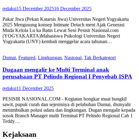
redaksi
15 December 2025
16 December 2025
Pakar Jiwa (Pekan Katarsis Jiwa) Universitas Negeri Yogyakarta
2025 Mengusung konsep Intimate Detach ment Ajak Generasi
Muda Kelola Lu ka Batin Lewat Seni Pesisir Nasional.com
(YOGYAKARTA)Mahasiswa Psikologi Universitas Negeri
Yogyakarta (UNY) kembali menggelar acara tahunan…
Dumai
,
Featured
,
Lingkungan
,
Nasional
,
Tak Berkategori
Dugaan mengalir ke Multi Terminal anak
perusahaan PT Pelindo Regional I Penyebab ISPA
redaksi
11 December 2025
PESISIR NASIONAL.COM - Kegiatan bongkar muat bungkil
sawit, pupuk curah dan sejenisnya di pelabuhan Dumai, disinyalir
menimbulkan polusi udara dan lingkungan. Dugan mengalir kepada
sosok Branch Manager multi Terminal PT Pelindo Regional Cab 1
Teddy…
Kejaksaan