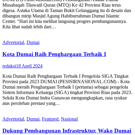
Musabaqah Tilawatil Quran (MTQ) Ke 42 Provinsi Riau terus
digesa. Astaka Utama di Taman Bukit Gelanggang itu di desain dan
dibangun mirip Masjid Agung Habiburrahman Dumai Islamic
Center. “Hari ini kita melihat langsung progres pembangunannya.
Kita lihat sudah lebih dari…
Advertorial
,
Dumai
Kota Dumai Raih Penghargaan Terbaik I
redaksi
18 April 2024
Kota Dumai Raih Penghargaan Terbaik I Pengelola SIGA Tingkat
Provinsi pada 2023 DUMAI (PESISIRNASIONAL.COM) - Kota
Dumai meraih Penghargaan Terbaik I (pertama) sebagai pengelola
Sistem Informasi Keluarga (SIGA) tingkat Provinsi Riau pada 2023.
Sekda Kota Dumai Indra Gunawan mengungkapkan, rasa syukur
atas perolehan prestasi yang…
Advertorial
,
Dumai
,
Featured
,
Nasional
Dukung Pembangunan Infrastruktur, Wako Dumai