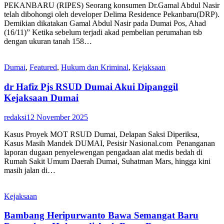
PEKANBARU (RIPES) Seorang konsumen Dr.Gamal Abdul Nasir
telah dibohongi oleh developer Delima Residence Pekanbaru(DRP).
Demikian dikatakan Gamal Abdul Nasir pada Dumai Pos, Ahad
(16/11)” Ketika sebelum terjadi akad pembelian perumahan tsb
dengan ukuran tanah 158…
Dumai
,
Featured
,
Hukum dan Kriminal
,
Kejaksaan
dr Hafiz Pjs RSUD Dumai Akui Dipanggil
Kejaksaan Dumai
redaksi
12 November 2025
Kasus Proyek MOT RSUD Dumai, Delapan Saksi Diperiksa,
Kasus Masih Mandek DUMAI, Pesisir Nasional.com Penanganan
laporan dugaan penyelewengan pengadaan alat medis bedah di
Rumah Sakit Umum Daerah Dumai, Suhatman Mars, hingga kini
masih jalan di…
Kejaksaan
Bambang Heripurwanto Bawa Semangat Baru