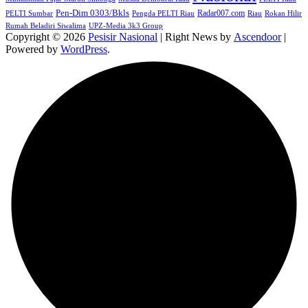
Pen-Dim 0303/Bkls
Radar007.com
PELTI Sumbar
Pengda PELTI Riau
Riau
Rokan Hilir
Rumah Beladiri Siwalima
UPZ-Media 3k3 Group
Copyright © 2026
Pesisir Nasional
| Right News by
Ascendoor
|
Powered by
WordPress
.