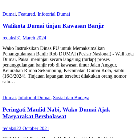
Dumai
,
Featured
,
Infotorial Dumai
Walikota Dumai tinjau Kawasan Banjir
redaksi
31 March 2024
Wako Instruksikan Dinas PU untuk Memaksimalkan
Penanggulangan Banjir Rob DUMAI (Pesisir Nasional) - Wali kota
Dumai, Paisal meninjau secara langsung (turlap) proses
penanggulangan banjir rob di kawasan timur Jalan Anggur,
Kelurahan Rimba Sekampung, Kecamatan Dumai Kota, Sabtu
(16/3/2024). Tinjauan lapangan tersebut dilakukan orang nomor
satu…
Dumai
,
Infotorial Dumai
,
Sosial dan Budaya
Peringati Maulid Nabi, Wako Dumai Ajak
Masyarakat Bersholawat
redaksi
22 October 2021