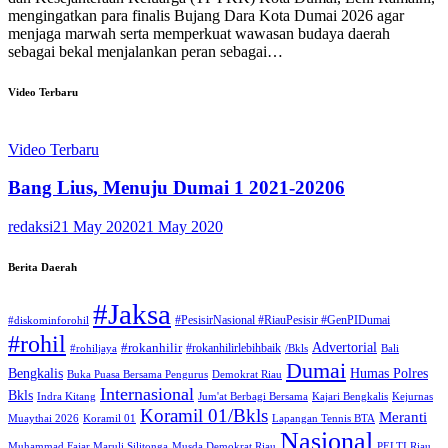
mengingatkan para finalis Bujang Dara Kota Dumai 2026 agar
menjaga marwah serta memperkuat wawasan budaya daerah
sebagai bekal menjalankan peran sebagai…
Video Terbaru
Video Terbaru
Bang Lius, Menuju Dumai 1 2021-20206
redaksi
21 May 2020
21 May 2020
Berita Daerah
#Jaksa
#PesisirNasional #RiauPesisir #GenPIDumai
#diskominforohil
#rohil
Advertorial
#rokanhilir
#rokanhilirlebihbaik
#rohiljaya
/Bkls
Bali
Dumai
Humas Polres
Bengkalis
Buka Puasa Bersama Pengurus
Demokrat Riau
Internasional
Bkls
Indra Kitang
Jum'at Berbagi Bersama
Kajari Bengkalis
Kejurnas
Koramil 01/Bkls
Meranti
Muaythai 2026
Koramil 01
Lapangan Tennis BTA
Nasional
Muhammad Fajar Maruli Silitonga
Musda Demokrat Riau
PELTI Riau