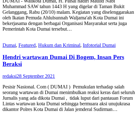
DUMAI - Walikota Dumai, H. Paisal hadiri Maulid Nabi
Muhammad SAW tahun 1443 H yang digelar di Taman Bukit
Gelanggang, Rabu (20/10) malam. Kegiatan yang diselenggarakan
oleh Ikatan Pemuda Ahlulsunnah Waljama'ah Kota Dumai ini
bekerjasama dengan berbagai Organisasi Masyarakat serta juga
Pemerintah Kota Dumai tersebut…
Dumai
,
Featured
,
Hukum dan Kriminal
,
Infotorial Dumai
Hendri wartawan Dumai Di Bogem, Insan Pers
Beraksi
redaksi
28 September 2021
Pesisir Nasional. Com ( DUMAI ) Pemukulan terhadap salah
seorang wartawan di Dumai menimbulkan reaksi keras dari seluruh
Jurnalis yang ada dikota Dumai , tidak luput dari pantauan Forum
Lintas wartawan kota Dumai sehingga bermuara aksi unujukrasa
dikantor Polres Kota Dumai di Jalan jemderal Sudirman…