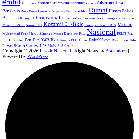
#rohil
Advertorial
#rokanhilir
#rokanhilirlebihbaik
#rohiljaya
/Bkls
Bali
Dumai
Humas Polres
Bengkalis
Buka Puasa Bersama Pengurus
Demokrat Riau
Internasional
Bkls
Indra Kitang
Jum'at Berbagi Bersama
Kajari Bengkalis
Kejurnas
Koramil 01/Bkls
Meranti
Muaythai 2026
Koramil 01
Lapangan Tennis BTA
Nasional
Muhammad Fajar Maruli Silitonga
Musda Demokrat Riau
PELTI Riau
Pen-Dim 0303/Bkls
Radar007.com
PELTI Sumbar
Pengda PELTI Riau
Riau
Rokan Hilir
Rumah Beladiri Siwalima
UPZ-Media 3k3 Group
Copyright © 2026
Pesisir Nasional
| Right News by
Ascendoor
|
Powered by
WordPress
.