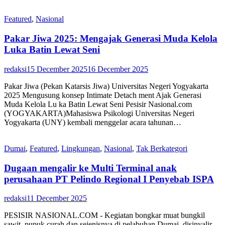
Featured
,
Nasional
Pakar Jiwa 2025: Mengajak Generasi Muda Kelola
Luka Batin Lewat Seni
redaksi
15 December 2025
16 December 2025
Pakar Jiwa (Pekan Katarsis Jiwa) Universitas Negeri Yogyakarta
2025 Mengusung konsep Intimate Detach ment Ajak Generasi
Muda Kelola Lu ka Batin Lewat Seni Pesisir Nasional.com
(YOGYAKARTA)Mahasiswa Psikologi Universitas Negeri
Yogyakarta (UNY) kembali menggelar acara tahunan…
Dumai
,
Featured
,
Lingkungan
,
Nasional
,
Tak Berkategori
Dugaan mengalir ke Multi Terminal anak
perusahaan PT Pelindo Regional I Penyebab ISPA
redaksi
11 December 2025
PESISIR NASIONAL.COM - Kegiatan bongkar muat bungkil
sawit, pupuk curah dan sejenisnya di pelabuhan Dumai, disinyalir