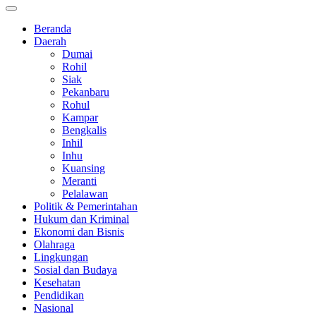
Beranda
Daerah
Dumai
Rohil
Siak
Pekanbaru
Rohul
Kampar
Bengkalis
Inhil
Inhu
Kuansing
Meranti
Pelalawan
Politik & Pemerintahan
Hukum dan Kriminal
Ekonomi dan Bisnis
Olahraga
Lingkungan
Sosial dan Budaya
Kesehatan
Pendidikan
Nasional