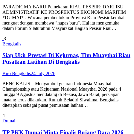
PARADIGMA BARU Pemekaran RIAU PESISIR: DARI ISU
ADMINISTRATIF KE PROSPEKTUS EKONOMI MARITIM
*DUMAI* - Wacana pembentukan Provinsi Riau Pesisir kembali
menguat dengan membawa "napas baru". Hal itu mengemuka
dalam Forum Silaturahmi Masyarakat Bagian Pesisir Riau…
3
Bengkalis
Siap Ukir Prestasi Di Kejurnas, Tim Muaythai Riau
Pusatkan Latihan Di Bengkalis
Biro Bengkalis
24 July 2026
BENGKALIS – Menyambut gelaran Indonesia Muaythai
Championship atau Kejuaraan Nasional Muaythai 2026 pada 4
hingga 9 Agustus mendatang di Bekasi, Jawa Barat, persiapan
matang terus dilakukan. Rumah Beladiri Siwalima, Bengkalis
ditetapkan sebagai pusat pemusatan latihan…
4
Dumai
TP PKK Dumai Minta Finalis Bujang Dara 2026