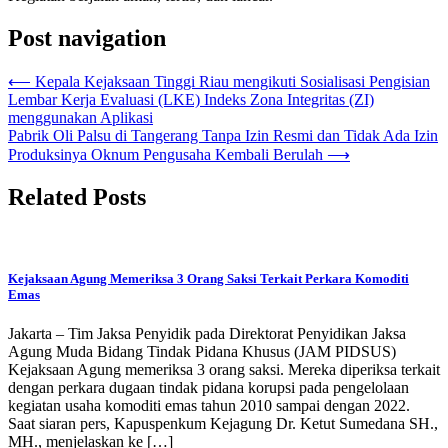
Post navigation
⟵
Kepala Kejaksaan Tinggi Riau mengikuti Sosialisasi Pengisian
Lembar Kerja Evaluasi (LKE) Indeks Zona Integritas (ZI)
menggunakan Aplikasi
Pabrik Oli Palsu di Tangerang Tanpa Izin Resmi dan Tidak Ada Izin
Produksinya Oknum Pengusaha Kembali Berulah
⟶
Related Posts
Kejaksaan Agung Memeriksa 3 Orang Saksi Terkait Perkara Komoditi
Emas
Jakarta – Tim Jaksa Penyidik pada Direktorat Penyidikan Jaksa
Agung Muda Bidang Tindak Pidana Khusus (JAM PIDSUS)
Kejaksaan Agung memeriksa 3 orang saksi. Mereka diperiksa terkait
dengan perkara dugaan tindak pidana korupsi pada pengelolaan
kegiatan usaha komoditi emas tahun 2010 sampai dengan 2022.
Saat siaran pers, Kapuspenkum Kejagung Dr. Ketut Sumedana SH.,
MH., menjelaskan ke […]