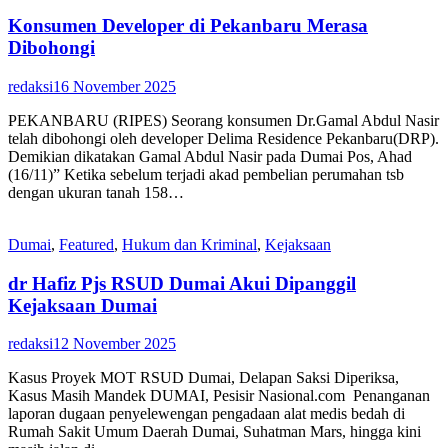
Konsumen Developer di Pekanbaru Merasa
Dibohongi
redaksi
16 November 2025
PEKANBARU (RIPES) Seorang konsumen Dr.Gamal Abdul Nasir
telah dibohongi oleh developer Delima Residence Pekanbaru(DRP).
Demikian dikatakan Gamal Abdul Nasir pada Dumai Pos, Ahad
(16/11)” Ketika sebelum terjadi akad pembelian perumahan tsb
dengan ukuran tanah 158…
Dumai
,
Featured
,
Hukum dan Kriminal
,
Kejaksaan
dr Hafiz Pjs RSUD Dumai Akui Dipanggil
Kejaksaan Dumai
redaksi
12 November 2025
Kasus Proyek MOT RSUD Dumai, Delapan Saksi Diperiksa,
Kasus Masih Mandek DUMAI, Pesisir Nasional.com Penanganan
laporan dugaan penyelewengan pengadaan alat medis bedah di
Rumah Sakit Umum Daerah Dumai, Suhatman Mars, hingga kini