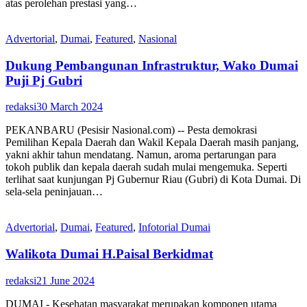
atas perolehan prestasi yang…
Advertorial
,
Dumai
,
Featured
,
Nasional
Dukung Pembangunan Infrastruktur, Wako Dumai
Puji Pj Gubri
redaksi
30 March 2024
PEKANBARU (Pesisir Nasional.com) -- Pesta demokrasi
Pemilihan Kepala Daerah dan Wakil Kepala Daerah masih panjang,
yakni akhir tahun mendatang. Namun, aroma pertarungan para
tokoh publik dan kepala daerah sudah mulai mengemuka. Seperti
terlihat saat kunjungan Pj Gubernur Riau (Gubri) di Kota Dumai. Di
sela-sela peninjauan…
Advertorial
,
Dumai
,
Featured
,
Infotorial Dumai
Walikota Dumai H.Paisal Berkidmat
redaksi
21 June 2024
DUMAI - Kesehatan masyarakat merupakan komponen utama