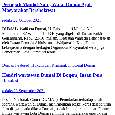
Peringati Maulid Nabi, Wako Dumai Ajak
Masyarakat Bersholawat
redaksi
22 October 2021
DUMAI - Walikota Dumai, H. Paisal hadiri Maulid Nabi
Muhammad SAW tahun 1443 H yang digelar di Taman Bukit
Gelanggang, Rabu (20/10) malam. Kegiatan yang diselenggarakan
oleh Ikatan Pemuda Ahlulsunnah Waljama'ah Kota Dumai ini
bekerjasama dengan berbagai Organisasi Masyarakat serta juga
Pemerintah Kota Dumai tersebut…
Dumai
,
Featured
,
Hukum dan Kriminal
,
Infotorial Dumai
Hendri wartawan Dumai Di Bogem, Insan Pers
Beraksi
redaksi
28 September 2021
Pesisir Nasional. Com ( DUMAI ) Pemukulan terhadap salah
seorang wartawan di Dumai menimbulkan reaksi keras dari seluruh
Jurnalis yang ada dikota Dumai , tidak luput dari pantauan Forum
Lintas wartawan kota Dumai sehingga bermuara aksi unujukrasa