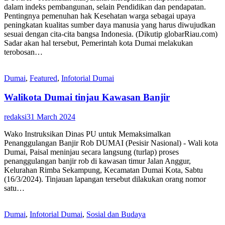
dalam indeks pembangunan, selain Pendidikan dan pendapatan.
Pentingnya pemenuhan hak Kesehatan warga sebagai upaya
peningkatan kualitas sumber daya manusia yang harus diwujudkan
sesuai dengan cita-cita bangsa Indonesia. (Dikutip globarRiau.com)
Sadar akan hal tersebut, Pemerintah kota Dumai melakukan
terobosan…
Dumai
,
Featured
,
Infotorial Dumai
Walikota Dumai tinjau Kawasan Banjir
redaksi
31 March 2024
Wako Instruksikan Dinas PU untuk Memaksimalkan
Penanggulangan Banjir Rob DUMAI (Pesisir Nasional) - Wali kota
Dumai, Paisal meninjau secara langsung (turlap) proses
penanggulangan banjir rob di kawasan timur Jalan Anggur,
Kelurahan Rimba Sekampung, Kecamatan Dumai Kota, Sabtu
(16/3/2024). Tinjauan lapangan tersebut dilakukan orang nomor
satu…
Dumai
,
Infotorial Dumai
,
Sosial dan Budaya