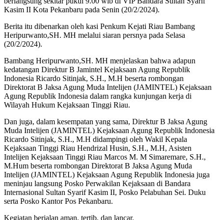
berlangsung sekitar pukul 9.00 wib di VIP Bandara Sultan Syarif
Kasim II Kota Pekanbaru pada Senin (20/2/2024).
Berita itu dibenarkan oleh kasi Penkum Kejati Riau Bambang
Heripurwanto,SH. MH melalui siaran persnya pada Selasa
(20/2/2024).
Bambang Heripurwanto,SH. MH menjelaskan bahwa adapun
kedatangan Direktur B Jamintel Kejaksaan Agung Republik
Indonesia Ricardo Sitinjak, S.H., M.H beserta rombongan
Direktorat B Jaksa Agung Muda Intelijen (JAMINTEL) Kejaksaan
Agung Republik Indonesia dalam rangka kunjungan kerja di
Wilayah Hukum Kejaksaan Tinggi Riau.
Dan juga, dalam kesempatan yang sama, Direktur B Jaksa Agung
Muda Intelijen (JAMINTEL) Kejaksaan Agung Republik Indonesia
Ricardo Sitinjak, S.H., M.H didampingi oleh Wakil Kepala
Kejaksaan Tinggi Riau Hendrizal Husin, S.H., M.H, Asisten
Intelijen Kejaksaan Tinggi Riau Marcos M. M Simaremare, S.H.,
M.Hum beserta rombongan Direktorat B Jaksa Agung Muda
Intelijen (JAMINTEL) Kejaksaan Agung Republik Indonesia juga
meninjau langsung Posko Perwakilan Kejaksaan di Bandara
Internasional Sultan Syarif Kasim II, Posko Pelabuhan Sei. Duku
serta Posko Kantor Pos Pekanbaru.
Kegiatan berjalan aman, tertib, dan lancar.