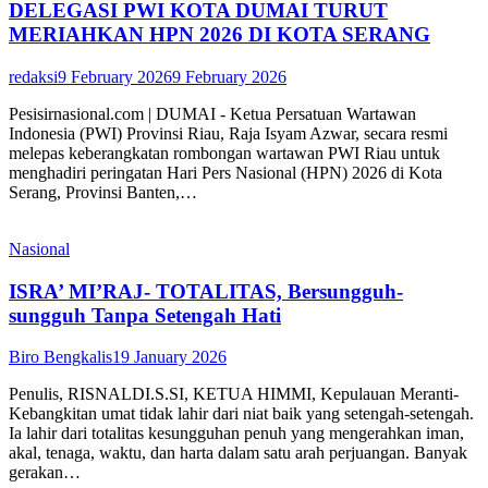
DELEGASI PWI KOTA DUMAI TURUT
MERIAHKAN HPN 2026 DI KOTA SERANG
redaksi
9 February 2026
9 February 2026
Pesisirnasional.com | DUMAI - Ketua Persatuan Wartawan
Indonesia (PWI) Provinsi Riau, Raja Isyam Azwar, secara resmi
melepas keberangkatan rombongan wartawan PWI Riau untuk
menghadiri peringatan Hari Pers Nasional (HPN) 2026 di Kota
Serang, Provinsi Banten,…
Nasional
ISRA’ MI’RAJ- TOTALITAS, Bersungguh-
sungguh Tanpa Setengah Hati
Biro Bengkalis
19 January 2026
Penulis, RISNALDI.S.SI, KETUA HIMMI, Kepulauan Meranti-
Kebangkitan umat tidak lahir dari niat baik yang setengah-setengah.
Ia lahir dari totalitas kesungguhan penuh yang mengerahkan iman,
akal, tenaga, waktu, dan harta dalam satu arah perjuangan. Banyak
gerakan…