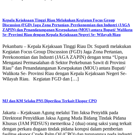
Kepala Kejaksaan Tinggi Riau Melakukan Kegiatan Focus Group
Discussion (FGD) Jaga Zona Pertanian, Perekonomian dan Industri (JAGA
ZAPIN) dan Penandatanganan Kesepakatan (MOU) antara Bupati/ Walikota
Se- Provinsi Riau dengan Kepala Kejaksaan Negeri Se- Wilayah Riau
Pekanbaru – Kepala Kejaksaan Tinggi Riau Dr. Supardi melakukan
Kegiatan Focus Group Discussion (FGD) Jaga Zona Pertanian,
Perekonomian dan Industri (JAGA ZAPIN) dengan tema “Upaya
Mengatasi Permasalahan di Sektor Perkebunan Sawit di Provinsi
Riau” dan Penandatanganan Kesepakatan (MOU) antara Bupati/
Walikota Se- Provinsi Riau dengan Kepala Kejaksaan Negeri Se-
Wilayah Riau. Kegiatan FGD dan […]
MJ dan KM Selaku PNS Diperiksa Terkait Ekspor CPO
Jakarta – Kejaksaan Agung melalui Tim Jaksa Penyidik pada
Direktorat Penyidikan Jaksa Agung Muda Bidang Tindak Pidana
Khusus (JAM PIDSUS) memeriksa 2 (dua) orang saksi yang terkait
dengan perkara dugaan tindak pidana korupsi dalam pemberian
fasilitas ekspor Crude Palm Oil (CPO) dan turunannya pada industri