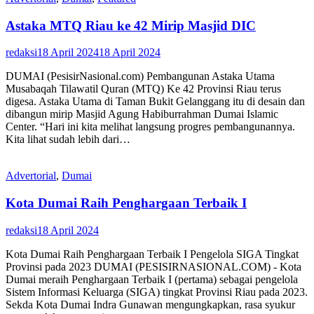
Astaka MTQ Riau ke 42 Mirip Masjid DIC
redaksi
18 April 2024
18 April 2024
DUMAI (PesisirNasional.com) Pembangunan Astaka Utama
Musabaqah Tilawatil Quran (MTQ) Ke 42 Provinsi Riau terus
digesa. Astaka Utama di Taman Bukit Gelanggang itu di desain dan
dibangun mirip Masjid Agung Habiburrahman Dumai Islamic
Center. “Hari ini kita melihat langsung progres pembangunannya.
Kita lihat sudah lebih dari…
Advertorial
,
Dumai
Kota Dumai Raih Penghargaan Terbaik I
redaksi
18 April 2024
Kota Dumai Raih Penghargaan Terbaik I Pengelola SIGA Tingkat
Provinsi pada 2023 DUMAI (PESISIRNASIONAL.COM) - Kota
Dumai meraih Penghargaan Terbaik I (pertama) sebagai pengelola
Sistem Informasi Keluarga (SIGA) tingkat Provinsi Riau pada 2023.
Sekda Kota Dumai Indra Gunawan mengungkapkan, rasa syukur