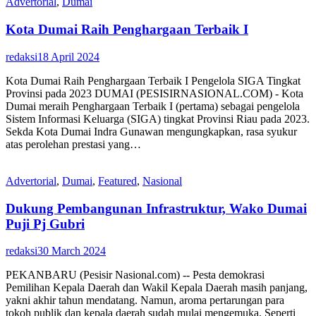
Advertorial
,
Dumai
Kota Dumai Raih Penghargaan Terbaik I
redaksi
18 April 2024
Kota Dumai Raih Penghargaan Terbaik I Pengelola SIGA Tingkat
Provinsi pada 2023 DUMAI (PESISIRNASIONAL.COM) - Kota
Dumai meraih Penghargaan Terbaik I (pertama) sebagai pengelola
Sistem Informasi Keluarga (SIGA) tingkat Provinsi Riau pada 2023.
Sekda Kota Dumai Indra Gunawan mengungkapkan, rasa syukur
atas perolehan prestasi yang…
Advertorial
,
Dumai
,
Featured
,
Nasional
Dukung Pembangunan Infrastruktur, Wako Dumai
Puji Pj Gubri
redaksi
30 March 2024
PEKANBARU (Pesisir Nasional.com) -- Pesta demokrasi
Pemilihan Kepala Daerah dan Wakil Kepala Daerah masih panjang,
yakni akhir tahun mendatang. Namun, aroma pertarungan para
tokoh publik dan kepala daerah sudah mulai mengemuka. Seperti