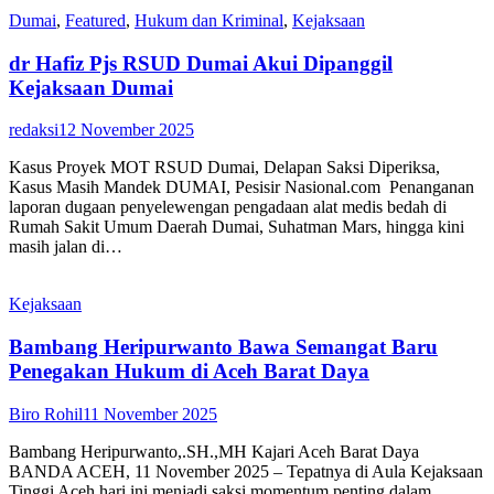
Dumai
,
Featured
,
Hukum dan Kriminal
,
Kejaksaan
dr Hafiz Pjs RSUD Dumai Akui Dipanggil
Kejaksaan Dumai
redaksi
12 November 2025
Kasus Proyek MOT RSUD Dumai, Delapan Saksi Diperiksa,
Kasus Masih Mandek DUMAI, Pesisir Nasional.com Penanganan
laporan dugaan penyelewengan pengadaan alat medis bedah di
Rumah Sakit Umum Daerah Dumai, Suhatman Mars, hingga kini
masih jalan di…
Kejaksaan
Bambang Heripurwanto Bawa Semangat Baru
Penegakan Hukum di Aceh Barat Daya
Biro Rohil
11 November 2025
Bambang Heripurwanto,.SH.,MH Kajari Aceh Barat Daya
BANDA ACEH, 11 November 2025 – Tepatnya di Aula Kejaksaan
Tinggi Aceh hari ini menjadi saksi momentum penting dalam