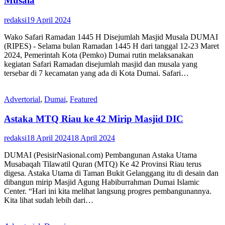
Musala
redaksi
19 April 2024
Wako Safari Ramadan 1445 H Disejumlah Masjid Musala DUMAI
(RIPES) - Selama bulan Ramadan 1445 H dari tanggal 12-23 Maret
2024, Pemerintah Kota (Pemko) Dumai rutin melaksanakan
kegiatan Safari Ramadan disejumlah masjid dan musala yang
tersebar di 7 kecamatan yang ada di Kota Dumai. Safari…
Advertorial
,
Dumai
,
Featured
Astaka MTQ Riau ke 42 Mirip Masjid DIC
redaksi
18 April 2024
18 April 2024
DUMAI (PesisirNasional.com) Pembangunan Astaka Utama
Musabaqah Tilawatil Quran (MTQ) Ke 42 Provinsi Riau terus
digesa. Astaka Utama di Taman Bukit Gelanggang itu di desain dan
dibangun mirip Masjid Agung Habiburrahman Dumai Islamic
Center. “Hari ini kita melihat langsung progres pembangunannya.
Kita lihat sudah lebih dari…