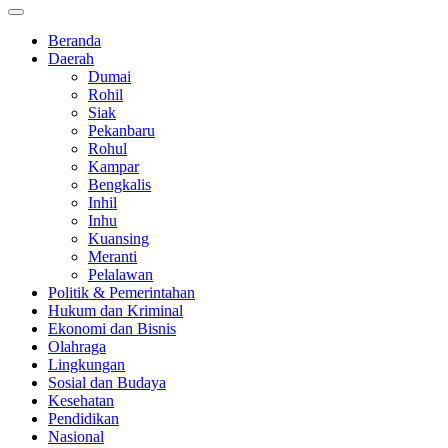
Beranda
Daerah
Dumai
Rohil
Siak
Pekanbaru
Rohul
Kampar
Bengkalis
Inhil
Inhu
Kuansing
Meranti
Pelalawan
Politik & Pemerintahan
Hukum dan Kriminal
Ekonomi dan Bisnis
Olahraga
Lingkungan
Sosial dan Budaya
Kesehatan
Pendidikan
Nasional