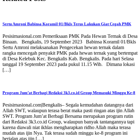
Sertu Amroni Babinsa Koramil 01/Bkls Terus Lakukan Giat Cegah PMK
Pesisirnasional.com Pemeriksaan PMK Pada Hewan Ternak di Desa
Binaan. Bengkalis, 19 September 2023 Babinsa Koramil 01/Bkls
Sertu Amroni melaksanakan Pengecekan hewan ternak dalam
rangka mencegah penyakit PMK pada hewan ternak yang bertempat
di Desa Kelebuk Kec. Bengkalis Kab. Bengkalis. Pada hari Selasa
tanggal 19 September 2023 pada pukul 11.15 Wib. Dimana lokasi
[…]
Program Jum’at Berbagi Redaksi 3k3.co.id Group Memasuki Minggu Ke-8
Pesisirnasional.com|Bengkalis– Segala kemudahan datangnya dari
Allah SWT, walaupun terasa berat maka pasti ringan atas ijin Allah
SWT. Program Jum’at Berbagi Bersama merupakan program rutin
dari Redaksi 3k3.co.id Group, walaupun banyak tantangannya tapi
karena diawali niat ikhlas mengharapkan ridho Allah maka terasa
mudah atas ijin Nya. Tak terasa sudah minggu ke-8 program ini
berjalan atas ijin […]