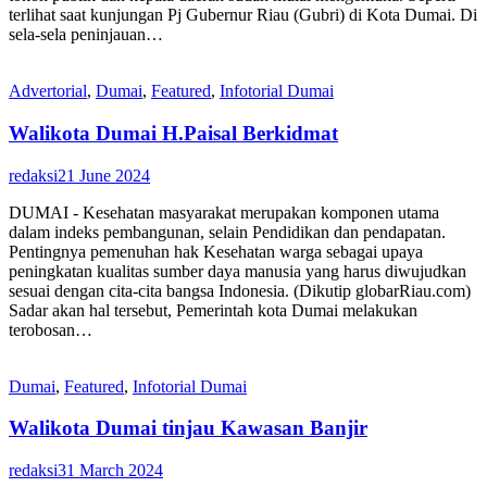
terlihat saat kunjungan Pj Gubernur Riau (Gubri) di Kota Dumai. Di
sela-sela peninjauan…
Advertorial
,
Dumai
,
Featured
,
Infotorial Dumai
Walikota Dumai H.Paisal Berkidmat
redaksi
21 June 2024
DUMAI - Kesehatan masyarakat merupakan komponen utama
dalam indeks pembangunan, selain Pendidikan dan pendapatan.
Pentingnya pemenuhan hak Kesehatan warga sebagai upaya
peningkatan kualitas sumber daya manusia yang harus diwujudkan
sesuai dengan cita-cita bangsa Indonesia. (Dikutip globarRiau.com)
Sadar akan hal tersebut, Pemerintah kota Dumai melakukan
terobosan…
Dumai
,
Featured
,
Infotorial Dumai
Walikota Dumai tinjau Kawasan Banjir
redaksi
31 March 2024