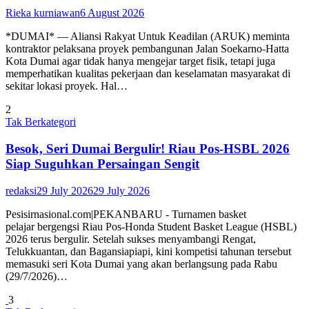
Rieka kurniawan
6 August 2026
*DUMAI* — Aliansi Rakyat Untuk Keadilan (ARUK) meminta
kontraktor pelaksana proyek pembangunan Jalan Soekarno-Hatta
Kota Dumai agar tidak hanya mengejar target fisik, tetapi juga
memperhatikan kualitas pekerjaan dan keselamatan masyarakat di
sekitar lokasi proyek. Hal…
2
Tak Berkategori
Besok, Seri Dumai Bergulir! Riau Pos-HSBL 2026
Siap Suguhkan Persaingan Sengit
redaksi
29 July 2026
29 July 2026
Pesisirnasional.com|PEKANBARU - Turnamen basket
pelajar bergengsi Riau Pos-Honda Student Basket League (HSBL)
2026 terus bergulir. Setelah sukses menyambangi Rengat,
Telukkuantan, dan Bagansiapiapi, kini kompetisi tahunan tersebut
memasuki seri Kota Dumai yang akan berlangsung pada Rabu
(29/7/2026)…
3