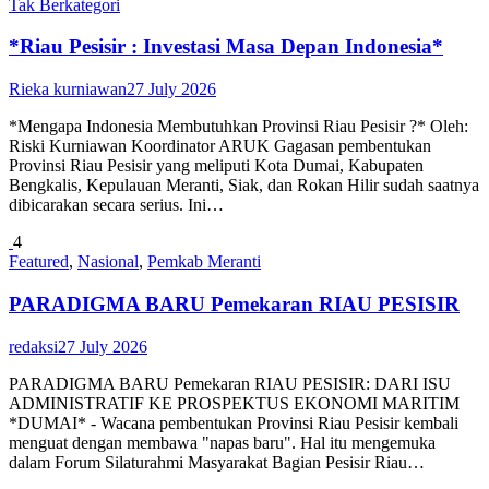
Tak Berkategori
*Riau Pesisir : Investasi Masa Depan Indonesia*
Rieka kurniawan
27 July 2026
*Mengapa Indonesia Membutuhkan Provinsi Riau Pesisir ?* Oleh:
Riski Kurniawan Koordinator ARUK Gagasan pembentukan
Provinsi Riau Pesisir yang meliputi Kota Dumai, Kabupaten
Bengkalis, Kepulauan Meranti, Siak, dan Rokan Hilir sudah saatnya
dibicarakan secara serius. Ini…
4
Featured
,
Nasional
,
Pemkab Meranti
PARADIGMA BARU Pemekaran RIAU PESISIR
redaksi
27 July 2026
PARADIGMA BARU Pemekaran RIAU PESISIR: DARI ISU
ADMINISTRATIF KE PROSPEKTUS EKONOMI MARITIM
*DUMAI* - Wacana pembentukan Provinsi Riau Pesisir kembali
menguat dengan membawa "napas baru". Hal itu mengemuka
dalam Forum Silaturahmi Masyarakat Bagian Pesisir Riau…