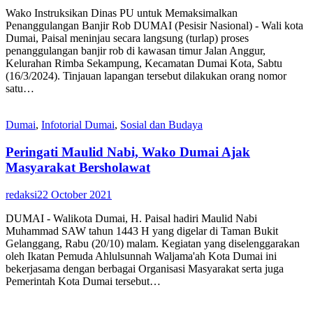
Wako Instruksikan Dinas PU untuk Memaksimalkan
Penanggulangan Banjir Rob DUMAI (Pesisir Nasional) - Wali kota
Dumai, Paisal meninjau secara langsung (turlap) proses
penanggulangan banjir rob di kawasan timur Jalan Anggur,
Kelurahan Rimba Sekampung, Kecamatan Dumai Kota, Sabtu
(16/3/2024). Tinjauan lapangan tersebut dilakukan orang nomor
satu…
Dumai
,
Infotorial Dumai
,
Sosial dan Budaya
Peringati Maulid Nabi, Wako Dumai Ajak
Masyarakat Bersholawat
redaksi
22 October 2021
DUMAI - Walikota Dumai, H. Paisal hadiri Maulid Nabi
Muhammad SAW tahun 1443 H yang digelar di Taman Bukit
Gelanggang, Rabu (20/10) malam. Kegiatan yang diselenggarakan
oleh Ikatan Pemuda Ahlulsunnah Waljama'ah Kota Dumai ini
bekerjasama dengan berbagai Organisasi Masyarakat serta juga
Pemerintah Kota Dumai tersebut…