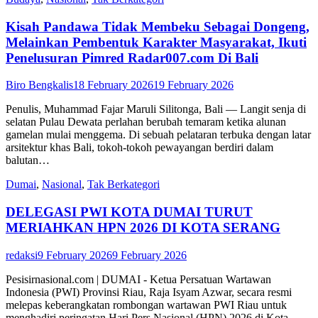
Kisah Pandawa Tidak Membeku Sebagai Dongeng,
Melainkan Pembentuk Karakter Masyarakat, Ikuti
Penelusuran Pimred Radar007.com Di Bali
Biro Bengkalis
18 February 2026
19 February 2026
Penulis, Muhammad Fajar Maruli Silitonga, Bali — Langit senja di
selatan Pulau Dewata perlahan berubah temaram ketika alunan
gamelan mulai menggema. Di sebuah pelataran terbuka dengan latar
arsitektur khas Bali, tokoh-tokoh pewayangan berdiri dalam
balutan…
Dumai
,
Nasional
,
Tak Berkategori
DELEGASI PWI KOTA DUMAI TURUT
MERIAHKAN HPN 2026 DI KOTA SERANG
redaksi
9 February 2026
9 February 2026
Pesisirnasional.com | DUMAI - Ketua Persatuan Wartawan
Indonesia (PWI) Provinsi Riau, Raja Isyam Azwar, secara resmi
melepas keberangkatan rombongan wartawan PWI Riau untuk
menghadiri peringatan Hari Pers Nasional (HPN) 2026 di Kota