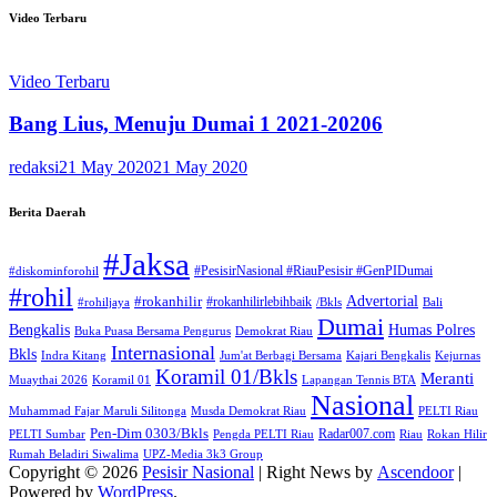
Video Terbaru
Video Terbaru
Bang Lius, Menuju Dumai 1 2021-20206
redaksi
21 May 2020
21 May 2020
Berita Daerah
#Jaksa
#PesisirNasional #RiauPesisir #GenPIDumai
#diskominforohil
#rohil
Advertorial
#rokanhilir
#rokanhilirlebihbaik
#rohiljaya
/Bkls
Bali
Dumai
Humas Polres
Bengkalis
Buka Puasa Bersama Pengurus
Demokrat Riau
Internasional
Bkls
Indra Kitang
Jum'at Berbagi Bersama
Kajari Bengkalis
Kejurnas
Koramil 01/Bkls
Meranti
Muaythai 2026
Koramil 01
Lapangan Tennis BTA
Nasional
Muhammad Fajar Maruli Silitonga
Musda Demokrat Riau
PELTI Riau
Pen-Dim 0303/Bkls
Radar007.com
PELTI Sumbar
Pengda PELTI Riau
Riau
Rokan Hilir
Rumah Beladiri Siwalima
UPZ-Media 3k3 Group
Copyright © 2026
Pesisir Nasional
| Right News by
Ascendoor
|
Powered by
WordPress
.