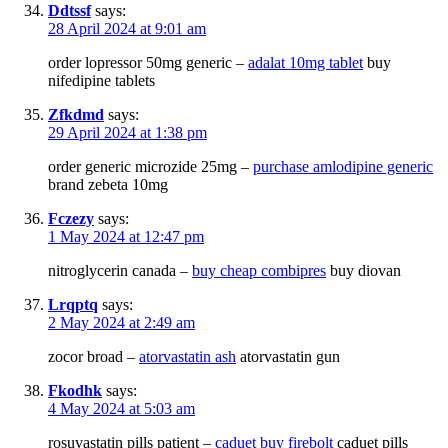
Ddtssf
says:
28 April 2024 at 9:01 am
order lopressor 50mg generic –
adalat 10mg tablet
buy
nifedipine tablets
Zfkdmd
says:
29 April 2024 at 1:38 pm
order generic microzide 25mg –
purchase amlodipine generic
brand zebeta 10mg
Fczezy
says:
1 May 2024 at 12:47 pm
nitroglycerin canada –
buy cheap combipres
buy diovan
Lrqptq
says:
2 May 2024 at 2:49 am
zocor broad –
atorvastatin ash
atorvastatin gun
Fkodhk
says:
4 May 2024 at 5:03 am
rosuvastatin pills patient –
caduet buy firebolt
caduet pills