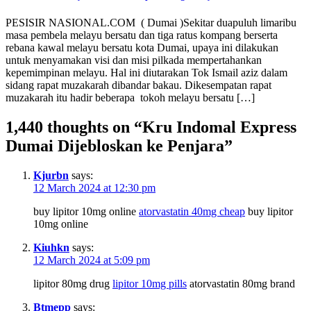
PESISIR NASIONAL.COM ( Dumai )Sekitar duapuluh limaribu
masa pembela melayu bersatu dan tiga ratus kompang berserta
rebana kawal melayu bersatu kota Dumai, upaya ini dilakukan
untuk menyamakan visi dan misi pilkada mempertahankan
kepemimpinan melayu. Hal ini diutarakan Tok Ismail aziz dalam
sidang rapat muzakarah dibandar bakau. Dikesempatan rapat
muzakarah itu hadir beberapa tokoh melayu bersatu […]
1,440 thoughts on “
Kru Indomal Express
Dumai Dijebloskan ke Penjara
”
Kjurbn
says:
12 March 2024 at 12:30 pm
buy lipitor 10mg online
atorvastatin 40mg cheap
buy lipitor
10mg online
Kiuhkn
says:
12 March 2024 at 5:09 pm
lipitor 80mg drug
lipitor 10mg pills
atorvastatin 80mg brand
Btmepp
says: