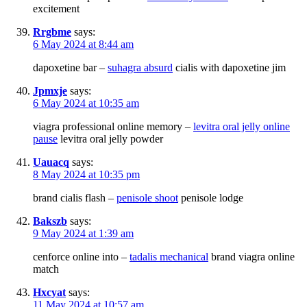
excitement
Rrgbme
says:
6 May 2024 at 8:44 am
dapoxetine bar –
suhagra absurd
cialis with dapoxetine jim
Jpmxje
says:
6 May 2024 at 10:35 am
viagra professional online memory –
levitra oral jelly online
pause
levitra oral jelly powder
Uauacq
says:
8 May 2024 at 10:35 pm
brand cialis flash –
penisole shoot
penisole lodge
Bakszb
says:
9 May 2024 at 1:39 am
cenforce online into –
tadalis mechanical
brand viagra online
match
Hxcyat
says:
11 May 2024 at 10:57 am