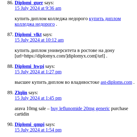
Diplomi_guer
says:
15 July 2024 at 9:36 am
купить диплом колледжа недорого
купить диплом
колледжа недорого
.
Diplomi_vlkt
says:
15 July 2024 at 10:12 am
купить диплом университета в ростове на дону
[url=https://diplomyx.com/]diplomyx.com[/url] .
Diplomi_hwpi
says:
15 July 2024 at 1:27 pm
высшее купить диплом во владивостоке
ast-diploms.com
.
Zlqiin
says:
15 July 2024 at 1:45 pm
arava 10mg sale –
buy leflunomide 20mg generic
purchase
cartidin
Diplomi_qmpi
says:
15 July 2024 at 1:54 pm