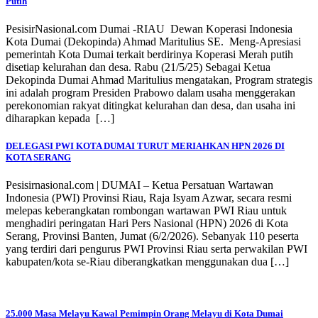
Putih
PesisirNasional.com Dumai -RIAU Dewan Koperasi Indonesia
Kota Dumai (Dekopinda) Ahmad Maritulius SE. Meng-Apresiasi
pemerintah Kota Dumai terkait berdirinya Koperasi Merah putih
disetiap kelurahan dan desa. Rabu (21/5/25) Sebagai Ketua
Dekopinda Dumai Ahmad Maritulius mengatakan, Program strategis
ini adalah program Presiden Prabowo dalam usaha menggerakan
perekonomian rakyat ditingkat kelurahan dan desa, dan usaha ini
diharapkan kepada […]
DELEGASI PWI KOTA DUMAI TURUT MERIAHKAN HPN 2026 DI
KOTA SERANG
Pesisirnasional.com | DUMAI – Ketua Persatuan Wartawan
Indonesia (PWI) Provinsi Riau, Raja Isyam Azwar, secara resmi
melepas keberangkatan rombongan wartawan PWI Riau untuk
menghadiri peringatan Hari Pers Nasional (HPN) 2026 di Kota
Serang, Provinsi Banten, Jumat (6/2/2026). Sebanyak 110 peserta
yang terdiri dari pengurus PWI Provinsi Riau serta perwakilan PWI
kabupaten/kota se-Riau diberangkatkan menggunakan dua […]
25.000 Masa Melayu Kawal Pemimpin Orang Melayu di Kota Dumai