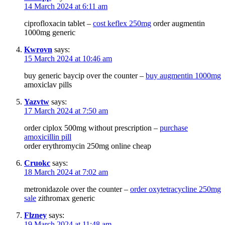
14 March 2024 at 6:11 am
ciprofloxacin tablet –
cost keflex 250mg
order augmentin
1000mg generic
Kwrovn
says:
15 March 2024 at 10:46 am
buy generic baycip over the counter –
buy augmentin 1000mg
amoxiclav pills
Yazvtw
says:
17 March 2024 at 7:50 am
order ciplox 500mg without prescription –
purchase
amoxicillin pill
order erythromycin 250mg online cheap
Cruokc
says:
18 March 2024 at 7:02 am
metronidazole over the counter –
order oxytetracycline 250mg
sale
zithromax generic
Flzney
says:
19 March 2024 at 11:48 am