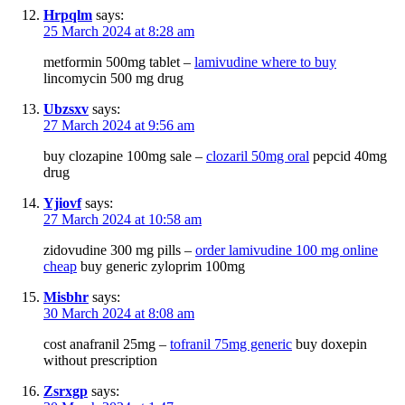
Hrpqlm
says:
25 March 2024 at 8:28 am
metformin 500mg tablet –
lamivudine where to buy
lincomycin 500 mg drug
Ubzsxv
says:
27 March 2024 at 9:56 am
buy clozapine 100mg sale –
clozaril 50mg oral
pepcid 40mg
drug
Yjiovf
says:
27 March 2024 at 10:58 am
zidovudine 300 mg pills –
order lamivudine 100 mg online
cheap
buy generic zyloprim 100mg
Misbhr
says:
30 March 2024 at 8:08 am
cost anafranil 25mg –
tofranil 75mg generic
buy doxepin
without prescription
Zsrxgp
says: