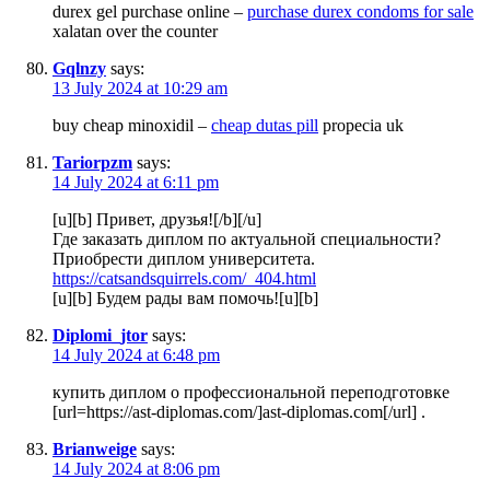
durex gel purchase online –
purchase durex condoms for sale
xalatan over the counter
Gqlnzy
says:
13 July 2024 at 10:29 am
buy cheap minoxidil –
cheap dutas pill
propecia uk
Tariorpzm
says:
14 July 2024 at 6:11 pm
[u][b] Привет, друзья![/b][/u]
Где заказать диплом по актуальной специальности?
Приобрести диплом университета.
https://catsandsquirrels.com/_404.html
[u][b] Будем рады вам помочь![u][b]
Diplomi_jtor
says:
14 July 2024 at 6:48 pm
купить диплом о профессиональной переподготовке
[url=https://ast-diplomas.com/]ast-diplomas.com[/url] .
Brianweige
says:
14 July 2024 at 8:06 pm