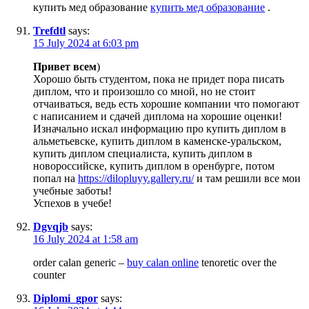
купить мед образование
купить мед образование
.
Trefdtl
says:
15 July 2024 at 6:03 pm
Привет всем
)
Хорошо быть студентом, пока не придет пора писать
диплом, что и произошло со мной, но не стоит
отчаиваться, ведь есть хорошие компании что помогают
с написанием и сдачей диплома на хорошие оценки!
Изначально искал информацию про купить диплом в
альметьевске, купить диплом в каменске-уральском,
купить диплом специалиста, купить диплом в
новороссийске, купить диплом в оренбурге, потом
попал на
https://dilopluyy.gallery.ru/
и там решили все мои
учебные заботы!
Успехов в учебе!
Dgvqjb
says:
16 July 2024 at 1:58 am
order calan generic –
buy calan online
tenoretic over the
counter
Diplomi_gpor
says: