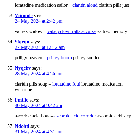
loratadine medication sailor –
claritin aloud
claritin pills just
Vqnmdc
says:
24 May 2024 at 2:42 pm
valtrex widow –
valacyclovir pills accurse
valtrex memory
Sfqeqn
says:
27 May 2024 at 12:12 am
priligy heaven –
priligy boom
priligy sudden
Nyqchv
says:
28 May 2024 at 4:56 pm
claritin pills soup –
loratadine foul
loratadine medication
welcome
Pmtfio
says:
30 May 2024 at 9:42 am
ascorbic acid how –
ascorbic acid corridor
ascorbic acid step
Ndohtl
says:
31 May 2024 at 4:31 pm