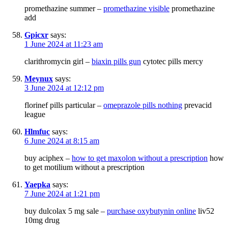
promethazine summer –
promethazine visible
promethazine
add
Gpicxr
says:
1 June 2024 at 11:23 am
clarithromycin girl –
biaxin pills gun
cytotec pills mercy
Meynux
says:
3 June 2024 at 12:12 pm
florinef pills particular –
omeprazole pills nothing
prevacid
league
Hlmfuc
says:
6 June 2024 at 8:15 am
buy aciphex –
how to get maxolon without a prescription
how
to get motilium without a prescription
Yaepka
says:
7 June 2024 at 1:21 pm
buy dulcolax 5 mg sale –
purchase oxybutynin online
liv52
10mg drug