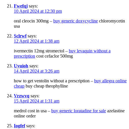
Fwefqj
says:
10 April 2024 at 12:30 pm
oral cleocin 300mg –
buy generic doxycycline
chloromycetin
usa
Sclrwf
says:
12 April 2024 at 1:38 am
ivermectin 12mg stromectol –
buy levaquin without a
prescription
cost cefaclor 500mg
Uyuioh
says:
14 April 2024 at 3:26 am
how to get ventolin without a prescription –
buy allegra online
cheap
buy cheap theophylline
Vrzwvq
says:
15 April 2024 at 1:31 am
medrol cost in usa –
buy generic loratadine for sale
azelastine
online order
Iogfef
says: