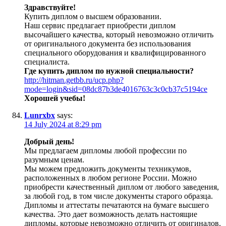
Здравствуйте!
Купить диплом о высшем образовании.
Наш сервис предлагает приобрести диплом
высочайшего качества, который невозможно отличить
от оригинального документа без использования
специального оборудования и квалифицированного
специалиста.
Где купить диплом по нужной специальности?
http://hitman.getbb.ru/ucp.php?
mode=login&sid=08dc87b3de4016763c3c0cb37c5194ce
Хорошей учебы!
Lunrxbx
says:
14 July 2024 at 8:29 pm
Добрый день!
Мы предлагаем дипломы любой профессии по
разумным ценам.
Мы можем предложить документы техникумов,
расположенных в любом регионе России. Можно
приобрести качественный диплом от любого заведения,
за любой год, в том числе документы старого образца.
Дипломы и аттестаты печатаются на бумаге высшего
качества. Это дает возможность делать настоящие
дипломы, которые невозможно отличить от оригиналов.