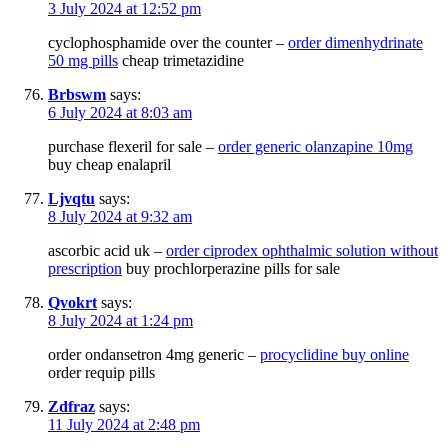
3 July 2024 at 12:52 pm
cyclophosphamide over the counter –
order dimenhydrinate
50 mg pills
cheap trimetazidine
Brbswm
says:
6 July 2024 at 8:03 am
purchase flexeril for sale –
order generic olanzapine 10mg
buy cheap enalapril
Ljvqtu
says:
8 July 2024 at 9:32 am
ascorbic acid uk –
order ciprodex ophthalmic solution without
prescription
buy prochlorperazine pills for sale
Qvokrt
says:
8 July 2024 at 1:24 pm
order ondansetron 4mg generic –
procyclidine buy online
order requip pills
Zdfraz
says:
11 July 2024 at 2:48 pm