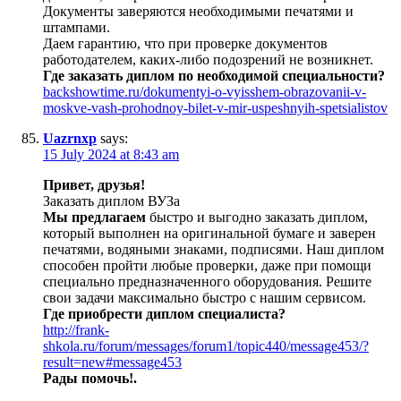
Документы заверяются необходимыми печатями и
штампами.
Даем гарантию, что при проверке документов
работодателем, каких-либо подозрений не возникнет.
Где заказать диплом по необходимой специальности?
backshowtime.ru/dokumentyi-o-vyisshem-obrazovanii-v-
moskve-vash-prohodnoy-bilet-v-mir-uspeshnyih-spetsialistov
Uazrnxp
says:
15 July 2024 at 8:43 am
Привет, друзья!
Заказать диплом ВУЗа
Мы предлагаем
быстро и выгодно заказать диплом,
который выполнен на оригинальной бумаге и заверен
печатями, водяными знаками, подписями. Наш диплом
способен пройти любые проверки, даже при помощи
специально предназначенного оборудования. Решите
свои задачи максимально быстро с нашим сервисом.
Где приобрести диплом специалиста?
http://frank-
shkola.ru/forum/messages/forum1/topic440/message453/?
result=new#message453
Рады помочь!
.