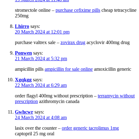
stromectole online –
purchase cefixime pills
cheap tetracycline
250mg
Lhirro
says:
20 March 2024 at 12:01 pm
purchase valtrex sale –
zovirax drug
acyclovir 400mg drug
Ponwen
says:
21 March 2024 at 5:32 pm
ampicillin pills
ampicillin for sale online
amoxicillin generic
Xgqkgg
says:
22 March 2024 at 6:29 am
order flagyl 400mg without prescription –
terramycin without
prescription
azithromycin canada
Gwhcwr
says:
24 March 2024 at 4:08 am
lasix over the counter –
order generic tacrolimus 1mg
captopril 25 mg oral