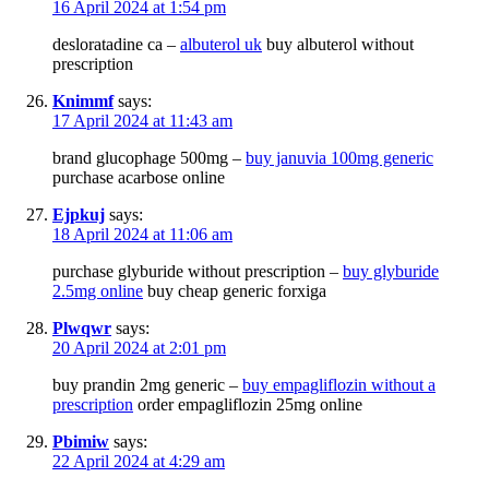
16 April 2024 at 1:54 pm
desloratadine ca –
albuterol uk
buy albuterol without
prescription
Knimmf
says:
17 April 2024 at 11:43 am
brand glucophage 500mg –
buy januvia 100mg generic
purchase acarbose online
Ejpkuj
says:
18 April 2024 at 11:06 am
purchase glyburide without prescription –
buy glyburide
2.5mg online
buy cheap generic forxiga
Plwqwr
says:
20 April 2024 at 2:01 pm
buy prandin 2mg generic –
buy empagliflozin without a
prescription
order empagliflozin 25mg online
Pbimiw
says:
22 April 2024 at 4:29 am