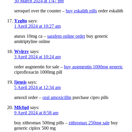
30 March 2024 at 1:47 pm
seroquel over the counter –
buy eskalith pills
order eskalith
Yzglto
says:
1 April 2024 at 10:27 am
atarax 10mg ca –
sarafem online order
buy generic
amitriptyline online
Wvlrzv
says:
3 April 2024 at 10:24 am
order augmentin for sale –
buy augmentin 1000mg generic
ciprofloxacin 1000mg pill
Ijemjs
says:
5 April 2024 at 12:34 am
amoxil order –
oral amoxicillin
purchase cipro pills
Mfcfqd
says:
9 April 2024 at 8:58 am
buy zithromax 500mg pills –
zithromax 250mg sale
buy
generic ciplox 500 mg