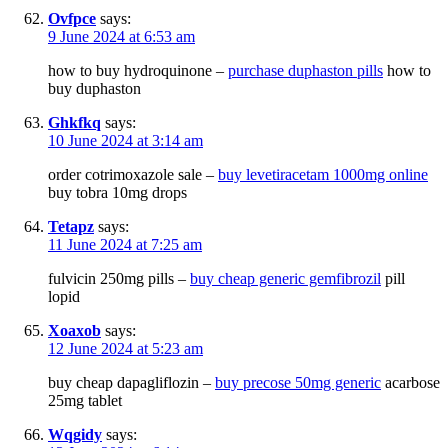
Ovfpce
says:
9 June 2024 at 6:53 am
how to buy hydroquinone –
purchase duphaston pills
how to
buy duphaston
Ghkfkq
says:
10 June 2024 at 3:14 am
order cotrimoxazole sale –
buy levetiracetam 1000mg online
buy tobra 10mg drops
Tetapz
says:
11 June 2024 at 7:25 am
fulvicin 250mg pills –
buy cheap generic gemfibrozil
pill
lopid
Xoaxob
says:
12 June 2024 at 5:23 am
buy cheap dapagliflozin –
buy precose 50mg generic
acarbose
25mg tablet
Wqgidy
says: