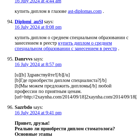
16 July 2024 at 4:44 am
купить диплом в глазове
ast-diplomas.com
.
Diplomi_auSl
says:
16 July 2024 at 8:08 pm
купить диплом о среднем специальном образовании с
занесением в реестр
купить диплом о среднем
специальном образовании с занесением в реестр
.
Danrvvs
says:
16 July 2024 at 8:57 pm
[u][b] Здравствуйте![/b][/u]
[b]Где приобрести диплом специалиста?[/b]
[b]Мы можем предложить дипломы[/b] любой
профессии по приятным ценам.
[url=http://2xaynha.com/2014/09/18]2xaynha.com/2014/09/18[/
Sazrbdo
says:
16 July 2024 at 9:41 pm
Привет, друзья!
Реально ли приобрести диплом стоматолога?
Основные этапы