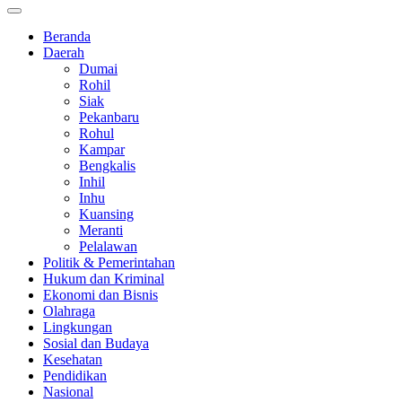
Beranda
Daerah
Dumai
Rohil
Siak
Pekanbaru
Rohul
Kampar
Bengkalis
Inhil
Inhu
Kuansing
Meranti
Pelalawan
Politik & Pemerintahan
Hukum dan Kriminal
Ekonomi dan Bisnis
Olahraga
Lingkungan
Sosial dan Budaya
Kesehatan
Pendidikan
Nasional