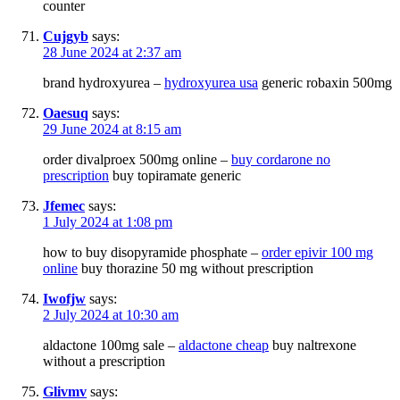
counter
Cujgyb
says:
28 June 2024 at 2:37 am
brand hydroxyurea –
hydroxyurea usa
generic robaxin 500mg
Oaesuq
says:
29 June 2024 at 8:15 am
order divalproex 500mg online –
buy cordarone no
prescription
buy topiramate generic
Jfemec
says:
1 July 2024 at 1:08 pm
how to buy disopyramide phosphate –
order epivir 100 mg
online
buy thorazine 50 mg without prescription
Iwofjw
says:
2 July 2024 at 10:30 am
aldactone 100mg sale –
aldactone cheap
buy naltrexone
without a prescription
Glivmv
says: