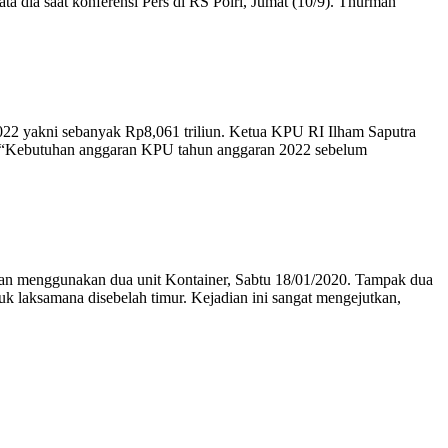
a dia saat konferensi Pers di RS Polri, Jumat (10/9). Thurman
2 yakni sebanyak Rp8,061 triliun. Ketua KPU RI Ilham Saputra
an. “Kebutuhan anggaran KPU tahun anggaran 2022 sebelum
menggunakan dua unit Kontainer, Sabtu 18/01/2020. Tampak dua
uk laksamana disebelah timur. Kejadian ini sangat mengejutkan,