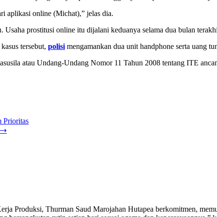
aplikasi online (Michat),” jelas dia.
aha prostitusi online itu dijalani keduanya selama dua bulan terakhi
asus tersebut,
polisi
mengamankan dua unit handphone serta uang tuna
 asusila atau Undang-Undang Nomor 11 Tahun 2008 tentang ITE anca
Prioritas
⟶
Kerja Produksi, Thurman Saud Marojahan Hutapea berkomitmen, memulih