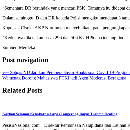
“Sementara DR bertindak yang mencari PSK. Tamunya itu didapat dari 
Dalam seminggu, D dan DR kepada Polisi mengaku mendapat 3 tamu. Us
Kapolsek Cisoka AKP Nurohman menyebutkan, pada pengungkapan k
“Keduanya dikenakan pasal 296 dan 506 KUHPidana tentang tindak
Sumber: Merdeka
Post navigation
⟵
Satgas NU Jadikan Pemberantasan Hoaks soal Covid-19 Program 
Wamenag Dorong Mahasiswa PTKI jadi Agen Moderasi Beragama
Related Posts
Korban Selamat Kebakaran Lapas Tangerang Dapat Trauma Healing
PesisirNasional.com – Direktur Pembinaan Narapidana dan Latihan 