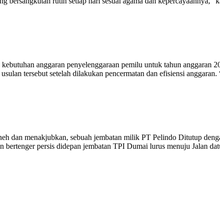
 bersangkutan rutin setiap hari sesuai agama dan kepercayaannya,” kat
ebutuhan anggaran penyelenggaraan pemilu untuk tahun anggaran 202
n usulan tersebut setelah dilakukan pencermatan dan efisiensi anggar
n menakjubkan, sebuah jembatan milik PT Pelindo Ditutup dengan 
n bertenger persis didepan jembatan TPI Dumai lurus menuju Jalan dat