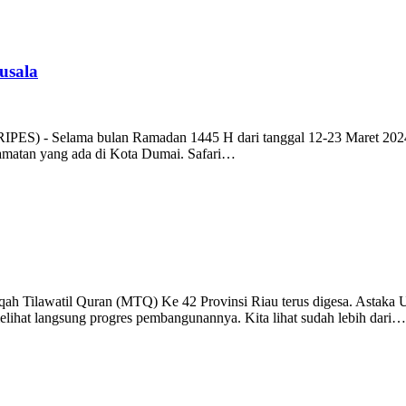
usala
ES) - Selama bulan Ramadan 1445 H dari tanggal 12-23 Maret 2024,
camatan yang ada di Kota Dumai. Safari…
Tilawatil Quran (MTQ) Ke 42 Provinsi Riau terus digesa. Astaka Ut
elihat langsung progres pembangunannya. Kita lihat sudah lebih dari…