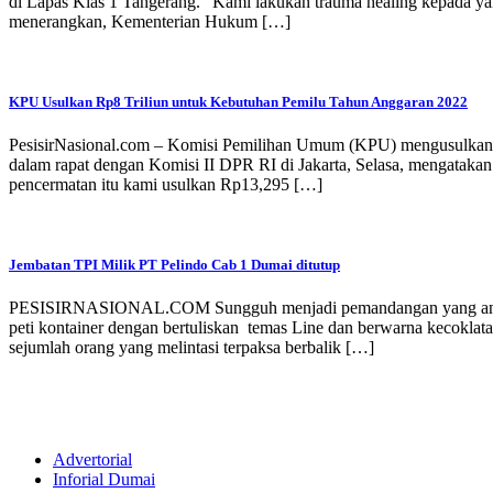
di Lapas Klas 1 Tangerang. “Kami lakukan trauma healing kepada yang
menerangkan, Kementerian Hukum […]
KPU Usulkan Rp8 Triliun untuk Kebutuhan Pemilu Tahun Anggaran 2022
PesisirNasional.com – Komisi Pemilihan Umum (KPU) mengusulkan k
dalam rapat dengan Komisi II DPR RI di Jakarta, Selasa, mengataka
pencermatan itu kami usulkan Rp13,295 […]
Jembatan TPI Milik PT Pelindo Cab 1 Dumai ditutup
PESISIRNASIONAL.COM Sungguh menjadi pemandangan yang aneh da
peti kontainer dengan bertuliskan temas Line dan berwarna kecoklata
sejumlah orang yang melintasi terpaksa berbalik […]
Advertorial
Inforial Dumai