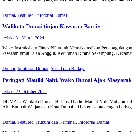
Dumai
,
Featured
,
Infotorial Dumai
Walikota Dumai tinjau Kawasan Banjir
redaksi
31 March 2024
Wako Instruksikan Dinas PU untuk Memaksimalkan Penanggulangan Ban
kawasan timur Jalan Anggur, Kelurahan Rimba Sekampung, Kecamata
Dumai
,
Infotorial Dumai
,
Sosial dan Budaya
Peringati Maulid Nabi, Wako Dumai Ajak Masyarak
redaksi
22 October 2021
DUMAI - Walikota Dumai, H. Paisal hadiri Maulid Nabi Muhammad 
Ahlulsunnah Waljama'ah Kota Dumai ini bekerjasama dengan berbaga
Dumai
,
Featured
,
Hukum dan Kriminal
,
Infotorial Dumai