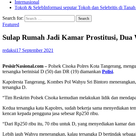
Internasional
Tokoh & Seleb
Informasi seputar Tokoh dan Selebritis di Tanah
Search for:
Featured
Sulap Rumah Jadi Kamar Prostitusi, Dua 
redaksi
17 September 2021
PesisirNasional.com –
Polsek Cisoka Polres Kota Tangerang, mengu
tersangka berinisial D (50) dan DR (19) diamankan
Polisi
.
Kapolresta Tangerang, Kombes Pol Wahyu Sri Bintoro menerangkan, ter
tersangka D.
“Tim Reskrim Polsek Cisoka kemudian melakukan lidik dan mendapati ak
Kedua tersangka kata Kapolres, sudah bekerja sama menyediakan tempa
kencan kepada pengguna jasa sebesar Rp250 ribu.
“Dari Rp250 ribu itu, 70 ribu untuk D, yang menyediakan kamar dan a
Lebih jauh Wahyu menerangkan, kalau tersangka D bertindak sebagai