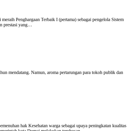
aih Penghargaan Terbaik I (pertama) sebagai pengelola Sistem
an prestasi yang…
ahun mendatang. Namun, aroma pertarungan para tokoh publik dan
menuhan hak Kesehatan warga sebagai upaya peningkatan kualitas
, Pemerintah kota Dumai melakukan terobosan…