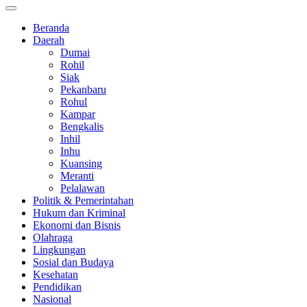
Beranda
Daerah
Dumai
Rohil
Siak
Pekanbaru
Rohul
Kampar
Bengkalis
Inhil
Inhu
Kuansing
Meranti
Pelalawan
Politik & Pemerintahan
Hukum dan Kriminal
Ekonomi dan Bisnis
Olahraga
Lingkungan
Sosial dan Budaya
Kesehatan
Pendidikan
Nasional