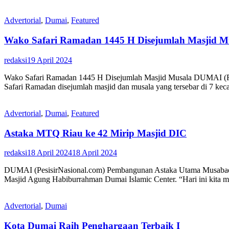
Advertorial
,
Dumai
,
Featured
Wako Safari Ramadan 1445 H Disejumlah Masjid M
redaksi
19 April 2024
Wako Safari Ramadan 1445 H Disejumlah Masjid Musala DUMAI (RIP
Safari Ramadan disejumlah masjid dan musala yang tersebar di 7 ke
Advertorial
,
Dumai
,
Featured
Astaka MTQ Riau ke 42 Mirip Masjid DIC
redaksi
18 April 2024
18 April 2024
DUMAI (PesisirNasional.com) Pembangunan Astaka Utama Musabaqah 
Masjid Agung Habiburrahman Dumai Islamic Center. “Hari ini kita m
Advertorial
,
Dumai
Kota Dumai Raih Penghargaan Terbaik I