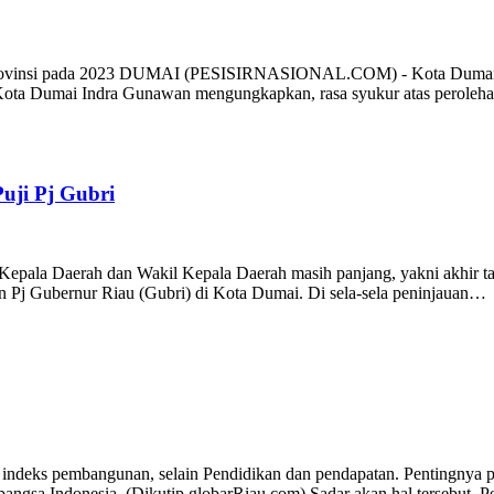
Provinsi pada 2023 DUMAI (PESISIRNASIONAL.COM) - Kota Dumai mer
 Kota Dumai Indra Gunawan mengungkapkan, rasa syukur atas peroleh
uji Pj Gubri
epala Daerah dan Wakil Kepala Daerah masih panjang, yakni akhir t
an Pj Gubernur Riau (Gubri) di Kota Dumai. Di sela-sela peninjauan…
eks pembangunan, selain Pendidikan dan pendapatan. Pentingnya pe
 bangsa Indonesia. (Dikutip globarRiau.com) Sadar akan hal tersebut