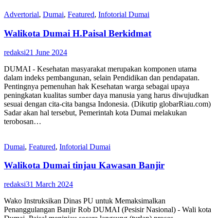
Advertorial
,
Dumai
,
Featured
,
Infotorial Dumai
Walikota Dumai H.Paisal Berkidmat
redaksi
21 June 2024
DUMAI - Kesehatan masyarakat merupakan komponen utama
dalam indeks pembangunan, selain Pendidikan dan pendapatan.
Pentingnya pemenuhan hak Kesehatan warga sebagai upaya
peningkatan kualitas sumber daya manusia yang harus diwujudkan
sesuai dengan cita-cita bangsa Indonesia. (Dikutip globarRiau.com)
Sadar akan hal tersebut, Pemerintah kota Dumai melakukan
terobosan…
Dumai
,
Featured
,
Infotorial Dumai
Walikota Dumai tinjau Kawasan Banjir
redaksi
31 March 2024
Wako Instruksikan Dinas PU untuk Memaksimalkan
Penanggulangan Banjir Rob DUMAI (Pesisir Nasional) - Wali kota