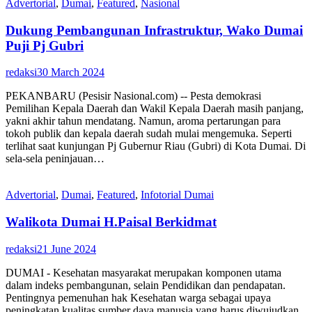
Advertorial
,
Dumai
,
Featured
,
Nasional
Dukung Pembangunan Infrastruktur, Wako Dumai
Puji Pj Gubri
redaksi
30 March 2024
PEKANBARU (Pesisir Nasional.com) -- Pesta demokrasi
Pemilihan Kepala Daerah dan Wakil Kepala Daerah masih panjang,
yakni akhir tahun mendatang. Namun, aroma pertarungan para
tokoh publik dan kepala daerah sudah mulai mengemuka. Seperti
terlihat saat kunjungan Pj Gubernur Riau (Gubri) di Kota Dumai. Di
sela-sela peninjauan…
Advertorial
,
Dumai
,
Featured
,
Infotorial Dumai
Walikota Dumai H.Paisal Berkidmat
redaksi
21 June 2024
DUMAI - Kesehatan masyarakat merupakan komponen utama
dalam indeks pembangunan, selain Pendidikan dan pendapatan.
Pentingnya pemenuhan hak Kesehatan warga sebagai upaya
peningkatan kualitas sumber daya manusia yang harus diwujudkan