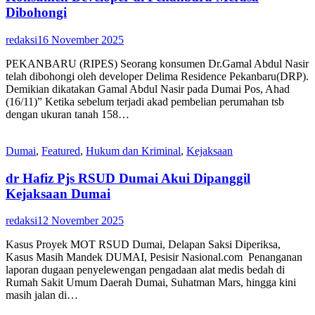
Dibohongi
redaksi
16 November 2025
PEKANBARU (RIPES) Seorang konsumen Dr.Gamal Abdul Nasir
telah dibohongi oleh developer Delima Residence Pekanbaru(DRP).
Demikian dikatakan Gamal Abdul Nasir pada Dumai Pos, Ahad
(16/11)” Ketika sebelum terjadi akad pembelian perumahan tsb
dengan ukuran tanah 158…
Dumai
,
Featured
,
Hukum dan Kriminal
,
Kejaksaan
dr Hafiz Pjs RSUD Dumai Akui Dipanggil
Kejaksaan Dumai
redaksi
12 November 2025
Kasus Proyek MOT RSUD Dumai, Delapan Saksi Diperiksa,
Kasus Masih Mandek DUMAI, Pesisir Nasional.com Penanganan
laporan dugaan penyelewengan pengadaan alat medis bedah di
Rumah Sakit Umum Daerah Dumai, Suhatman Mars, hingga kini
masih jalan di…