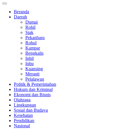
Beranda
Daerah
Dumai
Rohil
Siak
Pekanbaru
Rohul
Kampar
Bengkalis
Inhil
Inhu
Kuansing
Meranti
Pelalawan
Politik & Pemerintahan
Hukum dan Kriminal
Ekonomi dan Bisnis
Olahraga
Lingkungan
Sosial dan Budaya
Kesehatan
Pendidikan
Nasional