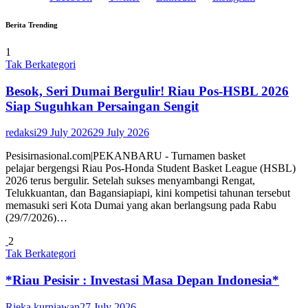
Berita Trending
1
Tak Berkategori
Besok, Seri Dumai Bergulir! Riau Pos-HSBL 2026
Siap Suguhkan Persaingan Sengit
redaksi
29 July 2026
29 July 2026
Pesisirnasional.com|PEKANBARU - Turnamen basket
pelajar bergengsi Riau Pos-Honda Student Basket League (HSBL)
2026 terus bergulir. Setelah sukses menyambangi Rengat,
Telukkuantan, dan Bagansiapiapi, kini kompetisi tahunan tersebut
memasuki seri Kota Dumai yang akan berlangsung pada Rabu
(29/7/2026)…
2
Tak Berkategori
*Riau Pesisir : Investasi Masa Depan Indonesia*
Rieka kurniawan
27 July 2026