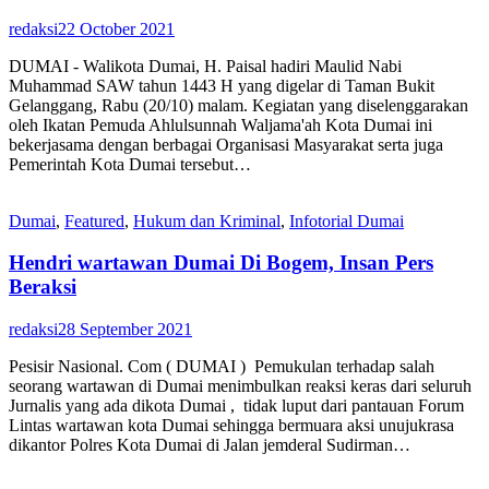
redaksi
22 October 2021
DUMAI - Walikota Dumai, H. Paisal hadiri Maulid Nabi
Muhammad SAW tahun 1443 H yang digelar di Taman Bukit
Gelanggang, Rabu (20/10) malam. Kegiatan yang diselenggarakan
oleh Ikatan Pemuda Ahlulsunnah Waljama'ah Kota Dumai ini
bekerjasama dengan berbagai Organisasi Masyarakat serta juga
Pemerintah Kota Dumai tersebut…
Dumai
,
Featured
,
Hukum dan Kriminal
,
Infotorial Dumai
Hendri wartawan Dumai Di Bogem, Insan Pers
Beraksi
redaksi
28 September 2021
Pesisir Nasional. Com ( DUMAI ) Pemukulan terhadap salah
seorang wartawan di Dumai menimbulkan reaksi keras dari seluruh
Jurnalis yang ada dikota Dumai , tidak luput dari pantauan Forum
Lintas wartawan kota Dumai sehingga bermuara aksi unujukrasa
dikantor Polres Kota Dumai di Jalan jemderal Sudirman…