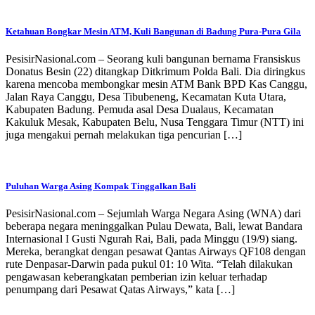
Ketahuan Bongkar Mesin ATM, Kuli Bangunan di Badung Pura-Pura Gila
PesisirNasional.com – Seorang kuli bangunan bernama Fransiskus
Donatus Besin (22) ditangkap Ditkrimum Polda Bali. Dia diringkus
karena mencoba membongkar mesin ATM Bank BPD Kas Canggu,
Jalan Raya Canggu, Desa Tibubeneng, Kecamatan Kuta Utara,
Kabupaten Badung. Pemuda asal Desa Dualaus, Kecamatan
Kakuluk Mesak, Kabupaten Belu, Nusa Tenggara Timur (NTT) ini
juga mengakui pernah melakukan tiga pencurian […]
Puluhan Warga Asing Kompak Tinggalkan Bali
PesisirNasional.com – Sejumlah Warga Negara Asing (WNA) dari
beberapa negara meninggalkan Pulau Dewata, Bali, lewat Bandara
Internasional I Gusti Ngurah Rai, Bali, pada Minggu (19/9) siang.
Mereka, berangkat dengan pesawat Qantas Airways QF108 dengan
rute Denpasar-Darwin pada pukul 01: 10 Wita. “Telah dilakukan
pengawasan keberangkatan pemberian izin keluar terhadap
penumpang dari Pesawat Qatas Airways,” kata […]