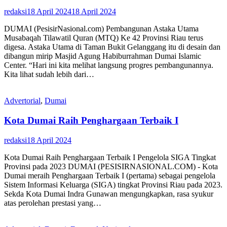
redaksi
18 April 2024
18 April 2024
DUMAI (PesisirNasional.com) Pembangunan Astaka Utama
Musabaqah Tilawatil Quran (MTQ) Ke 42 Provinsi Riau terus
digesa. Astaka Utama di Taman Bukit Gelanggang itu di desain dan
dibangun mirip Masjid Agung Habiburrahman Dumai Islamic
Center. “Hari ini kita melihat langsung progres pembangunannya.
Kita lihat sudah lebih dari…
Advertorial
,
Dumai
Kota Dumai Raih Penghargaan Terbaik I
redaksi
18 April 2024
Kota Dumai Raih Penghargaan Terbaik I Pengelola SIGA Tingkat
Provinsi pada 2023 DUMAI (PESISIRNASIONAL.COM) - Kota
Dumai meraih Penghargaan Terbaik I (pertama) sebagai pengelola
Sistem Informasi Keluarga (SIGA) tingkat Provinsi Riau pada 2023.
Sekda Kota Dumai Indra Gunawan mengungkapkan, rasa syukur
atas perolehan prestasi yang…