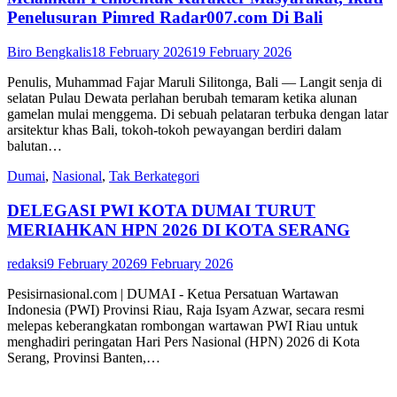
Penelusuran Pimred Radar007.com Di Bali
Biro Bengkalis
18 February 2026
19 February 2026
Penulis, Muhammad Fajar Maruli Silitonga, Bali — Langit senja di
selatan Pulau Dewata perlahan berubah temaram ketika alunan
gamelan mulai menggema. Di sebuah pelataran terbuka dengan latar
arsitektur khas Bali, tokoh-tokoh pewayangan berdiri dalam
balutan…
Dumai
,
Nasional
,
Tak Berkategori
DELEGASI PWI KOTA DUMAI TURUT
MERIAHKAN HPN 2026 DI KOTA SERANG
redaksi
9 February 2026
9 February 2026
Pesisirnasional.com | DUMAI - Ketua Persatuan Wartawan
Indonesia (PWI) Provinsi Riau, Raja Isyam Azwar, secara resmi
melepas keberangkatan rombongan wartawan PWI Riau untuk
menghadiri peringatan Hari Pers Nasional (HPN) 2026 di Kota
Serang, Provinsi Banten,…