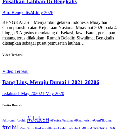
Pusatkan Latihan Di Bengkalis
Biro Bengkalis
24 July 2026
BENGKALIS – Menyambut gelaran Indonesia Muaythai
Championship atau Kejuaraan Nasional Muaythai 2026 pada 4
hingga 9 Agustus mendatang di Bekasi, Jawa Barat, persiapan
matang terus dilakukan. Rumah Beladiri Siwalima, Bengkalis
ditetapkan sebagai pusat pemusatan latihan…
Video Terbaru
Video Terbaru
Bang Lius, Menuju Dumai 1 2021-20206
redaksi
21 May 2020
21 May 2020
Berita Daerah
#Jaksa
#PesisirNasional #RiauPesisir #GenPIDumai
#diskominforohil
#rohil
Advertorial
#rokanhilir
#rokanhilirlebihbaik
#rohiljaya
/Bkls
Bali