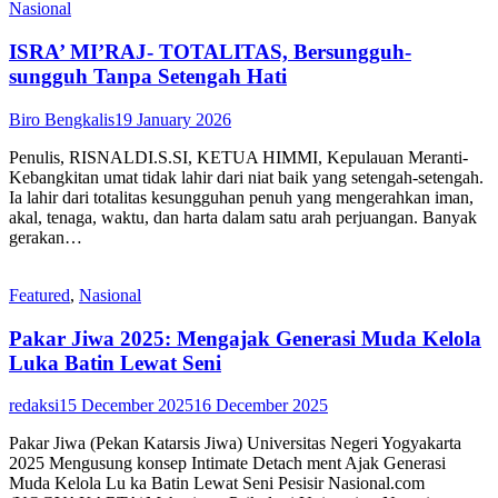
Nasional
ISRA’ MI’RAJ- TOTALITAS, Bersungguh-
sungguh Tanpa Setengah Hati
Biro Bengkalis
19 January 2026
Penulis, RISNALDI.S.SI, KETUA HIMMI, Kepulauan Meranti-
Kebangkitan umat tidak lahir dari niat baik yang setengah-setengah.
Ia lahir dari totalitas kesungguhan penuh yang mengerahkan iman,
akal, tenaga, waktu, dan harta dalam satu arah perjuangan. Banyak
gerakan…
Featured
,
Nasional
Pakar Jiwa 2025: Mengajak Generasi Muda Kelola
Luka Batin Lewat Seni
redaksi
15 December 2025
16 December 2025
Pakar Jiwa (Pekan Katarsis Jiwa) Universitas Negeri Yogyakarta
2025 Mengusung konsep Intimate Detach ment Ajak Generasi
Muda Kelola Lu ka Batin Lewat Seni Pesisir Nasional.com