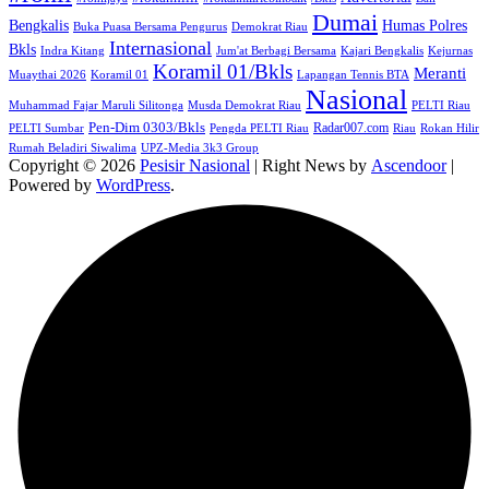
Dumai
Humas Polres
Bengkalis
Buka Puasa Bersama Pengurus
Demokrat Riau
Internasional
Bkls
Indra Kitang
Jum'at Berbagi Bersama
Kajari Bengkalis
Kejurnas
Koramil 01/Bkls
Meranti
Muaythai 2026
Koramil 01
Lapangan Tennis BTA
Nasional
Muhammad Fajar Maruli Silitonga
Musda Demokrat Riau
PELTI Riau
Pen-Dim 0303/Bkls
Radar007.com
PELTI Sumbar
Pengda PELTI Riau
Riau
Rokan Hilir
Rumah Beladiri Siwalima
UPZ-Media 3k3 Group
Copyright © 2026
Pesisir Nasional
| Right News by
Ascendoor
|
Powered by
WordPress
.