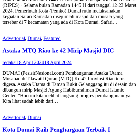
(RIPES) - Selama bulan Ramadan 1445 H dari tanggal 12-23 Maret
2024, Pemerintah Kota (Pemko) Dumai rutin melaksanakan
kegiatan Safari Ramadan disejumlah masjid dan musala yang
tersebar di 7 kecamatan yang ada di Kota Dumai. Safari…
Advertorial
,
Dumai
,
Featured
Astaka MTQ Riau ke 42 Mirip Masjid DIC
redaksi
18 April 2024
18 April 2024
DUMAI (PesisirNasional.com) Pembangunan Astaka Utama
Musabaqah Tilawatil Quran (MTQ) Ke 42 Provinsi Riau terus
digesa. Astaka Utama di Taman Bukit Gelanggang itu di desain dan
dibangun mirip Masjid Agung Habiburrahman Dumai Islamic
Center. “Hari ini kita melihat langsung progres pembangunannya.
Kita lihat sudah lebih dari…
Advertorial
,
Dumai
Kota Dumai Raih Penghargaan Terbaik I