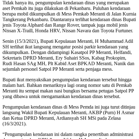
Tidak hanya itu, pengumpulan kendaraan dinas yang merupakan
aset Pemkab itu juga dilakukan di Pekanbaru. Puluhan kendaraan
berupa mobil dikumpulkan di Mess Pemkab Meranti di Jalan Kurnia
Tangkerang Pekanbaru. Diantaranya terlihat kendaraan dinas Bupati
jenis Toyota Alphard dan Range Rover, tampak juga mobil jenis
Nissan X-Traill, Honda HRV, Nissan Navara dan Toyota Furtuner.
Senin (15/3/2021), Bupati Kepulauan Meranti, H Muhammad Adil
SH terlihat ikut langsung mengatur posisi parkir kendaraan yang
dikumpulkan. Dengan didampingi Kasatpol PP Meranti, Helfandi,
Sekretaris DPRD Meranti, Ery Suhairi SSos, Kabag Prokopim,
Rudi Hasan SAg MH, Plt Kabid Aset BPKAD Meranti, Nanik dan
sejumlah personel Satpol PP Meranti serta penjaga mess.
Bupati ikut menyaksikan pengumpulan kendaraan tersebut hingga
malam hari. Bahkan menariknya lagi orang nomor satu di Pemkab
Meranti itu sempat makan nasi bungkus bersama petugas Satpol PP
yang dibawa untuk mengamankan kendaraan dinas tersebut.
Pengumpulan kendaraan dinas di Mess Pemda ini juga turut ditinjau
langsung Wakil Bupati Kepulauan Meranti, AKBP (Purn) H Asmar
dan Ketua DPRD Meranti, Ardiansyah SH MSi pada Zelasa
(16/3/2021).
“Pengumpulan kendaraan ini dalam rangka penertiban administrasi