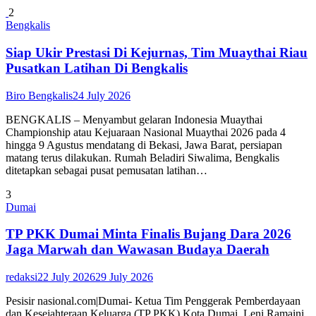
2
Bengkalis
Siap Ukir Prestasi Di Kejurnas, Tim Muaythai Riau
Pusatkan Latihan Di Bengkalis
Biro Bengkalis
24 July 2026
BENGKALIS – Menyambut gelaran Indonesia Muaythai
Championship atau Kejuaraan Nasional Muaythai 2026 pada 4
hingga 9 Agustus mendatang di Bekasi, Jawa Barat, persiapan
matang terus dilakukan. Rumah Beladiri Siwalima, Bengkalis
ditetapkan sebagai pusat pemusatan latihan…
3
Dumai
TP PKK Dumai Minta Finalis Bujang Dara 2026
Jaga Marwah dan Wawasan Budaya Daerah
redaksi
22 July 2026
29 July 2026
Pesisir nasional.com|Dumai- Ketua Tim Penggerak Pemberdayaan
dan Kesejahteraan Keluarga (TP PKK) Kota Dumai, Leni Ramaini,