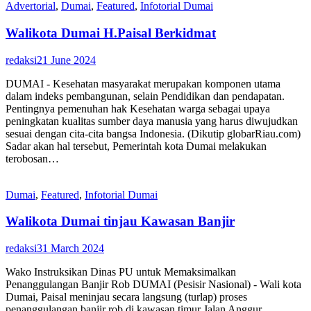
Advertorial
,
Dumai
,
Featured
,
Infotorial Dumai
Walikota Dumai H.Paisal Berkidmat
redaksi
21 June 2024
DUMAI - Kesehatan masyarakat merupakan komponen utama
dalam indeks pembangunan, selain Pendidikan dan pendapatan.
Pentingnya pemenuhan hak Kesehatan warga sebagai upaya
peningkatan kualitas sumber daya manusia yang harus diwujudkan
sesuai dengan cita-cita bangsa Indonesia. (Dikutip globarRiau.com)
Sadar akan hal tersebut, Pemerintah kota Dumai melakukan
terobosan…
Dumai
,
Featured
,
Infotorial Dumai
Walikota Dumai tinjau Kawasan Banjir
redaksi
31 March 2024
Wako Instruksikan Dinas PU untuk Memaksimalkan
Penanggulangan Banjir Rob DUMAI (Pesisir Nasional) - Wali kota
Dumai, Paisal meninjau secara langsung (turlap) proses
penanggulangan banjir rob di kawasan timur Jalan Anggur,