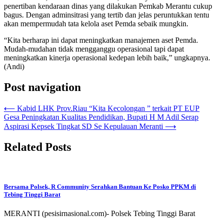
penertiban kendaraan dinas yang dilakukan Pemkab Merantu cukup
bagus. Dengan adminsitrasi yang tertib dan jelas peruntukkan tentu
akan mempermudah tata kelola aset Pemda sebaik mungkin.
“Kita berharap ini dapat meningkatkan manajemen aset Pemda.
Mudah-mudahan tidak mengganggu operasional tapi dapat
meningkatkan kinerja operasional kedepan lebih baik,” ungkapnya.
(Andi)
Post navigation
⟵
Kabid LHK Prov.Riau “Kita Kecolongan ” terkait PT EUP
Gesa Peningkatan Kualitas Pendidikan, Bupati H M Adil Serap
Aspirasi Kepsek Tingkat SD Se Kepulauan Meranti
⟶
Related Posts
Bersama Polsek, R Community Serahkan Bantuan Ke Posko PPKM di
Tebing Tinggi Barat
MERANTI (pesisirnasional.com)- Polsek Tebing Tinggi Barat