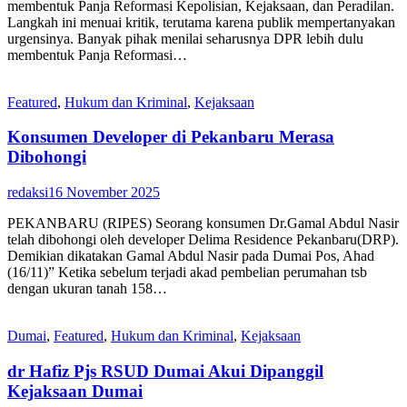
membentuk Panja Reformasi Kepolisian, Kejaksaan, dan Peradilan.
Langkah ini menuai kritik, terutama karena publik mempertanyakan
urgensinya. Banyak pihak menilai seharusnya DPR lebih dulu
membentuk Panja Reformasi…
Featured
,
Hukum dan Kriminal
,
Kejaksaan
Konsumen Developer di Pekanbaru Merasa
Dibohongi
redaksi
16 November 2025
PEKANBARU (RIPES) Seorang konsumen Dr.Gamal Abdul Nasir
telah dibohongi oleh developer Delima Residence Pekanbaru(DRP).
Demikian dikatakan Gamal Abdul Nasir pada Dumai Pos, Ahad
(16/11)” Ketika sebelum terjadi akad pembelian perumahan tsb
dengan ukuran tanah 158…
Dumai
,
Featured
,
Hukum dan Kriminal
,
Kejaksaan
dr Hafiz Pjs RSUD Dumai Akui Dipanggil
Kejaksaan Dumai