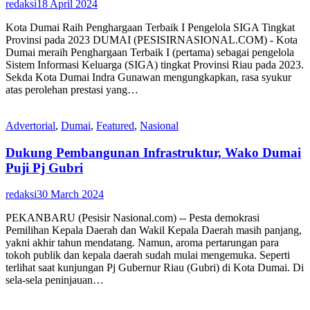
redaksi
18 April 2024
Kota Dumai Raih Penghargaan Terbaik I Pengelola SIGA Tingkat
Provinsi pada 2023 DUMAI (PESISIRNASIONAL.COM) - Kota
Dumai meraih Penghargaan Terbaik I (pertama) sebagai pengelola
Sistem Informasi Keluarga (SIGA) tingkat Provinsi Riau pada 2023.
Sekda Kota Dumai Indra Gunawan mengungkapkan, rasa syukur
atas perolehan prestasi yang…
Advertorial
,
Dumai
,
Featured
,
Nasional
Dukung Pembangunan Infrastruktur, Wako Dumai
Puji Pj Gubri
redaksi
30 March 2024
PEKANBARU (Pesisir Nasional.com) -- Pesta demokrasi
Pemilihan Kepala Daerah dan Wakil Kepala Daerah masih panjang,
yakni akhir tahun mendatang. Namun, aroma pertarungan para
tokoh publik dan kepala daerah sudah mulai mengemuka. Seperti
terlihat saat kunjungan Pj Gubernur Riau (Gubri) di Kota Dumai. Di
sela-sela peninjauan…