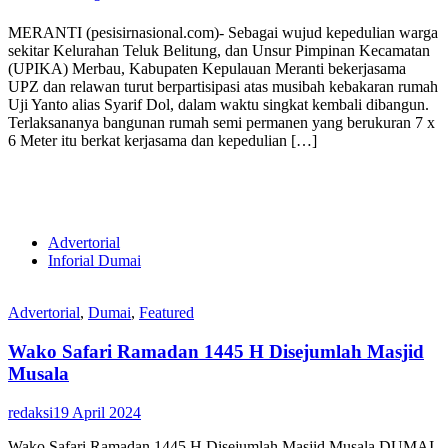
MERANTI (pesisirnasional.com)- Sebagai wujud kepedulian warga
sekitar Kelurahan Teluk Belitung, dan Unsur Pimpinan Kecamatan
(UPIKA) Merbau, Kabupaten Kepulauan Meranti bekerjasama
UPZ dan relawan turut berpartisipasi atas musibah kebakaran rumah
Uji Yanto alias Syarif Dol, dalam waktu singkat kembali dibangun.
Terlaksananya bangunan rumah semi permanen yang berukuran 7 x
6 Meter itu berkat kerjasama dan kepedulian […]
Advertorial
Inforial Dumai
Advertorial
,
Dumai
,
Featured
Wako Safari Ramadan 1445 H Disejumlah Masjid
Musala
redaksi
19 April 2024
Wako Safari Ramadan 1445 H Disejumlah Masjid Musala DUMAI