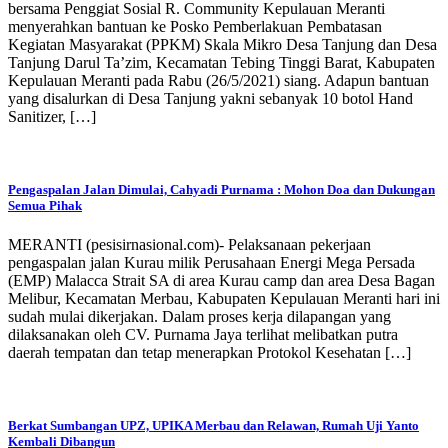
bersama Penggiat Sosial R. Community Kepulauan Meranti
menyerahkan bantuan ke Posko Pemberlakuan Pembatasan
Kegiatan Masyarakat (PPKM) Skala Mikro Desa Tanjung dan Desa
Tanjung Darul Ta’zim, Kecamatan Tebing Tinggi Barat, Kabupaten
Kepulauan Meranti pada Rabu (26/5/2021) siang. Adapun bantuan
yang disalurkan di Desa Tanjung yakni sebanyak 10 botol Hand
Sanitizer, […]
Pengaspalan Jalan Dimulai, Cahyadi Purnama : Mohon Doa dan Dukungan
Semua Pihak
MERANTI (pesisirnasional.com)- Pelaksanaan pekerjaan
pengaspalan jalan Kurau milik Perusahaan Energi Mega Persada
(EMP) Malacca Strait SA di area Kurau camp dan area Desa Bagan
Melibur, Kecamatan Merbau, Kabupaten Kepulauan Meranti hari ini
sudah mulai dikerjakan. Dalam proses kerja dilapangan yang
dilaksanakan oleh CV. Purnama Jaya terlihat melibatkan putra
daerah tempatan dan tetap menerapkan Protokol Kesehatan […]
Berkat Sumbangan UPZ, UPIKA Merbau dan Relawan, Rumah Uji Yanto
Kembali Dibangun