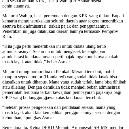
dan sesuai arahan KPK,” ucap Wabup H Asmar disela
peninjauannya.
Menurut Wabup, hasil pertemuan dengan KPK yang diikuti Bupati
kemarin menginstruksikan seluruh daerah agar segera menertibkan
asetnya baik adminstrasi, terkait pajak dan penggunaannya.
Penertiban ini juga dilakukan daerah lainnya termasuk Pemprov
Riau.
“Kita juga perlu menertibkan ini untuk didata ulang tertib
administrasinya. Selain itu untuk mengecek kelengkapan
administrasi kendaraannya seperti pajak juga kondisinya apakah
masih layak atau tidak,” beber Asmar.
Menurut orang nomor dua di Pemkab Meranti tersebut, mobil
maupun sepeda motor (Honda,red) yang sudah tidak layak bisa
diusulkan untuk dihapus. Mana yang sudah terlalu lama bisa dihibah
atau dilelang. Dengan demikian tidak menjadi beban adminsitrasi
pemerintah terutama terkait kewajiban pembayaran pajaknya bagi
OPD yang bertanggungjawab atas kendaraan tersebut.
“Setelah proses pengecekan dan pendataan selesai, mana yang
masih layak akan kita kembalikan penggunaannya sesuai dengan
kebutuhan,” pungkas Asmar.
Sementara itu, Ketua DPRD Meranti, Ardiansyah SH MSi menilai