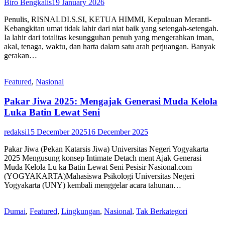
Biro Bengkalis
19 January 2026
Penulis, RISNALDI.S.SI, KETUA HIMMI, Kepulauan Meranti-
Kebangkitan umat tidak lahir dari niat baik yang setengah-setengah.
Ia lahir dari totalitas kesungguhan penuh yang mengerahkan iman,
akal, tenaga, waktu, dan harta dalam satu arah perjuangan. Banyak
gerakan…
Featured
,
Nasional
Pakar Jiwa 2025: Mengajak Generasi Muda Kelola
Luka Batin Lewat Seni
redaksi
15 December 2025
16 December 2025
Pakar Jiwa (Pekan Katarsis Jiwa) Universitas Negeri Yogyakarta
2025 Mengusung konsep Intimate Detach ment Ajak Generasi
Muda Kelola Lu ka Batin Lewat Seni Pesisir Nasional.com
(YOGYAKARTA)Mahasiswa Psikologi Universitas Negeri
Yogyakarta (UNY) kembali menggelar acara tahunan…
Dumai
,
Featured
,
Lingkungan
,
Nasional
,
Tak Berkategori