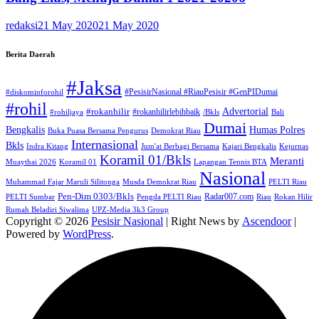
redaksi
21 May 2020
21 May 2020
Berita Daerah
#Jaksa
#PesisirNasional #RiauPesisir #GenPIDumai
#diskominforohil
#rohil
Advertorial
#rokanhilir
#rokanhilirlebihbaik
#rohiljaya
/Bkls
Bali
Dumai
Humas Polres
Bengkalis
Buka Puasa Bersama Pengurus
Demokrat Riau
Internasional
Bkls
Indra Kitang
Jum'at Berbagi Bersama
Kajari Bengkalis
Kejurnas
Koramil 01/Bkls
Meranti
Muaythai 2026
Koramil 01
Lapangan Tennis BTA
Nasional
Muhammad Fajar Maruli Silitonga
Musda Demokrat Riau
PELTI Riau
Pen-Dim 0303/Bkls
Radar007.com
PELTI Sumbar
Pengda PELTI Riau
Riau
Rokan Hilir
Rumah Beladiri Siwalima
UPZ-Media 3k3 Group
Copyright © 2026
Pesisir Nasional
| Right News by
Ascendoor
|
Powered by
WordPress
.